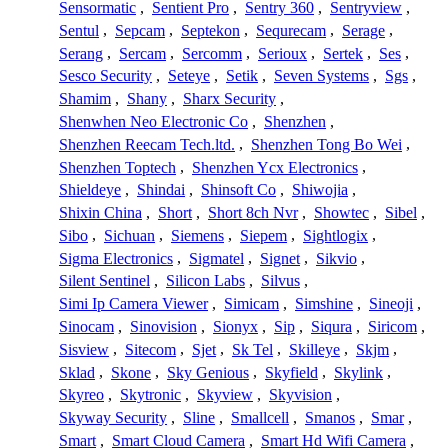
Sensormatic
,
Sentient Pro
,
Sentry 360
,
Sentryview
,
Sentul
,
Sepcam
,
Septekon
,
Sequrecam
,
Serage
,
Serang
,
Sercam
,
Sercomm
,
Serioux
,
Sertek
,
Ses
,
Sesco Security
,
Seteye
,
Setik
,
Seven Systems
,
Sgs
,
Shamim
,
Shany
,
Sharx Security
,
Shenwhen Neo Electronic Co
,
Shenzhen
,
Shenzhen Reecam Tech.ltd.
,
Shenzhen Tong Bo Wei
,
Shenzhen Toptech
,
Shenzhen Ycx Electronics
,
Shieldeye
,
Shindai
,
Shinsoft Co
,
Shiwojia
,
Shixin China
,
Short
,
Short 8ch Nvr
,
Showtec
,
Sibel
,
Sibo
,
Sichuan
,
Siemens
,
Siepem
,
Sightlogix
,
Sigma Electronics
,
Sigmatel
,
Signet
,
Sikvio
,
Silent Sentinel
,
Silicon Labs
,
Silvus
,
Simi Ip Camera Viewer
,
Simicam
,
Simshine
,
Sineoji
,
Sinocam
,
Sinovision
,
Sionyx
,
Sip
,
Siqura
,
Siricom
,
Sisview
,
Sitecom
,
Sjet
,
Sk Tel
,
Skilleye
,
Skjm
,
Sklad
,
Skone
,
Sky Genious
,
Skyfield
,
Skylink
,
Skyreo
,
Skytronic
,
Skyview
,
Skyvision
,
Skyway Security
,
Sline
,
Smallcell
,
Smanos
,
Smar
,
Smart
,
Smart Cloud Camera
,
Smart Hd Wifi Camera
,