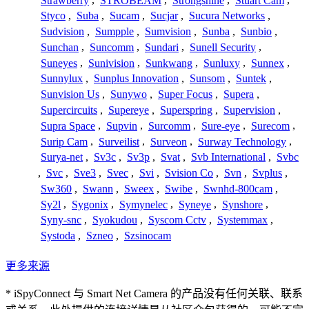
Strawberry
,
STROBEAM
,
Strongshine
,
Stuart Cam
,
Styco
,
Suba
,
Sucam
,
Sucjar
,
Sucura Networks
,
Sudvision
,
Sumpple
,
Sumvision
,
Sunba
,
Sunbio
,
Sunchan
,
Suncomm
,
Sundari
,
Sunell Security
,
Suneyes
,
Sunivision
,
Sunkwang
,
Sunluxy
,
Sunnex
,
Sunnylux
,
Sunplus Innovation
,
Sunsom
,
Suntek
,
Sunvision Us
,
Sunywo
,
Super Focus
,
Supera
,
Supercircuits
,
Supereye
,
Superspring
,
Supervision
,
Supra Space
,
Supvin
,
Surcomm
,
Sure-eye
,
Surecom
,
Surip Cam
,
Surveilist
,
Surveon
,
Surway Technology
,
Surya-net
,
Sv3c
,
Sv3p
,
Svat
,
Svb International
,
Svbc
,
Svc
,
Sve3
,
Svec
,
Svi
,
Svision Co
,
Svn
,
Svplus
,
Sw360
,
Swann
,
Sweex
,
Swibe
,
Swnhd-800cam
,
Sy2l
,
Sygonix
,
Symynelec
,
Syneye
,
Synshore
,
Syny-snc
,
Syokudou
,
Syscom Cctv
,
Systemmax
,
Systoda
,
Szneo
,
Szsinocam
更多来源
* iSpyConnect 与 Smart Net Camera 的产品没有任何关联、联系