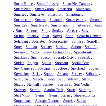
Smart Home
,
Smart Industry
,
Smart Net Camera
,
Smart Pixel
,
Smart Zoom
,
Smart380
,
Smartcam
,
Smartec
,
Smarteye
,
Smartfrog
,
Smartguard
,
Smartiscam
,
Smartit
,
Smartrol
,
Smartsecurity
,
Smartsf
,
Smarttek
,
Smartview
,
Smartvision
,
Smartwares
,
Smax
,
Smc
,
Smonet
,
Smp
,
Smtkey
,
Smtsec
,
Smvi
,
Sn Ipc
,
Snapav
,
Soar
,
Soggi
,
Soho
,
Solar Ip Camera
,
Solarcam
,
Soleratec
,
Solosecurity
,
Solwise
,
Sonoff
,
Sony
,
Soohao
,
Soospy
,
Sorrano
,
Sotion
,
Soullife
,
Sovmiku
,
Sozo
,
Space Technology
,
Spacetronik
,
Sparklan
,
Spc
,
Speco
,
Sperado Cctv
,
Spetslab
,
Spider
,
Spigen
,
Spotai
,
Spotcam
,
Sprint Cctv
,
Spy Cameras
,
Spycam
,
Spyclops
,
Spydroid
,
Spytech
,
Spytecinc
,
Sq11
,
Squira
,
Sricam
,
Sricctv
,
Srihome
,
Sspc
,
Sst
,
Sstech
,
St-nt280e1
,
St-team
,
Stabo
,
Stadis
,
Stalwall
,
Stanley
,
Star Eye
,
Star Vedia
,
Starcam
,
Stardot
,
Stardot Tech
,
Starir
,
Starlight
,
Start Vision
,
Steinel
,
Stem
,
Steren
,
Stipelectronics
,
Stopcontact
,
Storage Options
,
Storex
,
Storm
,