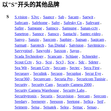
以"S"开头的其他品牌
S
S.vision
,
S3vc
,
Saance
,
Sab
,
Sacam
,
Saewit
,
Safecam
,
Safehome
,
Safer
,
Safesky Cn
,
Safevant
,
Safire
,
Samgane
,
Samsco
,
Samsung
,
Sanan-cctv
,
Sanetron
,
Sannce
,
Sansco
,
Santachi
,
Santec-video
,
Sanyo
,
Sanzio
,
Saocom
,
Saphire
,
Sapsan
,
Saqicam
,
Sarmatt
,
Sarotech
,
Sas Digital
,
Satvision
,
Savitmicro
,
Savvypixel
,
Sawyobi
,
Saxxon
,
Sayus
,
Scada Technology
,
Scancam
,
Schlage
,
Schneider
,
Scout Cctv
,
Scs
,
Scsi
,
Scv3
,
Scw
,
Sdc
,
Sdeter
,
Sea Wit
,
Secam Cctv
,
Seccam
,
Sectec
,
Secu First
,
Secueasy
,
Seculink
,
Secuon
,
Secuplug
,
Secur Eye
,
Secur360
,
Securecam
,
Securia Pro
,
Securicom Tunisie
,
Security
,
Security Cam
,
Security Camera 2000
,
Security Camera Warehouse
,
Security Labs
,
Securitytronix
,
Securix
,
Secuvision
,
Seecam
,
Seecom
,
Seedary
,
Seenergy
,
Seesoon
,
Seetong
,
Sefica
,
Seif
,
Seimem
,
Seisa
,
Seisatek
,
Selea
,
Semac
,
Senao
,