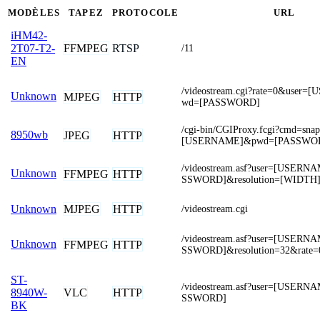
MODÈLES
TAPEZ
PROTOCOLE
URL
iHM42-
FFMPEG
RTSP
2T07-T2-
/11
EN
/videostream.cgi?rate=0&user
Unknown
MJPEG
HTTP
wd=[PASSWORD]
/cgi-bin/CGIProxy.fcgi?cmd=sna
8950wb
JPEG
HTTP
[USERNAME]&pwd=[PASSWO
/videostream.asf?user=[USER
Unknown
FFMPEG
HTTP
SSWORD]&resolution=[WIDTH
MJPEG
HTTP
Unknown
/videostream.cgi
/videostream.asf?user=[USER
Unknown
FFMPEG
HTTP
SSWORD]&resolution=32&rate=
ST-
/videostream.asf?user=[USER
VLC
HTTP
8940W-
SSWORD]
BK