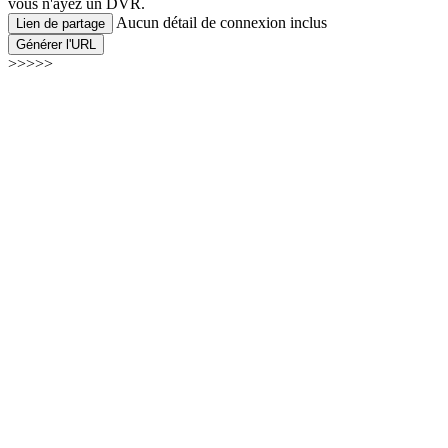
vous n'ayez un DVR.
Aucun détail de connexion inclus
Lien de partage
Générer l'URL
>>>>>