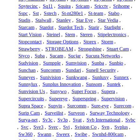
Spytecinc
,
Sq11
,
Squira
,
Sricam
,
Sricctv
,
Srihome
,
Sspc
,
Sst
,
Sstech
,
St-nt280e1
,
St-team
,
Stabo
,
Stadis
,
Stalwall
,
Stanley
,
Star Eye
,
Star Vedia
,
Starcam
,
Stardot
,
Stardot Tech
,
Starir
,
Starlight
,
Start Vision
,
Steinel
,
Stem
,
Steren
,
Stipelectronics
,
Stopcontact
,
Storage Options
,
Storex
,
Storm
,
Strawberry
,
STROBEAM
,
Strongshine
,
Stuart Cam
,
Styco
,
Suba
,
Sucam
,
Sucjar
,
Sucura Networks
,
Sudvision
,
Sumpple
,
Sumvision
,
Sunba
,
Sunbio
,
Sunchan
,
Suncomm
,
Sundari
,
Sunell Security
,
Suneyes
,
Sunivision
,
Sunkwang
,
Sunluxy
,
Sunnex
,
Sunnylux
,
Sunplus Innovation
,
Sunsom
,
Suntek
,
Sunvision Us
,
Sunywo
,
Super Focus
,
Supera
,
Supercircuits
,
Supereye
,
Superspring
,
Supervision
,
Supra Space
,
Supvin
,
Surcomm
,
Sure-eye
,
Surecom
,
Surip Cam
,
Surveilist
,
Surveon
,
Surway Technology
,
Surya-net
,
Sv3c
,
Sv3p
,
Svat
,
Svb International
,
Svbc
,
Svc
,
Sve3
,
Svec
,
Svi
,
Svision Co
,
Svn
,
Svplus
,
Sw360
,
Swann
,
Sweex
,
Swibe
,
Swnhd-800cam
,