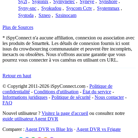
Sy2l
,
Sygonix
,
Symynelec
,
Syneye
,
Synshore
,
Syny-snc
,
Syokudou
,
Syscom Cctv
,
Systemmax
,
Systoda
,
Szneo
,
Szsinocam
Plus de Sources
* iSpyConnect n'a aucune affiliation, connexion ou association avec
les produits de Smarttek. Les détails de connexion fournis ici sont
issus du crowdsourcing communautaire et peuvent être incomplets,
inexacts ou obsolètes. Nous n'offrons aucune garantie que vous
pourrez vous connecter à vos caméras en utilisant ces URL.
Retour en haut
© Copyright 2011-2026 iSpyConnect.com -
Politique de
confidentialité
-
Conditions d'utilisation
-
État du service
-
Informations juridiques
-
Politique de sécurité
-
Nous contacter
-
FAQ
Nouvel utilisateur ?
Visitez la page d'accueil
ou consultez notre
guide utilisateur Agent DVR
Comparer :
Agent DVR vs Blue Iris
·
Agent DVR vs Frigate