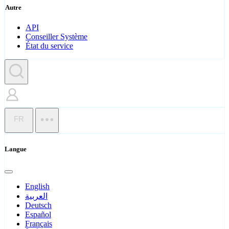
Autre
API
Conseiller Système
État du service
FR
Langue
English
العربية
Deutsch
Español
Français