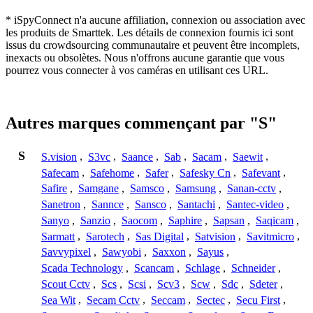
* iSpyConnect n'a aucune affiliation, connexion ou association avec
les produits de Smarttek. Les détails de connexion fournis ici sont
issus du crowdsourcing communautaire et peuvent être incomplets,
inexacts ou obsolètes. Nous n'offrons aucune garantie que vous
pourrez vous connecter à vos caméras en utilisant ces URL.
Autres marques commençant par "S"
S
S.vision
,
S3vc
,
Saance
,
Sab
,
Sacam
,
Saewit
,
Safecam
,
Safehome
,
Safer
,
Safesky Cn
,
Safevant
,
Safire
,
Samgane
,
Samsco
,
Samsung
,
Sanan-cctv
,
Sanetron
,
Sannce
,
Sansco
,
Santachi
,
Santec-video
,
Sanyo
,
Sanzio
,
Saocom
,
Saphire
,
Sapsan
,
Saqicam
,
Sarmatt
,
Sarotech
,
Sas Digital
,
Satvision
,
Savitmicro
,
Savvypixel
,
Sawyobi
,
Saxxon
,
Sayus
,
Scada Technology
,
Scancam
,
Schlage
,
Schneider
,
Scout Cctv
,
Scs
,
Scsi
,
Scv3
,
Scw
,
Sdc
,
Sdeter
,
Sea Wit
,
Secam Cctv
,
Seccam
,
Sectec
,
Secu First
,