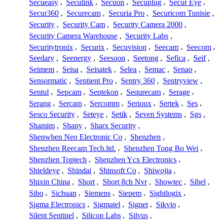
Secueasy
,
Seculink
,
Secuon
,
Secuplug
,
Secur Eye
,
Secur360
,
Securecam
,
Securia Pro
,
Securicom Tunisie
,
Security
,
Security Cam
,
Security Camera 2000
,
Security Camera Warehouse
,
Security Labs
,
Securitytronix
,
Securix
,
Secuvision
,
Seecam
,
Seecom
,
Seedary
,
Seenergy
,
Seesoon
,
Seetong
,
Sefica
,
Seif
,
Seimem
,
Seisa
,
Seisatek
,
Selea
,
Semac
,
Senao
,
Sensormatic
,
Sentient Pro
,
Sentry 360
,
Sentryview
,
Sentul
,
Sepcam
,
Septekon
,
Sequrecam
,
Serage
,
Serang
,
Sercam
,
Sercomm
,
Serioux
,
Sertek
,
Ses
,
Sesco Security
,
Seteye
,
Setik
,
Seven Systems
,
Sgs
,
Shamim
,
Shany
,
Sharx Security
,
Shenwhen Neo Electronic Co
,
Shenzhen
,
Shenzhen Reecam Tech.ltd.
,
Shenzhen Tong Bo Wei
,
Shenzhen Toptech
,
Shenzhen Ycx Electronics
,
Shieldeye
,
Shindai
,
Shinsoft Co
,
Shiwojia
,
Shixin China
,
Short
,
Short 8ch Nvr
,
Showtec
,
Sibel
,
Sibo
,
Sichuan
,
Siemens
,
Siepem
,
Sightlogix
,
Sigma Electronics
,
Sigmatel
,
Signet
,
Sikvio
,
Silent Sentinel
,
Silicon Labs
,
Silvus
,