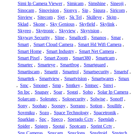
Simi Ip Camera Viewer
,
Simicam
,
Simshine
,
Sineoji
,
Sinocam
,
Sinovision
,
Sionyx
,
Sip
,
Siqura
,
Siricom
,
Sisview
,
Sitecom
,
Sjet
,
Sk Tel
,
Skilleye
,
Skjm
,
Sklad
,
Skone
,
Sky Genious
,
Skyfield
,
Skylink
,
Skyreo
,
Skytronic
,
Skyview
,
Skyvision
,
Skyway Security
,
Sline
,
Smallcell
,
Smanos
,
Smar
,
Smart
,
Smart Cloud Camera
,
Smart Hd Wifi Camera
,
Smart Home
,
Smart Industry
,
Smart Net Camera
,
Smart Pixel
,
Smart Zoom
,
Smart380
,
Smartcam
,
Smartec
,
Smarteye
,
Smartfrog
,
Smartguard
,
Smartiscam
,
Smartit
,
Smartrol
,
Smartsecurity
,
Smartsf
,
Smarttek
,
Smartview
,
Smartvision
,
Smartwares
,
Smax
,
Smc
,
Smonet
,
Smp
,
Smtkey
,
Smtsec
,
Smvi
,
Sn Ipc
,
Snapav
,
Soar
,
Soggi
,
Soho
,
Solar Ip Camera
,
Solarcam
,
Soleratec
,
Solosecurity
,
Solwise
,
Sonoff
,
Sony
,
Soohao
,
Soospy
,
Sorrano
,
Sotion
,
Soullife
,
Sovmiku
,
Sozo
,
Space Technology
,
Spacetronik
,
Sparklan
,
Spc
,
Speco
,
Sperado Cctv
,
Spetslab
,
Spider
,
Spigen
,
Spotai
,
Spotcam
,
Sprint Cctv
,
Spy Cameras
,
Spycam
,
Spyclops
,
Spydroid
,
Spytech
,