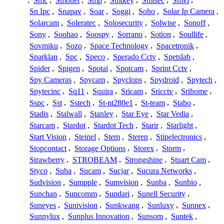
,
Smc
,
Smonet
,
Smp
,
Smtkey
,
Smtsec
,
Smvi
,
Sn Ipc
,
Snapav
,
Soar
,
Soggi
,
Soho
,
Solar Ip Camera
,
Solarcam
,
Soleratec
,
Solosecurity
,
Solwise
,
Sonoff
,
Sony
,
Soohao
,
Soospy
,
Sorrano
,
Sotion
,
Soullife
,
Sovmiku
,
Sozo
,
Space Technology
,
Spacetronik
,
Sparklan
,
Spc
,
Speco
,
Sperado Cctv
,
Spetslab
,
Spider
,
Spigen
,
Spotai
,
Spotcam
,
Sprint Cctv
,
Spy Cameras
,
Spycam
,
Spyclops
,
Spydroid
,
Spytech
,
Spytecinc
,
Sq11
,
Squira
,
Sricam
,
Sricctv
,
Srihome
,
Sspc
,
Sst
,
Sstech
,
St-nt280e1
,
St-team
,
Stabo
,
Stadis
,
Stalwall
,
Stanley
,
Star Eye
,
Star Vedia
,
Starcam
,
Stardot
,
Stardot Tech
,
Starir
,
Starlight
,
Start Vision
,
Steinel
,
Stem
,
Steren
,
Stipelectronics
,
Stopcontact
,
Storage Options
,
Storex
,
Storm
,
Strawberry
,
STROBEAM
,
Strongshine
,
Stuart Cam
,
Styco
,
Suba
,
Sucam
,
Sucjar
,
Sucura Networks
,
Sudvision
,
Sumpple
,
Sumvision
,
Sunba
,
Sunbio
,
Sunchan
,
Suncomm
,
Sundari
,
Sunell Security
,
Suneyes
,
Sunivision
,
Sunkwang
,
Sunluxy
,
Sunnex
,
Sunnylux
,
Sunplus Innovation
,
Sunsom
,
Suntek
,