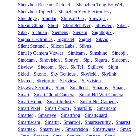
Shenzhen Reecam Tech.ltd.
,
Shenzhen Tong Bo Wei
,
Shenzhen Toptech
,
Shenzhen Ycx Electronics
,
Shieldeye
,
Shindai
,
Shinsoft Co
,
Shiwojia
,
Shixin China
,
Short
,
Short 8ch Nvr
,
Showtec
,
Sibel
,
Sibo
,
Sichuan
,
Siemens
,
Siepem
,
Sightlogix
,
Sigma Electronics
,
Sigmatel
,
Signet
,
Sikvio
,
Silent Sentinel
,
Silicon Labs
,
Silvus
,
Simi Ip Camera Viewer
,
Simicam
,
Simshine
,
Sineoji
,
Sinocam
,
Sinovision
,
Sionyx
,
Sip
,
Siqura
,
Siricom
,
Sisview
,
Sitecom
,
Sjet
,
Sk Tel
,
Skilleye
,
Skjm
,
Sklad
,
Skone
,
Sky Genious
,
Skyfield
,
Skylink
,
Skyreo
,
Skytronic
,
Skyview
,
Skyvision
,
Skyway Security
,
Sline
,
Smallcell
,
Smanos
,
Smar
,
Smart
,
Smart Cloud Camera
,
Smart Hd Wifi Camera
,
Smart Home
,
Smart Industry
,
Smart Net Camera
,
Smart Pixel
,
Smart Zoom
,
Smart380
,
Smartcam
,
Smartec
,
Smarteye
,
Smartfrog
,
Smartguard
,
Smartiscam
,
Smartit
,
Smartrol
,
Smartsecurity
,
Smartsf
,
Smarttek
,
Smartview
,
Smartvision
,
Smartwares
,
Smax