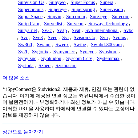
Sunvision Us
,
Sunywo
,
Super Focus
,
Supera
,
Supercircuits
,
Supereye
,
Superspring
,
Supervision
,
Supra Space
,
Supvin
,
Surcomm
,
Sure-eye
,
Surecom
,
Surip Cam
,
Surveilist
,
Surveon
,
Surway Technology
,
Surya-net
,
Sv3c
,
Sv3p
,
Svat
,
Svb International
,
Svbc
,
Svc
,
Sve3
,
Svec
,
Svi
,
Svision Co
,
Svn
,
Svplus
,
Sw360
,
Swann
,
Sweex
,
Swibe
,
Swnhd-800cam
,
Sy2l
,
Sygonix
,
Symynelec
,
Syneye
,
Synshore
,
Syny-snc
,
Syokudou
,
Syscom Cctv
,
Systemmax
,
Systoda
,
Szneo
,
Szsinocam
더 많은 소스
* iSpyConnect은 Sudvision의 제품과 제휴, 연결 또는 관련이 없
습니다. 여기에 제공된 연결 정보는 커뮤니티에서 수집한 것이
며 불완전하거나 부정확하거나 최신 정보가 아닐 수 있습니다.
이러한 URL을 사용하여 카메라에 연결할 수 있다는 보장이나
담보를 제공하지 않습니다.
상단으로 돌아가기