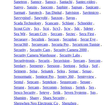
Sanetron
,
Sannce
,
Sansco
,
Santachi
,
Santec-video
,
Sanyo
,
Sanzio
,
Saocom
,
Saphire
,
Sapsan
,
Saqicam
,
Sarmatt
,
Sarotech
,
Sas Digital
,
Satvision
,
Savitmicro
,
Savvypixel
,
Sawyobi
,
Saxxon
,
Sayus
,
Scada Technology
,
Scancam
,
Schlage
,
Schneider
,
Scout Cctv
,
Scs
,
Scsi
,
Scv3
,
Scw
,
Sdc
,
Sdeter
,
Sea Wit
,
Secam Cctv
,
Seccam
,
Sectec
,
Secu First
,
Secueasy
,
Seculink
,
Secuon
,
Secuplug
,
Secur Eye
,
Secur360
,
Securecam
,
Securia Pro
,
Securicom Tunisie
,
Security
,
Security Cam
,
Security Camera 2000
,
Security Camera Warehouse
,
Security Labs
,
Securitytronix
,
Securix
,
Secuvision
,
Seecam
,
Seecom
,
Seedary
,
Seenergy
,
Seesoon
,
Seetong
,
Sefica
,
Seif
,
Seimem
,
Seisa
,
Seisatek
,
Selea
,
Semac
,
Senao
,
Sensormatic
,
Sentient Pro
,
Sentry 360
,
Sentryview
,
Sentul
,
Sepcam
,
Septekon
,
Sequrecam
,
Serage
,
Serang
,
Sercam
,
Sercomm
,
Serioux
,
Sertek
,
Ses
,
Sesco Security
,
Seteye
,
Setik
,
Seven Systems
,
Sgs
,
Shamim
,
Shany
,
Sharx Security
,
Shenwhen Neo Electronic Co
,
Shenzhen
,