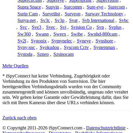
Supercircuits
,
Supereye
,
Superspring
,
Supervision
,
Supra Space
,
Supvin
,
Surcomm
,
Sure-eye
,
Surecom
,
Surip Cam
,
Surveilist
,
Surveon
,
Surway Technology
,
Surya-net
,
Sv3c
,
Sv3p
,
Svat
,
Svb International
,
Svbc
,
Svc
,
Sve3
,
Svec
,
Svi
,
Svision Co
,
Svn
,
Svplus
,
Sw360
,
Swann
,
Sweex
,
Swibe
,
Swnhd-800cam
,
Sy2l
,
Sygonix
,
Symynelec
,
Syneye
,
Synshore
,
Syny-snc
,
Syokudou
,
Syscom Cctv
,
Systemmax
,
Systoda
,
Szneo
,
Szsinocam
Mehr Quellen
* iSpyConnect hat keine Verbindung, Zugehörigkeit oder
Verbindung zu den Produkten von Sumvision. Die hier
bereitgestellten Verbindungsdetails wurden von der Community
zusammengestellt und können unvollständig, ungenau oder veraltet
sein. Wir geben keine Garantie oder Gewährleistung dafür, dass Sie
sich mit Ihren Kameras über diese URLs verbinden können.
Zurück nach oben
© Copyright 2011-2026 iSpyConnect.com -
Datenschutzrichtlinie
-