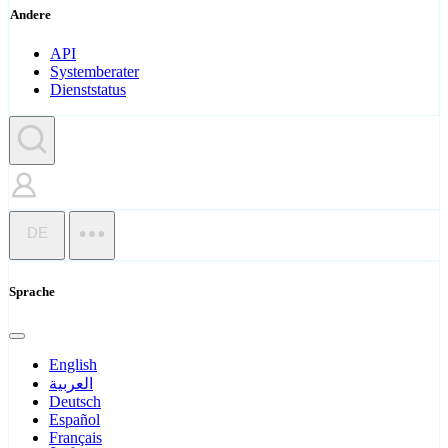
Andere
API
Systemberater
Dienststatus
DE
Sprache
English
العربية
Deutsch
Español
Français