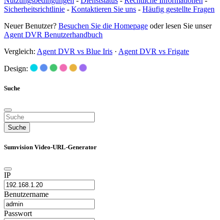
Nutzungsbedingungen
-
Dienststatus
-
Rechtliche Informationen
-
Sicherheitsrichtlinie
-
Kontaktieren Sie uns
-
Häufig gestellte Fragen
Neuer Benutzer?
Besuchen Sie die Homepage
oder lesen Sie unser
Agent DVR Benutzerhandbuch
Vergleich:
Agent DVR vs Blue Iris
·
Agent DVR vs Frigate
Design:
Suche
Suche
Sumvision Video-URL-Generator
IP
Benutzername
Passwort