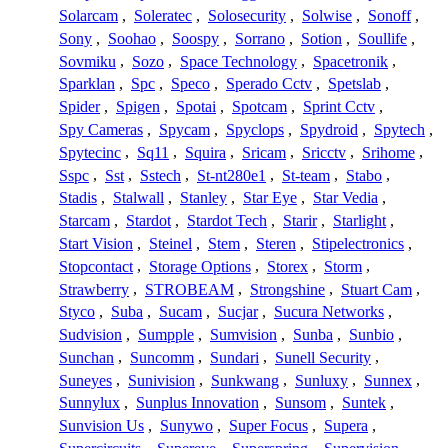
Solarcam
,
Soleratec
,
Solosecurity
,
Solwise
,
Sonoff
,
Sony
,
Soohao
,
Soospy
,
Sorrano
,
Sotion
,
Soullife
,
Sovmiku
,
Sozo
,
Space Technology
,
Spacetronik
,
Sparklan
,
Spc
,
Speco
,
Sperado Cctv
,
Spetslab
,
Spider
,
Spigen
,
Spotai
,
Spotcam
,
Sprint Cctv
,
Spy Cameras
,
Spycam
,
Spyclops
,
Spydroid
,
Spytech
,
Spytecinc
,
Sq11
,
Squira
,
Sricam
,
Sricctv
,
Srihome
,
Sspc
,
Sst
,
Sstech
,
St-nt280e1
,
St-team
,
Stabo
,
Stadis
,
Stalwall
,
Stanley
,
Star Eye
,
Star Vedia
,
Starcam
,
Stardot
,
Stardot Tech
,
Starir
,
Starlight
,
Start Vision
,
Steinel
,
Stem
,
Steren
,
Stipelectronics
,
Stopcontact
,
Storage Options
,
Storex
,
Storm
,
Strawberry
,
STROBEAM
,
Strongshine
,
Stuart Cam
,
Styco
,
Suba
,
Sucam
,
Sucjar
,
Sucura Networks
,
Sudvision
,
Sumpple
,
Sumvision
,
Sunba
,
Sunbio
,
Sunchan
,
Suncomm
,
Sundari
,
Sunell Security
,
Suneyes
,
Sunivision
,
Sunkwang
,
Sunluxy
,
Sunnex
,
Sunnylux
,
Sunplus Innovation
,
Sunsom
,
Suntek
,
Sunvision Us
,
Sunywo
,
Super Focus
,
Supera
,