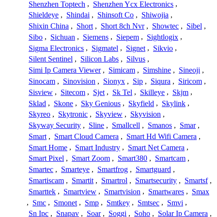
Shenzhen Toptech
,
Shenzhen Ycx Electronics
,
Shieldeye
,
Shindai
,
Shinsoft Co
,
Shiwojia
,
Shixin China
,
Short
,
Short 8ch Nvr
,
Showtec
,
Sibel
,
Sibo
,
Sichuan
,
Siemens
,
Siepem
,
Sightlogix
,
Sigma Electronics
,
Sigmatel
,
Signet
,
Sikvio
,
Silent Sentinel
,
Silicon Labs
,
Silvus
,
Simi Ip Camera Viewer
,
Simicam
,
Simshine
,
Sineoji
,
Sinocam
,
Sinovision
,
Sionyx
,
Sip
,
Siqura
,
Siricom
,
Sisview
,
Sitecom
,
Sjet
,
Sk Tel
,
Skilleye
,
Skjm
,
Sklad
,
Skone
,
Sky Genious
,
Skyfield
,
Skylink
,
Skyreo
,
Skytronic
,
Skyview
,
Skyvision
,
Skyway Security
,
Sline
,
Smallcell
,
Smanos
,
Smar
,
Smart
,
Smart Cloud Camera
,
Smart Hd Wifi Camera
,
Smart Home
,
Smart Industry
,
Smart Net Camera
,
Smart Pixel
,
Smart Zoom
,
Smart380
,
Smartcam
,
Smartec
,
Smarteye
,
Smartfrog
,
Smartguard
,
Smartiscam
,
Smartit
,
Smartrol
,
Smartsecurity
,
Smartsf
,
Smarttek
,
Smartview
,
Smartvision
,
Smartwares
,
Smax
,
Smc
,
Smonet
,
Smp
,
Smtkey
,
Smtsec
,
Smvi
,
Sn Ipc
,
Snapav
,
Soar
,
Soggi
,
Soho
,
Solar Ip Camera
,