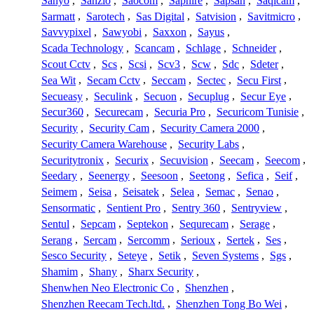
Sanyo
,
Sanzio
,
Saocom
,
Saphire
,
Sapsan
,
Saqicam
,
Sarmatt
,
Sarotech
,
Sas Digital
,
Satvision
,
Savitmicro
,
Savvypixel
,
Sawyobi
,
Saxxon
,
Sayus
,
Scada Technology
,
Scancam
,
Schlage
,
Schneider
,
Scout Cctv
,
Scs
,
Scsi
,
Scv3
,
Scw
,
Sdc
,
Sdeter
,
Sea Wit
,
Secam Cctv
,
Seccam
,
Sectec
,
Secu First
,
Secueasy
,
Seculink
,
Secuon
,
Secuplug
,
Secur Eye
,
Secur360
,
Securecam
,
Securia Pro
,
Securicom Tunisie
,
Security
,
Security Cam
,
Security Camera 2000
,
Security Camera Warehouse
,
Security Labs
,
Securitytronix
,
Securix
,
Secuvision
,
Seecam
,
Seecom
,
Seedary
,
Seenergy
,
Seesoon
,
Seetong
,
Sefica
,
Seif
,
Seimem
,
Seisa
,
Seisatek
,
Selea
,
Semac
,
Senao
,
Sensormatic
,
Sentient Pro
,
Sentry 360
,
Sentryview
,
Sentul
,
Sepcam
,
Septekon
,
Sequrecam
,
Serage
,
Serang
,
Sercam
,
Sercomm
,
Serioux
,
Sertek
,
Ses
,
Sesco Security
,
Seteye
,
Setik
,
Seven Systems
,
Sgs
,
Shamim
,
Shany
,
Sharx Security
,
Shenwhen Neo Electronic Co
,
Shenzhen
,
Shenzhen Reecam Tech.ltd.
,
Shenzhen Tong Bo Wei
,