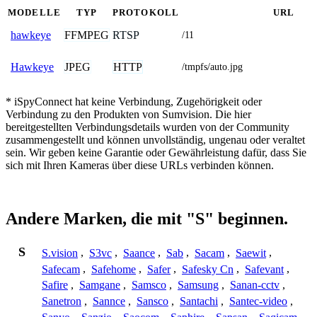
MODELLE
TYP
PROTOKOLL
URL
FFMPEG
RTSP
hawkeye
/11
JPEG
HTTP
Hawkeye
/tmpfs/auto.jpg
* iSpyConnect hat keine Verbindung, Zugehörigkeit oder
Verbindung zu den Produkten von Sumvision. Die hier
bereitgestellten Verbindungsdetails wurden von der Community
zusammengestellt und können unvollständig, ungenau oder veraltet
sein. Wir geben keine Garantie oder Gewährleistung dafür, dass Sie
sich mit Ihren Kameras über diese URLs verbinden können.
Andere Marken, die mit "S" beginnen.
S
S.vision
,
S3vc
,
Saance
,
Sab
,
Sacam
,
Saewit
,
Safecam
,
Safehome
,
Safer
,
Safesky Cn
,
Safevant
,
Safire
,
Samgane
,
Samsco
,
Samsung
,
Sanan-cctv
,
Sanetron
,
Sannce
,
Sansco
,
Santachi
,
Santec-video
,