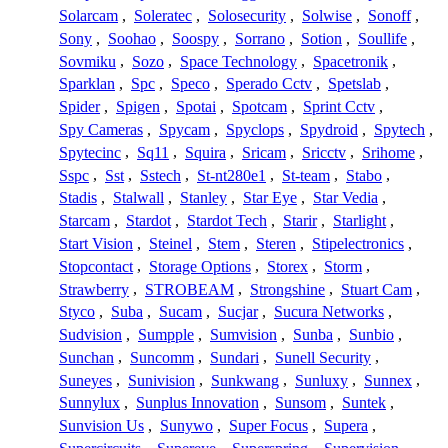
Solarcam
,
Soleratec
,
Solosecurity
,
Solwise
,
Sonoff
,
Sony
,
Soohao
,
Soospy
,
Sorrano
,
Sotion
,
Soullife
,
Sovmiku
,
Sozo
,
Space Technology
,
Spacetronik
,
Sparklan
,
Spc
,
Speco
,
Sperado Cctv
,
Spetslab
,
Spider
,
Spigen
,
Spotai
,
Spotcam
,
Sprint Cctv
,
Spy Cameras
,
Spycam
,
Spyclops
,
Spydroid
,
Spytech
,
Spytecinc
,
Sq11
,
Squira
,
Sricam
,
Sricctv
,
Srihome
,
Sspc
,
Sst
,
Sstech
,
St-nt280e1
,
St-team
,
Stabo
,
Stadis
,
Stalwall
,
Stanley
,
Star Eye
,
Star Vedia
,
Starcam
,
Stardot
,
Stardot Tech
,
Starir
,
Starlight
,
Start Vision
,
Steinel
,
Stem
,
Steren
,
Stipelectronics
,
Stopcontact
,
Storage Options
,
Storex
,
Storm
,
Strawberry
,
STROBEAM
,
Strongshine
,
Stuart Cam
,
Styco
,
Suba
,
Sucam
,
Sucjar
,
Sucura Networks
,
Sudvision
,
Sumpple
,
Sumvision
,
Sunba
,
Sunbio
,
Sunchan
,
Suncomm
,
Sundari
,
Sunell Security
,
Suneyes
,
Sunivision
,
Sunkwang
,
Sunluxy
,
Sunnex
,
Sunnylux
,
Sunplus Innovation
,
Sunsom
,
Suntek
,
Sunvision Us
,
Sunywo
,
Super Focus
,
Supera
,