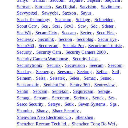
Sanyo
,
Sanzio
,
Saocom
,
Saphire
,
Sapsan
,
Saqicam
,
Sarmatt
,
Sarotech
,
Sas Digital
,
Satvision
,
Savitmicro
,
Savvypixel
,
Sawyobi
,
Saxxon
,
Sayus
,
Scada Technology
,
Scancam
,
Schlage
,
Schneider
,
Scout Cctv
,
Scs
,
Scsi
,
Scv3
,
Scw
,
Sdc
,
Sdeter
,
Sea Wit
,
Secam Cctv
,
Seccam
,
Sectec
,
Secu First
,
Secueasy
,
Seculink
,
Secuon
,
Secuplug
,
Secur Eye
,
Secur360
,
Securecam
,
Securia Pro
,
Securicom Tunisie
,
Security
,
Security Cam
,
Security Camera 2000
,
Security Camera Warehouse
,
Security Labs
,
Securitytronix
,
Securix
,
Secuvision
,
Seecam
,
Seecom
,
Seedary
,
Seenergy
,
Seesoon
,
Seetong
,
Sefica
,
Seif
,
Seimem
,
Seisa
,
Seisatek
,
Selea
,
Semac
,
Senao
,
Sensormatic
,
Sentient Pro
,
Sentry 360
,
Sentryview
,
Sentul
,
Sepcam
,
Septekon
,
Sequrecam
,
Serage
,
Serang
,
Sercam
,
Sercomm
,
Serioux
,
Sertek
,
Ses
,
Sesco Security
,
Seteye
,
Setik
,
Seven Systems
,
Sgs
,
Shamim
,
Shany
,
Sharx Security
,
Shenwhen Neo Electronic Co
,
Shenzhen
,
Shenzhen Reecam Tech.ltd.
,
Shenzhen Tong Bo Wei
,