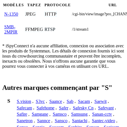
MODÈLES
TAPEZ
PROTOCOLE
URL
JPEG
HTTP
N-1350
/cgi-bin/view/image?pro_[CHA
SMB-
FFMPEG
RTSP
/1/stream1
2MPIR
* iSpyConnect n'a aucune affiliation, connexion ou association avec
les produits de Systemmax. Les détails de connexion fournis ici sont
issus du crowdsourcing communautaire et peuvent être incomplets,
inexacts ou obsolètes. Nous n'offrons aucune garantie que vous
pourrez vous connecter à vos caméras en utilisant ces URL.
Autres marques commençant par "S"
S
S.vision
,
S3vc
,
Saance
,
Sab
,
Sacam
,
Saewit
,
Safecam
,
Safehome
,
Safer
,
Safesky Cn
,
Safevant
,
Safire
,
Samgane
,
Samsco
,
Samsung
,
Sanan-cctv
,
Sanetron
,
Sannce
,
Sansco
,
Santachi
,
Santec-video
,