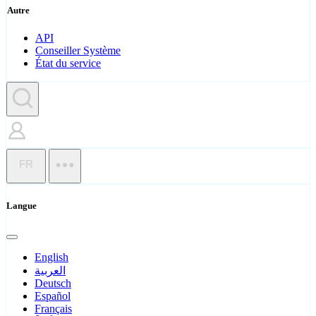
Autre
API
Conseiller Système
État du service
FR
Langue
English
العربية
Deutsch
Español
Français