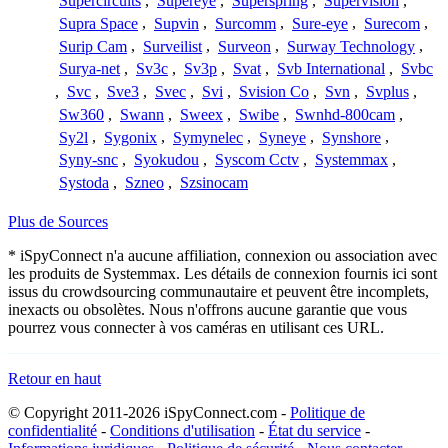
Supercircuits
,
Supereye
,
Superspring
,
Supervision
,
Supra Space
,
Supvin
,
Surcomm
,
Sure-eye
,
Surecom
,
Surip Cam
,
Surveilist
,
Surveon
,
Surway Technology
,
Surya-net
,
Sv3c
,
Sv3p
,
Svat
,
Svb International
,
Svbc
,
Svc
,
Sve3
,
Svec
,
Svi
,
Svision Co
,
Svn
,
Svplus
,
Sw360
,
Swann
,
Sweex
,
Swibe
,
Swnhd-800cam
,
Sy2l
,
Sygonix
,
Symynelec
,
Syneye
,
Synshore
,
Syny-snc
,
Syokudou
,
Syscom Cctv
,
Systemmax
,
Systoda
,
Szneo
,
Szsinocam
Plus de Sources
* iSpyConnect n'a aucune affiliation, connexion ou association avec
les produits de Systemmax. Les détails de connexion fournis ici sont
issus du crowdsourcing communautaire et peuvent être incomplets,
inexacts ou obsolètes. Nous n'offrons aucune garantie que vous
pourrez vous connecter à vos caméras en utilisant ces URL.
Retour en haut
© Copyright 2011-2026 iSpyConnect.com -
Politique de
confidentialité
-
Conditions d'utilisation
-
État du service
-