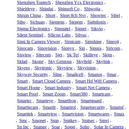
Shenzhen Toptech
,
Shenzhen Ycx Electronics
,
Shieldeye
,
Shindai
,
Shinsoft Co
,
Shiwojia
,
Shixin China
,
Short
,
Short 8ch Nvr
,
Showtec
,
Sibel
,
Sibo
,
Sichuan
,
Siemens
,
Siepem
,
Sightlogix
,
Sigma Electronics
,
Sigmatel
,
Signet
,
Sikvio
,
Silent Sentinel
,
Silicon Labs
,
Silvus
,
Simi Ip Camera Viewer
,
Simicam
,
Simshine
,
Sineoji
,
Sinocam
,
Sinovision
,
Sionyx
,
Sip
,
Siqura
,
Siricom
,
Sisview
,
Sitecom
,
Sjet
,
Sk Tel
,
Skilleye
,
Skjm
,
Sklad
,
Skone
,
Sky Genious
,
Skyfield
,
Skylink
,
Skyreo
,
Skytronic
,
Skyview
,
Skyvision
,
Skyway Security
,
Sline
,
Smallcell
,
Smanos
,
Smar
,
Smart
,
Smart Cloud Camera
,
Smart Hd Wifi Camera
,
Smart Home
,
Smart Industry
,
Smart Net Camera
,
Smart Pixel
,
Smart Zoom
,
Smart380
,
Smartcam
,
Smartec
,
Smarteye
,
Smartfrog
,
Smartguard
,
Smartiscam
,
Smartit
,
Smartrol
,
Smartsecurity
,
Smartsf
,
Smarttek
,
Smartview
,
Smartvision
,
Smartwares
,
Smax
,
Smc
,
Smonet
,
Smp
,
Smtkey
,
Smtsec
,
Smvi
,
Sn Ipc
,
Snapav
,
Soar
,
Soggi
,
Soho
,
Solar Ip Camera
,