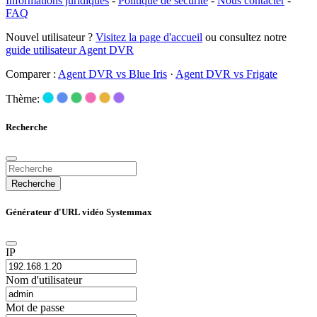
Informations juridiques
-
Politique de sécurité
-
Nous contacter
-
FAQ
Nouvel utilisateur ?
Visitez la page d'accueil
ou consultez notre
guide utilisateur Agent DVR
Comparer :
Agent DVR vs Blue Iris
·
Agent DVR vs Frigate
Thème:
Recherche
Recherche
Générateur d'URL vidéo Systemmax
IP
Nom d'utilisateur
Mot de passe