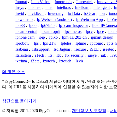
Innmat
,
Inno Vision
,
Innotrends
,
Innovatek
,
Innovative 
Insys
,
Intamac
,
intel
,
Intelbras
,
Intelkam
,
intelligent
,
I
Invid
,
Invidtech
,
Inwerang
,
Io Data
,
ioGear
,
ion
,
iono
ip wamato
,
Ip Webcam (android)
,
Ip Webcam App
,
Ip We
ip633
,
Ip66
,
Ip6795p
,
Ip_cam_inspector
,
iPad IPCamera
ipcam central
,
ipcam-oprit
,
Ipcameros
,
Ipcc
,
Ipce
,
Ipcm
iphone cam
,
ipip
,
Ipixo
,
Ipm-1z-20x-dn
,
ipmart-design
,
Iprobot3
,
Ips
,
Ips-21w
,
Ipteles
,
Iptime
,
Iptronic
,
Iptz-
Isabeau
,
Isbsupport
,
Isd Jaguar
,
isecure
,
iSEE
,
iseetec
,
Italsistem
,
iTech
,
Its
,
Itx
,
Itx-security
,
iueye
,
iuk
,
Iv9
ixtrima
,
iZett
,
Izotech
,
Iztouch
,
Izviz
더 많은 소스
* iSpyConnect는 Io Data의 제품과 어떠한 제휴, 연
다. 이 URL을 사용하여 카메라에 연결할 수 있는지에 대한 보
상단으로 돌아가기
© 저작권 2011-2026 iSpyConnect.com -
개인정보 보호정책
-
서비