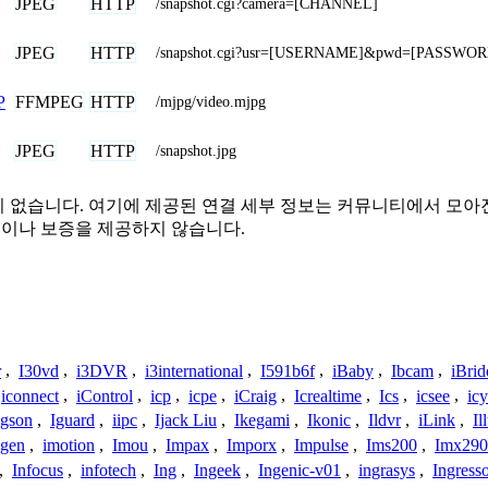
JPEG
HTTP
/snapshot.cgi?camera=[CHANNEL]
JPEG
HTTP
/snapshot.cgi?usr=[USERNAME]&pwd=[PASSWOR
FFMPEG
HTTP
P
/mjpg/video.mjpg
JPEG
HTTP
/snapshot.jpg
결 또는 관련이 없습니다. 여기에 제공된 연결 세부 정보는 커뮤니티에
증이나 보증을 제공하지 않습니다.
r
,
I30vd
,
i3DVR
,
i3international
,
I591b6f
,
iBaby
,
Ibcam
,
iBrid
iconnect
,
iControl
,
icp
,
icpe
,
iCraig
,
Icrealtime
,
Ics
,
icsee
,
ic
Igson
,
Iguard
,
iipc
,
Ijack Liu
,
Ikegami
,
Ikonic
,
Ildvr
,
iLink
,
Il
gen
,
imotion
,
Imou
,
Impax
,
Imporx
,
Impulse
,
Ims200
,
Imx290
,
Infocus
,
infotech
,
Ing
,
Ingeek
,
Ingenic-v01
,
ingrasys
,
Ingress