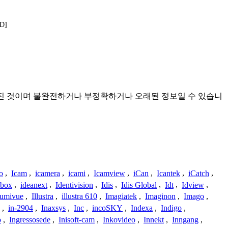
D]
서 모아진 것이며 불완전하거나 부정확하거나 오래된 정보일 수 있습니
o
,
Icam
,
icamera
,
icami
,
Icamview
,
iCan
,
Icantek
,
iCatch
,
ybox
,
ideanext
,
Identivision
,
Idis
,
Idis Global
,
Idt
,
Idview
,
lumivue
,
Illustra
,
illustra 610
,
Imagiatek
,
Imaginon
,
Imago
,
,
in-2904
,
Inaxsys
,
Inc
,
incoSKY
,
Indexa
,
Indigo
,
o
,
Ingressosede
,
Inisoft-cam
,
Inkovideo
,
Innekt
,
Inngang
,