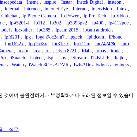
inscapedata
,
Insma
,
inspire
,
Instar
,
Instek Digital
,
insteon
,
,
Internal
,
internec
,
Internet Eye
,
Interno
,
Intervision
,
Intex
,
 Chitchat
,
Ip Phone Camera
,
Ip Power
,
Ip Pro Tech
,
Ip Video
,
ome
,
Ip-t5201-f
,
Ip112
,
Ip302
,
Ip3393pv2
,
Ip400
,
Ip4112poe
,
model
,
Ipc-other
,
Ipc365
,
Ipcam 2015
,
ipcam android
,
,
Ipfd201
,
Ipg
,
Ipgah9oc2am7
,
ipgeek
,
Iphdcam
,
iPhone
,
,
Ipq1652x
,
Ipq1658x
,
Ipr31esx
,
Ipr712m
,
Ipr7424/8e
,
Ipro
,
 Camera
,
ircam
,
Irea
,
Iris
,
iris rc8221
,
Irlab
,
irmas
,
iroda
,
Pro
,
iSnatch
,
Isotect
,
Isp
,
Ispy
,
iStream
,
IT-BLUE
,
Itajto
,
vue
,
iWatch
,
iWatch 8CH-ADVR
,
Iwh-31ir
,
Iwigus
,
iwitness
,
서 모아진 것이며 불완전하거나 부정확하거나 오래된 정보일 수 있습니
묻는 질문