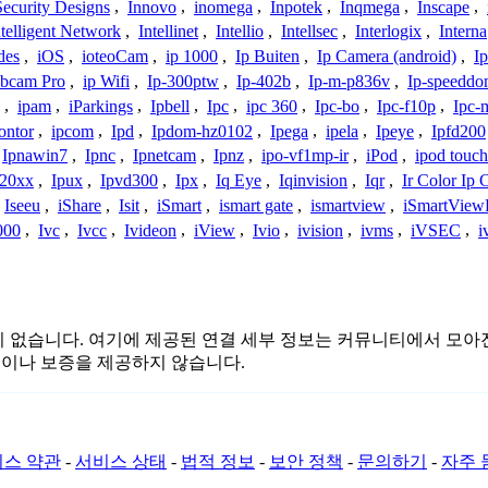
Security Designs
,
Innovo
,
inomega
,
Inpotek
,
Inqmega
,
Inscape
,
ntelligent Network
,
Intellinet
,
Intellio
,
Intellsec
,
Interlogix
,
Interna
des
,
iOS
,
ioteoCam
,
ip 1000
,
Ip Buiten
,
Ip Camera (android)
,
Ip
bcam Pro
,
ip Wifi
,
Ip-300ptw
,
Ip-402b
,
Ip-m-p836v
,
Ip-speedd
,
ipam
,
iParkings
,
Ipbell
,
Ipc
,
ipc 360
,
Ipc-bo
,
Ipc-f10p
,
Ipc-
ontor
,
ipcom
,
Ipd
,
Ipdom-hz0102
,
Ipega
,
ipela
,
Ipeye
,
Ipfd200
Ipnawin7
,
Ipnc
,
Ipnetcam
,
Ipnz
,
ipo-vf1mp-ir
,
iPod
,
ipod touch
h20xx
,
Ipux
,
Ipvd300
,
Ipx
,
Iq Eye
,
Iqinvision
,
Iqr
,
Ir Color Ip
Iseeu
,
iShare
,
Isit
,
iSmart
,
ismart gate
,
ismartview
,
iSmartView
000
,
Ivc
,
Ivcc
,
Ivideon
,
iView
,
Ivio
,
ivision
,
ivms
,
iVSEC
,
i
결 또는 관련이 없습니다. 여기에 제공된 연결 세부 정보는 커뮤니티에
증이나 보증을 제공하지 않습니다.
스 약관
-
서비스 상태
-
법적 정보
-
보안 정책
-
문의하기
-
자주 