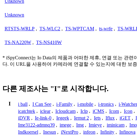
Unknown
Unknown
RTSTS-WRLP
,
TS-WLC2
,
TS-WPTCAM
,
ts-wrfe
,
TS-WRL
TS-NA220W
,
TS-NS410W
* iSpyConnect는 Io Data의 제품과 어떠한 제휴, 연
다. 이 URL을 사용하여 카메라에 연결할 수 있는지에 대한 보
다른 제조사는 "I"로 시작합니다.
I
i ball
,
I Can See
,
i-Family
,
i-mobile
,
i-tronics
,
i-Watche
icatchtek
,
iclear
,
Icloudcam
,
Iclp
,
iCMS
,
Icom
,
Icon
,
iDVR
,
Ie-link-0
,
Iegeek
,
Iernut 2
,
Iets
,
Iflux
,
iGET
,
Ime3122-admnq39
,
imege
,
Img
,
Imieye
,
iminicam
,
Imo
Indkoersel
,
Inesun
,
iNextPro
,
infeon
,
Infinity
,
Infinova