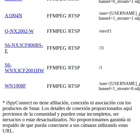
hannel=0_stream=1.sd
/user=[USERNAME]_
A1004N
FFMPEG
RTSP
hannel=1_stream=1.sd
FFMPEG
RTSP
Q-NX2002-W
/onvif1
S6-NX3CF800BS-
FFMPEG
RTSP
/11
E
S6-
FFMPEG
RTSP
/1
WNX3CF2001HW
/user=[USERNAME]_
WN1908F
FFMPEG
RTSP
hannel=1_stream=0.sd
* iSpyConnect no tiene afiliación, conexión ni asociación con los
productos de Smar. Los detalles de conexión proporcionados aquí
provienen de la comunidad y pueden estar incompletos, ser
inexactos o estar desactualizados. No proporcionamos garantía ni
respaldo de que pueda conectarse a sus cámaras utilizando estas
URL.