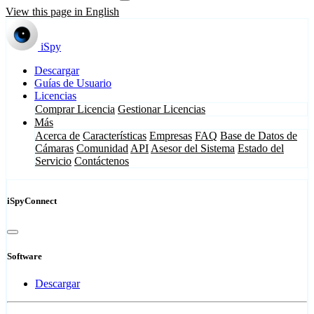
View this page in English
iSpy
Descargar
Guías de Usuario
Licencias
Comprar Licencia
Gestionar Licencias
Más
Acerca de
Características
Empresas
FAQ
Base de Datos de
Cámaras
Comunidad
API
Asesor del Sistema
Estado del
Servicio
Contáctenos
iSpyConnect
Software
Descargar