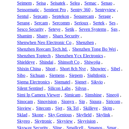
Seimem
,
Seisa
,
Seisatek
,
Selea
,
Semac
,
Senao
,
Sensormatic
,
Sentient Pro
,
Sentry 360
,
Sentryview
,
Sentul
,
Sepcam
,
Septekon
,
Sequrecam
,
Serage
,
Serang
,
Sercam
,
Sercomm
,
Serioux
,
Sertek
,
Ses
,
Sesco Security
,
Seteye
,
Setik
,
Seven Systems
,
Sgs
,
Shamim
,
Shany
,
Sharx Security
,
Shenwhen Neo Electronic Co
,
Shenzhen
,
Shenzhen Reecam Tech.ltd.
,
Shenzhen Tong Bo Wei
,
Shenzhen Toptech
,
Shenzhen Ycx Electronics
,
Shieldeye
,
Shindai
,
Shinsoft Co
,
Shiwojia
,
Shixin China
,
Short
,
Short 8ch Nvr
,
Showtec
,
Sibel
,
Sibo
,
Sichuan
,
Siemens
,
Siepem
,
Sightlogix
,
Sigma Electronics
,
Sigmatel
,
Signet
,
Sikvio
,
Silent Sentinel
,
Silicon Labs
,
Silvus
,
Simi Ip Camera Viewer
,
Simicam
,
Simshine
,
Sineoji
,
Sinocam
,
Sinovision
,
Sionyx
,
Sip
,
Siqura
,
Siricom
,
Sisview
,
Sitecom
,
Sjet
,
Sk Tel
,
Skilleye
,
Skjm
,
Sklad
,
Skone
,
Sky Genious
,
Skyfield
,
Skylink
,
Skyreo
,
Skytronic
,
Skyview
,
Skyvision
,
Skyway Security
,
Sline
,
Smallcell
,
Smanos
,
Smar
,