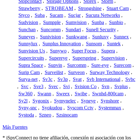
Stopcontact
,
Storage Options
,
Storex
,
Storm
,
Strawberry
,
STROBEAM
,
Strongshine
,
Stuart Cam
,
Styco
,
Suba
,
Sucam
,
Sucjar
,
Sucura Networks
,
Sudvision
,
Sumpple
,
Sumvision
,
Sunba
,
Sunbio
,
Sunchan
,
Suncomm
,
Sundari
,
Sunell Security
,
Suneyes
,
Sunivision
,
Sunkwang
,
Sunluxy
,
Sunnex
,
Sunnylux
,
Sunplus Innovation
,
Sunsom
,
Suntek
,
Sunvision Us
,
Sunywo
,
Super Focus
,
Supera
,
Supercircuits
,
Supereye
,
Superspring
,
Supervision
,
Supra Space
,
Supvin
,
Surcomm
,
Sure-eye
,
Surecom
,
Surip Cam
,
Surveilist
,
Surveon
,
Surway Technology
,
Surya-net
,
Sv3c
,
Sv3p
,
Svat
,
Svb International
,
Svbc
,
Svc
,
Sve3
,
Svec
,
Svi
,
Svision Co
,
Svn
,
Svplus
,
Sw360
,
Swann
,
Sweex
,
Swibe
,
Swnhd-800cam
,
Sy2l
,
Sygonix
,
Symynelec
,
Syneye
,
Synshore
,
Syny-snc
,
Syokudou
,
Syscom Cctv
,
Systemmax
,
Systoda
,
Szneo
,
Szsinocam
Más Fuentes
* iSpyConnect no tiene afiliación, conexión ni asociación con los