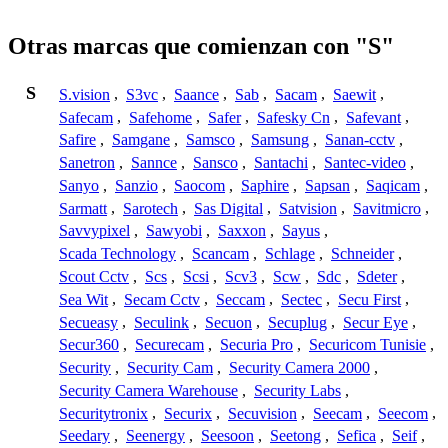
Otras marcas que comienzan con "S"
S
S.vision
,
S3vc
,
Saance
,
Sab
,
Sacam
,
Saewit
,
Safecam
,
Safehome
,
Safer
,
Safesky Cn
,
Safevant
,
Safire
,
Samgane
,
Samsco
,
Samsung
,
Sanan-cctv
,
Sanetron
,
Sannce
,
Sansco
,
Santachi
,
Santec-video
,
Sanyo
,
Sanzio
,
Saocom
,
Saphire
,
Sapsan
,
Saqicam
,
Sarmatt
,
Sarotech
,
Sas Digital
,
Satvision
,
Savitmicro
,
Savvypixel
,
Sawyobi
,
Saxxon
,
Sayus
,
Scada Technology
,
Scancam
,
Schlage
,
Schneider
,
Scout Cctv
,
Scs
,
Scsi
,
Scv3
,
Scw
,
Sdc
,
Sdeter
,
Sea Wit
,
Secam Cctv
,
Seccam
,
Sectec
,
Secu First
,
Secueasy
,
Seculink
,
Secuon
,
Secuplug
,
Secur Eye
,
Secur360
,
Securecam
,
Securia Pro
,
Securicom Tunisie
,
Security
,
Security Cam
,
Security Camera 2000
,
Security Camera Warehouse
,
Security Labs
,
Securitytronix
,
Securix
,
Secuvision
,
Seecam
,
Seecom
,
Seedary
,
Seenergy
,
Seesoon
,
Seetong
,
Sefica
,
Seif
,