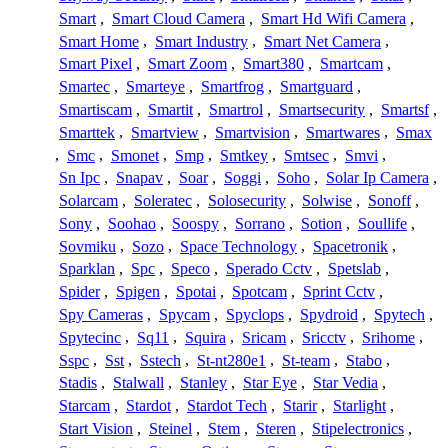
Smart
,
Smart Cloud Camera
,
Smart Hd Wifi Camera
,
Smart Home
,
Smart Industry
,
Smart Net Camera
,
Smart Pixel
,
Smart Zoom
,
Smart380
,
Smartcam
,
Smartec
,
Smarteye
,
Smartfrog
,
Smartguard
,
Smartiscam
,
Smartit
,
Smartrol
,
Smartsecurity
,
Smartsf
,
Smarttek
,
Smartview
,
Smartvision
,
Smartwares
,
Smax
,
Smc
,
Smonet
,
Smp
,
Smtkey
,
Smtsec
,
Smvi
,
Sn Ipc
,
Snapav
,
Soar
,
Soggi
,
Soho
,
Solar Ip Camera
,
Solarcam
,
Soleratec
,
Solosecurity
,
Solwise
,
Sonoff
,
Sony
,
Soohao
,
Soospy
,
Sorrano
,
Sotion
,
Soullife
,
Sovmiku
,
Sozo
,
Space Technology
,
Spacetronik
,
Sparklan
,
Spc
,
Speco
,
Sperado Cctv
,
Spetslab
,
Spider
,
Spigen
,
Spotai
,
Spotcam
,
Sprint Cctv
,
Spy Cameras
,
Spycam
,
Spyclops
,
Spydroid
,
Spytech
,
Spytecinc
,
Sq11
,
Squira
,
Sricam
,
Sricctv
,
Srihome
,
Sspc
,
Sst
,
Sstech
,
St-nt280e1
,
St-team
,
Stabo
,
Stadis
,
Stalwall
,
Stanley
,
Star Eye
,
Star Vedia
,
Starcam
,
Stardot
,
Stardot Tech
,
Starir
,
Starlight
,
Start Vision
,
Steinel
,
Stem
,
Steren
,
Stipelectronics
,