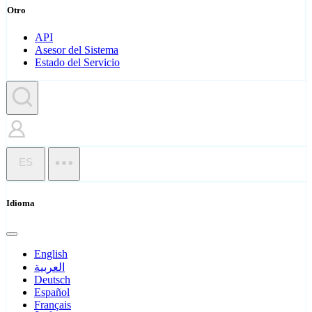
Otro
API
Asesor del Sistema
Estado del Servicio
ES
Idioma
English
العربية
Deutsch
Español
Français