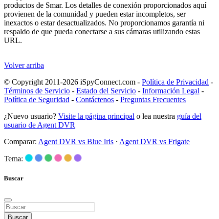
productos de Smar. Los detalles de conexión proporcionados aquí
provienen de la comunidad y pueden estar incompletos, ser
inexactos o estar desactualizados. No proporcionamos garantía ni
respaldo de que pueda conectarse a sus cámaras utilizando estas
URL.
Volver arriba
© Copyright 2011-2026 iSpyConnect.com -
Política de Privacidad
-
Términos de Servicio
-
Estado del Servicio
-
Información Legal
-
Política de Seguridad
-
Contáctenos
-
Preguntas Frecuentes
¿Nuevo usuario?
Visite la página principal
o lea nuestra
guía del
usuario de Agent DVR
Comparar:
Agent DVR vs Blue Iris
·
Agent DVR vs Frigate
Tema:
Buscar
Buscar