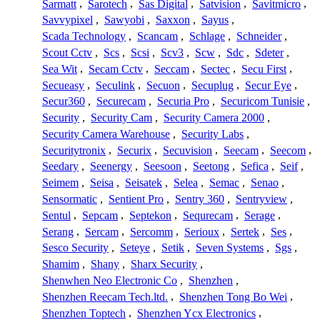
Sarmatt
,
Sarotech
,
Sas Digital
,
Satvision
,
Savitmicro
,
Savvypixel
,
Sawyobi
,
Saxxon
,
Sayus
,
Scada Technology
,
Scancam
,
Schlage
,
Schneider
,
Scout Cctv
,
Scs
,
Scsi
,
Scv3
,
Scw
,
Sdc
,
Sdeter
,
Sea Wit
,
Secam Cctv
,
Seccam
,
Sectec
,
Secu First
,
Secueasy
,
Seculink
,
Secuon
,
Secuplug
,
Secur Eye
,
Secur360
,
Securecam
,
Securia Pro
,
Securicom Tunisie
,
Security
,
Security Cam
,
Security Camera 2000
,
Security Camera Warehouse
,
Security Labs
,
Securitytronix
,
Securix
,
Secuvision
,
Seecam
,
Seecom
,
Seedary
,
Seenergy
,
Seesoon
,
Seetong
,
Sefica
,
Seif
,
Seimem
,
Seisa
,
Seisatek
,
Selea
,
Semac
,
Senao
,
Sensormatic
,
Sentient Pro
,
Sentry 360
,
Sentryview
,
Sentul
,
Sepcam
,
Septekon
,
Sequrecam
,
Serage
,
Serang
,
Sercam
,
Sercomm
,
Serioux
,
Sertek
,
Ses
,
Sesco Security
,
Seteye
,
Setik
,
Seven Systems
,
Sgs
,
Shamim
,
Shany
,
Sharx Security
,
Shenwhen Neo Electronic Co
,
Shenzhen
,
Shenzhen Reecam Tech.ltd.
,
Shenzhen Tong Bo Wei
,
Shenzhen Toptech
,
Shenzhen Ycx Electronics
,