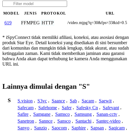
MODEL
JENIS
PROTOKOL
URL
FFMPEG
HTTP
619
/video.mjpg?q=30&fps=33&id=0.5
* iSpyConnect tidak memiliki afiliasi, koneksi, atau asosiasi dengan
produk Star Eye. Detail koneksi yang disediakan di sini bersumber
dari komunitas dan mungkin tidak lengkap, tidak akurat, atau sudah
ketinggalan zaman. Kami tidak memberikan jaminan atau garansi
bahwa Anda akan dapat terhubung ke kamera Anda menggunakan
URL ini.
Lainnya dimulai dengan "S"
S
S.vision
,
S3vc
,
Saance
,
Sab
,
Sacam
,
Saewit
,
Safecam
,
Safehome
,
Safer
,
Safesky Cn
,
Safevant
,
Safire
,
Samgane
,
Samsco
,
Samsung
,
Sanan-cctv
,
Sanetron
,
Sannce
,
Sansco
,
Santachi
,
Santec-video
,
Sanyo
,
Sanzio
,
Saocom
,
Saphire
,
Sapsan
,
Saqicam
,