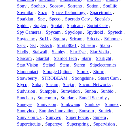
Sony
,
Soohao
,
Soospy
,
Sorrano
,
Sotion
,
Soullife
,
Sovmiku
,
Sozo
,
Space Technology
,
Spacetronik
,
Sparklan
,
Spc
,
Speco
,
Sperado Cctv
,
Spetslab
,
Spider
,
Spigen
,
Spotai
,
Spotcam
,
Sprint Cctv
,
Spy Cameras
,
Spycam
,
Spyclops
,
Spydroid
,
Spytech
,
Spytecinc
,
Sq11
,
Squira
,
Sricam
,
Sricctv
,
Srihome
,
Sspc
,
Sst
,
Sstech
,
St-nt280e1
,
St-team
,
Stabo
,
Stadis
,
Stalwall
,
Stanley
,
Star Eye
,
Star Vedia
,
Starcam
,
Stardot
,
Stardot Tech
,
Starir
,
Starlight
,
Start Vision
,
Steinel
,
Stem
,
Steren
,
Stipelectronics
,
Stopcontact
,
Storage Options
,
Storex
,
Storm
,
Strawberry
,
STROBEAM
,
Strongshine
,
Stuart Cam
,
Styco
,
Suba
,
Sucam
,
Sucjar
,
Sucura Networks
,
Sudvision
,
Sumpple
,
Sumvision
,
Sunba
,
Sunbio
,
Sunchan
,
Suncomm
,
Sundari
,
Sunell Security
,
Suneyes
,
Sunivision
,
Sunkwang
,
Sunluxy
,
Sunnex
,
Sunnylux
,
Sunplus Innovation
,
Sunsom
,
Suntek
,
Sunvision Us
,
Sunywo
,
Super Focus
,
Supera
,
Supercircuits
,
Supereye
,
Superspring
,
Supervision
,