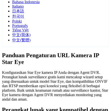
Bahasa Indonesia
Italiano
日本語
한국어
Polski
Português
Tiếng Việt
中文(简体)
中文(繁體)
Panduan Pengaturan URL Kamera IP
Star Eye
Konfigurasikan Star Eye kamera IP Anda dengan Agent DVR.
Perangkat lunak surveillance gratis kami mencakup wizard setup
yang disesuaikan untuk model Star Eye, dan kompatibilitas ONVIF
dan RTSP memberikan opsi koneksi yang fleksibel di berbagai
platform. Baik untuk keamanan rumah atau surveillance kantor, Star
Eye kamera dengan Agent DVR menyediakan monitoring yang
andal dan aman.
Perangkat lunak yang kompatibel dengan