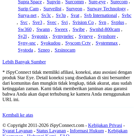
Supra Space
,
Supvin
,
Surcomm
,
Sure-eye
,
Surecom
,
Surip Cam
,
Surveilist
,
Surveon
,
Surway Technology
,
Surya-net
,
Sv3c
,
Sv3p
,
Svat
,
Svb International
,
Svbc
,
Svc
,
Sve3
,
Svec
,
Svi
,
Svision Co
,
Svn
,
Svplus
,
Sw360
,
Swann
,
Sweex
,
Swibe
,
Swnhd-800cam
,
Sy2l
,
Sygonix
,
Symynelec
,
Syneye
,
Synshore
,
Syny-snc
,
Syokudou
,
Syscom Cctv
,
Systemmax
,
Systoda
,
Szneo
,
Szsinocam
Lebih Banyak Sumber
* iSpyConnect tidak memiliki afiliasi, koneksi, atau asosiasi dengan
produk Star Eye. Detail koneksi yang disediakan di sini bersumber
dari komunitas dan mungkin tidak lengkap, tidak akurat, atau sudah
ketinggalan zaman. Kami tidak memberikan jaminan atau garansi
bahwa Anda akan dapat terhubung ke kamera Anda menggunakan
URL ini.
Kembali ke atas
© Copyright 2011-2026 iSpyConnect.com -
Kebijakan Privasi
-
Syarat Layanan
-
Status Layanan
-
Informasi Hukum
-
Kebijakan