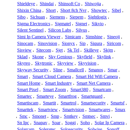
Shieldeye
,
Shindai
,
Shinsoft Co
,
Shiwojia
,
Shixin China
,
Short
,
Short 8ch Nvr
,
Showtec
,
Sibel
,
Sibo
,
Sichuan
,
Siemens
,
Siepem
,
Sightlogix
,
Sigma Electronics
,
Sigmatel
,
Signet
,
Sikvio
,
Silent Sentinel
,
Silicon Labs
,
Silvus
,
Simi Ip Camera Viewer
,
Simicam
,
Simshine
,
Sineoji
,
Sinocam
,
Sinovision
,
Sionyx
,
Sip
,
Siqura
,
Siricom
,
Sisview
,
Sitecom
,
Sjet
,
Sk Tel
,
Skilleye
,
Skjm
,
Sklad
,
Skone
,
Sky Genious
,
Skyfield
,
Skylink
,
Skyreo
,
Skytronic
,
Skyview
,
Skyvision
,
Skyway Security
,
Sline
,
Smallcell
,
Smanos
,
Smar
,
Smart
,
Smart Cloud Camera
,
Smart Hd Wifi Camera
,
Smart Home
,
Smart Industry
,
Smart Net Camera
,
Smart Pixel
,
Smart Zoom
,
Smart380
,
Smartcam
,
Smartec
,
Smarteye
,
Smartfrog
,
Smartguard
,
Smartiscam
,
Smartit
,
Smartrol
,
Smartsecurity
,
Smartsf
,
Smarttek
,
Smartview
,
Smartvision
,
Smartwares
,
Smax
,
Smc
,
Smonet
,
Smp
,
Smtkey
,
Smtsec
,
Smvi
,
Sn Ipc
,
Snapav
,
Soar
,
Soggi
,
Soho
,
Solar Ip Camera
,
Solarcam
,
Soleratec
,
Solosecurity
,
Solwise
,
Sonoff
,