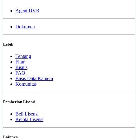
Agent DVR
Dokumen
Lebih
Tentang
Fitur
Bisnis
FAQ
Basis Data Kamera
Komunitas
Pemberian Lisensi
Beli Lisensi
Kelola Lisensi
Lainnya