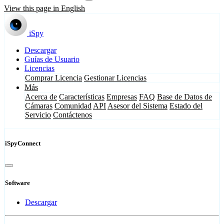
View this page in English
iSpy
Descargar
Guías de Usuario
Licencias
Comprar Licencia
Gestionar Licencias
Más
Acerca de
Características
Empresas
FAQ
Base de Datos de
Cámaras
Comunidad
API
Asesor del Sistema
Estado del
Servicio
Contáctenos
iSpyConnect
Software
Descargar