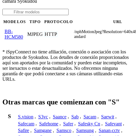
cámara Syokudou
MODELOS
TIPO
PROTOCOLO
URL
BB-
/nphMotionJpeg?Resolution=640x4
MJPEG
HTTP
andard
HCM580
* iSpyConnect no tiene afiliación, conexión o asociación con los
productos de Syokudou. Los detalles de conexión proporcionados
aquí son aportados por la comunidad y pueden estar incompletos,
ser inexactos o estar desactualizados. No ofrecemos ninguna
garantía de que podrá conectarse a sus cámaras utilizando estas
URLs.
Otras marcas que comienzan con "S"
S
S.vision
,
S3vc
,
Saance
,
Sab
,
Sacam
,
Saewit
,
Safecam
,
Safehome
,
Safer
,
Safesky Cn
,
Safevant
,
Safire
,
Samgane
,
Samsco
,
Samsung
,
Sanan-cctv
,