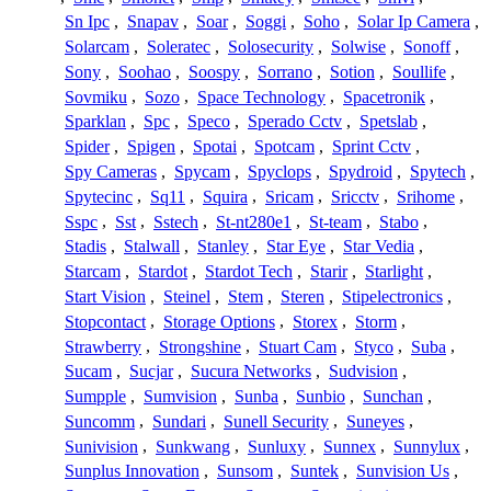
Sn Ipc
,
Snapav
,
Soar
,
Soggi
,
Soho
,
Solar Ip Camera
,
Solarcam
,
Soleratec
,
Solosecurity
,
Solwise
,
Sonoff
,
Sony
,
Soohao
,
Soospy
,
Sorrano
,
Sotion
,
Soullife
,
Sovmiku
,
Sozo
,
Space Technology
,
Spacetronik
,
Sparklan
,
Spc
,
Speco
,
Sperado Cctv
,
Spetslab
,
Spider
,
Spigen
,
Spotai
,
Spotcam
,
Sprint Cctv
,
Spy Cameras
,
Spycam
,
Spyclops
,
Spydroid
,
Spytech
,
Spytecinc
,
Sq11
,
Squira
,
Sricam
,
Sricctv
,
Srihome
,
Sspc
,
Sst
,
Sstech
,
St-nt280e1
,
St-team
,
Stabo
,
Stadis
,
Stalwall
,
Stanley
,
Star Eye
,
Star Vedia
,
Starcam
,
Stardot
,
Stardot Tech
,
Starir
,
Starlight
,
Start Vision
,
Steinel
,
Stem
,
Steren
,
Stipelectronics
,
Stopcontact
,
Storage Options
,
Storex
,
Storm
,
Strawberry
,
Strongshine
,
Stuart Cam
,
Styco
,
Suba
,
Sucam
,
Sucjar
,
Sucura Networks
,
Sudvision
,
Sumpple
,
Sumvision
,
Sunba
,
Sunbio
,
Sunchan
,
Suncomm
,
Sundari
,
Sunell Security
,
Suneyes
,
Sunivision
,
Sunkwang
,
Sunluxy
,
Sunnex
,
Sunnylux
,
Sunplus Innovation
,
Sunsom
,
Suntek
,
Sunvision Us
,