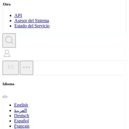
Otro
API
Asesor del Sistema
Estado del Servicio
ES
Idioma
English
العربية
Deutsch
Español
Français