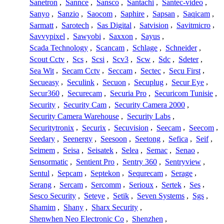
Sanetron
,
Sannce
,
Sansco
,
Santachi
,
Santec-video
,
Sanyo
,
Sanzio
,
Saocom
,
Saphire
,
Sapsan
,
Saqicam
,
Sarmatt
,
Sarotech
,
Sas Digital
,
Satvision
,
Savitmicro
,
Savvypixel
,
Sawyobi
,
Saxxon
,
Sayus
,
Scada Technology
,
Scancam
,
Schlage
,
Schneider
,
Scout Cctv
,
Scs
,
Scsi
,
Scv3
,
Scw
,
Sdc
,
Sdeter
,
Sea Wit
,
Secam Cctv
,
Seccam
,
Sectec
,
Secu First
,
Secueasy
,
Seculink
,
Secuon
,
Secuplug
,
Secur Eye
,
Secur360
,
Securecam
,
Securia Pro
,
Securicom Tunisie
,
Security
,
Security Cam
,
Security Camera 2000
,
Security Camera Warehouse
,
Security Labs
,
Securitytronix
,
Securix
,
Secuvision
,
Seecam
,
Seecom
,
Seedary
,
Seenergy
,
Seesoon
,
Seetong
,
Sefica
,
Seif
,
Seimem
,
Seisa
,
Seisatek
,
Selea
,
Semac
,
Senao
,
Sensormatic
,
Sentient Pro
,
Sentry 360
,
Sentryview
,
Sentul
,
Sepcam
,
Septekon
,
Sequrecam
,
Serage
,
Serang
,
Sercam
,
Sercomm
,
Serioux
,
Sertek
,
Ses
,
Sesco Security
,
Seteye
,
Setik
,
Seven Systems
,
Sgs
,
Shamim
,
Shany
,
Sharx Security
,
Shenwhen Neo Electronic Co
,
Shenzhen
,