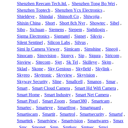
Shenzhen Reecam Tech.ltd.
,
Shenzhen Tong Bo Wei
,
Shenzhen Toptech
,
Shenzhen Ycx Electronics
,
Shieldeye
,
Shindai
,
Shinsoft Co
,
Shiwojia
,
Shixin China
,
Short
,
Short 8ch Nvr
,
Showtec
,
Sibel
,
Sibo
,
Sichuan
,
Siemens
,
Siepem
,
Sightlogix
,
Sigma Electronics
,
Sigmatel
,
Signet
,
Sikvio
,
Silent Sentinel
,
Silicon Labs
,
Silvus
,
Simi Ip Camera Viewer
,
Simicam
,
Simshine
,
Sineoji
,
Sinocam
,
Sinovision
,
Sionyx
,
Sip
,
Siqura
,
Siricom
,
Sisview
,
Sitecom
,
Sjet
,
Sk Tel
,
Skilleye
,
Skjm
,
Sklad
,
Skone
,
Sky Genious
,
Skyfield
,
Skylink
,
Skyreo
,
Skytronic
,
Skyview
,
Skyvision
,
Skyway Security
,
Sline
,
Smallcell
,
Smanos
,
Smar
,
Smart
,
Smart Cloud Camera
,
Smart Hd Wifi Camera
,
Smart Home
,
Smart Industry
,
Smart Net Camera
,
Smart Pixel
,
Smart Zoom
,
Smart380
,
Smartcam
,
Smartec
,
Smarteye
,
Smartfrog
,
Smartguard
,
Smartiscam
,
Smartit
,
Smartrol
,
Smartsecurity
,
Smartsf
,
Smarttek
,
Smartview
,
Smartvision
,
Smartwares
,
Smax
,
Smc
,
Smonet
,
Smp
,
Smtkey
,
Smtsec
,
Smvi
,