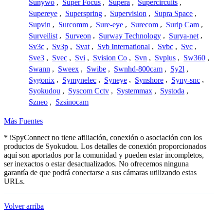
Sunywo
,
Super Focus
,
Supera
,
Supercircuits
,
Supereye
,
Superspring
,
Supervision
,
Supra Space
,
Supvin
,
Surcomm
,
Sure-eye
,
Surecom
,
Surip Cam
,
Surveilist
,
Surveon
,
Surway Technology
,
Surya-net
,
Sv3c
,
Sv3p
,
Svat
,
Svb International
,
Svbc
,
Svc
,
Sve3
,
Svec
,
Svi
,
Svision Co
,
Svn
,
Svplus
,
Sw360
,
Swann
,
Sweex
,
Swibe
,
Swnhd-800cam
,
Sy2l
,
Sygonix
,
Symynelec
,
Syneye
,
Synshore
,
Syny-snc
,
Syokudou
,
Syscom Cctv
,
Systemmax
,
Systoda
,
Szneo
,
Szsinocam
Más Fuentes
* iSpyConnect no tiene afiliación, conexión o asociación con los
productos de Syokudou. Los detalles de conexión proporcionados
aquí son aportados por la comunidad y pueden estar incompletos,
ser inexactos o estar desactualizados. No ofrecemos ninguna
garantía de que podrá conectarse a sus cámaras utilizando estas
URLs.
Volver arriba