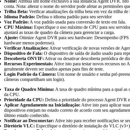
Nome:
Atribua um nome exclusivo à sua instância Agent DVR. Isto é
conta. Nota: alterar o nome do servidor pode afetar as permissões que
Trilha Beta:
Verificar atualizações da trilha beta em vez da trilha d
Idioma Padrão:
Defina o idioma padrão para seu servidor
Voz Padrão:
A voz padrão usada para conversão de texto em fala.
CPU Máxima:
Especifique o uso máximo de CPU para seu servidor. 
ajustará as taxas de quadro da câmera para gerenciar a carga.
Ajuste:
Otimize Agent DVR para seu hardware: Desempenho (FPS al
hardware menos poderoso).
Verificar Atualizações:
Ativar verificação de novas versões de Ag
Dispositivo de Fala:
O dispositivo de saída de áudio usado para rep
Descoberta ONVIF:
Ativar ou desativar descoberta periódica de d
Recursos Experimentais:
Ative isto para testar novos recursos no 
geralmente devem ser usados apenas para fins de teste.
Login Padrão da Câmera:
Um nome de usuário e senha pré-preenchi
câmeras compartilham um login).
Taxa de Quadro Mínima:
A taxa de quadro mínima para a qual as
da CPU.
Prioridade da CPU:
Defina a prioridade do processo Agent DVR 
Aplicar Agendamento na Inicialização:
Ative isto para aplicar su
dispositivos estejam no estado correto de acordo com seu agendame
último estado conhecido.
Notificar ao Desconectar:
Ative isto para receber notificações se s
Diretório VLC:
Especifique o diretório de instalação do VLC (v3+)