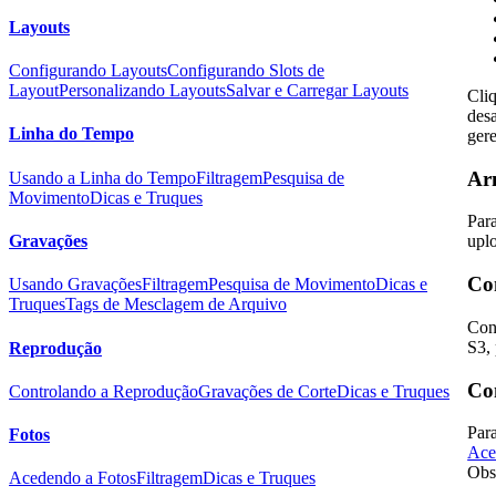
Layouts
Configurando Layouts
Configurando Slots de
Layout
Personalizando Layouts
Salvar e Carregar Layouts
Cli
des
Linha do Tempo
ger
Ar
Usando a Linha do Tempo
Filtragem
Pesquisa de
Movimento
Dicas e Truques
Par
Gravações
upl
Co
Usando Gravações
Filtragem
Pesquisa de Movimento
Dicas e
Truques
Tags de Mesclagem de Arquivo
Con
S3,
Reprodução
Co
Controlando a Reprodução
Gravações de Corte
Dicas e Truques
Par
Fotos
Ace
Obs
Acedendo a Fotos
Filtragem
Dicas e Truques