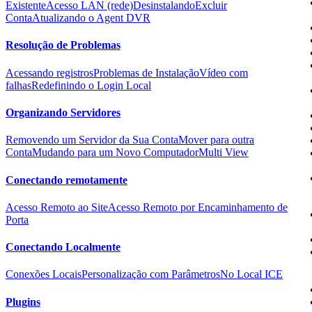
Existente
Acesso LAN (rede)
Desinstalando
Excluir
Conta
Atualizando o Agent DVR
Resolução de Problemas
Acessando registros
Problemas de Instalação
Vídeo com
falhas
Redefinindo o Login Local
Organizando Servidores
Removendo um Servidor da Sua Conta
Mover para outra
Conta
Mudando para um Novo Computador
Multi View
Conectando remotamente
Acesso Remoto ao Site
Acesso Remoto por Encaminhamento de
Porta
Conectando Localmente
Conexões Locais
Personalização com Parâmetros
No Local ICE
Plugins