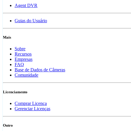
Agent DVR
Guias do Usuário
Mais
Sobre
Recursos
Empresas
FAQ
Base de Dados de Câmeras
Comunidade
Licenciamento
Comprar Licença
Gerenciar Licenças
Outro