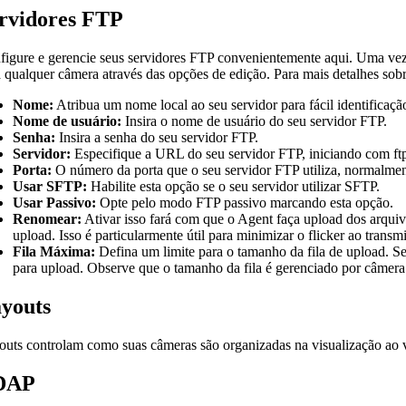
rvidores FTP
figure e gerencie seus servidores FTP convenientemente aqui. Uma vez 
a qualquer câmera através das opções de edição. Para mais detalhes so
Nome:
Atribua um nome local ao seu servidor para fácil identificaçã
Nome de usuário:
Insira o nome de usuário do seu servidor FTP.
Senha:
Insira a senha do seu servidor FTP.
Servidor:
Especifique a URL do seu servidor FTP, iniciando com ftp:/
Porta:
O número da porta que o seu servidor FTP utiliza, normalmente 
Usar SFTP:
Habilite esta opção se o seu servidor utilizar SFTP.
Usar Passivo:
Opte pelo modo FTP passivo marcando esta opção.
Renomear:
Ativar isso fará com que o Agent faça upload dos arqu
upload. Isso é particularmente útil para minimizar o flicker ao transm
Fila Máxima:
Defina um limite para o tamanho da fila de upload. Se 
para upload. Observe que o tamanho da fila é gerenciado por câmera
youts
outs controlam como suas câmeras são organizadas na visualização ao vi
DAP