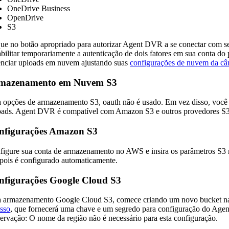
OneDrive Business
OpenDrive
S3
que no botão apropriado para autorizar Agent DVR a se conectar com s
abilitar temporariamente a autenticação de dois fatores em sua conta 
enciar uploads em nuvem ajustando suas
configurações de nuvem da c
mazenamento em Nuvem S3
a opções de armazenamento S3, oauth não é usado. Em vez disso, você p
oads. Agent DVR é compatível com Amazon S3 e outros provedores S
nfigurações Amazon S3
figure sua conta de armazenamento no AWS e insira os parâmetros S3
 pois é configurado automaticamente.
nfigurações Google Cloud S3
a armazenamento Google Cloud S3, comece criando um novo bucket na
sso
, que fornecerá uma chave e um segredo para configuração do Ag
ervação: O nome da região não é necessário para esta configuração.