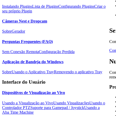
Instalando Plugins
Lista de Plugins
Configurando Plugins
Criar o
seu próprio Plugin
Câmeras Nest e Dropcam
Se
Sobre
Gerador
Perguntas Frequentes (FAQ)
Con
Con
Sem Conexão Remota
Configuração Perdida
N
Aplicação de Bandeja do Windows
Sobre
Usando o Aplicativo Tray
Removendo o aplicativo Tray
Con
rem
Interface do Usuário
Pr
Dispositivos de Visualização ao Vivo
Usando a Visualização ao Vivo
Usando Visualizações
Usando o
Controlador PTZ
Suporte para Gamepad / Joystick
Usando a
Aba Time Machine