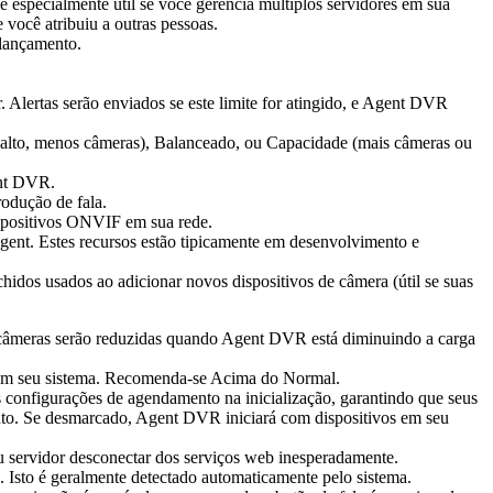
 especialmente útil se você gerencia múltiplos servidores em sua
 você atribuiu a outras pessoas.
e lançamento.
Alertas serão enviados se este limite for atingido, e Agent DVR
to, menos câmeras), Balanceado, ou Capacidade (mais câmeras ou
ent DVR.
rodução de fala.
ispositivos ONVIF em sua rede.
Agent. Estes recursos estão tipicamente em desenvolvimento e
dos usados ao adicionar novos dispositivos de câmera (útil se suas
 câmeras serão reduzidas quando Agent DVR está diminuindo a carga
em seu sistema. Recomenda-se Acima do Normal.
as configurações de agendamento na inicialização, garantindo que seus
nto. Se desmarcado, Agent DVR iniciará com dispositivos em seu
eu servidor desconectar dos serviços web inesperadamente.
. Isto é geralmente detectado automaticamente pelo sistema.