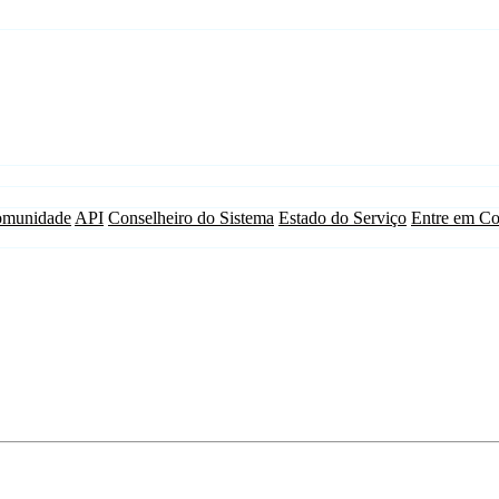
munidade
API
Conselheiro do Sistema
Estado do Serviço
Entre em Co