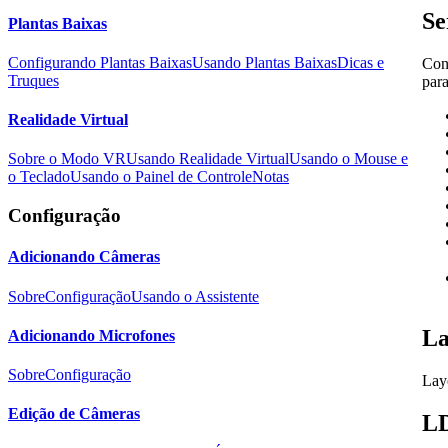
Se
Plantas Baixas
Configurando Plantas Baixas
Usando Plantas Baixas
Dicas e
Con
Truques
par
Realidade Virtual
Sobre o Modo VR
Usando Realidade Virtual
Usando o Mouse e
o Teclado
Usando o Painel de Controle
Notas
Configuração
Adicionando Câmeras
Sobre
Configuração
Usando o Assistente
La
Adicionando Microfones
Sobre
Configuração
Lay
Edição de Câmeras
L