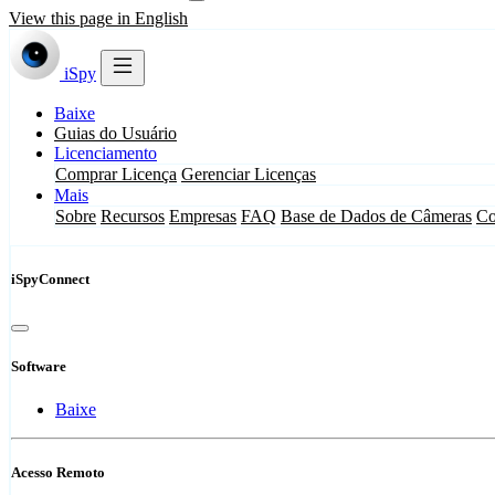
View this page in English
iSpy
Baixe
Guias do Usuário
Licenciamento
Comprar Licença
Gerenciar Licenças
Mais
Sobre
Recursos
Empresas
FAQ
Base de Dados de Câmeras
Co
iSpyConnect
Software
Baixe
Acesso Remoto