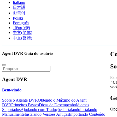
Italiano
日本語
한국어
Polski
Português
Tiếng Việt
中文(简体)
中文(繁體)
Co
Agent DVR Guia do usuário
So
Para
Agent DVR
"Co
voc
Bem-vindo
Ge
Sobre o Agente DVR
Obtendo o Máximo do Agent
DVR
Primeiros Passos
Dicas de Desempenho
Idiomas
Opç
Suportados
Ajudando com Traduções
Instalando
Instalando
Manualmente
Instalando Versões Antigas
Importando Conteúdo