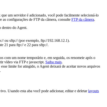
que um servidor é adicionado, você pode facilmente selecioná-lo
bre as configurações de FTP da câmera, consulte
FTP da câmera
.
o dentro do Agent.
/ ou sftp:// (por exemplo, ftp://192.168.12.1).
21 para ftp:// e 22 para sftp://.
ivos com um nome temporário e, em seguida, os renomeie após o
itir vídeo via FTP e javascript.
Saiba mais
.
esse limite for atingido, o Agent deixará de aceitar novos arquivos
.
vo. Usando esta aba você pode adicionar, editar e deletar
layouts