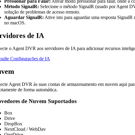
Pressionar para Falar:
Ativar modo pressionar para falar, onde a c
Método SignalR:
Selecione o método SignalR (usado por Agent DVR
solução de problemas de acesso remoto.
Aguardar SignalR:
Ative isto para aguardar uma resposta SignalR n
no macOS.
rvidores de IA
ecte o Agent DVR aos servidores de IA para adicionar recursos intelig
sulte Configurações de IA
uvem
ecte Agent DVR às suas contas de armazenamento em nuvem aqui para 
otamente de forma automática.
ovedores de Nuvem Suportados
Box
Drive
DropBox
NextCloud / WebDav
OneDrive