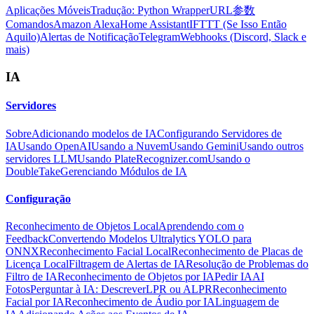
Aplicações Móveis
Tradução: Python Wrapper
URL参数
Comandos
Amazon Alexa
Home Assistant
IFTTT (Se Isso Então
Aquilo)
Alertas de Notificação
Telegram
Webhooks (Discord, Slack e
mais)
IA
Servidores
Sobre
Adicionando modelos de IA
Configurando Servidores de
IA
Usando OpenAI
Usando a Nuvem
Usando Gemini
Usando outros
servidores LLM
Usando PlateRecognizer.com
Usando o
DoubleTake
Gerenciando Módulos de IA
Configuração
Reconhecimento de Objetos Local
Aprendendo com o
Feedback
Convertendo Modelos Ultralytics YOLO para
ONNX
Reconhecimento Facial Local
Reconhecimento de Placas de
Licença Local
Filtragem de Alertas de IA
Resolução de Problemas do
Filtro de IA
Reconhecimento de Objetos por IA
Pedir IA
AI
Fotos
Perguntar à IA: Descrever
LPR ou ALPR
Reconhecimento
Facial por IA
Reconhecimento de Áudio por IA
Linguagem de