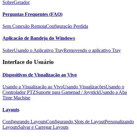
Sobre
Gerador
Perguntas Frequentes (FAQ)
Sem Conexão Remota
Configuração Perdida
Aplicação de Bandeja do Windows
Sobre
Usando o Aplicativo Tray
Removendo o aplicativo Tray
Interface do Usuário
Dispositivos de Visualização ao Vivo
Usando a Visualização ao Vivo
Usando Visualizações
Usando o
Controlador PTZ
Suporte para Gamepad / Joystick
Usando a Aba
Time Machine
Layouts
Configurando Layouts
Configurando Slots de Layout
Personalizando
Layouts
Salvar e Carregar Layouts