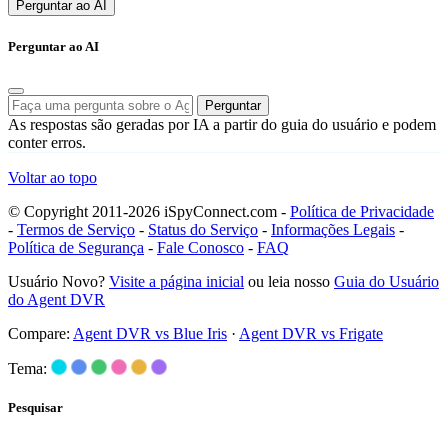
Perguntar ao AI
Perguntar ao AI
Perguntar
As respostas são geradas por IA a partir do guia do usuário e podem
conter erros.
Voltar ao topo
© Copyright 2011-2026 iSpyConnect.com -
Política de Privacidade
-
Termos de Serviço
-
Status do Serviço
-
Informações Legais
-
Política de Segurança
-
Fale Conosco
-
FAQ
Usuário Novo?
Visite a página inicial
ou leia nosso
Guia do Usuário
do Agent DVR
Compare:
Agent DVR vs Blue Iris
·
Agent DVR vs Frigate
Tema:
Pesquisar