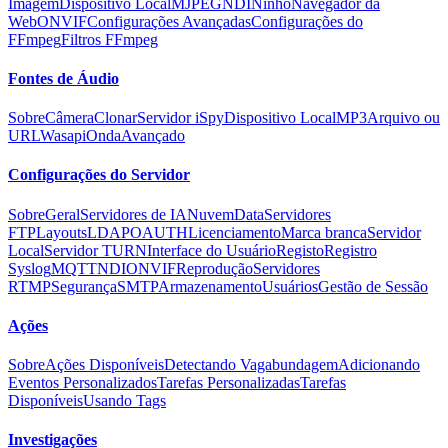
Imagem
Dispositivo Local
MJPEG
NDI
Ninho
Navegador da
Web
ONVIF
Configurações Avançadas
Configurações do
FFmpeg
Filtros FFmpeg
Fontes de Áudio
Sobre
Câmera
Clonar
Servidor iSpy
Dispositivo Local
MP3
Arquivo ou
URL
Wasapi
Onda
Avançado
Configurações do Servidor
Sobre
Geral
Servidores de IA
Nuvem
Data
Servidores
FTP
Layouts
LDAP
OAUTH
Licenciamento
Marca branca
Servidor
Local
Servidor TURN
Interface do Usuário
Registo
Registro
Syslog
MQTT
NDI
ONVIF
Reprodução
Servidores
RTMP
Segurança
SMTP
Armazenamento
Usuários
Gestão de Sessão
Ações
Sobre
Ações Disponíveis
Detectando Vagabundagem
Adicionando
Eventos Personalizados
Tarefas Personalizadas
Tarefas
Disponíveis
Usando Tags
Investigações