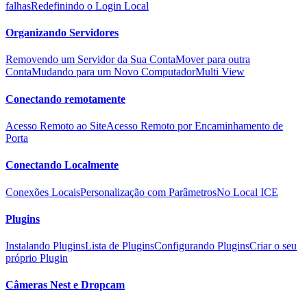
falhas
Redefinindo o Login Local
Organizando Servidores
Removendo um Servidor da Sua Conta
Mover para outra
Conta
Mudando para um Novo Computador
Multi View
Conectando remotamente
Acesso Remoto ao Site
Acesso Remoto por Encaminhamento de
Porta
Conectando Localmente
Conexões Locais
Personalização com Parâmetros
No Local ICE
Plugins
Instalando Plugins
Lista de Plugins
Configurando Plugins
Criar o seu
próprio Plugin
Câmeras Nest e Dropcam