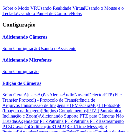
Sobre o Modo VR
Usando Realidade Virtual
Usando o Mouse e o
Teclado
Usando o Painel de Controle
Notas
Configuração
Adicionando Câmeras
Sobre
Configuração
Usando o Assistente
Adicionando Microfones
Sobre
Configuração
Edição de Câmeras
Sobre
Geral
Ajustes
Ações
Alertas
Áudio
Nuvem
Detector
FTP (File
Transfer Protocol) - Protocolo de Transferência de
Arquivos
Transmissão de Imagens FTP
Máscara
MQTT
Fotos
PiP
(Imagem na Imagem)
Plugins (Complementos)
PTZ (Panorâmica,
Inclinação e Zoom)
Adicionando Suporte PTZ para Câmeras Não
Listadas
Agendador PTZ
Patrulha PTZ
Patrulha PTZ
Rastreamento
PTZ
Gravação
Codificação
RTMP (Real-Time Messaging
Protocol)
Agendar
Armazenamento
Falar
Timelapse
Carimbo de data e