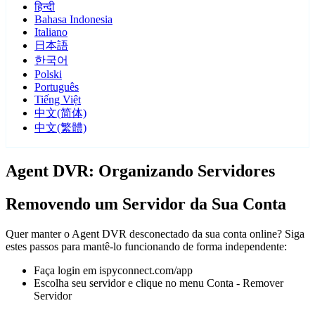
हिन्दी
Bahasa Indonesia
Italiano
日本語
한국어
Polski
Português
Tiếng Việt
中文(简体)
中文(繁體)
Agent DVR: Organizando Servidores
Removendo um Servidor da Sua Conta
Quer manter o Agent DVR desconectado da sua conta online? Siga
estes passos para mantê-lo funcionando de forma independente:
Faça login em ispyconnect.com/app
Escolha seu servidor e clique no menu Conta - Remover
Servidor