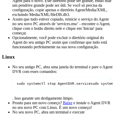
Agent para o novo. Este diretório pode ser grande, então usar
um pendrive grande pode ser útil. Se você só precisa da
configuração, copie apenas o diretório Agent/Media/XML,
excluindo Media/XML/fileDB.db3.
Assim que tudo estiver copiado, reinicie o serviço do Agent
no seu novo PC através de 'services.msc' - encontre o Agent,
clique com o botão direito nele e clique em 'Iniciar' para
começar.
Opcionalmente, você pode excluir o diretório original do
Agent do seu antigo PC assim que confirmar que tudo está
funcionando perfeitamente na sua nova configuração.
Linux
No seu antigo PC, abra uma janela do terminal e pare o Agent
DVR com esses comandos:
sudo systemctl stop AgentDVR.servicesudo system
. Isso garante um desligamento limpo.
Pronto para um novo começo?
Baixe
e instale o Agent DVR
no seu novo PC com Linux. É um novo começo!
No seu novo PC, abra um terminal e execute