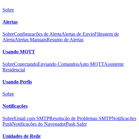
Sobre
Alertas
Sobre
Configurações de Alerta
Alertas de Envio
Filtragem de
Alerta
Alertas Manuais
Resumo de Alertas
Usando MQTT
Sobre
Conectando
Enviando Comandos
Auto MQTT
Assistente
Residencial
Usando Perfis
Sobre
Notificações
Sobre
Email com SMTP
Resolução de Problemas SMTP
Notificações
Push
Notificações do Navegador
Push Safer
Unidades de Rede