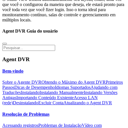
que você o configurou da maneira que deseja, ele estará pronto para
você toda vez que você fizer login. Isso o torna ideal para
monitoramento contínuo, salas de controle e gerenciamento em
múltiplos locais.
Agent DVR Guia do usuário
Agent DVR
Bem-vindo
Sobre o Agente DVR
Obtendo o Máximo do Agent DVR
Primeiros
Passos
Dicas de Desempenho
Idiomas Suportados
Ajudando com
Traduções
Instalando
Instalando Manualmente
Instalando Versões
Antigas
Importando Conteúdo Existente
Acesso LAN
(rede)
Desinstalando
Excluir Conta
Atualizando o Agent DVR
Resolução de Problemas
Acessando registros
Problemas de Instalação
Vídeo com