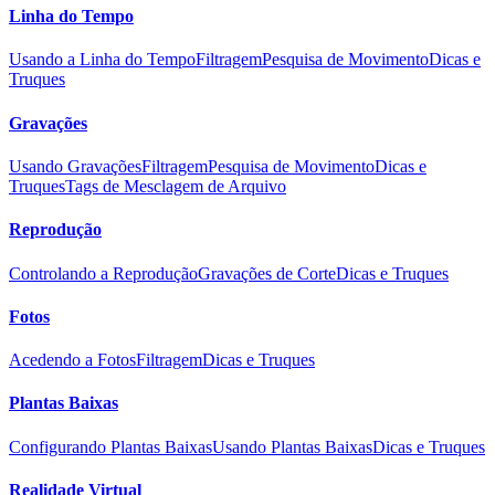
Linha do Tempo
Usando a Linha do Tempo
Filtragem
Pesquisa de Movimento
Dicas e
Truques
Gravações
Usando Gravações
Filtragem
Pesquisa de Movimento
Dicas e
Truques
Tags de Mesclagem de Arquivo
Reprodução
Controlando a Reprodução
Gravações de Corte
Dicas e Truques
Fotos
Acedendo a Fotos
Filtragem
Dicas e Truques
Plantas Baixas
Configurando Plantas Baixas
Usando Plantas Baixas
Dicas e Truques
Realidade Virtual