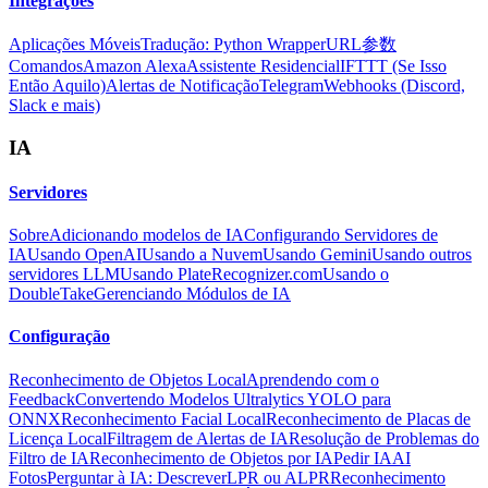
Integrações
Aplicações Móveis
Tradução: Python Wrapper
URL参数
Comandos
Amazon Alexa
Assistente Residencial
IFTTT (Se Isso
Então Aquilo)
Alertas de Notificação
Telegram
Webhooks (Discord,
Slack e mais)
IA
Servidores
Sobre
Adicionando modelos de IA
Configurando Servidores de
IA
Usando OpenAI
Usando a Nuvem
Usando Gemini
Usando outros
servidores LLM
Usando PlateRecognizer.com
Usando o
DoubleTake
Gerenciando Módulos de IA
Configuração
Reconhecimento de Objetos Local
Aprendendo com o
Feedback
Convertendo Modelos Ultralytics YOLO para
ONNX
Reconhecimento Facial Local
Reconhecimento de Placas de
Licença Local
Filtragem de Alertas de IA
Resolução de Problemas do
Filtro de IA
Reconhecimento de Objetos por IA
Pedir IA
AI
Fotos
Perguntar à IA: Descrever
LPR ou ALPR
Reconhecimento