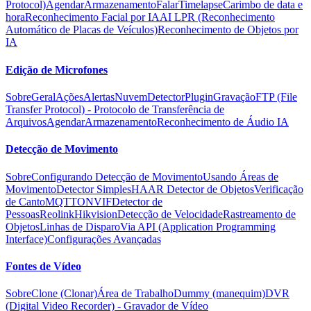
Protocol)
Agendar
Armazenamento
Falar
Timelapse
Carimbo de data e
hora
Reconhecimento Facial por IA
AI LPR (Reconhecimento
Automático de Placas de Veículos)
Reconhecimento de Objetos por
IA
Edição de Microfones
Sobre
Geral
Ações
Alertas
Nuvem
Detector
Plugin
Gravação
FTP (File
Transfer Protocol) - Protocolo de Transferência de
Arquivos
Agendar
Armazenamento
Reconhecimento de Áudio IA
Detecção de Movimento
Sobre
Configurando Detecção de Movimento
Usando Áreas de
Movimento
Detector Simples
HAAR Detector de Objetos
Verificação
de Canto
MQTT
ONVIF
Detector de
Pessoas
Reolink
Hikvision
Detecção de Velocidade
Rastreamento de
Objetos
Linhas de Disparo
Via API (Application Programming
Interface)
Configurações Avançadas
Fontes de Vídeo
Sobre
Clone (Clonar)
Área de Trabalho
Dummy (manequim)
DVR
(Digital Video Recorder) - Gravador de Vídeo