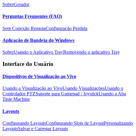
Sobre
Gerador
Perguntas Frequentes (FAQ)
Sem Conexão Remota
Configuração Perdida
Aplicação de Bandeja do Windows
Sobre
Usando o Aplicativo Tray
Removendo o aplicativo Tray
Interface do Usuário
Dispositivos de Visualização ao Vivo
Usando a Visualização ao Vivo
Usando Visualizações
Usando o
Controlador PTZ
Suporte para Gamepad / Joystick
Usando a Aba
Time Machine
Layouts
Configurando Layouts
Configurando Slots de Layout
Personalizando
Layouts
Salvar e Carregar Layouts