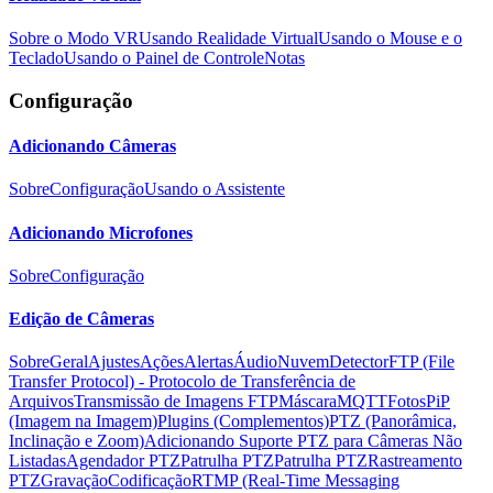
Sobre o Modo VR
Usando Realidade Virtual
Usando o Mouse e o
Teclado
Usando o Painel de Controle
Notas
Configuração
Adicionando Câmeras
Sobre
Configuração
Usando o Assistente
Adicionando Microfones
Sobre
Configuração
Edição de Câmeras
Sobre
Geral
Ajustes
Ações
Alertas
Áudio
Nuvem
Detector
FTP (File
Transfer Protocol) - Protocolo de Transferência de
Arquivos
Transmissão de Imagens FTP
Máscara
MQTT
Fotos
PiP
(Imagem na Imagem)
Plugins (Complementos)
PTZ (Panorâmica,
Inclinação e Zoom)
Adicionando Suporte PTZ para Câmeras Não
Listadas
Agendador PTZ
Patrulha PTZ
Patrulha PTZ
Rastreamento
PTZ
Gravação
Codificação
RTMP (Real-Time Messaging