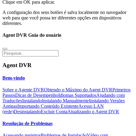
Clique em OK para aplicar.
A configuração dos seus botões é salva localmente no navegador
web para que você possa ter diferentes opções em dispositivos
diferentes.
Agent DVR Guia do usuário
Agent DVR
Bem-vindo
Sobre o Agente DVR
Obtendo o Máximo do Agent DVR
Primeiros
Passos
Dicas de Desempenho
Idiomas Suportados
Ajudando com
Traduções
Instalando
Instalando Manualmente
Instalando Versões
Antigas
Importando Conteúdo Existente
Acesso LAN
(rede)
Desinstalando
Excluir Conta
Atualizando o Agent DVR
Resolução de Problemas
Acessando registros
Problemas de Instalação
Vídeo com