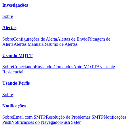
Investigações
Sobre
Alertas
Sobre
Configurações de Alerta
Alertas de Envio
Filtragem de
Alerta
Alertas Manuais
Resumo de Alertas
Usando MQTT
Sobre
Conectando
Enviando Comandos
Auto MQTT
Assistente
Residencial
Usando Perfis
Sobre
Notificações
Sobre
Email com SMTP
Resolução de Problemas SMTP
Notificações
Push
Notificações do Navegador
Push Safer