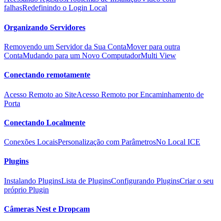
falhas
Redefinindo o Login Local
Organizando Servidores
Removendo um Servidor da Sua Conta
Mover para outra
Conta
Mudando para um Novo Computador
Multi View
Conectando remotamente
Acesso Remoto ao Site
Acesso Remoto por Encaminhamento de
Porta
Conectando Localmente
Conexões Locais
Personalização com Parâmetros
No Local ICE
Plugins
Instalando Plugins
Lista de Plugins
Configurando Plugins
Criar o seu
próprio Plugin
Câmeras Nest e Dropcam