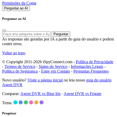
Permissões da Conta
Perguntar ao AI
Perguntar ao AI
Perguntar
As respostas são geradas por IA a partir do guia do usuário e podem
conter erros.
Voltar ao topo
© Copyright 2011-2026 iSpyConnect.com -
Política de Privacidade
-
Termos de Serviço
-
Status do Serviço
-
Informações Legais
-
Política de Segurança
-
Entre em Contato
-
Perguntas Frequentes
Novo usuário?
Visite a página inicial
ou leia nosso
guia do usuário
Agent DVR
Comparar:
Agent DVR vs Blue Iris
·
Agent DVR vs Frigate
Tema:
Pesquisar