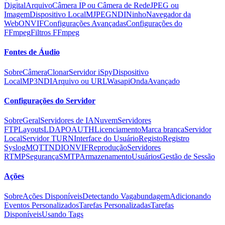
Digital
Arquivo
Câmera IP ou Câmera de Rede
JPEG ou
Imagem
Dispositivo Local
MJPEG
NDI
Ninho
Navegador da
Web
ONVIF
Configurações Avançadas
Configurações do
FFmpeg
Filtros FFmpeg
Fontes de Áudio
Sobre
Câmera
Clonar
Servidor iSpy
Dispositivo
Local
MP3
NDI
Arquivo ou URL
Wasapi
Onda
Avançado
Configurações do Servidor
Sobre
Geral
Servidores de IA
Nuvem
Servidores
FTP
Layouts
LDAP
OAUTH
Licenciamento
Marca branca
Servidor
Local
Servidor TURN
Interface do Usuário
Registo
Registro
Syslog
MQTT
NDI
ONVIF
Reprodução
Servidores
RTMP
Segurança
SMTP
Armazenamento
Usuários
Gestão de Sessão
Ações
Sobre
Ações Disponíveis
Detectando Vagabundagem
Adicionando
Eventos Personalizados
Tarefas Personalizadas
Tarefas
Disponíveis
Usando Tags