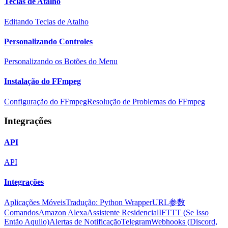
Teclas de Atalho
Editando Teclas de Atalho
Personalizando Controles
Personalizando os Botões do Menu
Instalação do FFmpeg
Configuração do FFmpeg
Resolução de Problemas do FFmpeg
Integrações
API
API
Integrações
Aplicações Móveis
Tradução: Python Wrapper
URL参数
Comandos
Amazon Alexa
Assistente Residencial
IFTTT (Se Isso
Então Aquilo)
Alertas de Notificação
Telegram
Webhooks (Discord,