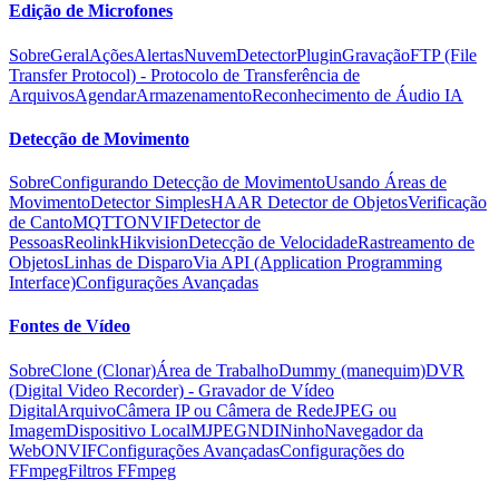
Edição de Microfones
Sobre
Geral
Ações
Alertas
Nuvem
Detector
Plugin
Gravação
FTP (File
Transfer Protocol) - Protocolo de Transferência de
Arquivos
Agendar
Armazenamento
Reconhecimento de Áudio IA
Detecção de Movimento
Sobre
Configurando Detecção de Movimento
Usando Áreas de
Movimento
Detector Simples
HAAR Detector de Objetos
Verificação
de Canto
MQTT
ONVIF
Detector de
Pessoas
Reolink
Hikvision
Detecção de Velocidade
Rastreamento de
Objetos
Linhas de Disparo
Via API (Application Programming
Interface)
Configurações Avançadas
Fontes de Vídeo
Sobre
Clone (Clonar)
Área de Trabalho
Dummy (manequim)
DVR
(Digital Video Recorder) - Gravador de Vídeo
Digital
Arquivo
Câmera IP ou Câmera de Rede
JPEG ou
Imagem
Dispositivo Local
MJPEG
NDI
Ninho
Navegador da
Web
ONVIF
Configurações Avançadas
Configurações do
FFmpeg
Filtros FFmpeg