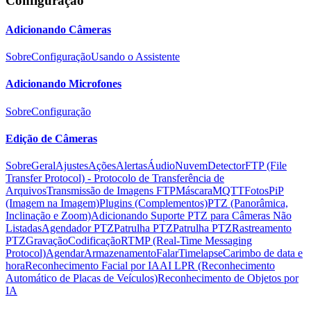
Configuração
Adicionando Câmeras
Sobre
Configuração
Usando o Assistente
Adicionando Microfones
Sobre
Configuração
Edição de Câmeras
Sobre
Geral
Ajustes
Ações
Alertas
Áudio
Nuvem
Detector
FTP (File
Transfer Protocol) - Protocolo de Transferência de
Arquivos
Transmissão de Imagens FTP
Máscara
MQTT
Fotos
PiP
(Imagem na Imagem)
Plugins (Complementos)
PTZ (Panorâmica,
Inclinação e Zoom)
Adicionando Suporte PTZ para Câmeras Não
Listadas
Agendador PTZ
Patrulha PTZ
Patrulha PTZ
Rastreamento
PTZ
Gravação
Codificação
RTMP (Real-Time Messaging
Protocol)
Agendar
Armazenamento
Falar
Timelapse
Carimbo de data e
hora
Reconhecimento Facial por IA
AI LPR (Reconhecimento
Automático de Placas de Veículos)
Reconhecimento de Objetos por
IA