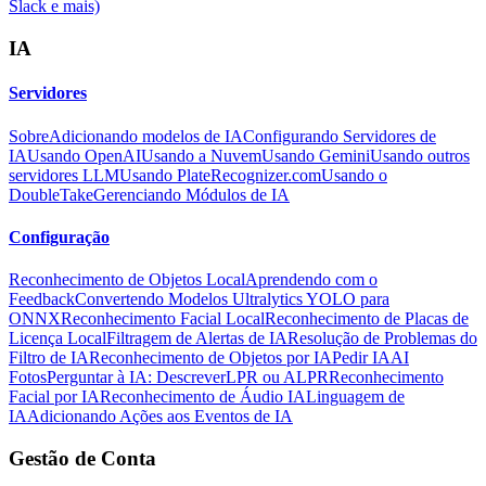
Slack e mais)
IA
Servidores
Sobre
Adicionando modelos de IA
Configurando Servidores de
IA
Usando OpenAI
Usando a Nuvem
Usando Gemini
Usando outros
servidores LLM
Usando PlateRecognizer.com
Usando o
DoubleTake
Gerenciando Módulos de IA
Configuração
Reconhecimento de Objetos Local
Aprendendo com o
Feedback
Convertendo Modelos Ultralytics YOLO para
ONNX
Reconhecimento Facial Local
Reconhecimento de Placas de
Licença Local
Filtragem de Alertas de IA
Resolução de Problemas do
Filtro de IA
Reconhecimento de Objetos por IA
Pedir IA
AI
Fotos
Perguntar à IA: Descrever
LPR ou ALPR
Reconhecimento
Facial por IA
Reconhecimento de Áudio IA
Linguagem de
IA
Adicionando Ações aos Eventos de IA
Gestão de Conta