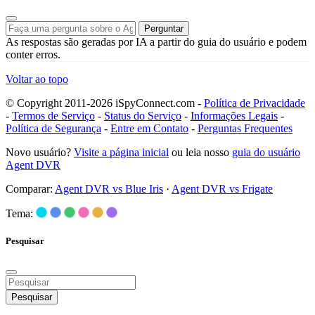
Perguntar
As respostas são geradas por IA a partir do guia do usuário e podem
conter erros.
Voltar ao topo
© Copyright 2011-2026 iSpyConnect.com -
Política de Privacidade
-
Termos de Serviço
-
Status do Serviço
-
Informações Legais
-
Política de Segurança
-
Entre em Contato
-
Perguntas Frequentes
Novo usuário?
Visite a página inicial
ou leia nosso
guia do usuário
Agent DVR
Comparar:
Agent DVR vs Blue Iris
·
Agent DVR vs Frigate
Tema:
Pesquisar
Pesquisar