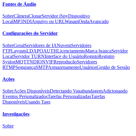
Fontes de Áudio
Sobre
Câmera
Clonar
Servidor iSpy
Dispositivo
Local
MP3
NDI
Arquivo ou URL
Wasapi
Onda
Avançado
Configurações do Servidor
Sobre
Geral
Servidores de IA
Nuvem
Servidores
FTP
Layouts
LDAP
OAUTH
Licenciamento
Marca branca
Servidor
Local
Servidor TURN
Interface do Usuário
Registo
Registro
Syslog
MQTT
NDI
ONVIF
Reprodução
Servidores
RTMP
Segurança
SMTP
Armazenamento
Usuários
Gestão de Sessão
Ações
Sobre
Ações Disponíveis
Detectando Vagabundagem
Adicionando
Eventos Personalizados
Tarefas Personalizadas
Tarefas
Disponíveis
Usando Tags
Investigações
Sobre