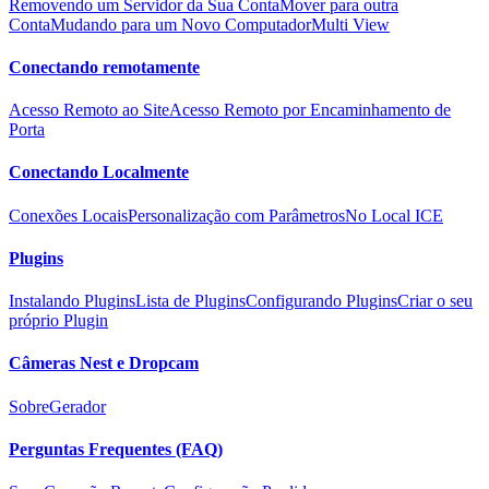
Removendo um Servidor da Sua Conta
Mover para outra
Conta
Mudando para um Novo Computador
Multi View
Conectando remotamente
Acesso Remoto ao Site
Acesso Remoto por Encaminhamento de
Porta
Conectando Localmente
Conexões Locais
Personalização com Parâmetros
No Local ICE
Plugins
Instalando Plugins
Lista de Plugins
Configurando Plugins
Criar o seu
próprio Plugin
Câmeras Nest e Dropcam
Sobre
Gerador
Perguntas Frequentes (FAQ)