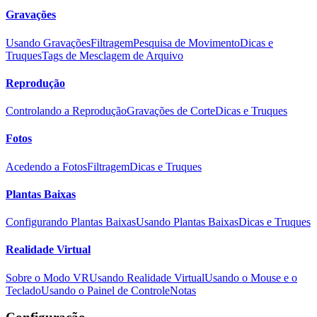
Gravações
Usando Gravações
Filtragem
Pesquisa de Movimento
Dicas e
Truques
Tags de Mesclagem de Arquivo
Reprodução
Controlando a Reprodução
Gravações de Corte
Dicas e Truques
Fotos
Acedendo a Fotos
Filtragem
Dicas e Truques
Plantas Baixas
Configurando Plantas Baixas
Usando Plantas Baixas
Dicas e Truques
Realidade Virtual
Sobre o Modo VR
Usando Realidade Virtual
Usando o Mouse e o
Teclado
Usando o Painel de Controle
Notas