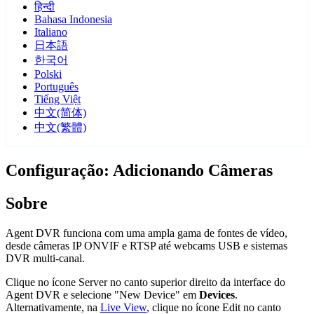
हिन्दी
Bahasa Indonesia
Italiano
日本語
한국어
Polski
Português
Tiếng Việt
中文(简体)
中文(繁體)
Configuração: Adicionando Câmeras
Sobre
Agent DVR funciona com uma ampla gama de fontes de vídeo,
desde câmeras IP ONVIF e RTSP até webcams USB e sistemas
DVR multi-canal.
Clique no ícone Server
no canto superior direito da interface do
Agent DVR e selecione "New Device" em
Devices
.
Alternativamente, na
Live View
, clique no ícone Edit
no canto