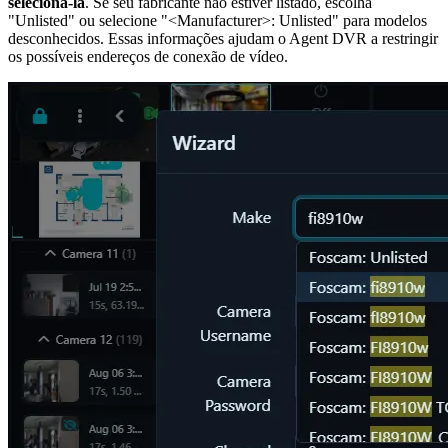
selecioná-la
. Se seu fabricante não estiver listado, escolha
"Unlisted" ou selecione "<Manufacturer>: Unlisted" para modelos
desconhecidos. Essas informações ajudam o Agent DVR a restringir
os possíveis endereços de conexão de vídeo.