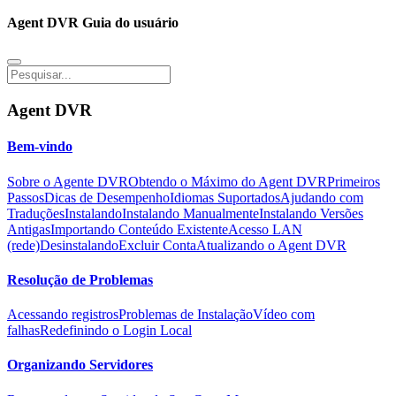
Agent DVR Guia do usuário
Agent DVR
Bem-vindo
Sobre o Agente DVR
Obtendo o Máximo do Agent DVR
Primeiros
Passos
Dicas de Desempenho
Idiomas Suportados
Ajudando com
Traduções
Instalando
Instalando Manualmente
Instalando Versões
Antigas
Importando Conteúdo Existente
Acesso LAN
(rede)
Desinstalando
Excluir Conta
Atualizando o Agent DVR
Resolução de Problemas
Acessando registros
Problemas de Instalação
Vídeo com
falhas
Redefinindo o Login Local
Organizando Servidores