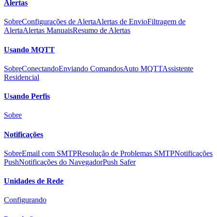
Alertas
Sobre
Configurações de Alerta
Alertas de Envio
Filtragem de
Alerta
Alertas Manuais
Resumo de Alertas
Usando MQTT
Sobre
Conectando
Enviando Comandos
Auto MQTT
Assistente
Residencial
Usando Perfis
Sobre
Notificações
Sobre
Email com SMTP
Resolução de Problemas SMTP
Notificações
Push
Notificações do Navegador
Push Safer
Unidades de Rede
Configurando