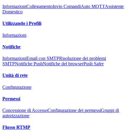
Informazioni
Collegamento
Invio Comandi
Auto MQTT
Assistente
Domestico
Utilizzando i Profili
Informazioni
Notifiche
Informazioni
Email con SMTP
Risoluzione dei problemi
SMTP
Notifiche Push
Notifiche del browser
Push Safer
Unità di rete
Configurazione
Permessi
Concessione di Accesso
Configurazione dei permessi
Gruppi di
autorizzazione
Flusso RTMP