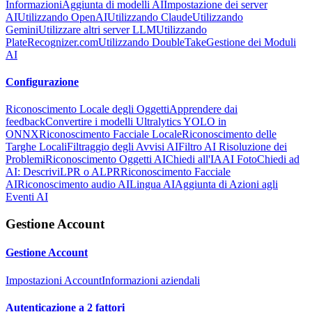
Informazioni
Aggiunta di modelli AI
Impostazione dei server
AI
Utilizzando OpenAI
Utilizzando Claude
Utilizzando
Gemini
Utilizzare altri server LLM
Utilizzando
PlateRecognizer.com
Utilizzando DoubleTake
Gestione dei Moduli
AI
Configurazione
Riconoscimento Locale degli Oggetti
Apprendere dai
feedback
Convertire i modelli Ultralytics YOLO in
ONNX
Riconoscimento Facciale Locale
Riconoscimento delle
Targhe Locali
Filtraggio degli Avvisi AI
Filtro AI Risoluzione dei
Problemi
Riconoscimento Oggetti AI
Chiedi all'IA
AI Foto
Chiedi ad
AI: Descrivi
LPR o ALPR
Riconoscimento Facciale
AI
Riconoscimento audio AI
Lingua AI
Aggiunta di Azioni agli
Eventi AI
Gestione Account
Gestione Account
Impostazioni Account
Informazioni aziendali
Autenticazione a 2 fattori