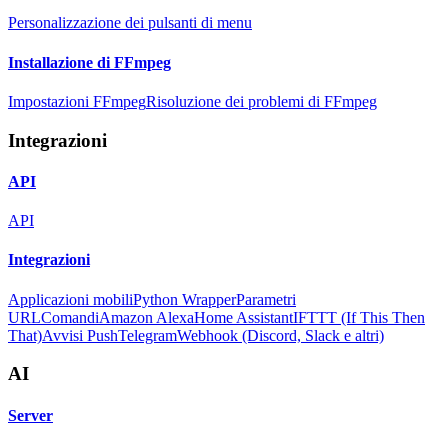
Personalizzazione dei pulsanti di menu
Installazione di FFmpeg
Impostazioni FFmpeg
Risoluzione dei problemi di FFmpeg
Integrazioni
API
API
Integrazioni
Applicazioni mobili
Python Wrapper
Parametri
URL
Comandi
Amazon Alexa
Home Assistant
IFTTT (If This Then
That)
Avvisi Push
Telegram
Webhook (Discord, Slack e altri)
AI
Server