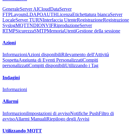
Generale
Server AI
Cloud
Data
Server
FTP
Layouts
LDAP
OAUTH
Licenza
Etichettatura bianca
Server
Locale
Server TURN
Interfaccia Utente
Registrazione
Registrazione
Syslog
MQTT
NDI
ONVIF
Riproduzione
Server
RTMP
Sicurezza
SMTP
Memoria
Utenti
Gestione della sessione
Azioni
Informazioni
Azioni disponibili
Rilevamento dell'Attività
Sospetta
Aggiunta di Eventi Personalizzati
Compiti
personalizzati
Compiti disponibili
Utilizzando i Tag
Indagini
Informazioni
Allarmi
Informazioni
Impostazioni di avviso
Notifiche Push
Filtro di
avviso
Allarmi Manuali
Riepilogo degli Avvisi
Utilizzando MQTT