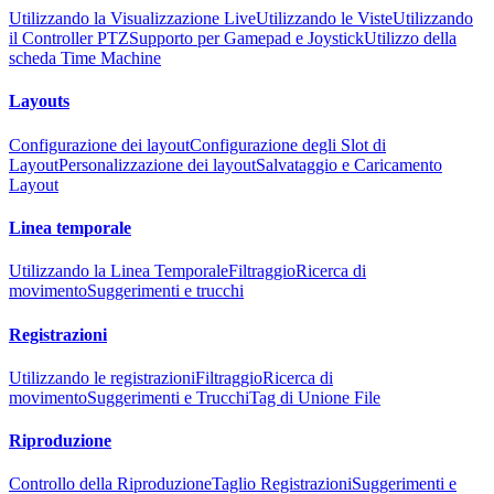
Utilizzando la Visualizzazione Live
Utilizzando le Viste
Utilizzando
il Controller PTZ
Supporto per Gamepad e Joystick
Utilizzo della
scheda Time Machine
Layouts
Configurazione dei layout
Configurazione degli Slot di
Layout
Personalizzazione dei layout
Salvataggio e Caricamento
Layout
Linea temporale
Utilizzando la Linea Temporale
Filtraggio
Ricerca di
movimento
Suggerimenti e trucchi
Registrazioni
Utilizzando le registrazioni
Filtraggio
Ricerca di
movimento
Suggerimenti e Trucchi
Tag di Unione File
Riproduzione
Controllo della Riproduzione
Taglio Registrazioni
Suggerimenti e