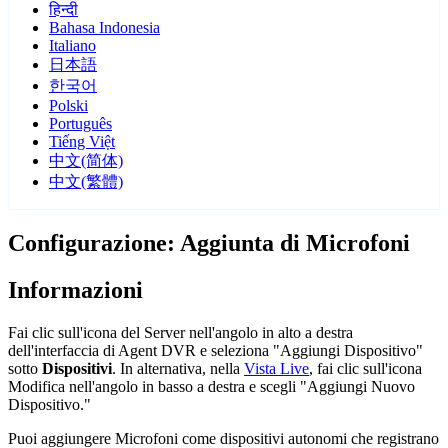
हिन्दी
Bahasa Indonesia
Italiano
日本語
한국어
Polski
Português
Tiếng Việt
中文(简体)
中文(繁體)
Configurazione: Aggiunta di Microfoni
Informazioni
Fai clic sull'icona del Server
nell'angolo in alto a destra
dell'interfaccia di Agent DVR e seleziona "Aggiungi Dispositivo"
sotto
Dispositivi
. In alternativa, nella
Vista Live
, fai clic sull'icona
Modifica
nell'angolo in basso a destra e scegli "Aggiungi Nuovo
Dispositivo."
Puoi aggiungere Microfoni come dispositivi autonomi che registrano