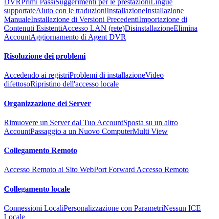
DVR
Primi Passi
Suggerimenti per le prestazioni
Lingue
supportate
Aiuto con le traduzioni
Installazione
Installazione
Manuale
Installazione di Versioni Precedenti
Importazione di
Contenuti Esistenti
Accesso LAN (rete)
Disinstallazione
Elimina
Account
Aggiornamento di Agent DVR
Risoluzione dei problemi
Accedendo ai registri
Problemi di installazione
Video
difettoso
Ripristino dell'accesso locale
Organizzazione dei Server
Rimuovere un Server dal Tuo Account
Sposta su un altro
Account
Passaggio a un Nuovo Computer
Multi View
Collegamento Remoto
Accesso Remoto al Sito Web
Port Forward Accesso Remoto
Collegamento locale
Connessioni Locali
Personalizzazione con Parametri
Nessun ICE
Locale