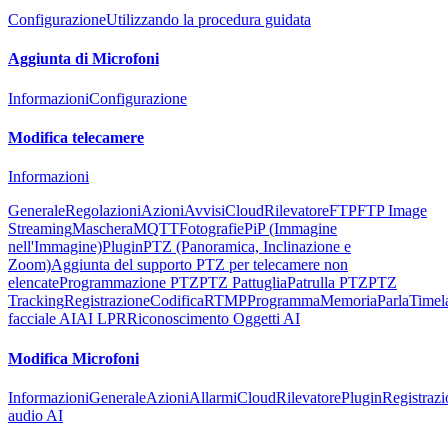
Configurazione
Utilizzando la procedura guidata
Aggiunta di Microfoni
Informazioni
Configurazione
Modifica telecamere
Informazioni
Generale
Regolazioni
Azioni
Avvisi
Cloud
Rilevatore
FTP
FTP Image
Streaming
Maschera
MQTT
Fotografie
PiP (Immagine
nell'Immagine)
Plugin
PTZ (Panoramica, Inclinazione e
Zoom)
Aggiunta del supporto PTZ per telecamere non
elencate
Programmazione PTZ
PTZ Pattuglia
Patrulla PTZ
PTZ
Tracking
Registrazione
Codifica
RTMP
Programma
Memoria
Parla
Timel
facciale AI
AI LPR
Riconoscimento Oggetti AI
Modifica Microfoni
Informazioni
Generale
Azioni
Allarmi
Cloud
Rilevatore
Plugin
Registraz
audio AI