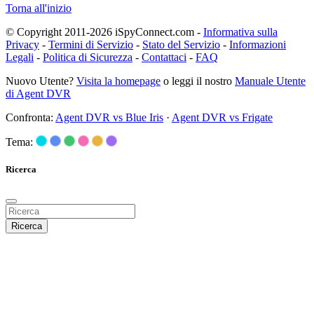
Torna all'inizio
© Copyright 2011-2026 iSpyConnect.com -
Informativa sulla
Privacy
-
Termini di Servizio
-
Stato del Servizio
-
Informazioni
Legali
-
Politica di Sicurezza
-
Contattaci
-
FAQ
Nuovo Utente?
Visita la homepage
o leggi il nostro
Manuale Utente
di Agent DVR
Confronta:
Agent DVR vs Blue Iris
·
Agent DVR vs Frigate
Tema:
Ricerca
Ricerca