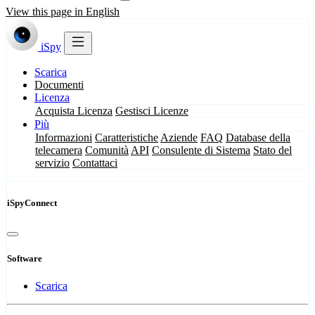
View this page in English
iSpy
Scarica
Documenti
Licenza
Acquista Licenza
Gestisci Licenze
Più
Informazioni
Caratteristiche
Aziende
FAQ
Database della
telecamera
Comunità
API
Consulente di Sistema
Stato del
servizio
Contattaci
iSpyConnect
Software
Scarica