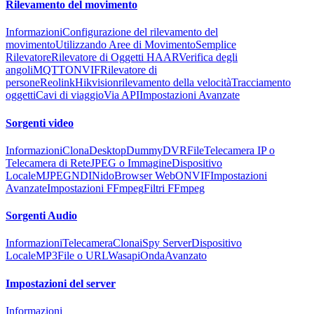
Rilevamento del movimento
Informazioni
Configurazione del rilevamento del
movimento
Utilizzando Aree di Movimento
Semplice
Rilevatore
Rilevatore di Oggetti HAAR
Verifica degli
angoli
MQTT
ONVIF
Rilevatore di
persone
Reolink
Hikvision
rilevamento della velocità
Tracciamento
oggetti
Cavi di viaggio
Via API
Impostazioni Avanzate
Sorgenti video
Informazioni
Clona
Desktop
Dummy
DVR
File
Telecamera IP o
Telecamera di Rete
JPEG o Immagine
Dispositivo
Locale
MJPEG
NDI
Nido
Browser Web
ONVIF
Impostazioni
Avanzate
Impostazioni FFmpeg
Filtri FFmpeg
Sorgenti Audio
Informazioni
Telecamera
Clona
iSpy Server
Dispositivo
Locale
MP3
File o URL
Wasapi
Onda
Avanzato
Impostazioni del server
Informazioni