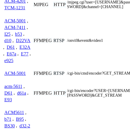
ACM-4201
,
/mjpeg.cgi?user=[USERNAME]&pas
MJPEG
HTTP
SWORD]&channel=[CHANNEL]
TCM-1231
ACM-5001
,
ACM-7411
,
I25
,
b53
,
FFMPEG
RTSP
d10
,
D22VA
/onvif&event&video1
,
D61
,
E32A
,
E67a
,
E77
,
e925
FFMPEG
RTSP
ACM-5001
/cgi-bin/cmd/encoder?GET_STREA
acm-5611
,
/cgi-bin/encoder?USER=[USERN
FFMPEG
HTTP
D61
,
d61a
,
[PASSWORD]&GET_STREAM
E93
ACM5611
,
b71
,
B95
,
BS30
,
d32-2