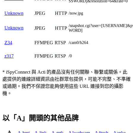
SSWORD]&resolution=64&rate=0
JPEG
HTTP
Unknown
/now.jpg
/snapshot.cgi?user=[USERNAME]&
Unknown
JPEG
HTTP
WORD]
FFMPEG
RTSP
Z34
/cam0/h264
FFMPEG
RTSP
z317
/0
* iSpyConnect 與 Acti 的產品沒有任何關聯、聯繫或關係。此
處提供的連線詳細資訊由社群眾包提供，可能不完整、不準確
或過期。我們不保證您能夠使用這些 URL 連接到您的攝影
機。
以「A」開頭的其他品牌
A
A-bmi
,
A-link
,
A-mtk
,
A1webcam
,
A4tech
,
Aanke
,