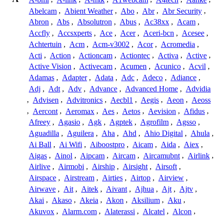
Abelcam
,
Abient Weather
,
Abo
,
Abr
,
Abr Security
,
Abron
,
Abs
,
Absolutron
,
Abus
,
Ac38xx
,
Acam
,
Accfly
,
Accsxperts
,
Ace
,
Acer
,
Aceri-bcn
,
Acesee
,
Achtertuin
,
Acm
,
Acm-v3002
,
Acor
,
Acromedia
,
Acti
,
Action
,
Actioncam
,
Actiontec
,
Activa
,
Active
,
Active Vision
,
Activecam
,
Acumen
,
Acunico
,
Acvil
,
Adamas
,
Adapter
,
Adata
,
Adc
,
Adeco
,
Adiance
,
Adj
,
Adt
,
Adv
,
Advance
,
Advanced Home
,
Advidia
,
Advisen
,
Advitronics
,
Aecbl1
,
Aegis
,
Aeon
,
Aeoss
,
Aercont
,
Aeromax
,
Aes
,
Aetos
,
Aevision
,
Afidus
,
Afreey
,
Agasio
,
Agk
,
Agptek
,
Agrofilm
,
Agsso
,
Aguadilla
,
Aguilera
,
Aha
,
Ahd
,
Ahio Digital
,
Ahula
,
Ai Ball
,
Ai Wifi
,
Aiboostpro
,
Aicam
,
Aida
,
Aiex
,
Aigas
,
Ainol
,
Aipcam
,
Aircam
,
Aircamubnt
,
Airlink
,
Airlive
,
Airmobi
,
Airship
,
Airsight
,
Airsoft
,
Airspace
,
Airstream
,
Airties
,
Airtop
,
Airview
,
Airwave
,
Ait
,
Aitek
,
Aivant
,
Ajhua
,
Ajt
,
Ajtv
,
Akai
,
Akaso
,
Akeia
,
Akon
,
Aksilium
,
Aku
,
Akuvox
,
Alarm.com
,
Alaterassi
,
Alcatel
,
Alcon
,