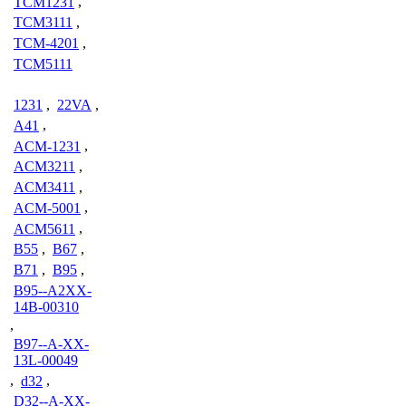
TCM1231
,
TCM3111
,
TCM-4201
,
TCM5111
1231
,
22VA
,
A41
,
ACM-1231
,
ACM3211
,
ACM3411
,
ACM-5001
,
ACM5611
,
B55
,
B67
,
B71
,
B95
,
B95--A2XX-
14B-00310
,
B97--A-XX-
13L-00049
,
d32
,
D32--A-XX-