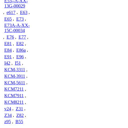
E53--A-XX-
13G-00029
,
e617
,
E63
,
E65
,
E73
,
E73A-A-XX-
15C-00034
,
E76
,
E77
,
E81
,
E82
,
E84
,
E86a
,
E91
,
E96
,
I42
,
I51
,
KCM-3311
,
KCM-3911
,
KCM-5611
,
KCM7211
,
KCM7911
,
KCM8211
,
v24
,
Z31
,
Z34
,
Z82
,
z95
,
B55