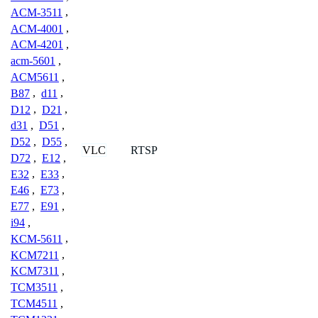
ACM-3511
,
ACM-4001
,
ACM-4201
,
acm-5601
,
ACM5611
,
B87
,
d11
,
D12
,
D21
,
d31
,
D51
,
D52
,
D55
,
VLC
RTSP
D72
,
E12
,
E32
,
E33
,
E46
,
E73
,
E77
,
E91
,
i94
,
KCM-5611
,
KCM7211
,
KCM7311
,
TCM3511
,
TCM4511
,