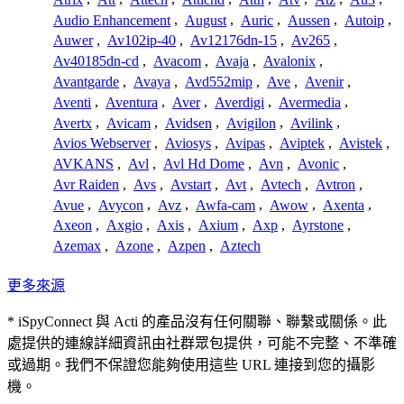
Audio Enhancement
,
August
,
Auric
,
Aussen
,
Autoip
,
Auwer
,
Av102ip-40
,
Av12176dn-15
,
Av265
,
Av40185dn-cd
,
Avacom
,
Avaja
,
Avalonix
,
Avantgarde
,
Avaya
,
Avd552mip
,
Ave
,
Avenir
,
Aventi
,
Aventura
,
Aver
,
Averdigi
,
Avermedia
,
Avertx
,
Avicam
,
Avidsen
,
Avigilon
,
Avilink
,
Avios Webserver
,
Aviosys
,
Avipas
,
Aviptek
,
Avistek
,
AVKANS
,
Avl
,
Avl Hd Dome
,
Avn
,
Avonic
,
Avr Raiden
,
Avs
,
Avstart
,
Avt
,
Avtech
,
Avtron
,
Avue
,
Avycon
,
Avz
,
Awfa-cam
,
Awow
,
Axenta
,
Axeon
,
Axgio
,
Axis
,
Axium
,
Axp
,
Ayrstone
,
Azemax
,
Azone
,
Azpen
,
Aztech
更多來源
* iSpyConnect 與 Acti 的產品沒有任何關聯、聯繫或關係。此
處提供的連線詳細資訊由社群眾包提供，可能不完整、不準確
或過期。我們不保證您能夠使用這些 URL 連接到您的攝影
機。