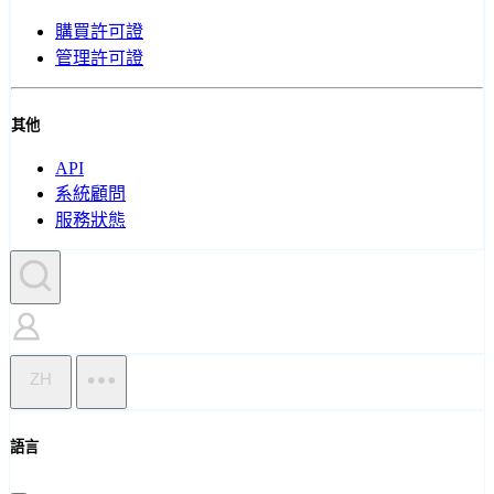
購買許可證
管理許可證
其他
API
系統顧問
服務狀態
ZH
語言