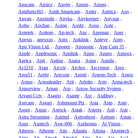
Anscam
,
Ansice
,
Ansjer
,
Anson
,
Anspo
,
Antifurto365
,
Antik Smartcam
,
Antkr
,
Antrica
,
Anv
,
Anvan
,
Anxinshi
,
Anyka
,
Anykeeper
,
Anysun
,
Aobo
,
Aochan
,
Aomg
,
Aoshi
,
Aosu
,
Aote
,
Aotetek
,
Aottom
,
Ap-tech
,
Apc
,
Apeman
,
Aper
,
Apexis
,
apexxus
,
Apix
,
Apklink
,
Apleye
,
Apm
,
Apn Vision Ltd.
,
Apogee
,
Aposonic
,
App Cam 35
,
Apple
,
Applesonic
,
Applink
,
Appo
,
Appro
,
Approx
,
Aprica
,
Apti
,
Aptina
,
Aqara
,
Aqua
,
Aquila
,
Ar3210
,
Aran
,
Arcctv
,
Archos
,
Arcvision
,
Area
,
Area51
,
Arebi
,
Arecont
,
Arenti
,
Argom Tech
,
Argos
,
Argus
,
Argusleader
,
Arit
,
Arlotto
,
Arm
,
Arma-tech
,
Armorview
,
Arnan
,
Arp
,
Arrow Security System
,
Arvani Cctv
,
Asagio
,
Asante
,
Asc
,
Asdibuy
,
Asecam
,
Asgari
,
Ashmount Ptz
,
Asia
,
Asip
,
Asm
,
Asoni
,
Aspac
,
Asrock
,
Astak
,
Asterix
,
Asti
,
Astr
,
Astra Streaming
,
Astrind
,
Astroghost
,
Astrum
,
Astun
,
Asus
,
Asutech
,
Asw-006
,
Aszhonga
,
At Vision
,
Atheros
,
Athome
,
Atis
,
Atlantis
,
Atlona
,
Atomtech
,
Atrix
,
Att
,
Attech
,
Attichd
,
Attn
,
Atv
,
Atz
,
Au3
,