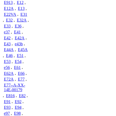
E913
,
E12
,
E12A
,
E13
,
E22VA
,
E31
,
E32
,
E32A
,
E33
,
E36
,
e37
,
E41
,
E42
,
E42A
,
E43
,
e43b
,
E44A
,
E45A
,
E46
,
E51
,
E53
,
E54
,
e56
,
E61
,
E62A
,
E66
,
E72A
,
E77
,
E77--A-XX-
14E-00179
,
E816
,
E82
,
E91
,
E92
,
E93
,
E94
,
e97
,
E98
,