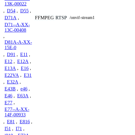
13K-00022
,
D54
,
D55
,
FFMPEG
RTSP
D71A
,
/onvif-stream1
D71--A-XX-
13C-00408
,
D81A-A-XX-
15E-0
,
D91
,
E11
,
E12
,
E12A
,
E13A
,
E16
,
E22VA
,
E31
,
E32A
,
E43B
,
e46
,
E46
,
E63A
,
E77
,
E77--A-XX-
14F-00933
,
E81
,
E816
,
I51
,
I71
,