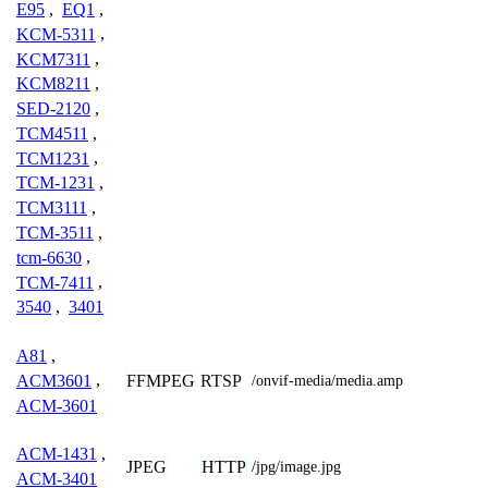
E95
,
EQ1
,
KCM-5311
,
KCM7311
,
KCM8211
,
SED-2120
,
TCM4511
,
TCM1231
,
TCM-1231
,
TCM3111
,
TCM-3511
,
tcm-6630
,
TCM-7411
,
3540
,
3401
A81
,
FFMPEG
RTSP
ACM3601
,
/onvif-media/media.amp
ACM-3601
ACM-1431
,
JPEG
HTTP
/jpg/image.jpg
ACM-3401