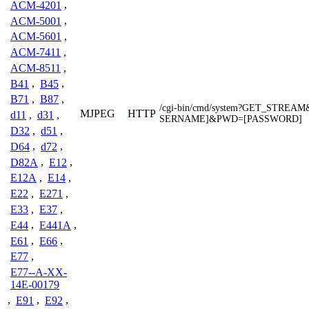
ACM-4201
,
ACM-5001
,
ACM-5601
,
ACM-7411
,
ACM-8511
,
B41
,
B45
,
B71
,
B87
,
/cgi-bin/cmd/system?GET_STREA
MJPEG
HTTP
d11
,
d31
,
SERNAME]&PWD=[PASSWORD]
D32
,
d51
,
D64
,
d72
,
D82A
,
E12
,
E12A
,
E14
,
E22
,
E271
,
E33
,
E37
,
E44
,
E441A
,
E61
,
E66
,
E77
,
E77--A-XX-
14E-00179
,
E91
,
E92
,