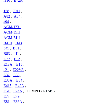
i910
,
E72A
168
,
7911
,
A82
,
A84
,
a94
,
ACM-1231
,
ACM-3511
,
ACM-7411
,
B410
,
B43
,
b45
,
B81
,
B83
,
d11
,
D32
,
E12
,
E13A
,
E15
,
e21
,
E22VA
,
E32
,
E33
,
E33A
,
E34
,
E415
,
E42A
,
FFMPEG
RTSP
E51
,
E74A
,
/
E77
,
E79
,
E81
,
E86A
,