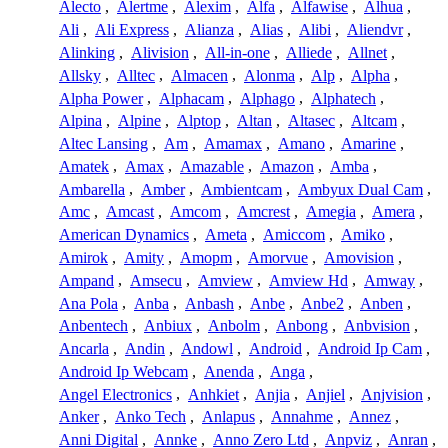
Alecto
,
Alertme
,
Alexim
,
Alfa
,
Alfawise
,
Alhua
,
Ali
,
Ali Express
,
Alianza
,
Alias
,
Alibi
,
Aliendvr
,
Alinking
,
Alivision
,
All-in-one
,
Alliede
,
Allnet
,
Allsky
,
Alltec
,
Almacen
,
Alonma
,
Alp
,
Alpha
,
Alpha Power
,
Alphacam
,
Alphago
,
Alphatech
,
Alpina
,
Alpine
,
Alptop
,
Altan
,
Altasec
,
Altcam
,
Altec Lansing
,
Am
,
Amamax
,
Amano
,
Amarine
,
Amatek
,
Amax
,
Amazable
,
Amazon
,
Amba
,
Ambarella
,
Amber
,
Ambientcam
,
Ambyux Dual Cam
,
Amc
,
Amcast
,
Amcom
,
Amcrest
,
Amegia
,
Amera
,
American Dynamics
,
Ameta
,
Amiccom
,
Amiko
,
Amirok
,
Amity
,
Amopm
,
Amorvue
,
Amovision
,
Ampand
,
Amsecu
,
Amview
,
Amview Hd
,
Amway
,
Ana Pola
,
Anba
,
Anbash
,
Anbe
,
Anbe2
,
Anben
,
Anbentech
,
Anbiux
,
Anbolm
,
Anbong
,
Anbvision
,
Ancarla
,
Andin
,
Andowl
,
Android
,
Android Ip Cam
,
Android Ip Webcam
,
Anenda
,
Anga
,
Angel Electronics
,
Anhkiet
,
Anjia
,
Anjiel
,
Anjvision
,
Anker
,
Anko Tech
,
Anlapus
,
Annahme
,
Annez
,
Anni Digital
,
Annke
,
Anno Zero Ltd
,
Anpviz
,
Anran
,