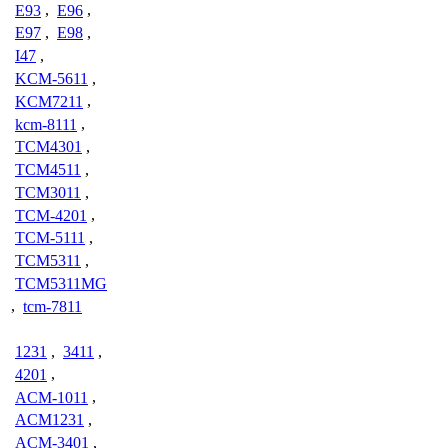
E93
,
E96
,
E97
,
E98
,
I47
,
KCM-5611
,
KCM7211
,
kcm-8111
,
TCM4301
,
TCM4511
,
TCM3011
,
TCM-4201
,
TCM-5111
,
TCM5311
,
TCM5311MG
,
tcm-7811
1231
,
3411
,
4201
,
ACM-1011
,
ACM1231
,
ACM-3401
,