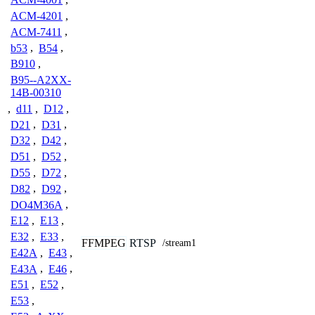
ACM-4201
,
ACM-7411
,
b53
,
B54
,
B910
,
B95--A2XX-
14B-00310
,
d11
,
D12
,
D21
,
D31
,
D32
,
D42
,
D51
,
D52
,
D55
,
D72
,
D82
,
D92
,
DO4M36A
,
E12
,
E13
,
E32
,
E33
,
FFMPEG
RTSP
/stream1
E42A
,
E43
,
E43A
,
E46
,
E51
,
E52
,
E53
,