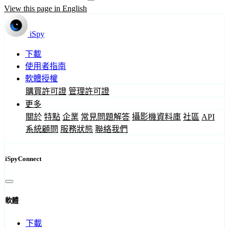
View this page in English
iSpy
下載
使用者指南
軟體授權
購買許可證
管理許可證
更多
關於
特點
企業
常見問題解答
攝影機資料庫
社區
API
系統顧問
服務狀態
聯絡我們
iSpyConnect
軟體
下載