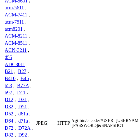
ACM-5601
,
acm-5611
,
ACM-7411
,
acm-7511
,
acm8201
,
ACM-8211
,
ACM-8511
,
ACN-3211
,
d55
,
ADC3011
,
B21
,
B27
,
B410
,
B45
,
b53
,
B77A
,
b97
,
D11
,
D12
,
D31
,
D32
,
D51
,
D52
,
d61a
,
/cgi-bin/encoder?USER=[USERN
D64
,
d71a
,
JPEG
HTTP
[PASSWORD]&SNAPSHOT
D72
,
D72A
,
D82
,
D92
,