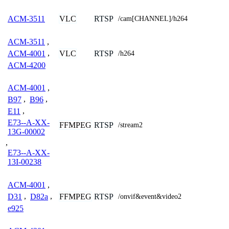
VLC
RTSP
ACM-3511
/cam[CHANNEL]/h264
ACM-3511
,
VLC
RTSP
ACM-4001
,
/h264
ACM-4200
ACM-4001
,
B97
,
B96
,
E11
,
E73--A-XX-
FFMPEG
RTSP
/stream2
13G-00002
,
E73--A-XX-
13I-00238
ACM-4001
,
FFMPEG
RTSP
D31
,
D82a
,
/onvif&event&video2
e925