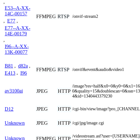
,
E53--A-XX-
14C-00157
FFMPEG
RTSP
/onvif-stream2
,
E77
,
E77--A-XX-
14E-00179
,
I96--A-XX-
13K-00077
B81
,
d82a
,
FFMPEG
RTSP
/onvif&event&audio&video1
E413
,
I96
/image?res=half&x0=0&y0=0&x1=1
av3100ai
JPEG
HTTP
0&quality=15&doublescan=0&ssn=1
4&id=1340443379230
JPEG
HTTP
D12
/cgi-bin/view/image?pro_[CHANNEL
JPEG
HTTP
Unknown
/cgi/jpg/image.cgi
/videostream.asf?user=[USERNAM
Unknown
FFMPEG
HTTP