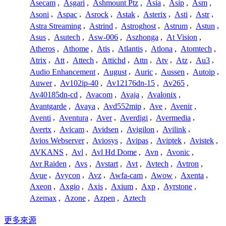
Asecam
,
Asgari
,
Ashmount Ptz
,
Asia
,
Asip
,
Asm
,
Asoni
,
Aspac
,
Asrock
,
Astak
,
Asterix
,
Asti
,
Astr
,
Astra Streaming
,
Astrind
,
Astroghost
,
Astrum
,
Astun
,
Asus
,
Asutech
,
Asw-006
,
Aszhonga
,
At Vision
,
Atheros
,
Athome
,
Atis
,
Atlantis
,
Atlona
,
Atomtech
,
Atrix
,
Att
,
Attech
,
Attichd
,
Attn
,
Atv
,
Atz
,
Au3
,
Audio Enhancement
,
August
,
Auric
,
Aussen
,
Autoip
,
Auwer
,
Av102ip-40
,
Av12176dn-15
,
Av265
,
Av40185dn-cd
,
Avacom
,
Avaja
,
Avalonix
,
Avantgarde
,
Avaya
,
Avd552mip
,
Ave
,
Avenir
,
Aventi
,
Aventura
,
Aver
,
Averdigi
,
Avermedia
,
Avertx
,
Avicam
,
Avidsen
,
Avigilon
,
Avilink
,
Avios Webserver
,
Aviosys
,
Avipas
,
Aviptek
,
Avistek
,
AVKANS
,
Avl
,
Avl Hd Dome
,
Avn
,
Avonic
,
Avr Raiden
,
Avs
,
Avstart
,
Avt
,
Avtech
,
Avtron
,
Avue
,
Avycon
,
Avz
,
Awfa-cam
,
Awow
,
Axenta
,
Axeon
,
Axgio
,
Axis
,
Axium
,
Axp
,
Ayrstone
,
Azemax
,
Azone
,
Azpen
,
Aztech
更多來源