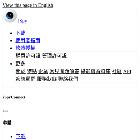
View this page in English
iSpy
下載
使用者指南
軟體授權
購買許可證
管理許可證
更多
關於
特點
企業
常見問題解答
攝影機資料庫
社區
API
系統顧問
服務狀態
聯絡我們
iSpyConnect
軟體
下載