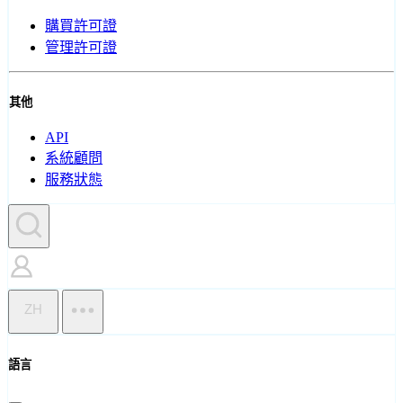
購買許可證
管理許可證
其他
API
系統顧問
服務狀態
ZH
語言