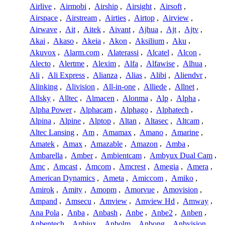
Airlive
,
Airmobi
,
Airship
,
Airsight
,
Airsoft
,
Airspace
,
Airstream
,
Airties
,
Airtop
,
Airview
,
Airwave
,
Ait
,
Aitek
,
Aivant
,
Ajhua
,
Ajt
,
Ajtv
,
Akai
,
Akaso
,
Akeia
,
Akon
,
Aksilium
,
Aku
,
Akuvox
,
Alarm.com
,
Alaterassi
,
Alcatel
,
Alcon
,
Alecto
,
Alertme
,
Alexim
,
Alfa
,
Alfawise
,
Alhua
,
Ali
,
Ali Express
,
Alianza
,
Alias
,
Alibi
,
Aliendvr
,
Alinking
,
Alivision
,
All-in-one
,
Alliede
,
Allnet
,
Allsky
,
Alltec
,
Almacen
,
Alonma
,
Alp
,
Alpha
,
Alpha Power
,
Alphacam
,
Alphago
,
Alphatech
,
Alpina
,
Alpine
,
Alptop
,
Altan
,
Altasec
,
Altcam
,
Altec Lansing
,
Am
,
Amamax
,
Amano
,
Amarine
,
Amatek
,
Amax
,
Amazable
,
Amazon
,
Amba
,
Ambarella
,
Amber
,
Ambientcam
,
Ambyux Dual Cam
,
Amc
,
Amcast
,
Amcom
,
Amcrest
,
Amegia
,
Amera
,
American Dynamics
,
Ameta
,
Amiccom
,
Amiko
,
Amirok
,
Amity
,
Amopm
,
Amorvue
,
Amovision
,
Ampand
,
Amsecu
,
Amview
,
Amview Hd
,
Amway
,
Ana Pola
,
Anba
,
Anbash
,
Anbe
,
Anbe2
,
Anben
,
Anbentech
,
Anbiux
,
Anbolm
,
Anbong
,
Anbvision
,