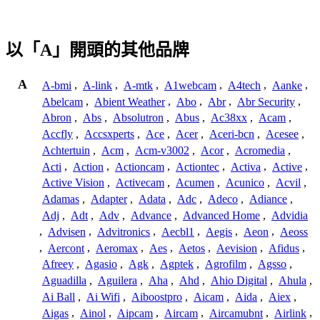
以「A」開頭的其他品牌
A
A-bmi
,
A-link
,
A-mtk
,
A1webcam
,
A4tech
,
Aanke
,
Abelcam
,
Abient Weather
,
Abo
,
Abr
,
Abr Security
,
Abron
,
Abs
,
Absolutron
,
Abus
,
Ac38xx
,
Acam
,
Accfly
,
Accsxperts
,
Ace
,
Acer
,
Aceri-bcn
,
Acesee
,
Achtertuin
,
Acm
,
Acm-v3002
,
Acor
,
Acromedia
,
Acti
,
Action
,
Actioncam
,
Actiontec
,
Activa
,
Active
,
Active Vision
,
Activecam
,
Acumen
,
Acunico
,
Acvil
,
Adamas
,
Adapter
,
Adata
,
Adc
,
Adeco
,
Adiance
,
Adj
,
Adt
,
Adv
,
Advance
,
Advanced Home
,
Advidia
,
Advisen
,
Advitronics
,
Aecbl1
,
Aegis
,
Aeon
,
Aeoss
,
Aercont
,
Aeromax
,
Aes
,
Aetos
,
Aevision
,
Afidus
,
Afreey
,
Agasio
,
Agk
,
Agptek
,
Agrofilm
,
Agsso
,
Aguadilla
,
Aguilera
,
Aha
,
Ahd
,
Ahio Digital
,
Ahula
,
Ai Ball
,
Ai Wifi
,
Aiboostpro
,
Aicam
,
Aida
,
Aiex
,
Aigas
,
Ainol
,
Aipcam
,
Aircam
,
Aircamubnt
,
Airlink
,