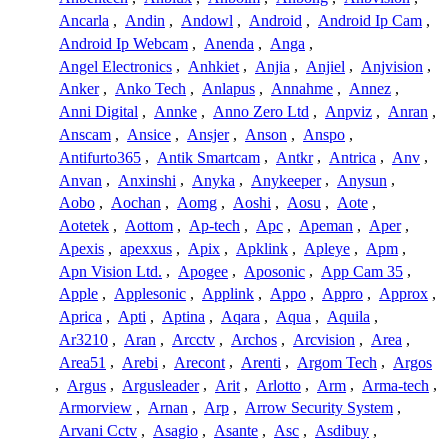
Ancarla
,
Andin
,
Andowl
,
Android
,
Android Ip Cam
,
Android Ip Webcam
,
Anenda
,
Anga
,
Angel Electronics
,
Anhkiet
,
Anjia
,
Anjiel
,
Anjvision
,
Anker
,
Anko Tech
,
Anlapus
,
Annahme
,
Annez
,
Anni Digital
,
Annke
,
Anno Zero Ltd
,
Anpviz
,
Anran
,
Anscam
,
Ansice
,
Ansjer
,
Anson
,
Anspo
,
Antifurto365
,
Antik Smartcam
,
Antkr
,
Antrica
,
Anv
,
Anvan
,
Anxinshi
,
Anyka
,
Anykeeper
,
Anysun
,
Aobo
,
Aochan
,
Aomg
,
Aoshi
,
Aosu
,
Aote
,
Aotetek
,
Aottom
,
Ap-tech
,
Apc
,
Apeman
,
Aper
,
Apexis
,
apexxus
,
Apix
,
Apklink
,
Apleye
,
Apm
,
Apn Vision Ltd.
,
Apogee
,
Aposonic
,
App Cam 35
,
Apple
,
Applesonic
,
Applink
,
Appo
,
Appro
,
Approx
,
Aprica
,
Apti
,
Aptina
,
Aqara
,
Aqua
,
Aquila
,
Ar3210
,
Aran
,
Arcctv
,
Archos
,
Arcvision
,
Area
,
Area51
,
Arebi
,
Arecont
,
Arenti
,
Argom Tech
,
Argos
,
Argus
,
Argusleader
,
Arit
,
Arlotto
,
Arm
,
Arma-tech
,
Armorview
,
Arnan
,
Arp
,
Arrow Security System
,
Arvani Cctv
,
Asagio
,
Asante
,
Asc
,
Asdibuy
,