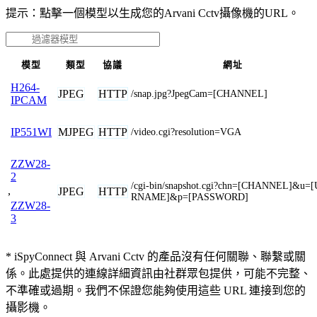
提示：點擊一個模型以生成您的Arvani Cctv攝像機的URL。
模型
類型
協議
網址
H264-
JPEG
HTTP
/snap.jpg?JpegCam=[CHANNEL]
IPCAM
MJPEG
HTTP
IP551WI
/video.cgi?resolution=VGA
ZZW28-
2
/cgi-bin/snapshot.cgi?chn=[CHANNEL]&u=
,
JPEG
HTTP
RNAME]&p=[PASSWORD]
ZZW28-
3
* iSpyConnect 與 Arvani Cctv 的產品沒有任何關聯、聯繫或關
係。此處提供的連線詳細資訊由社群眾包提供，可能不完整、
不準確或過期。我們不保證您能夠使用這些 URL 連接到您的
攝影機。