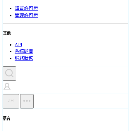
購買許可證
管理許可證
其他
API
系統顧問
服務狀態
ZH
語言