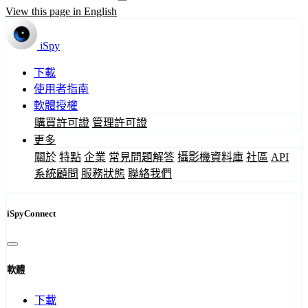
View this page in English
iSpy
下載
使用者指南
軟體授權
購買許可證
管理許可證
更多
關於
特點
企業
常見問題解答
攝影機資料庫
社區
API
系統顧問
服務狀態
聯絡我們
iSpyConnect
軟體
下載