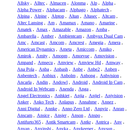
Allsky
,
Alltec
,
Almacen
,
Alonma
,
Alp
,
Alpha
,
Alpha Power
,
Alphacam
,
Alphago
,
Alphatech
,
Alpina
,
Alpine
,
Alptop
,
Altan
,
Altasec
,
Altcam
,
Altec Lansing
,
Am
,
Amamax
,
Amano
,
Amarine
,
Amatek
,
Amax
,
Amazable
,
Amazon
,
Amba
,
Ambarella
,
Amber
,
Ambientcam
,
Ambyux Dual Cam
,
Amc
,
Amcast
,
Amcom
,
Amcrest
,
Amegia
,
Amera
,
American Dynamics
,
Ameta
,
Amiccom
,
Amiko
,
Amirok
,
Amity
,
Amopm
,
Amorvue
,
Amovision
,
Ampand
,
Amsecu
,
Amview
,
Amview Hd
,
Amway
,
Ana Pola
,
Anba
,
Anbash
,
Anbe
,
Anbe2
,
Anben
,
Anbentech
,
Anbiux
,
Anbolm
,
Anbong
,
Anbvision
,
Ancarla
,
Andin
,
Andowl
,
Android
,
Android Ip Cam
,
Android Ip Webcam
,
Anenda
,
Anga
,
Angel Electronics
,
Anhkiet
,
Anjia
,
Anjiel
,
Anjvision
,
Anker
,
Anko Tech
,
Anlapus
,
Annahme
,
Annez
,
Anni Digital
,
Annke
,
Anno Zero Ltd
,
Anpviz
,
Anran
,
Anscam
,
Ansice
,
Ansjer
,
Anson
,
Anspo
,
Antifurto365
,
Antik Smartcam
,
Antkr
,
Antrica
,
Anv
,
Anvan
,
Anxinshi
,
Anyka
,
Anykeeper
,
Anysun
,