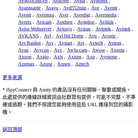
Av40185dn-cd
,
Avacom
,
Avaja
,
Avalonix
,
Avantgarde
,
Avaya
,
Avd552mip
,
Ave
,
Avenir
,
Aventi
,
Aventura
,
Aver
,
Averdigi
,
Avermedia
,
Avertx
,
Avicam
,
Avidsen
,
Avigilon
,
Avilink
,
Avios Webserver
,
Aviosys
,
Avipas
,
Aviptek
,
Avistek
,
AVKANS
,
Avl
,
Avl Hd Dome
,
Avn
,
Avonic
,
Avr Raiden
,
Avs
,
Avstart
,
Avt
,
Avtech
,
Avtron
,
Avue
,
Avycon
,
Avz
,
Awfa-cam
,
Awow
,
Axenta
,
Axeon
,
Axgio
,
Axis
,
Axium
,
Axp
,
Ayrstone
,
Azemax
,
Azone
,
Azpen
,
Aztech
更多來源
* iSpyConnect 與 Amity 的產品沒有任何關聯、聯繫或關係。
此處提供的連線詳細資訊由社群眾包提供，可能不完整、不準
確或過期。我們不保證您能夠使用這些 URL 連接到您的攝影
機。
返回頂部