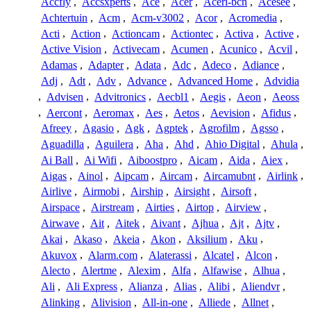
Accfly
,
Accsxperts
,
Ace
,
Acer
,
Aceri-bcn
,
Acesee
,
Achtertuin
,
Acm
,
Acm-v3002
,
Acor
,
Acromedia
,
Acti
,
Action
,
Actioncam
,
Actiontec
,
Activa
,
Active
,
Active Vision
,
Activecam
,
Acumen
,
Acunico
,
Acvil
,
Adamas
,
Adapter
,
Adata
,
Adc
,
Adeco
,
Adiance
,
Adj
,
Adt
,
Adv
,
Advance
,
Advanced Home
,
Advidia
,
Advisen
,
Advitronics
,
Aecbl1
,
Aegis
,
Aeon
,
Aeoss
,
Aercont
,
Aeromax
,
Aes
,
Aetos
,
Aevision
,
Afidus
,
Afreey
,
Agasio
,
Agk
,
Agptek
,
Agrofilm
,
Agsso
,
Aguadilla
,
Aguilera
,
Aha
,
Ahd
,
Ahio Digital
,
Ahula
,
Ai Ball
,
Ai Wifi
,
Aiboostpro
,
Aicam
,
Aida
,
Aiex
,
Aigas
,
Ainol
,
Aipcam
,
Aircam
,
Aircamubnt
,
Airlink
,
Airlive
,
Airmobi
,
Airship
,
Airsight
,
Airsoft
,
Airspace
,
Airstream
,
Airties
,
Airtop
,
Airview
,
Airwave
,
Ait
,
Aitek
,
Aivant
,
Ajhua
,
Ajt
,
Ajtv
,
Akai
,
Akaso
,
Akeia
,
Akon
,
Aksilium
,
Aku
,
Akuvox
,
Alarm.com
,
Alaterassi
,
Alcatel
,
Alcon
,
Alecto
,
Alertme
,
Alexim
,
Alfa
,
Alfawise
,
Alhua
,
Ali
,
Ali Express
,
Alianza
,
Alias
,
Alibi
,
Aliendvr
,
Alinking
,
Alivision
,
All-in-one
,
Alliede
,
Allnet
,