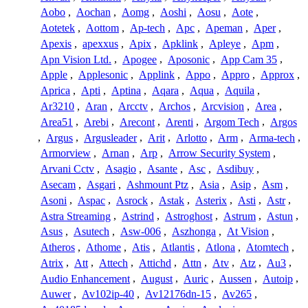
Aobo
,
Aochan
,
Aomg
,
Aoshi
,
Aosu
,
Aote
,
Aotetek
,
Aottom
,
Ap-tech
,
Apc
,
Apeman
,
Aper
,
Apexis
,
apexxus
,
Apix
,
Apklink
,
Apleye
,
Apm
,
Apn Vision Ltd.
,
Apogee
,
Aposonic
,
App Cam 35
,
Apple
,
Applesonic
,
Applink
,
Appo
,
Appro
,
Approx
,
Aprica
,
Apti
,
Aptina
,
Aqara
,
Aqua
,
Aquila
,
Ar3210
,
Aran
,
Arcctv
,
Archos
,
Arcvision
,
Area
,
Area51
,
Arebi
,
Arecont
,
Arenti
,
Argom Tech
,
Argos
,
Argus
,
Argusleader
,
Arit
,
Arlotto
,
Arm
,
Arma-tech
,
Armorview
,
Arnan
,
Arp
,
Arrow Security System
,
Arvani Cctv
,
Asagio
,
Asante
,
Asc
,
Asdibuy
,
Asecam
,
Asgari
,
Ashmount Ptz
,
Asia
,
Asip
,
Asm
,
Asoni
,
Aspac
,
Asrock
,
Astak
,
Asterix
,
Asti
,
Astr
,
Astra Streaming
,
Astrind
,
Astroghost
,
Astrum
,
Astun
,
Asus
,
Asutech
,
Asw-006
,
Aszhonga
,
At Vision
,
Atheros
,
Athome
,
Atis
,
Atlantis
,
Atlona
,
Atomtech
,
Atrix
,
Att
,
Attech
,
Attichd
,
Attn
,
Atv
,
Atz
,
Au3
,
Audio Enhancement
,
August
,
Auric
,
Aussen
,
Autoip
,
Auwer
,
Av102ip-40
,
Av12176dn-15
,
Av265
,