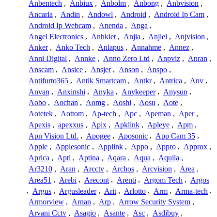
Anbentech
,
Anbiux
,
Anbolm
,
Anbong
,
Anbvision
,
Ancarla
,
Andin
,
Andowl
,
Android
,
Android Ip Cam
,
Android Ip Webcam
,
Anenda
,
Anga
,
Angel Electronics
,
Anhkiet
,
Anjia
,
Anjiel
,
Anjvision
,
Anker
,
Anko Tech
,
Anlapus
,
Annahme
,
Annez
,
Anni Digital
,
Annke
,
Anno Zero Ltd
,
Anpviz
,
Anran
,
Anscam
,
Ansice
,
Ansjer
,
Anson
,
Anspo
,
Antifurto365
,
Antik Smartcam
,
Antkr
,
Antrica
,
Anv
,
Anvan
,
Anxinshi
,
Anyka
,
Anykeeper
,
Anysun
,
Aobo
,
Aochan
,
Aomg
,
Aoshi
,
Aosu
,
Aote
,
Aotetek
,
Aottom
,
Ap-tech
,
Apc
,
Apeman
,
Aper
,
Apexis
,
apexxus
,
Apix
,
Apklink
,
Apleye
,
Apm
,
Apn Vision Ltd.
,
Apogee
,
Aposonic
,
App Cam 35
,
Apple
,
Applesonic
,
Applink
,
Appo
,
Appro
,
Approx
,
Aprica
,
Apti
,
Aptina
,
Aqara
,
Aqua
,
Aquila
,
Ar3210
,
Aran
,
Arcctv
,
Archos
,
Arcvision
,
Area
,
Area51
,
Arebi
,
Arecont
,
Arenti
,
Argom Tech
,
Argos
,
Argus
,
Argusleader
,
Arit
,
Arlotto
,
Arm
,
Arma-tech
,
Armorview
,
Arnan
,
Arp
,
Arrow Security System
,
Arvani Cctv
,
Asagio
,
Asante
,
Asc
,
Asdibuy
,