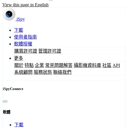
View this page in English
iSpy
下載
使用者指南
軟體授權
購買許可證
管理許可證
更多
關於
特點
企業
常見問題解答
攝影機資料庫
社區
API
系統顧問
服務狀態
聯絡我們
iSpyConnect
軟體
下載