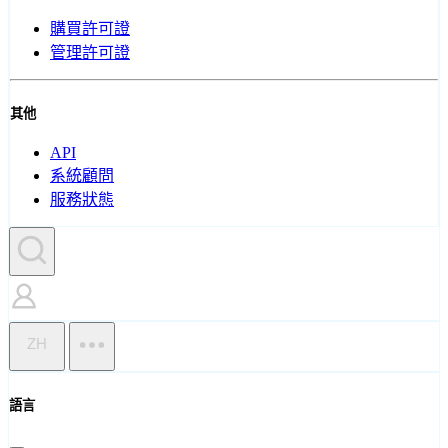
購買許可證
管理許可證
其他
API
系統顧問
服務狀態
ZH
語言