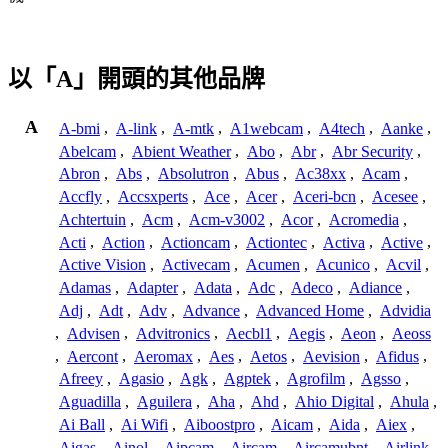
以「A」開頭的其他品牌
A
A-bmi
,
A-link
,
A-mtk
,
A1webcam
,
A4tech
,
Aanke
,
Abelcam
,
Abient Weather
,
Abo
,
Abr
,
Abr Security
,
Abron
,
Abs
,
Absolutron
,
Abus
,
Ac38xx
,
Acam
,
Accfly
,
Accsxperts
,
Ace
,
Acer
,
Aceri-bcn
,
Acesee
,
Achtertuin
,
Acm
,
Acm-v3002
,
Acor
,
Acromedia
,
Acti
,
Action
,
Actioncam
,
Actiontec
,
Activa
,
Active
,
Active Vision
,
Activecam
,
Acumen
,
Acunico
,
Acvil
,
Adamas
,
Adapter
,
Adata
,
Adc
,
Adeco
,
Adiance
,
Adj
,
Adt
,
Adv
,
Advance
,
Advanced Home
,
Advidia
,
Advisen
,
Advitronics
,
Aecbl1
,
Aegis
,
Aeon
,
Aeoss
,
Aercont
,
Aeromax
,
Aes
,
Aetos
,
Aevision
,
Afidus
,
Afreey
,
Agasio
,
Agk
,
Agptek
,
Agrofilm
,
Agsso
,
Aguadilla
,
Aguilera
,
Aha
,
Ahd
,
Ahio Digital
,
Ahula
,
Ai Ball
,
Ai Wifi
,
Aiboostpro
,
Aicam
,
Aida
,
Aiex
,
Aigas
,
Ainol
,
Aipcam
,
Aircam
,
Aircamubnt
,
Airlink
,