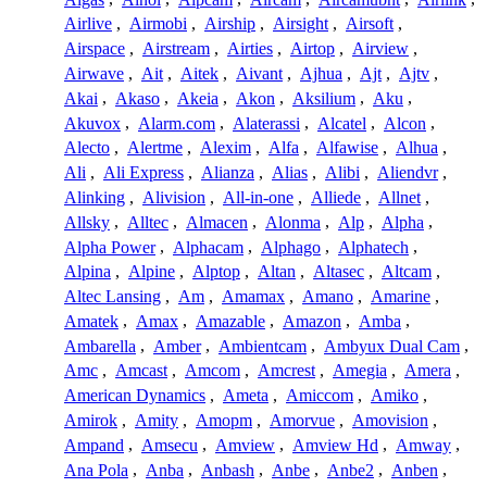
Airlive
,
Airmobi
,
Airship
,
Airsight
,
Airsoft
,
Airspace
,
Airstream
,
Airties
,
Airtop
,
Airview
,
Airwave
,
Ait
,
Aitek
,
Aivant
,
Ajhua
,
Ajt
,
Ajtv
,
Akai
,
Akaso
,
Akeia
,
Akon
,
Aksilium
,
Aku
,
Akuvox
,
Alarm.com
,
Alaterassi
,
Alcatel
,
Alcon
,
Alecto
,
Alertme
,
Alexim
,
Alfa
,
Alfawise
,
Alhua
,
Ali
,
Ali Express
,
Alianza
,
Alias
,
Alibi
,
Aliendvr
,
Alinking
,
Alivision
,
All-in-one
,
Alliede
,
Allnet
,
Allsky
,
Alltec
,
Almacen
,
Alonma
,
Alp
,
Alpha
,
Alpha Power
,
Alphacam
,
Alphago
,
Alphatech
,
Alpina
,
Alpine
,
Alptop
,
Altan
,
Altasec
,
Altcam
,
Altec Lansing
,
Am
,
Amamax
,
Amano
,
Amarine
,
Amatek
,
Amax
,
Amazable
,
Amazon
,
Amba
,
Ambarella
,
Amber
,
Ambientcam
,
Ambyux Dual Cam
,
Amc
,
Amcast
,
Amcom
,
Amcrest
,
Amegia
,
Amera
,
American Dynamics
,
Ameta
,
Amiccom
,
Amiko
,
Amirok
,
Amity
,
Amopm
,
Amorvue
,
Amovision
,
Ampand
,
Amsecu
,
Amview
,
Amview Hd
,
Amway
,
Ana Pola
,
Anba
,
Anbash
,
Anbe
,
Anbe2
,
Anben
,