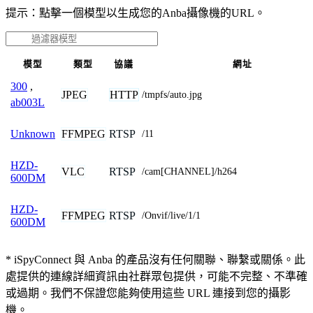
提示：點擊一個模型以生成您的Anba攝像機的URL。
模型
類型
協議
網址
300
,
JPEG
HTTP
/tmpfs/auto.jpg
ab003L
FFMPEG
RTSP
Unknown
/11
HZD-
VLC
RTSP
/cam[CHANNEL]/h264
600DM
HZD-
FFMPEG
RTSP
/Onvif/live/1/1
600DM
* iSpyConnect 與 Anba 的產品沒有任何關聯、聯繫或關係。此
處提供的連線詳細資訊由社群眾包提供，可能不完整、不準確
或過期。我們不保證您能夠使用這些 URL 連接到您的攝影
機。