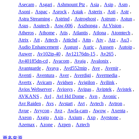
Asecam
,
Asgari
,
Ashmount Ptz
,
Asia
,
Asip
,
Asm
,
Asoni
,
Aspac
,
Asrock
,
Astak
,
Asterix
,
Asti
,
Astr
,
Astra Streaming
,
Astrind
,
Astroghost
,
Astrum
,
Astun
,
Asus
,
Asutech
,
Asw-006
,
Aszhonga
,
At Vision
,
Atheros
,
Athome
,
Atis
,
Atlantis
,
Atlona
,
Atomtech
,
Atrix
,
Att
,
Attech
,
Attichd
,
Attn
,
Atv
,
Atz
,
Au3
,
Audio Enhancement
,
August
,
Auric
,
Aussen
,
Autoip
,
Auwer
,
Av102ip-40
,
Av12176dn-15
,
Av265
,
Av40185dn-cd
,
Avacom
,
Avaja
,
Avalonix
,
Avantgarde
,
Avaya
,
Avd552mip
,
Ave
,
Avenir
,
Aventi
,
Aventura
,
Aver
,
Averdigi
,
Avermedia
,
Avertx
,
Avicam
,
Avidsen
,
Avigilon
,
Avilink
,
Avios Webserver
,
Aviosys
,
Avipas
,
Aviptek
,
Avistek
,
AVKANS
,
Avl
,
Avl Hd Dome
,
Avn
,
Avonic
,
Avr Raiden
,
Avs
,
Avstart
,
Avt
,
Avtech
,
Avtron
,
Avue
,
Avycon
,
Avz
,
Awfa-cam
,
Awow
,
Axenta
,
Axeon
,
Axgio
,
Axis
,
Axium
,
Axp
,
Ayrstone
,
Azemax
,
Azone
,
Azpen
,
Aztech
更多來源