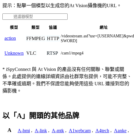
提示：點擊一個模型以生成您的At Vision攝像機的URL。
模型
類型
協議
網址
/videostream.asf?usr=[USERNAME]&pw
action
FFMPEG
HTTP
SWORD]
VLC
RTSP
Unknown
/cam1/mpeg4
* iSpyConnect 與 At Vision 的產品沒有任何關聯、聯繫或關
係。此處提供的連線詳細資訊由社群眾包提供，可能不完整、
不準確或過期。我們不保證您能夠使用這些 URL 連接到您的
攝影機。
以「A」開頭的其他品牌
A
A-bmi
,
A-link
,
A-mtk
,
A1webcam
,
A4tech
,
Aanke
,