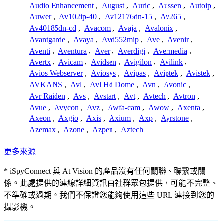
Audio Enhancement
,
August
,
Auric
,
Aussen
,
Autoip
,
Auwer
,
Av102ip-40
,
Av12176dn-15
,
Av265
,
Av40185dn-cd
,
Avacom
,
Avaja
,
Avalonix
,
Avantgarde
,
Avaya
,
Avd552mip
,
Ave
,
Avenir
,
Aventi
,
Aventura
,
Aver
,
Averdigi
,
Avermedia
,
Avertx
,
Avicam
,
Avidsen
,
Avigilon
,
Avilink
,
Avios Webserver
,
Aviosys
,
Avipas
,
Aviptek
,
Avistek
,
AVKANS
,
Avl
,
Avl Hd Dome
,
Avn
,
Avonic
,
Avr Raiden
,
Avs
,
Avstart
,
Avt
,
Avtech
,
Avtron
,
Avue
,
Avycon
,
Avz
,
Awfa-cam
,
Awow
,
Axenta
,
Axeon
,
Axgio
,
Axis
,
Axium
,
Axp
,
Ayrstone
,
Azemax
,
Azone
,
Azpen
,
Aztech
更多來源
* iSpyConnect 與 At Vision 的產品沒有任何關聯、聯繫或關
係。此處提供的連線詳細資訊由社群眾包提供，可能不完整、
不準確或過期。我們不保證您能夠使用這些 URL 連接到您的
攝影機。