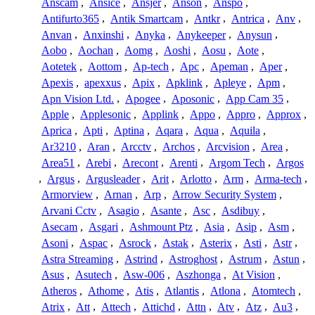
Anscam
,
Ansice
,
Ansjer
,
Anson
,
Anspo
,
Antifurto365
,
Antik Smartcam
,
Antkr
,
Antrica
,
Anv
,
Anvan
,
Anxinshi
,
Anyka
,
Anykeeper
,
Anysun
,
Aobo
,
Aochan
,
Aomg
,
Aoshi
,
Aosu
,
Aote
,
Aotetek
,
Aottom
,
Ap-tech
,
Apc
,
Apeman
,
Aper
,
Apexis
,
apexxus
,
Apix
,
Apklink
,
Apleye
,
Apm
,
Apn Vision Ltd.
,
Apogee
,
Aposonic
,
App Cam 35
,
Apple
,
Applesonic
,
Applink
,
Appo
,
Appro
,
Approx
,
Aprica
,
Apti
,
Aptina
,
Aqara
,
Aqua
,
Aquila
,
Ar3210
,
Aran
,
Arcctv
,
Archos
,
Arcvision
,
Area
,
Area51
,
Arebi
,
Arecont
,
Arenti
,
Argom Tech
,
Argos
,
Argus
,
Argusleader
,
Arit
,
Arlotto
,
Arm
,
Arma-tech
,
Armorview
,
Arnan
,
Arp
,
Arrow Security System
,
Arvani Cctv
,
Asagio
,
Asante
,
Asc
,
Asdibuy
,
Asecam
,
Asgari
,
Ashmount Ptz
,
Asia
,
Asip
,
Asm
,
Asoni
,
Aspac
,
Asrock
,
Astak
,
Asterix
,
Asti
,
Astr
,
Astra Streaming
,
Astrind
,
Astroghost
,
Astrum
,
Astun
,
Asus
,
Asutech
,
Asw-006
,
Aszhonga
,
At Vision
,
Atheros
,
Athome
,
Atis
,
Atlantis
,
Atlona
,
Atomtech
,
Atrix
,
Att
,
Attech
,
Attichd
,
Attn
,
Atv
,
Atz
,
Au3
,