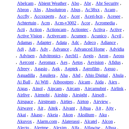
Abelcam
,
Abient Weather
,
Abo
,
Abr
,
Abr Security
,
Abron
,
Abs
,
Absolutron
,
Abus
,
Ac38xx
,
Acam
,
Accfly
,
Accsxperts
,
Ace
,
Acer
,
Aceri-bcn
,
Acesee
,
Achtertuin
,
Acm
,
Acm-v3002
,
Acor
,
Acromedia
,
Acti
,
Action
,
Actioncam
,
Actiontec
,
Activa
,
Active
,
Active Vision
,
Activecam
,
Acumen
,
Acunico
,
Acvil
,
Adamas
,
Adapter
,
Adata
,
Adc
,
Adeco
,
Adiance
,
Adj
,
Adt
,
Adv
,
Advance
,
Advanced Home
,
Advidia
,
Advisen
,
Advitronics
,
Aecbl1
,
Aegis
,
Aeon
,
Aeoss
,
Aercont
,
Aeromax
,
Aes
,
Aetos
,
Aevision
,
Afidus
,
Afreey
,
Agasio
,
Agk
,
Agptek
,
Agrofilm
,
Agsso
,
Aguadilla
,
Aguilera
,
Aha
,
Ahd
,
Ahio Digital
,
Ahula
,
Ai Ball
,
Ai Wifi
,
Aiboostpro
,
Aicam
,
Aida
,
Aiex
,
Aigas
,
Ainol
,
Aipcam
,
Aircam
,
Aircamubnt
,
Airlink
,
Airlive
,
Airmobi
,
Airship
,
Airsight
,
Airsoft
,
Airspace
,
Airstream
,
Airties
,
Airtop
,
Airview
,
Airwave
,
Ait
,
Aitek
,
Aivant
,
Ajhua
,
Ajt
,
Ajtv
,
Akai
,
Akaso
,
Akeia
,
Akon
,
Aksilium
,
Aku
,
Akuvox
,
Alarm.com
,
Alaterassi
,
Alcatel
,
Alcon
,
Alecto
,
Alertme
,
Alexim
,
Alfa
,
Alfawise
,
Alhua
,