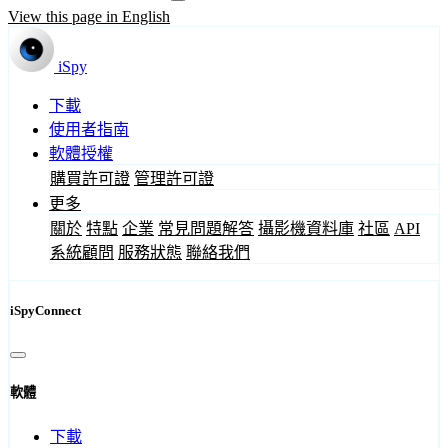
View this page in English
iSpy
下載
使用者指南
軟體授權
購買許可證
管理許可證
更多
關於
特點
企業
常見問題解答
攝影機資料庫
社區
API
系統顧問
服務狀態
聯絡我們
iSpyConnect
軟體
下載