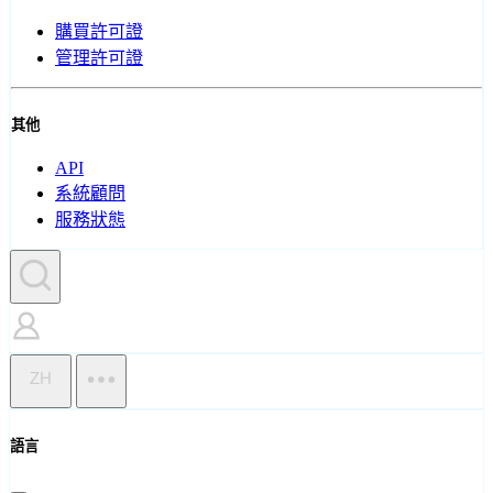
購買許可證
管理許可證
其他
API
系統顧問
服務狀態
ZH
語言