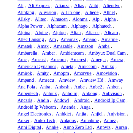
Ali
,
Ali Express
,
Alianza
,
Alias
,
Alibi
,
Aliendvr
,
Alinking
,
Alivision
,
All-in-one
,
Alliede
,
Allnet
,
Allsky
,
Alltec
,
Almacen
,
Alonma
,
Alp
,
Alpha
,
Alpha Power
,
Alphacam
,
Alphago
,
Alphatech
,
Alpina
,
Alpine
,
Alptop
,
Altan
,
Altasec
,
Altcam
,
Altec Lansing
,
Am
,
Amamax
,
Amano
,
Amarine
,
Amatek
,
Amax
,
Amazable
,
Amazon
,
Amba
,
Ambarella
,
Amber
,
Ambientcam
,
Ambyux Dual Cam
,
Amc
,
Amcast
,
Amcom
,
Amcrest
,
Amegia
,
Amera
,
American Dynamics
,
Ameta
,
Amiccom
,
Amiko
,
Amirok
,
Amity
,
Amopm
,
Amorvue
,
Amovision
,
Ampand
,
Amsecu
,
Amview
,
Amview Hd
,
Amway
,
Ana Pola
,
Anba
,
Anbash
,
Anbe
,
Anbe2
,
Anben
,
Anbentech
,
Anbiux
,
Anbolm
,
Anbong
,
Anbvision
,
Ancarla
,
Andin
,
Andowl
,
Android
,
Android Ip Cam
,
Android Ip Webcam
,
Anenda
,
Anga
,
Angel Electronics
,
Anhkiet
,
Anjia
,
Anjiel
,
Anjvision
,
Anker
,
Anko Tech
,
Anlapus
,
Annahme
,
Annez
,
Anni Digital
,
Annke
,
Anno Zero Ltd
,
Anpviz
,
Anran
,