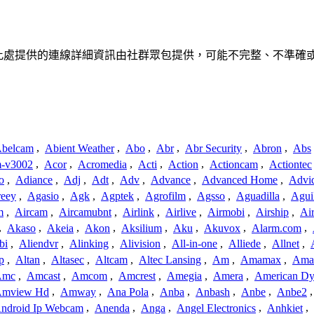
聯、聯繫或關係。此處提供的連線詳細資訊由社群眾包提供，可能不完整、不
belcam
,
Abient Weather
,
Abo
,
Abr
,
Abr Security
,
Abron
,
Abs
-v3002
,
Acor
,
Acromedia
,
Acti
,
Action
,
Actioncam
,
Actiontec
o
,
Adiance
,
Adj
,
Adt
,
Adv
,
Advance
,
Advanced Home
,
Advi
reey
,
Agasio
,
Agk
,
Agptek
,
Agrofilm
,
Agsso
,
Aguadilla
,
Agui
m
,
Aircam
,
Aircamubnt
,
Airlink
,
Airlive
,
Airmobi
,
Airship
,
Air
,
Akaso
,
Akeia
,
Akon
,
Aksilium
,
Aku
,
Akuvox
,
Alarm.com
,
bi
,
Aliendvr
,
Alinking
,
Alivision
,
All-in-one
,
Alliede
,
Allnet
,
p
,
Altan
,
Altasec
,
Altcam
,
Altec Lansing
,
Am
,
Amamax
,
Ama
Amc
,
Amcast
,
Amcom
,
Amcrest
,
Amegia
,
Amera
,
American Dy
mview Hd
,
Amway
,
Ana Pola
,
Anba
,
Anbash
,
Anbe
,
Anbe2
ndroid Ip Webcam
,
Anenda
,
Anga
,
Angel Electronics
,
Anhkiet
,