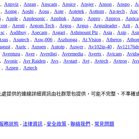
,
Anpviz
,
Anran
,
Anscam
,
Ansice
,
Ansjer
,
Anson
,
Anspo
,
An
,
Aomg
,
Aoshi
,
Aosu
,
Aote
,
Aotetek
,
Aottom
,
Ap-tech
,
Apc
5
,
Apple
,
Applesonic
,
Applink
,
Appo
,
Appro
,
Approx
,
Aprica
cont
,
Arenti
,
Argom Tech
,
Argos
,
Argus
,
Argusleader
,
Arit
,
Ar
sc
,
Asdibuy
,
Asecam
,
Asgari
,
Ashmount Ptz
,
Asia
,
Asip
,
As
Asus
,
Asutech
,
Asw-006
,
Aszhonga
,
At Vision
,
Atheros
,
Atho
ugust
,
Auric
,
Aussen
,
Autoip
,
Auwer
,
Av102ip-40
,
Av12176dn
,
Aventura
,
Aver
,
Averdigi
,
Avermedia
,
Avertx
,
Avicam
,
Avids
,
Avonic
,
Avr Raiden
,
Avs
,
Avstart
,
Avt
,
Avtech
,
Avtron
,
Av
e
,
Azpen
,
Aztech
聯、聯繫或關係。此處提供的連線詳細資訊由社群眾包提供，可能不完整、不
服務狀態
-
法律資訊
-
安全政策
-
聯絡我們
-
常見問題