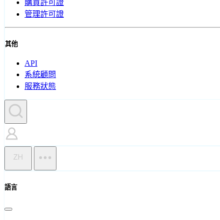
購買許可證
管理許可證
其他
API
系統顧問
服務狀態
ZH
語言