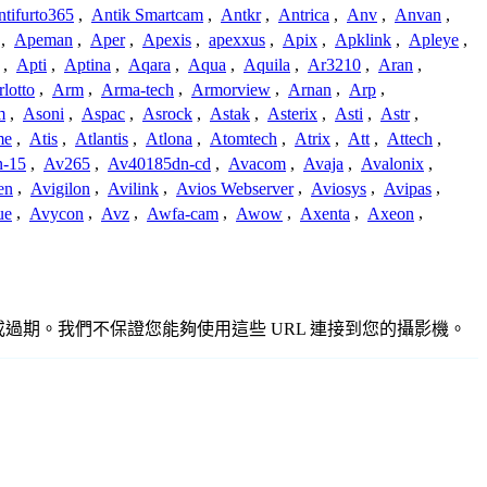
tifurto365
,
Antik Smartcam
,
Antkr
,
Antrica
,
Anv
,
Anvan
,
,
Apeman
,
Aper
,
Apexis
,
apexxus
,
Apix
,
Apklink
,
Apleye
,
,
Apti
,
Aptina
,
Aqara
,
Aqua
,
Aquila
,
Ar3210
,
Aran
,
lotto
,
Arm
,
Arma-tech
,
Armorview
,
Arnan
,
Arp
,
m
,
Asoni
,
Aspac
,
Asrock
,
Astak
,
Asterix
,
Asti
,
Astr
,
me
,
Atis
,
Atlantis
,
Atlona
,
Atomtech
,
Atrix
,
Att
,
Attech
,
-15
,
Av265
,
Av40185dn-cd
,
Avacom
,
Avaja
,
Avalonix
,
en
,
Avigilon
,
Avilink
,
Avios Webserver
,
Aviosys
,
Avipas
,
ue
,
Avycon
,
Avz
,
Awfa-cam
,
Awow
,
Axenta
,
Axeon
,
準確或過期。我們不保證您能夠使用這些 URL 連接到您的攝影機。