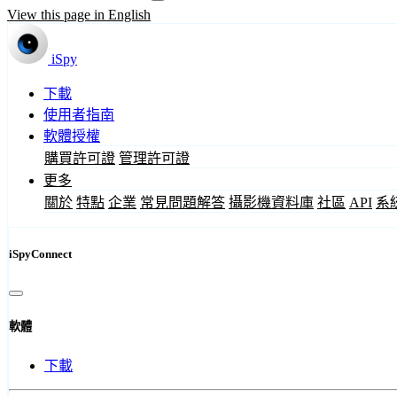
View this page in English
iSpy
下載
使用者指南
軟體授權
購買許可證
管理許可證
更多
關於
特點
企業
常見問題解答
攝影機資料庫
社區
API
系
iSpyConnect
軟體
下載