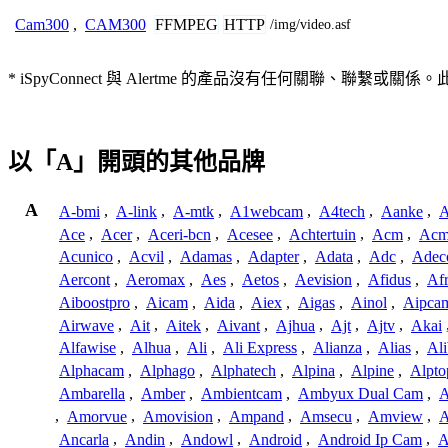
FFMPEG
HTTP
Cam300
,
CAM300
/img/video.asf
* iSpyConnect 與 Alertme 的產品沒有任何關
以「A」開頭的其他品牌
A
A-bmi
,
A-link
,
A-mtk
,
A1webcam
,
A4tech
,
Aanke
,
A
Ace
,
Acer
,
Aceri-bcn
,
Acesee
,
Achtertuin
,
Acm
,
Acm
Acunico
,
Acvil
,
Adamas
,
Adapter
,
Adata
,
Adc
,
Adec
Aercont
,
Aeromax
,
Aes
,
Aetos
,
Aevision
,
Afidus
,
Af
Aiboostpro
,
Aicam
,
Aida
,
Aiex
,
Aigas
,
Ainol
,
Aipca
Airwave
,
Ait
,
Aitek
,
Aivant
,
Ajhua
,
Ajt
,
Ajtv
,
Akai
Alfawise
,
Alhua
,
Ali
,
Ali Express
,
Alianza
,
Alias
,
Ali
Alphacam
,
Alphago
,
Alphatech
,
Alpina
,
Alpine
,
Alpto
Ambarella
,
Amber
,
Ambientcam
,
Ambyux Dual Cam
,
,
Amorvue
,
Amovision
,
Ampand
,
Amsecu
,
Amview
,
A
Ancarla
,
Andin
,
Andowl
,
Android
,
Android Ip Cam
,
A