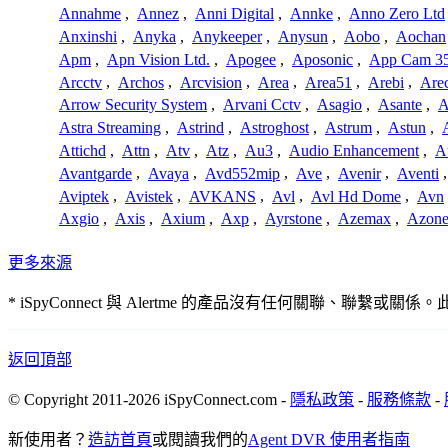
Annahme
,
Annez
,
Anni Digital
,
Annke
,
Anno Zero Ltd
Anxinshi
,
Anyka
,
Anykeeper
,
Anysun
,
Aobo
,
Aochan
Apm
,
Apn Vision Ltd.
,
Apogee
,
Aposonic
,
App Cam 3
Arcctv
,
Archos
,
Arcvision
,
Area
,
Area51
,
Arebi
,
Are
Arrow Security System
,
Arvani Cctv
,
Asagio
,
Asante
,
A
Astra Streaming
,
Astrind
,
Astroghost
,
Astrum
,
Astun
,
Attichd
,
Attn
,
Atv
,
Atz
,
Au3
,
Audio Enhancement
,
A
Avantgarde
,
Avaya
,
Avd552mip
,
Ave
,
Avenir
,
Aventi
Aviptek
,
Avistek
,
AVKANS
,
Avl
,
Avl Hd Dome
,
Avn
Axgio
,
Axis
,
Axium
,
Axp
,
Ayrstone
,
Azemax
,
Azon
更多來源
* iSpyConnect 與 Alertme 的產品沒有任何關
返回頂部
© Copyright 2011-2026 iSpyConnect.com -
隱私政策
-
服務條款
-
新使用者？
造訪首頁
或閱讀我們的
Agent DVR 使用者指南