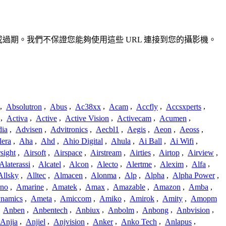
準確或過期。我們不保證您能夠使用這些 URL 連接到您的攝影機。
,
Absolutron
,
Abus
,
Ac38xx
,
Acam
,
Accfly
,
Accsxperts
,
,
Activa
,
Active
,
Active Vision
,
Activecam
,
Acumen
,
dia
,
Advisen
,
Advitronics
,
Aecbl1
,
Aegis
,
Aeon
,
Aeoss
,
lera
,
Aha
,
Ahd
,
Ahio Digital
,
Ahula
,
Ai Ball
,
Ai Wifi
,
sight
,
Airsoft
,
Airspace
,
Airstream
,
Airties
,
Airtop
,
Airview
,
Alaterassi
,
Alcatel
,
Alcon
,
Alecto
,
Alertme
,
Alexim
,
Alfa
,
Allsky
,
Alltec
,
Almacen
,
Alonma
,
Alp
,
Alpha
,
Alpha Power
,
no
,
Amarine
,
Amatek
,
Amax
,
Amazable
,
Amazon
,
Amba
,
namics
,
Ameta
,
Amiccom
,
Amiko
,
Amirok
,
Amity
,
Amopm
,
Anben
,
Anbentech
,
Anbiux
,
Anbolm
,
Anbong
,
Anbvision
,
Anjia
,
Anjiel
,
Anjvision
,
Anker
,
Anko Tech
,
Anlapus
,