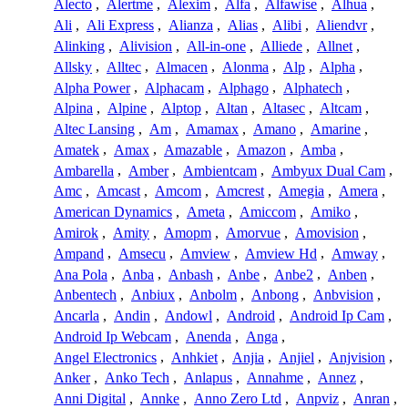
Alecto
,
Alertme
,
Alexim
,
Alfa
,
Alfawise
,
Alhua
,
Ali
,
Ali Express
,
Alianza
,
Alias
,
Alibi
,
Aliendvr
,
Alinking
,
Alivision
,
All-in-one
,
Alliede
,
Allnet
,
Allsky
,
Alltec
,
Almacen
,
Alonma
,
Alp
,
Alpha
,
Alpha Power
,
Alphacam
,
Alphago
,
Alphatech
,
Alpina
,
Alpine
,
Alptop
,
Altan
,
Altasec
,
Altcam
,
Altec Lansing
,
Am
,
Amamax
,
Amano
,
Amarine
,
Amatek
,
Amax
,
Amazable
,
Amazon
,
Amba
,
Ambarella
,
Amber
,
Ambientcam
,
Ambyux Dual Cam
,
Amc
,
Amcast
,
Amcom
,
Amcrest
,
Amegia
,
Amera
,
American Dynamics
,
Ameta
,
Amiccom
,
Amiko
,
Amirok
,
Amity
,
Amopm
,
Amorvue
,
Amovision
,
Ampand
,
Amsecu
,
Amview
,
Amview Hd
,
Amway
,
Ana Pola
,
Anba
,
Anbash
,
Anbe
,
Anbe2
,
Anben
,
Anbentech
,
Anbiux
,
Anbolm
,
Anbong
,
Anbvision
,
Ancarla
,
Andin
,
Andowl
,
Android
,
Android Ip Cam
,
Android Ip Webcam
,
Anenda
,
Anga
,
Angel Electronics
,
Anhkiet
,
Anjia
,
Anjiel
,
Anjvision
,
Anker
,
Anko Tech
,
Anlapus
,
Annahme
,
Annez
,
Anni Digital
,
Annke
,
Anno Zero Ltd
,
Anpviz
,
Anran
,