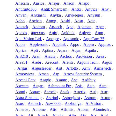
Anscam
,
Ansice
,
Ansjer
,
Anson
,
Anspo
,
Antifurto365
,
Antik Smartcam
,
Antkr
,
Antrica
,
Anv
,
Anvan
,
Anxinshi
,
Anyka
,
Anykeeper
,
Anysun
,
Aobo
,
Aochan
,
Aomg
,
Aoshi
,
Aosu
,
Aote
,
Aotetek
,
Aottom
,
Ap-tech
,
Apc
,
Apeman
,
Aper
,
Apexis
,
apexxus
,
Apix
,
Apklink
,
Apleye
,
Apm
,
Apn Vision Ltd.
,
Apogee
,
Aposonic
,
App Cam 35
,
Apple
,
Applesonic
,
Applink
,
Appo
,
Appro
,
Approx
,
Aprica
,
Apti
,
Aptina
,
Aqara
,
Aqua
,
Aquila
,
Ar3210
,
Aran
,
Arcctv
,
Archos
,
Arcvision
,
Area
,
Area51
,
Arebi
,
Arecont
,
Arenti
,
Argom Tech
,
Argos
,
Argus
,
Argusleader
,
Arit
,
Arlotto
,
Arm
,
Arma-tech
,
Armorview
,
Arnan
,
Arp
,
Arrow Security System
,
Arvani Cctv
,
Asagio
,
Asante
,
Asc
,
Asdibuy
,
Asecam
,
Asgari
,
Ashmount Ptz
,
Asia
,
Asip
,
Asm
,
Asoni
,
Aspac
,
Asrock
,
Astak
,
Asterix
,
Asti
,
Astr
,
Astra Streaming
,
Astrind
,
Astroghost
,
Astrum
,
Astun
,
Asus
,
Asutech
,
Asw-006
,
Aszhonga
,
At Vision
,
Atheros
,
Athome
,
Atis
,
Atlantis
,
Atlona
,
Atomtech
,
Atrix
,
Att
,
Attech
,
Attichd
,
Attn
,
Atv
,
Atz
,
Au3
,