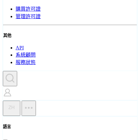
購買許可證
管理許可證
其他
API
系統顧問
服務狀態
ZH
語言