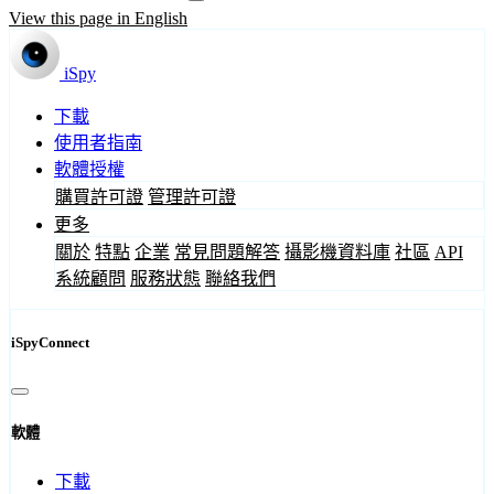
View this page in English
iSpy
下載
使用者指南
軟體授權
購買許可證
管理許可證
更多
關於
特點
企業
常見問題解答
攝影機資料庫
社區
API
系統顧問
服務狀態
聯絡我們
iSpyConnect
軟體
下載