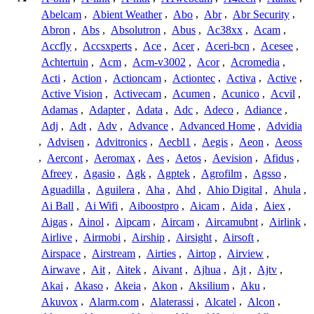
Abelcam
,
Abient Weather
,
Abo
,
Abr
,
Abr Security
,
Abron
,
Abs
,
Absolutron
,
Abus
,
Ac38xx
,
Acam
,
Accfly
,
Accsxperts
,
Ace
,
Acer
,
Aceri-bcn
,
Acesee
,
Achtertuin
,
Acm
,
Acm-v3002
,
Acor
,
Acromedia
,
Acti
,
Action
,
Actioncam
,
Actiontec
,
Activa
,
Active
,
Active Vision
,
Activecam
,
Acumen
,
Acunico
,
Acvil
,
Adamas
,
Adapter
,
Adata
,
Adc
,
Adeco
,
Adiance
,
Adj
,
Adt
,
Adv
,
Advance
,
Advanced Home
,
Advidia
,
Advisen
,
Advitronics
,
Aecbl1
,
Aegis
,
Aeon
,
Aeoss
,
Aercont
,
Aeromax
,
Aes
,
Aetos
,
Aevision
,
Afidus
,
Afreey
,
Agasio
,
Agk
,
Agptek
,
Agrofilm
,
Agsso
,
Aguadilla
,
Aguilera
,
Aha
,
Ahd
,
Ahio Digital
,
Ahula
,
Ai Ball
,
Ai Wifi
,
Aiboostpro
,
Aicam
,
Aida
,
Aiex
,
Aigas
,
Ainol
,
Aipcam
,
Aircam
,
Aircamubnt
,
Airlink
,
Airlive
,
Airmobi
,
Airship
,
Airsight
,
Airsoft
,
Airspace
,
Airstream
,
Airties
,
Airtop
,
Airview
,
Airwave
,
Ait
,
Aitek
,
Aivant
,
Ajhua
,
Ajt
,
Ajtv
,
Akai
,
Akaso
,
Akeia
,
Akon
,
Aksilium
,
Aku
,
Akuvox
,
Alarm.com
,
Alaterassi
,
Alcatel
,
Alcon
,