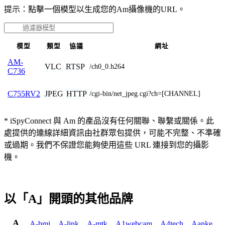
提示：點擊一個模型以生成您的Am攝像機的URL。
模型
類型
協議
網址
AM-
VLC
RTSP
/ch0_0.h264
C736
JPEG
HTTP
C755RV2
/cgi-bin/net_jpeg.cgi?ch=[CHANNEL]
* iSpyConnect 與 Am 的產品沒有任何關聯、聯繫或關係。此
處提供的連線詳細資訊由社群眾包提供，可能不完整、不準確
或過期。我們不保證您能夠使用這些 URL 連接到您的攝影
機。
以「A」開頭的其他品牌
A
A-bmi
,
A-link
,
A-mtk
,
A1webcam
,
A4tech
,
Aanke
,