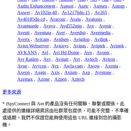
Audio Enhancement
,
August
,
Auric
,
Aussen
,
Autoip
,
Auwer
,
Av102ip-40
,
Av12176dn-15
,
Av265
,
Av40185dn-cd
,
Avacom
,
Avaja
,
Avalonix
,
Avantgarde
,
Avaya
,
Avd552mip
,
Ave
,
Avenir
,
Aventi
,
Aventura
,
Aver
,
Averdigi
,
Avermedia
,
Avertx
,
Avicam
,
Avidsen
,
Avigilon
,
Avilink
,
Avios Webserver
,
Aviosys
,
Avipas
,
Aviptek
,
Avistek
,
AVKANS
,
Avl
,
Avl Hd Dome
,
Avn
,
Avonic
,
Avr Raiden
,
Avs
,
Avstart
,
Avt
,
Avtech
,
Avtron
,
Avue
,
Avycon
,
Avz
,
Awfa-cam
,
Awow
,
Axenta
,
Axeon
,
Axgio
,
Axis
,
Axium
,
Axp
,
Ayrstone
,
Azemax
,
Azone
,
Azpen
,
Aztech
更多來源
* iSpyConnect 與 Am 的產品沒有任何關聯、聯繫或關係。此
處提供的連線詳細資訊由社群眾包提供，可能不完整、不準確
或過期。我們不保證您能夠使用這些 URL 連接到您的攝影
機。