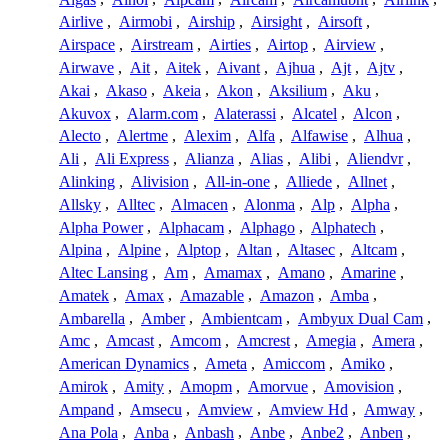
Airlive
,
Airmobi
,
Airship
,
Airsight
,
Airsoft
,
Airspace
,
Airstream
,
Airties
,
Airtop
,
Airview
,
Airwave
,
Ait
,
Aitek
,
Aivant
,
Ajhua
,
Ajt
,
Ajtv
,
Akai
,
Akaso
,
Akeia
,
Akon
,
Aksilium
,
Aku
,
Akuvox
,
Alarm.com
,
Alaterassi
,
Alcatel
,
Alcon
,
Alecto
,
Alertme
,
Alexim
,
Alfa
,
Alfawise
,
Alhua
,
Ali
,
Ali Express
,
Alianza
,
Alias
,
Alibi
,
Aliendvr
,
Alinking
,
Alivision
,
All-in-one
,
Alliede
,
Allnet
,
Allsky
,
Alltec
,
Almacen
,
Alonma
,
Alp
,
Alpha
,
Alpha Power
,
Alphacam
,
Alphago
,
Alphatech
,
Alpina
,
Alpine
,
Alptop
,
Altan
,
Altasec
,
Altcam
,
Altec Lansing
,
Am
,
Amamax
,
Amano
,
Amarine
,
Amatek
,
Amax
,
Amazable
,
Amazon
,
Amba
,
Ambarella
,
Amber
,
Ambientcam
,
Ambyux Dual Cam
,
Amc
,
Amcast
,
Amcom
,
Amcrest
,
Amegia
,
Amera
,
American Dynamics
,
Ameta
,
Amiccom
,
Amiko
,
Amirok
,
Amity
,
Amopm
,
Amorvue
,
Amovision
,
Ampand
,
Amsecu
,
Amview
,
Amview Hd
,
Amway
,
Ana Pola
,
Anba
,
Anbash
,
Anbe
,
Anbe2
,
Anben
,