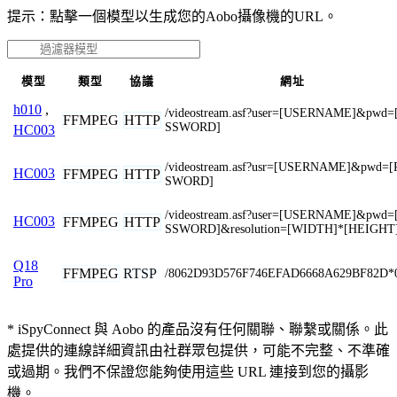
提示：點擊一個模型以生成您的Aobo攝像機的URL。
模型
類型
協議
網址
h010
,
/videostream.asf?user=[USERNAME]&pwd=
FFMPEG
HTTP
SSWORD]
HC003
/videostream.asf?usr=[USERNAME]&pwd=[
HC003
FFMPEG
HTTP
SWORD]
/videostream.asf?user=[USERNAME]&pwd=
HC003
FFMPEG
HTTP
SSWORD]&resolution=[WIDTH]*[HEIGHT
Q18
FFMPEG
RTSP
/8062D93D576F746EFAD6668A629BF82D*
Pro
* iSpyConnect 與 Aobo 的產品沒有任何關聯、聯繫或關係。此
處提供的連線詳細資訊由社群眾包提供，可能不完整、不準確
或過期。我們不保證您能夠使用這些 URL 連接到您的攝影
機。