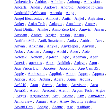
Anbentech
,
Anbiux
,
Anbolm
,
Anbong
,
Anbvision
,
Ancarla
,
Andin
,
Andowl
,
Android
,
Android Ip Cam
,
Android Ip Webcam
,
Anenda
,
Anga
,
Angel Electronics
,
Anhkiet
,
Anjia
,
Anjiel
,
Anjvision
,
Anker
,
Anko Tech
,
Anlapus
,
Annahme
,
Annez
,
Anni Digital
,
Annke
,
Anno Zero Ltd
,
Anpviz
,
Anran
,
Anscam
,
Ansice
,
Ansjer
,
Anson
,
Anspo
,
Antifurto365
,
Antik Smartcam
,
Antkr
,
Antrica
,
Anv
,
Anvan
,
Anxinshi
,
Anyka
,
Anykeeper
,
Anysun
,
Aobo
,
Aochan
,
Aomg
,
Aoshi
,
Aosu
,
Aote
,
Aotetek
,
Aottom
,
Ap-tech
,
Apc
,
Apeman
,
Aper
,
Apexis
,
apexxus
,
Apix
,
Apklink
,
Apleye
,
Apm
,
Apn Vision Ltd.
,
Apogee
,
Aposonic
,
App Cam 35
,
Apple
,
Applesonic
,
Applink
,
Appo
,
Appro
,
Approx
,
Aprica
,
Apti
,
Aptina
,
Aqara
,
Aqua
,
Aquila
,
Ar3210
,
Aran
,
Arcctv
,
Archos
,
Arcvision
,
Area
,
Area51
,
Arebi
,
Arecont
,
Arenti
,
Argom Tech
,
Argos
,
Argus
,
Argusleader
,
Arit
,
Arlotto
,
Arm
,
Arma-tech
,
Armorview
,
Arnan
,
Arp
,
Arrow Security System
,
Arvani Cctv
,
Asagio
,
Asante
,
Asc
,
Asdibuy
,