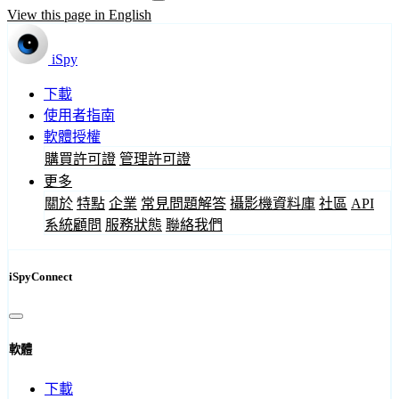
View this page in English
iSpy
下載
使用者指南
軟體授權
購買許可證
管理許可證
更多
關於
特點
企業
常見問題解答
攝影機資料庫
社區
API
系統顧問
服務狀態
聯絡我們
iSpyConnect
軟體
下載