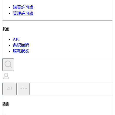
購買許可證
管理許可證
其他
API
系統顧問
服務狀態
ZH
語言