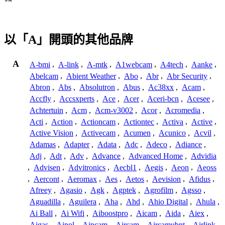
以「A」開頭的其他品牌
A
A-bmi
,
A-link
,
A-mtk
,
A1webcam
,
A4tech
,
Aanke
,
Abelcam
,
Abient Weather
,
Abo
,
Abr
,
Abr Security
,
Abron
,
Abs
,
Absolutron
,
Abus
,
Ac38xx
,
Acam
,
Accfly
,
Accsxperts
,
Ace
,
Acer
,
Aceri-bcn
,
Acesee
,
Achtertuin
,
Acm
,
Acm-v3002
,
Acor
,
Acromedia
,
Acti
,
Action
,
Actioncam
,
Actiontec
,
Activa
,
Active
,
Active Vision
,
Activecam
,
Acumen
,
Acunico
,
Acvil
,
Adamas
,
Adapter
,
Adata
,
Adc
,
Adeco
,
Adiance
,
Adj
,
Adt
,
Adv
,
Advance
,
Advanced Home
,
Advidia
,
Advisen
,
Advitronics
,
Aecbl1
,
Aegis
,
Aeon
,
Aeoss
,
Aercont
,
Aeromax
,
Aes
,
Aetos
,
Aevision
,
Afidus
,
Afreey
,
Agasio
,
Agk
,
Agptek
,
Agrofilm
,
Agsso
,
Aguadilla
,
Aguilera
,
Aha
,
Ahd
,
Ahio Digital
,
Ahula
,
Ai Ball
,
Ai Wifi
,
Aiboostpro
,
Aicam
,
Aida
,
Aiex
,
Aigas
,
Ainol
,
Aipcam
,
Aircam
,
Aircamubnt
,
Airlink
,