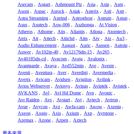
Asecam
,
Asgari
,
Ashmount Ptz
,
Asia
,
Asip
,
Asm
,
Asoni
,
Aspac
,
Asrock
,
Astak
,
Asterix
,
Asti
,
Astr
,
Astra Streaming
,
Astrind
,
Astroghost
,
Astrum
,
Astun
,
Asus
,
Asutech
,
Asw-006
,
Aszhonga
,
At Vision
,
Atheros
,
Athome
,
Atis
,
Atlantis
,
Atlona
,
Atomtech
,
Atrix
,
Att
,
Attech
,
Attichd
,
Attn
,
Atv
,
Atz
,
Au3
,
Audio Enhancement
,
August
,
Auric
,
Aussen
,
Autoip
,
Auwer
,
Av102ip-40
,
Av12176dn-15
,
Av265
,
Av40185dn-cd
,
Avacom
,
Avaja
,
Avalonix
,
Avantgarde
,
Avaya
,
Avd552mip
,
Ave
,
Avenir
,
Aventi
,
Aventura
,
Aver
,
Averdigi
,
Avermedia
,
Avertx
,
Avicam
,
Avidsen
,
Avigilon
,
Avilink
,
Avios Webserver
,
Aviosys
,
Avipas
,
Aviptek
,
Avistek
,
AVKANS
,
Avl
,
Avl Hd Dome
,
Avn
,
Avonic
,
Avr Raiden
,
Avs
,
Avstart
,
Avt
,
Avtech
,
Avtron
,
Avue
,
Avycon
,
Avz
,
Awfa-cam
,
Awow
,
Axenta
,
Axeon
,
Axgio
,
Axis
,
Axium
,
Axp
,
Ayrstone
,
Azemax
,
Azone
,
Azpen
,
Aztech
更多來源