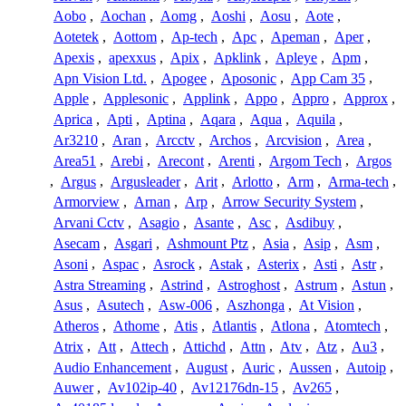
Aobo
,
Aochan
,
Aomg
,
Aoshi
,
Aosu
,
Aote
,
Aotetek
,
Aottom
,
Ap-tech
,
Apc
,
Apeman
,
Aper
,
Apexis
,
apexxus
,
Apix
,
Apklink
,
Apleye
,
Apm
,
Apn Vision Ltd.
,
Apogee
,
Aposonic
,
App Cam 35
,
Apple
,
Applesonic
,
Applink
,
Appo
,
Appro
,
Approx
,
Aprica
,
Apti
,
Aptina
,
Aqara
,
Aqua
,
Aquila
,
Ar3210
,
Aran
,
Arcctv
,
Archos
,
Arcvision
,
Area
,
Area51
,
Arebi
,
Arecont
,
Arenti
,
Argom Tech
,
Argos
,
Argus
,
Argusleader
,
Arit
,
Arlotto
,
Arm
,
Arma-tech
,
Armorview
,
Arnan
,
Arp
,
Arrow Security System
,
Arvani Cctv
,
Asagio
,
Asante
,
Asc
,
Asdibuy
,
Asecam
,
Asgari
,
Ashmount Ptz
,
Asia
,
Asip
,
Asm
,
Asoni
,
Aspac
,
Asrock
,
Astak
,
Asterix
,
Asti
,
Astr
,
Astra Streaming
,
Astrind
,
Astroghost
,
Astrum
,
Astun
,
Asus
,
Asutech
,
Asw-006
,
Aszhonga
,
At Vision
,
Atheros
,
Athome
,
Atis
,
Atlantis
,
Atlona
,
Atomtech
,
Atrix
,
Att
,
Attech
,
Attichd
,
Attn
,
Atv
,
Atz
,
Au3
,
Audio Enhancement
,
August
,
Auric
,
Aussen
,
Autoip
,
Auwer
,
Av102ip-40
,
Av12176dn-15
,
Av265
,