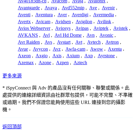
Av40185dn-cd
,
Avacom
,
Avaja
,
Avalonix
,
Avantgarde
,
Avaya
,
Avd552mip
,
Ave
,
Avenir
,
Aventi
,
Aventura
,
Aver
,
Averdigi
,
Avermedia
,
Avertx
,
Avicam
,
Avidsen
,
Avigilon
,
Avilink
,
Avios Webserver
,
Aviosys
,
Avipas
,
Aviptek
,
Avistek
,
AVKANS
,
Avl
,
Avl Hd Dome
,
Avn
,
Avonic
,
Avr Raiden
,
Avs
,
Avstart
,
Avt
,
Avtech
,
Avtron
,
Avue
,
Avycon
,
Avz
,
Awfa-cam
,
Awow
,
Axenta
,
Axeon
,
Axgio
,
Axis
,
Axium
,
Axp
,
Ayrstone
,
Azemax
,
Azone
,
Azpen
,
Aztech
更多來源
* iSpyConnect 與 Adv 的產品沒有任何關聯、聯繫或關係。此
處提供的連線詳細資訊由社群眾包提供，可能不完整、不準確
或過期。我們不保證您能夠使用這些 URL 連接到您的攝影
機。
返回頂部