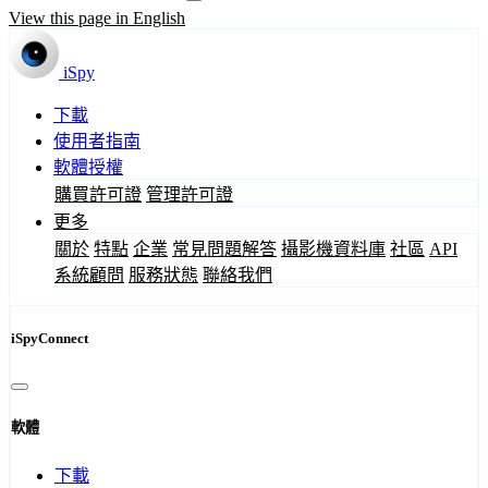
View this page in English
iSpy
下載
使用者指南
軟體授權
購買許可證
管理許可證
更多
關於
特點
企業
常見問題解答
攝影機資料庫
社區
API
系統顧問
服務狀態
聯絡我們
iSpyConnect
軟體
下載