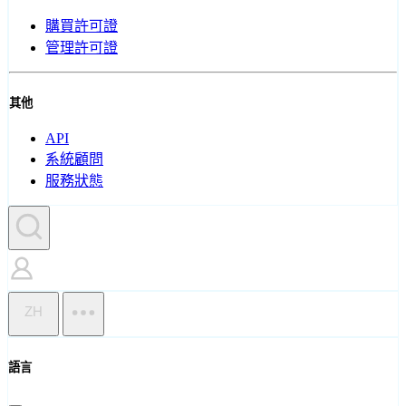
購買許可證
管理許可證
其他
API
系統顧問
服務狀態
ZH
語言