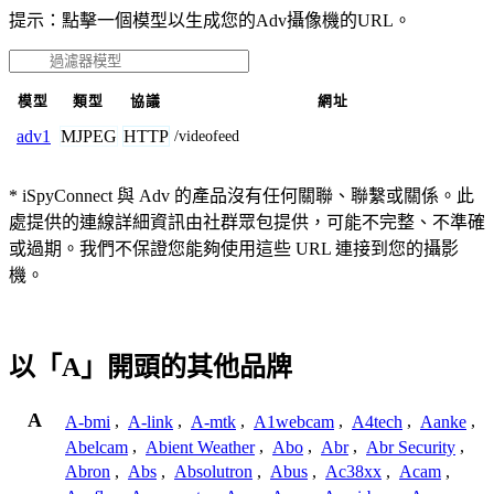
提示：點擊一個模型以生成您的Adv攝像機的URL。
模型
類型
協議
網址
MJPEG
HTTP
adv1
/videofeed
* iSpyConnect 與 Adv 的產品沒有任何關聯、聯繫或關係。此
處提供的連線詳細資訊由社群眾包提供，可能不完整、不準確
或過期。我們不保證您能夠使用這些 URL 連接到您的攝影
機。
以「A」開頭的其他品牌
A
A-bmi
,
A-link
,
A-mtk
,
A1webcam
,
A4tech
,
Aanke
,
Abelcam
,
Abient Weather
,
Abo
,
Abr
,
Abr Security
,
Abron
,
Abs
,
Absolutron
,
Abus
,
Ac38xx
,
Acam
,