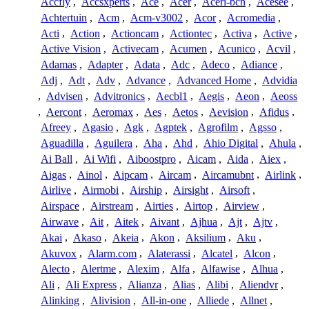
Accfly
,
Accsxperts
,
Ace
,
Acer
,
Aceri-bcn
,
Acesee
,
Achtertuin
,
Acm
,
Acm-v3002
,
Acor
,
Acromedia
,
Acti
,
Action
,
Actioncam
,
Actiontec
,
Activa
,
Active
,
Active Vision
,
Activecam
,
Acumen
,
Acunico
,
Acvil
,
Adamas
,
Adapter
,
Adata
,
Adc
,
Adeco
,
Adiance
,
Adj
,
Adt
,
Adv
,
Advance
,
Advanced Home
,
Advidia
,
Advisen
,
Advitronics
,
Aecbl1
,
Aegis
,
Aeon
,
Aeoss
,
Aercont
,
Aeromax
,
Aes
,
Aetos
,
Aevision
,
Afidus
,
Afreey
,
Agasio
,
Agk
,
Agptek
,
Agrofilm
,
Agsso
,
Aguadilla
,
Aguilera
,
Aha
,
Ahd
,
Ahio Digital
,
Ahula
,
Ai Ball
,
Ai Wifi
,
Aiboostpro
,
Aicam
,
Aida
,
Aiex
,
Aigas
,
Ainol
,
Aipcam
,
Aircam
,
Aircamubnt
,
Airlink
,
Airlive
,
Airmobi
,
Airship
,
Airsight
,
Airsoft
,
Airspace
,
Airstream
,
Airties
,
Airtop
,
Airview
,
Airwave
,
Ait
,
Aitek
,
Aivant
,
Ajhua
,
Ajt
,
Ajtv
,
Akai
,
Akaso
,
Akeia
,
Akon
,
Aksilium
,
Aku
,
Akuvox
,
Alarm.com
,
Alaterassi
,
Alcatel
,
Alcon
,
Alecto
,
Alertme
,
Alexim
,
Alfa
,
Alfawise
,
Alhua
,
Ali
,
Ali Express
,
Alianza
,
Alias
,
Alibi
,
Aliendvr
,
Alinking
,
Alivision
,
All-in-one
,
Alliede
,
Allnet
,