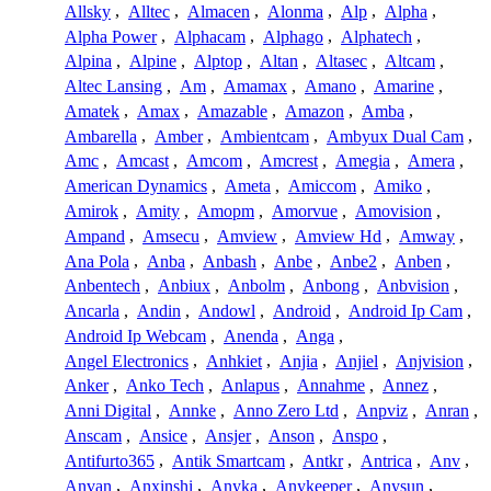
Allsky
,
Alltec
,
Almacen
,
Alonma
,
Alp
,
Alpha
,
Alpha Power
,
Alphacam
,
Alphago
,
Alphatech
,
Alpina
,
Alpine
,
Alptop
,
Altan
,
Altasec
,
Altcam
,
Altec Lansing
,
Am
,
Amamax
,
Amano
,
Amarine
,
Amatek
,
Amax
,
Amazable
,
Amazon
,
Amba
,
Ambarella
,
Amber
,
Ambientcam
,
Ambyux Dual Cam
,
Amc
,
Amcast
,
Amcom
,
Amcrest
,
Amegia
,
Amera
,
American Dynamics
,
Ameta
,
Amiccom
,
Amiko
,
Amirok
,
Amity
,
Amopm
,
Amorvue
,
Amovision
,
Ampand
,
Amsecu
,
Amview
,
Amview Hd
,
Amway
,
Ana Pola
,
Anba
,
Anbash
,
Anbe
,
Anbe2
,
Anben
,
Anbentech
,
Anbiux
,
Anbolm
,
Anbong
,
Anbvision
,
Ancarla
,
Andin
,
Andowl
,
Android
,
Android Ip Cam
,
Android Ip Webcam
,
Anenda
,
Anga
,
Angel Electronics
,
Anhkiet
,
Anjia
,
Anjiel
,
Anjvision
,
Anker
,
Anko Tech
,
Anlapus
,
Annahme
,
Annez
,
Anni Digital
,
Annke
,
Anno Zero Ltd
,
Anpviz
,
Anran
,
Anscam
,
Ansice
,
Ansjer
,
Anson
,
Anspo
,
Antifurto365
,
Antik Smartcam
,
Antkr
,
Antrica
,
Anv
,
Anvan
,
Anxinshi
,
Anyka
,
Anykeeper
,
Anysun
,