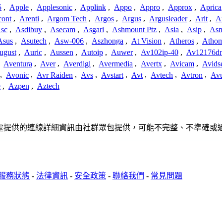
5
,
Apple
,
Applesonic
,
Applink
,
Appo
,
Appro
,
Approx
,
Aprica
cont
,
Arenti
,
Argom Tech
,
Argos
,
Argus
,
Argusleader
,
Arit
,
Ar
sc
,
Asdibuy
,
Asecam
,
Asgari
,
Ashmount Ptz
,
Asia
,
Asip
,
As
Asus
,
Asutech
,
Asw-006
,
Aszhonga
,
At Vision
,
Atheros
,
Atho
ugust
,
Auric
,
Aussen
,
Autoip
,
Auwer
,
Av102ip-40
,
Av12176dn
,
Aventura
,
Aver
,
Averdigi
,
Avermedia
,
Avertx
,
Avicam
,
Avids
,
Avonic
,
Avr Raiden
,
Avs
,
Avstart
,
Avt
,
Avtech
,
Avtron
,
Av
e
,
Azpen
,
Aztech
聯繫或關係。此處提供的連線詳細資訊由社群眾包提供，可能不完整、不準
服務狀態
-
法律資訊
-
安全政策
-
聯絡我們
-
常見問題