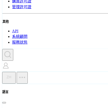
購買許可證
管理許可證
其他
API
系統顧問
服務狀態
ZH
語言