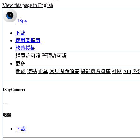
View this page in English
iSpy
下載
使用者指南
軟體授權
購買許可證
管理許可證
更多
關於
特點
企業
常見問題解答
攝影機資料庫
社區
API
系
iSpyConnect
軟體
下載