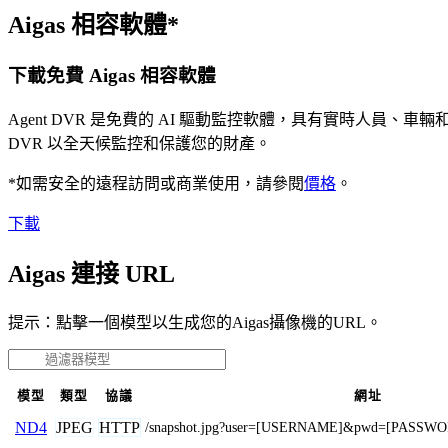
Aigas 相容軟體*
下載免費 Aigas 相容軟體
Agent DVR 是免費的 AI 驅動監控軟體，具有實時人員
DVR 以全天候監控和保護您的財產。
*如需安全的遠程訪問或商業使用，請參閱
價格
。
下載
Aigas 連接 URL
提示：點擊一個模型以生成您的Aigas攝像機的URL。
模型
類型
協議
網址
JPEG
HTTP
ND4
/snapshot.jpg?user=[USERNAME]&pwd=[PASS