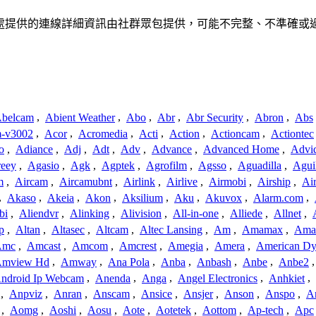
聯繫或關係。此處提供的連線詳細資訊由社群眾包提供，可能不完整、不準
belcam
,
Abient Weather
,
Abo
,
Abr
,
Abr Security
,
Abron
,
Abs
-v3002
,
Acor
,
Acromedia
,
Acti
,
Action
,
Actioncam
,
Actiontec
o
,
Adiance
,
Adj
,
Adt
,
Adv
,
Advance
,
Advanced Home
,
Advi
reey
,
Agasio
,
Agk
,
Agptek
,
Agrofilm
,
Agsso
,
Aguadilla
,
Agui
m
,
Aircam
,
Aircamubnt
,
Airlink
,
Airlive
,
Airmobi
,
Airship
,
Air
,
Akaso
,
Akeia
,
Akon
,
Aksilium
,
Aku
,
Akuvox
,
Alarm.com
,
bi
,
Aliendvr
,
Alinking
,
Alivision
,
All-in-one
,
Alliede
,
Allnet
,
p
,
Altan
,
Altasec
,
Altcam
,
Altec Lansing
,
Am
,
Amamax
,
Ama
Amc
,
Amcast
,
Amcom
,
Amcrest
,
Amegia
,
Amera
,
American Dy
mview Hd
,
Amway
,
Ana Pola
,
Anba
,
Anbash
,
Anbe
,
Anbe2
ndroid Ip Webcam
,
Anenda
,
Anga
,
Angel Electronics
,
Anhkiet
,
,
Anpviz
,
Anran
,
Anscam
,
Ansice
,
Ansjer
,
Anson
,
Anspo
,
An
,
Aomg
,
Aoshi
,
Aosu
,
Aote
,
Aotetek
,
Aottom
,
Ap-tech
,
Apc