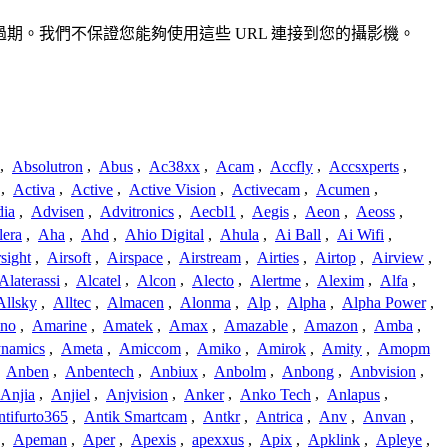
確或過期。我們不保證您能夠使用這些 URL 連接到您的攝影機。
,
Absolutron
,
Abus
,
Ac38xx
,
Acam
,
Accfly
,
Accsxperts
,
,
Activa
,
Active
,
Active Vision
,
Activecam
,
Acumen
,
dia
,
Advisen
,
Advitronics
,
Aecbl1
,
Aegis
,
Aeon
,
Aeoss
,
lera
,
Aha
,
Ahd
,
Ahio Digital
,
Ahula
,
Ai Ball
,
Ai Wifi
,
sight
,
Airsoft
,
Airspace
,
Airstream
,
Airties
,
Airtop
,
Airview
,
Alaterassi
,
Alcatel
,
Alcon
,
Alecto
,
Alertme
,
Alexim
,
Alfa
,
Allsky
,
Alltec
,
Almacen
,
Alonma
,
Alp
,
Alpha
,
Alpha Power
,
no
,
Amarine
,
Amatek
,
Amax
,
Amazable
,
Amazon
,
Amba
,
namics
,
Ameta
,
Amiccom
,
Amiko
,
Amirok
,
Amity
,
Amopm
,
Anben
,
Anbentech
,
Anbiux
,
Anbolm
,
Anbong
,
Anbvision
,
Anjia
,
Anjiel
,
Anjvision
,
Anker
,
Anko Tech
,
Anlapus
,
tifurto365
,
Antik Smartcam
,
Antkr
,
Antrica
,
Anv
,
Anvan
,
,
Apeman
,
Aper
,
Apexis
,
apexxus
,
Apix
,
Apklink
,
Apleye
,