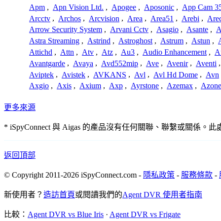
Apm
,
Apn Vision Ltd.
,
Apogee
,
Aposonic
,
App Cam 3
Arcctv
,
Archos
,
Arcvision
,
Area
,
Area51
,
Arebi
,
Are
Arrow Security System
,
Arvani Cctv
,
Asagio
,
Asante
,
A
Astra Streaming
,
Astrind
,
Astroghost
,
Astrum
,
Astun
,
Attichd
,
Attn
,
Atv
,
Atz
,
Au3
,
Audio Enhancement
,
A
Avantgarde
,
Avaya
,
Avd552mip
,
Ave
,
Avenir
,
Aventi
Aviptek
,
Avistek
,
AVKANS
,
Avl
,
Avl Hd Dome
,
Avn
Axgio
,
Axis
,
Axium
,
Axp
,
Ayrstone
,
Azemax
,
Azon
更多來源
* iSpyConnect 與 Aigas 的產品沒有任何關聯、
返回頂部
© Copyright 2011-2026 iSpyConnect.com -
隱私政策
-
服務條款
-
新使用者？
造訪首頁
或閱讀我們的
Agent DVR 使用者指南
比較：
Agent DVR vs Blue Iris
·
Agent DVR vs Frigate