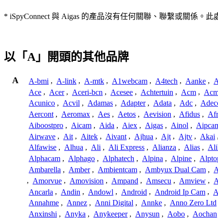
* iSpyConnect 與 Aigas 的產品沒有任何關聯、
以「A」開頭的其他品牌
A
A-bmi
,
A-link
,
A-mtk
,
A1webcam
,
A4tech
,
Aanke
,
A
Ace
,
Acer
,
Aceri-bcn
,
Acesee
,
Achtertuin
,
Acm
,
Acm
Acunico
,
Acvil
,
Adamas
,
Adapter
,
Adata
,
Adc
,
Adec
Aercont
,
Aeromax
,
Aes
,
Aetos
,
Aevision
,
Afidus
,
Af
Aiboostpro
,
Aicam
,
Aida
,
Aiex
,
Aigas
,
Ainol
,
Aipca
Airwave
,
Ait
,
Aitek
,
Aivant
,
Ajhua
,
Ajt
,
Ajtv
,
Akai
Alfawise
,
Alhua
,
Ali
,
Ali Express
,
Alianza
,
Alias
,
Ali
Alphacam
,
Alphago
,
Alphatech
,
Alpina
,
Alpine
,
Alpto
Ambarella
,
Amber
,
Ambientcam
,
Ambyux Dual Cam
,
,
Amorvue
,
Amovision
,
Ampand
,
Amsecu
,
Amview
,
A
Ancarla
,
Andin
,
Andowl
,
Android
,
Android Ip Cam
,
A
Annahme
,
Annez
,
Anni Digital
,
Annke
,
Anno Zero Ltd
Anxinshi
,
Anyka
,
Anykeeper
,
Anysun
,
Aobo
,
Aochan