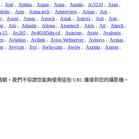
,
Apti
,
Aptina
,
Aqara
,
Aqua
,
Aquila
,
Ar3210
,
Aran
,
lotto
,
Arm
,
Arma-tech
,
Armorview
,
Arnan
,
Arp
,
m
,
Asoni
,
Aspac
,
Asrock
,
Astak
,
Asterix
,
Asti
,
Astr
,
me
,
Atis
,
Atlantis
,
Atlona
,
Atomtech
,
Atrix
,
Att
,
Attech
,
-15
,
Av265
,
Av40185dn-cd
,
Avacom
,
Avaja
,
Avalonix
,
en
,
Avigilon
,
Avilink
,
Avios Webserver
,
Aviosys
,
Avipas
,
ue
,
Avycon
,
Avz
,
Awfa-cam
,
Awow
,
Axenta
,
Axeon
,
確或過期。我們不保證您能夠使用這些 URL 連接到您的攝影機。