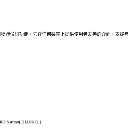
、車輛和物體偵測功能。它在任何裝置上提供使用者友善的介面，支援
WORD]&strm=[CHANNEL]