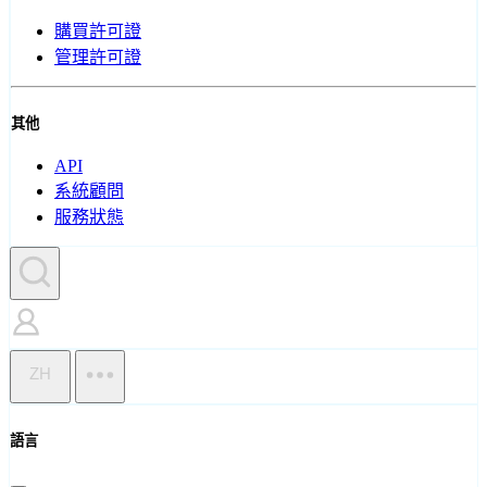
購買許可證
管理許可證
其他
API
系統顧問
服務狀態
ZH
語言