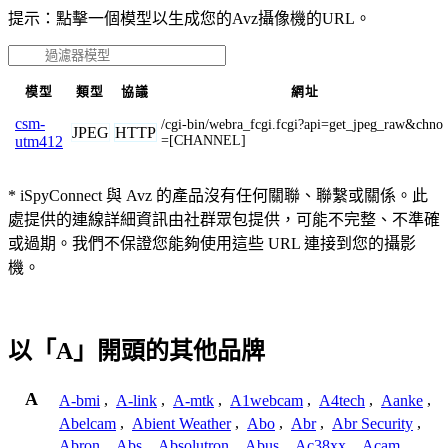
提示：點擊一個模型以生成您的Avz攝像機的URL。
模型
類型
協議
網址
csm-
/cgi-bin/webra_fcgi.fcgi?api=get_jpeg_raw&chno
JPEG
HTTP
=[CHANNEL]
utm412
* iSpyConnect 與 Avz 的產品沒有任何關聯、聯繫或關係。此
處提供的連線詳細資訊由社群眾包提供，可能不完整、不準確
或過期。我們不保證您能夠使用這些 URL 連接到您的攝影
機。
以「A」開頭的其他品牌
A
A-bmi
,
A-link
,
A-mtk
,
A1webcam
,
A4tech
,
Aanke
,
Abelcam
,
Abient Weather
,
Abo
,
Abr
,
Abr Security
,
Abron
,
Abs
,
Absolutron
,
Abus
,
Ac38xx
,
Acam
,