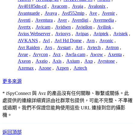
Av40185dn-cd
,
Avacom
,
Avaja
,
Avalonix
,
Avantgarde
,
Avaya
,
Avd552mip
,
Ave
,
Avenir
,
Aventi
,
Aventura
,
Aver
,
Averdigi
,
Avermedia
,
Avertx
,
Avicam
,
Avidsen
,
Avigilon
,
Avilink
,
Avios Webserver
,
Aviosys
,
Avipas
,
Aviptek
,
Avistek
,
AVKANS
,
Avl
,
Avl Hd Dome
,
Avn
,
Avonic
,
Avr Raiden
,
Avs
,
Avstart
,
Avt
,
Avtech
,
Avtron
,
Avue
,
Avycon
,
Avz
,
Awfa-cam
,
Awow
,
Axenta
,
Axeon
,
Axgio
,
Axis
,
Axium
,
Axp
,
Ayrstone
,
Azemax
,
Azone
,
Azpen
,
Aztech
更多來源
* iSpyConnect 與 Avz 的產品沒有任何關聯、聯繫或關係。此
處提供的連線詳細資訊由社群眾包提供，可能不完整、不準確
或過期。我們不保證您能夠使用這些 URL 連接到您的攝影
機。
返回頂部