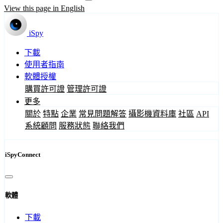
View this page in English
iSpy
下載
使用者指南
軟體授權
購買許可證
管理許可證
更多
關於
特點
企業
常見問題解答
攝影機資料庫
社區
API
系統顧問
服務狀態
聯絡我們
iSpyConnect
軟體
下載