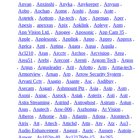
Anvan
,
Anxinshi
,
Anyka
,
Anykeeper
,
Anysun
,
Aobo
,
Aochan
,
Aomg
,
Aoshi
,
Aosu
,
Aote
,
Aotetek
,
Aottom
,
Ap-tech
,
Apc
,
Apeman
,
Aper
,
Apexis
,
apexxus
,
Apix
,
Apklink
,
Apleye
,
Apm
,
Apn Vision Ltd.
,
Apogee
,
Aposonic
,
App Cam 35
,
Apple
,
Applesonic
,
Applink
,
Appo
,
Appro
,
Approx
,
Aprica
,
Apti
,
Aptina
,
Aqara
,
Aqua
,
Aquila
,
Ar3210
,
Aran
,
Arcctv
,
Archos
,
Arcvision
,
Area
,
Area51
,
Arebi
,
Arecont
,
Arenti
,
Argom Tech
,
Argos
,
Argus
,
Argusleader
,
Arit
,
Arlotto
,
Arm
,
Arma-tech
,
Armorview
,
Arnan
,
Arp
,
Arrow Security System
,
Arvani Cctv
,
Asagio
,
Asante
,
Asc
,
Asdibuy
,
Asecam
,
Asgari
,
Ashmount Ptz
,
Asia
,
Asip
,
Asm
,
Asoni
,
Aspac
,
Asrock
,
Astak
,
Asterix
,
Asti
,
Astr
,
Astra Streaming
,
Astrind
,
Astroghost
,
Astrum
,
Astun
,
Asus
,
Asutech
,
Asw-006
,
Aszhonga
,
At Vision
,
Atheros
,
Athome
,
Atis
,
Atlantis
,
Atlona
,
Atomtech
,
Atrix
,
Att
,
Attech
,
Attichd
,
Attn
,
Atv
,
Atz
,
Au3
,
Audio Enhancement
,
August
,
Auric
,
Aussen
,
Autoip
,
Auwer
,
Av102ip-40
,
Av12176dn-15
,
Av265
,