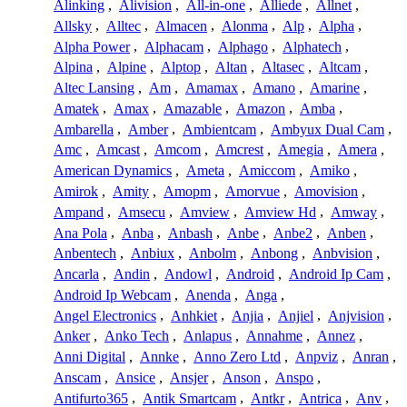
Alinking
,
Alivision
,
All-in-one
,
Alliede
,
Allnet
,
Allsky
,
Alltec
,
Almacen
,
Alonma
,
Alp
,
Alpha
,
Alpha Power
,
Alphacam
,
Alphago
,
Alphatech
,
Alpina
,
Alpine
,
Alptop
,
Altan
,
Altasec
,
Altcam
,
Altec Lansing
,
Am
,
Amamax
,
Amano
,
Amarine
,
Amatek
,
Amax
,
Amazable
,
Amazon
,
Amba
,
Ambarella
,
Amber
,
Ambientcam
,
Ambyux Dual Cam
,
Amc
,
Amcast
,
Amcom
,
Amcrest
,
Amegia
,
Amera
,
American Dynamics
,
Ameta
,
Amiccom
,
Amiko
,
Amirok
,
Amity
,
Amopm
,
Amorvue
,
Amovision
,
Ampand
,
Amsecu
,
Amview
,
Amview Hd
,
Amway
,
Ana Pola
,
Anba
,
Anbash
,
Anbe
,
Anbe2
,
Anben
,
Anbentech
,
Anbiux
,
Anbolm
,
Anbong
,
Anbvision
,
Ancarla
,
Andin
,
Andowl
,
Android
,
Android Ip Cam
,
Android Ip Webcam
,
Anenda
,
Anga
,
Angel Electronics
,
Anhkiet
,
Anjia
,
Anjiel
,
Anjvision
,
Anker
,
Anko Tech
,
Anlapus
,
Annahme
,
Annez
,
Anni Digital
,
Annke
,
Anno Zero Ltd
,
Anpviz
,
Anran
,
Anscam
,
Ansice
,
Ansjer
,
Anson
,
Anspo
,
Antifurto365
,
Antik Smartcam
,
Antkr
,
Antrica
,
Anv
,