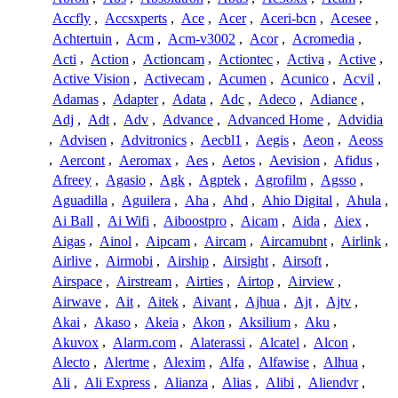
Accfly
,
Accsxperts
,
Ace
,
Acer
,
Aceri-bcn
,
Acesee
,
Achtertuin
,
Acm
,
Acm-v3002
,
Acor
,
Acromedia
,
Acti
,
Action
,
Actioncam
,
Actiontec
,
Activa
,
Active
,
Active Vision
,
Activecam
,
Acumen
,
Acunico
,
Acvil
,
Adamas
,
Adapter
,
Adata
,
Adc
,
Adeco
,
Adiance
,
Adj
,
Adt
,
Adv
,
Advance
,
Advanced Home
,
Advidia
,
Advisen
,
Advitronics
,
Aecbl1
,
Aegis
,
Aeon
,
Aeoss
,
Aercont
,
Aeromax
,
Aes
,
Aetos
,
Aevision
,
Afidus
,
Afreey
,
Agasio
,
Agk
,
Agptek
,
Agrofilm
,
Agsso
,
Aguadilla
,
Aguilera
,
Aha
,
Ahd
,
Ahio Digital
,
Ahula
,
Ai Ball
,
Ai Wifi
,
Aiboostpro
,
Aicam
,
Aida
,
Aiex
,
Aigas
,
Ainol
,
Aipcam
,
Aircam
,
Aircamubnt
,
Airlink
,
Airlive
,
Airmobi
,
Airship
,
Airsight
,
Airsoft
,
Airspace
,
Airstream
,
Airties
,
Airtop
,
Airview
,
Airwave
,
Ait
,
Aitek
,
Aivant
,
Ajhua
,
Ajt
,
Ajtv
,
Akai
,
Akaso
,
Akeia
,
Akon
,
Aksilium
,
Aku
,
Akuvox
,
Alarm.com
,
Alaterassi
,
Alcatel
,
Alcon
,
Alecto
,
Alertme
,
Alexim
,
Alfa
,
Alfawise
,
Alhua
,
Ali
,
Ali Express
,
Alianza
,
Alias
,
Alibi
,
Aliendvr
,