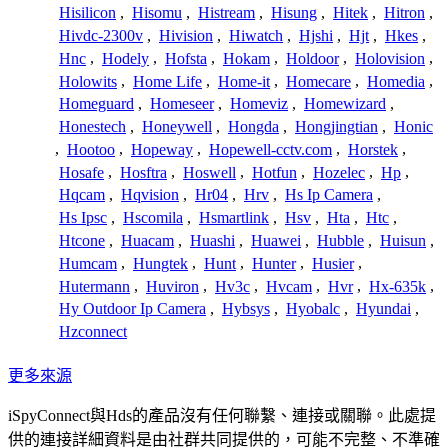
Hisilicon
,
Hisomu
,
Histream
,
Hisung
,
Hitek
,
Hitron
,
Hivdc-2300v
,
Hivision
,
Hiwatch
,
Hjshi
,
Hjt
,
Hkes
,
Hnc
,
Hodely
,
Hofsta
,
Hokam
,
Holdoor
,
Holovision
,
Holowits
,
Home Life
,
Home-it
,
Homecare
,
Homedia
,
Homeguard
,
Homeseer
,
Homeviz
,
Homewizard
,
Honestech
,
Honeywell
,
Hongda
,
Hongjingtian
,
Honic
,
Hootoo
,
Hopeway
,
Hopewell-cctv.com
,
Horstek
,
Hosafe
,
Hosftra
,
Hoswell
,
Hotfun
,
Hozelec
,
Hp
,
Hqcam
,
Hqvision
,
Hr04
,
Hrv
,
Hs Ip Camera
,
Hs Ipsc
,
Hscomila
,
Hsmartlink
,
Hsv
,
Hta
,
Htc
,
Htcone
,
Huacam
,
Huashi
,
Huawei
,
Hubble
,
Huisun
,
Humcam
,
Hungtek
,
Hunt
,
Hunter
,
Husier
,
Hutermann
,
Huviron
,
Hv3c
,
Hvcam
,
Hvr
,
Hx-635k
,
Hy Outdoor Ip Camera
,
Hybsys
,
Hyobalc
,
Hyundai
,
Hzconnect
更多來源
iSpyConnect與Hds的產品沒有任何聯繫、連接或關聯。此處提
供的連接詳細資料是由社群共同提供的，可能不完整、不準確