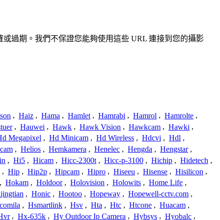
、不準確或過期。我們不保證您能夠使用這些 URL 連接到您的攝影
ison
,
Haiz
,
Hama
,
Hamlet
,
Hamrabi
,
Hamrol
,
Hamrolte
,
tuer
,
Hauwei
,
Hawk
,
Hawk Vision
,
Hawkcam
,
Hawki
,
Hd Megapixel
,
Hd Minicam
,
Hd Wireless
,
Hdcvi
,
Hdl
,
ucam
,
Helios
,
Hemkamera
,
Henelec
,
Hengda
,
Hengstar
,
in
,
Hi5
,
Hicam
,
Hicc-2300t
,
Hicc-p-3100
,
Hichip
,
Hidetech
,
,
Hip
,
Hip2p
,
Hipcam
,
Hipro
,
Hiseeu
,
Hisense
,
Hisilicon
,
,
Hokam
,
Holdoor
,
Holovision
,
Holowits
,
Home Life
,
ingtian
,
Honic
,
Hootoo
,
Hopeway
,
Hopewell-cctv.com
,
comila
,
Hsmartlink
,
Hsv
,
Hta
,
Htc
,
Htcone
,
Huacam
,
Hvr
,
Hx-635k
,
Hy Outdoor Ip Camera
,
Hybsys
,
Hyobalc
,