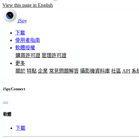
View this page in English
iSpy
下載
使用者指南
軟體授權
購買許可證
管理許可證
更多
關於
特點
企業
常見問題解答
攝影機資料庫
社區
API
系
iSpyConnect
軟體
下載