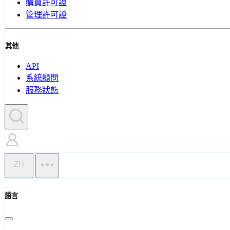
購買許可證
管理許可證
其他
API
系統顧問
服務狀態
ZH
語言