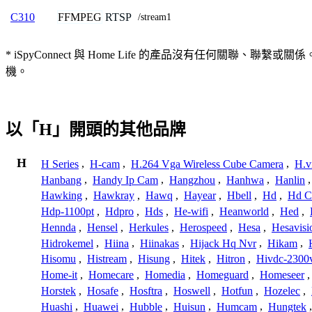
FFMPEG
RTSP
C310
/stream1
* iSpyConnect 與 Home Life 的產品沒有任何
機。
以「H」開頭的其他品牌
H
H Series
,
H-cam
,
H.264 Vga Wireless Cube Camera
,
H.v
Hanbang
,
Handy Ip Cam
,
Hangzhou
,
Hanhwa
,
Hanlin
Hawking
,
Hawkray
,
Hawq
,
Hayear
,
Hbell
,
Hd
,
Hd C
Hdp-1100pt
,
Hdpro
,
Hds
,
He-wifi
,
Heanworld
,
Hed
,
Hennda
,
Hensel
,
Herkules
,
Herospeed
,
Hesa
,
Hesavisi
Hidrokemel
,
Hiina
,
Hiinakas
,
Hijack Hq Nvr
,
Hikam
,
Hisomu
,
Histream
,
Hisung
,
Hitek
,
Hitron
,
Hivdc-2300
Home-it
,
Homecare
,
Homedia
,
Homeguard
,
Homeseer
Horstek
,
Hosafe
,
Hosftra
,
Hoswell
,
Hotfun
,
Hozelec
,
Huashi
,
Huawei
,
Hubble
,
Huisun
,
Humcam
,
Hungtek