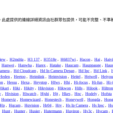
關聯、聯繫或關係。此處提供的連線詳細資訊由社群眾包提供，可能不完整
iew
,
H2md4a
,
H3 137
,
H3518e
,
H6837wi
,
Hacon
,
Hai
,
Haiv
,
Hanwei
,
Hanwha
,
Harex
,
Hatake
,
Haucam
,
Hauppauge
,
Haus
amera
,
Hd Cloudcam
,
Hd Ip Camera Depan
,
Hd Ipc
,
Hd Link
,
Heden
,
Heetoo
,
Heimlink
,
Heimvision
,
Heitel
,
Heiwell
,
Heiyo
on
,
Hessu
,
Hexa
,
Heystop
,
Hfws
,
Hhi
,
Hi-focus
,
Hi-fun
,
Hi-j
Hikari
,
Hiki
,
Hikity
,
Hikvision
,
Hikwon
,
Hills
,
Hilook
,
Hiltron
v
,
Hivision
,
Hiwatch
,
Hjshi
,
Hjt
,
Hkes
,
Hnc
,
Hodely
,
Hofsta
,
Homeviz
,
Homewizard
,
Honestech
,
Honeywell
,
Hongda
,
Hongj
Hp
,
Hqcam
,
Hqvision
,
Hr04
,
Hrv
,
Hs Ip Camera
,
Hs Ipsc
,
Hs
,
Hunt
,
Hunter
,
Husier
,
Hutermann
,
Huviron
,
Hv3c
,
Hvcam
,