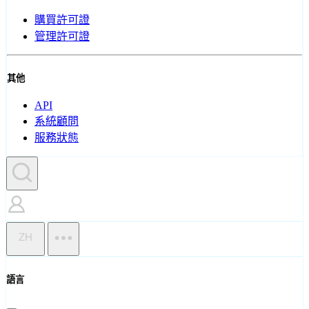
購買許可證
管理許可證
其他
API
系統顧問
服務狀態
ZH
語言