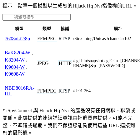
提示：點擊一個模型以生成您的Hijack Hq Nvr攝像機的URL。
模型
類型
協議
網址
FFMPEG
RTSP
7608ni-i2/8p
/Streaming/Unicast/channels/102
BaK8204-W
,
K8204-W
,
/cgi-bin/snapshot.cgi?chn=[CHAN
JPEG
HTTP
RNAME]&p=[PASSWORD]
K9604-W
,
K9608-W
NBD8016RA-
FFMPEG
RTSP
/ch01.264
UL
* iSpyConnect 與 Hijack Hq Nvr 的產品沒有任何關聯、聯繫或
關係。此處提供的連線詳細資訊由社群眾包提供，可能不完
整、不準確或過期。我們不保證您能夠使用這些 URL 連接到
您的攝影機。