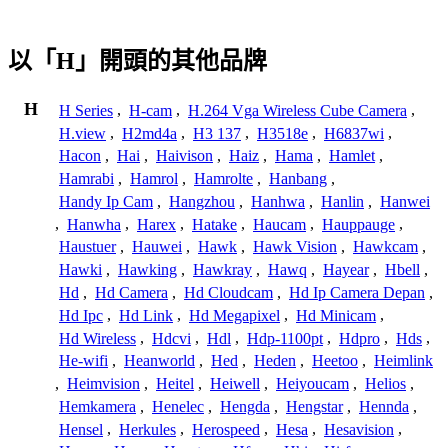
以「H」開頭的其他品牌
H
H Series
,
H-cam
,
H.264 Vga Wireless Cube Camera
,
H.view
,
H2md4a
,
H3 137
,
H3518e
,
H6837wi
,
Hacon
,
Hai
,
Haivison
,
Haiz
,
Hama
,
Hamlet
,
Hamrabi
,
Hamrol
,
Hamrolte
,
Hanbang
,
Handy Ip Cam
,
Hangzhou
,
Hanhwa
,
Hanlin
,
Hanwei
,
Hanwha
,
Harex
,
Hatake
,
Haucam
,
Hauppauge
,
Haustuer
,
Hauwei
,
Hawk
,
Hawk Vision
,
Hawkcam
,
Hawki
,
Hawking
,
Hawkray
,
Hawq
,
Hayear
,
Hbell
,
Hd
,
Hd Camera
,
Hd Cloudcam
,
Hd Ip Camera Depan
,
Hd Ipc
,
Hd Link
,
Hd Megapixel
,
Hd Minicam
,
Hd Wireless
,
Hdcvi
,
Hdl
,
Hdp-1100pt
,
Hdpro
,
Hds
,
He-wifi
,
Heanworld
,
Hed
,
Heden
,
Heetoo
,
Heimlink
,
Heimvision
,
Heitel
,
Heiwell
,
Heiyoucam
,
Helios
,
Hemkamera
,
Henelec
,
Hengda
,
Hengstar
,
Hennda
,
Hensel
,
Herkules
,
Herospeed
,
Hesa
,
Hesavision
,