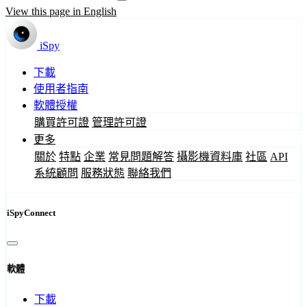
View this page in English
iSpy
下載
使用者指南
軟體授權
購買許可證
管理許可證
更多
關於
特點
企業
常見問題解答
攝影機資料庫
社區
API
系統顧問
服務狀態
聯絡我們
iSpyConnect
軟體
下載