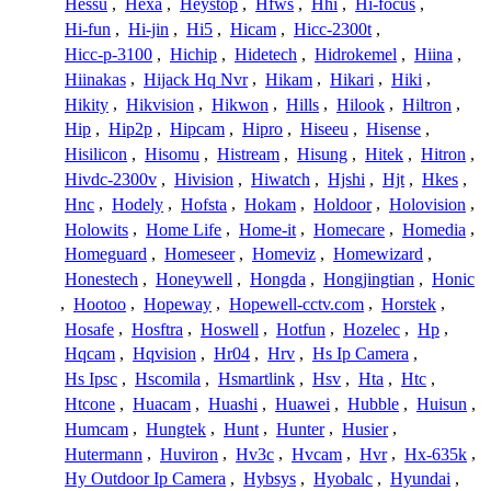
Hessu
,
Hexa
,
Heystop
,
Hfws
,
Hhi
,
Hi-focus
,
Hi-fun
,
Hi-jin
,
Hi5
,
Hicam
,
Hicc-2300t
,
Hicc-p-3100
,
Hichip
,
Hidetech
,
Hidrokemel
,
Hiina
,
Hiinakas
,
Hijack Hq Nvr
,
Hikam
,
Hikari
,
Hiki
,
Hikity
,
Hikvision
,
Hikwon
,
Hills
,
Hilook
,
Hiltron
,
Hip
,
Hip2p
,
Hipcam
,
Hipro
,
Hiseeu
,
Hisense
,
Hisilicon
,
Hisomu
,
Histream
,
Hisung
,
Hitek
,
Hitron
,
Hivdc-2300v
,
Hivision
,
Hiwatch
,
Hjshi
,
Hjt
,
Hkes
,
Hnc
,
Hodely
,
Hofsta
,
Hokam
,
Holdoor
,
Holovision
,
Holowits
,
Home Life
,
Home-it
,
Homecare
,
Homedia
,
Homeguard
,
Homeseer
,
Homeviz
,
Homewizard
,
Honestech
,
Honeywell
,
Hongda
,
Hongjingtian
,
Honic
,
Hootoo
,
Hopeway
,
Hopewell-cctv.com
,
Horstek
,
Hosafe
,
Hosftra
,
Hoswell
,
Hotfun
,
Hozelec
,
Hp
,
Hqcam
,
Hqvision
,
Hr04
,
Hrv
,
Hs Ip Camera
,
Hs Ipsc
,
Hscomila
,
Hsmartlink
,
Hsv
,
Hta
,
Htc
,
Htcone
,
Huacam
,
Huashi
,
Huawei
,
Hubble
,
Huisun
,
Humcam
,
Hungtek
,
Hunt
,
Hunter
,
Husier
,
Hutermann
,
Huviron
,
Hv3c
,
Hvcam
,
Hvr
,
Hx-635k
,
Hy Outdoor Ip Camera
,
Hybsys
,
Hyobalc
,
Hyundai
,