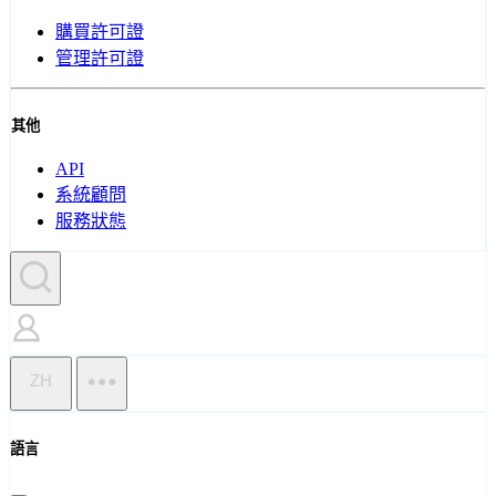
購買許可證
管理許可證
其他
API
系統顧問
服務狀態
ZH
語言