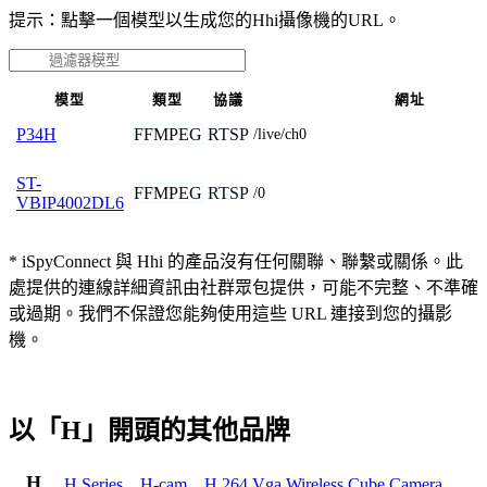
提示：點擊一個模型以生成您的Hhi攝像機的URL。
模型
類型
協議
網址
FFMPEG
RTSP
P34H
/live/ch0
ST-
FFMPEG
RTSP
/0
VBIP4002DL6
* iSpyConnect 與 Hhi 的產品沒有任何關聯、聯繫或關係。此
處提供的連線詳細資訊由社群眾包提供，可能不完整、不準確
或過期。我們不保證您能夠使用這些 URL 連接到您的攝影
機。
以「H」開頭的其他品牌
H
H Series
,
H-cam
,
H.264 Vga Wireless Cube Camera
,