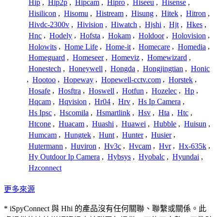
Hip
,
Hip2p
,
Hipcam
,
Hipro
,
Hiseeu
,
Hisense
,
Hisilicon
,
Hisomu
,
Histream
,
Hisung
,
Hitek
,
Hitron
,
Hivdc-2300v
,
Hivision
,
Hiwatch
,
Hjshi
,
Hjt
,
Hkes
,
Hnc
,
Hodely
,
Hofsta
,
Hokam
,
Holdoor
,
Holovision
,
Holowits
,
Home Life
,
Home-it
,
Homecare
,
Homedia
,
Homeguard
,
Homeseer
,
Homeviz
,
Homewizard
,
Honestech
,
Honeywell
,
Hongda
,
Hongjingtian
,
Honic
,
Hootoo
,
Hopeway
,
Hopewell-cctv.com
,
Horstek
,
Hosafe
,
Hosftra
,
Hoswell
,
Hotfun
,
Hozelec
,
Hp
,
Hqcam
,
Hqvision
,
Hr04
,
Hrv
,
Hs Ip Camera
,
Hs Ipsc
,
Hscomila
,
Hsmartlink
,
Hsv
,
Hta
,
Htc
,
Htcone
,
Huacam
,
Huashi
,
Huawei
,
Hubble
,
Huisun
,
Humcam
,
Hungtek
,
Hunt
,
Hunter
,
Husier
,
Hutermann
,
Huviron
,
Hv3c
,
Hvcam
,
Hvr
,
Hx-635k
,
Hy Outdoor Ip Camera
,
Hybsys
,
Hyobalc
,
Hyundai
,
Hzconnect
更多來源
* iSpyConnect 與 Hhi 的產品沒有任何關聯、聯繫或關係。此