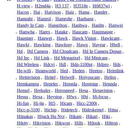
H.view
,
H2md4a
,
H3 137
,
H3518e
,
H6837wi
,
Hacon
,
Hai
,
Haivison
,
Haiz
,
Hama
,
Hamlet
,
Hamrabi
,
Hamrol
,
Hamrolte
,
Hanbang
,
Handy Ip Cam
,
Hangzhou
,
Hanhwa
,
Hanlin
,
Hanwei
,
Hanwha
,
Harex
,
Hatake
,
Haucam
,
Hauppauge
,
Haustuer
,
Hauwei
,
Hawk
,
Hawk Vision
,
Hawkcam
,
Hawki
,
Hawking
,
Hawkray
,
Hawq
,
Hayear
,
Hbell
,
Hd
,
Hd Camera
,
Hd Cloudcam
,
Hd Ip Camera Depan
,
Hd Ipc
,
Hd Link
,
Hd Megapixel
,
Hd Minicam
,
Hd Wireless
,
Hdcvi
,
Hdl
,
Hdp-1100pt
,
Hdpro
,
Hds
,
He-wifi
,
Heanworld
,
Hed
,
Heden
,
Heetoo
,
Heimlink
,
Heimvision
,
Heitel
,
Heiwell
,
Heiyoucam
,
Helios
,
Hemkamera
,
Henelec
,
Hengda
,
Hengstar
,
Hennda
,
Hensel
,
Herkules
,
Herospeed
,
Hesa
,
Hesavision
,
Hessu
,
Hexa
,
Heystop
,
Hfws
,
Hhi
,
Hi-focus
,
Hi-fun
,
Hi-jin
,
Hi5
,
Hicam
,
Hicc-2300t
,
Hicc-p-3100
,
Hichip
,
Hidetech
,
Hidrokemel
,
Hiina
,
Hiinakas
,
Hijack Hq Nvr
,
Hikam
,
Hikari
,
Hiki
,
Hikity
,
Hikvision
,
Hikwon
,
Hills
,
Hilook
,
Hiltron
,