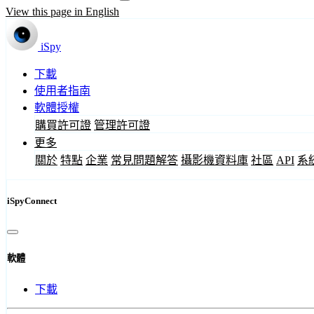
View this page in English
iSpy
下載
使用者指南
軟體授權
購買許可證
管理許可證
更多
關於
特點
企業
常見問題解答
攝影機資料庫
社區
API
系
iSpyConnect
軟體
下載