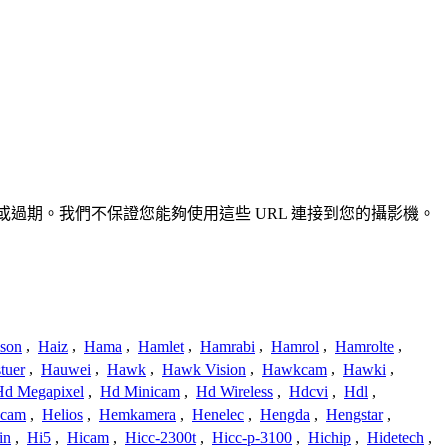
不準確或過期。我們不保證您能夠使用這些 URL 連接到您的攝影機。
ison
,
Haiz
,
Hama
,
Hamlet
,
Hamrabi
,
Hamrol
,
Hamrolte
,
tuer
,
Hauwei
,
Hawk
,
Hawk Vision
,
Hawkcam
,
Hawki
,
Hd Megapixel
,
Hd Minicam
,
Hd Wireless
,
Hdcvi
,
Hdl
,
ucam
,
Helios
,
Hemkamera
,
Henelec
,
Hengda
,
Hengstar
,
in
,
Hi5
,
Hicam
,
Hicc-2300t
,
Hicc-p-3100
,
Hichip
,
Hidetech
,