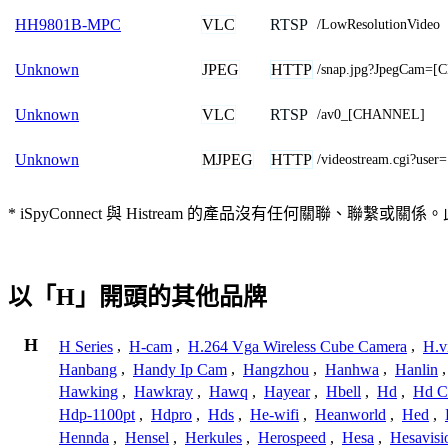
VLC
RTSP
HH9801B-MPC
/LowResolutionVideo
JPEG
HTTP
Unknown
/snap.jpg?JpegCam=
VLC
RTSP
Unknown
/av0_[CHANNEL]
MJPEG
HTTP
Unknown
/videostream.cgi?u
* iSpyConnect 與 Histream 的產品沒有任何
以「H」開頭的其他品牌
H
H Series
,
H-cam
,
H.264 Vga Wireless Cube Camera
,
H.v
Hanbang
,
Handy Ip Cam
,
Hangzhou
,
Hanhwa
,
Hanlin
Hawking
,
Hawkray
,
Hawq
,
Hayear
,
Hbell
,
Hd
,
Hd C
Hdp-1100pt
,
Hdpro
,
Hds
,
He-wifi
,
Heanworld
,
Hed
,
Hennda
,
Hensel
,
Herkules
,
Herospeed
,
Hesa
,
Hesavisi