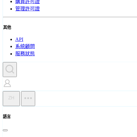
購買許可證
管理許可證
其他
API
系統顧問
服務狀態
ZH
語言