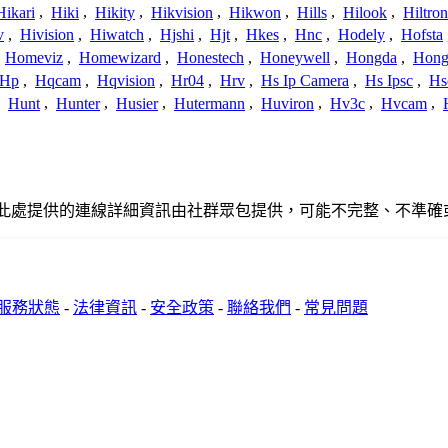
Hikari
,
Hiki
,
Hikity
,
Hikvision
,
Hikwon
,
Hills
,
Hilook
,
Hiltron
v
,
Hivision
,
Hiwatch
,
Hjshi
,
Hjt
,
Hkes
,
Hnc
,
Hodely
,
Hofsta
,
Homeviz
,
Homewizard
,
Honestech
,
Honeywell
,
Hongda
,
Hongj
Hp
,
Hqcam
,
Hqvision
,
Hr04
,
Hrv
,
Hs Ip Camera
,
Hs Ipsc
,
Hs
,
Hunt
,
Hunter
,
Husier
,
Hutermann
,
Huviron
,
Hv3c
,
Hvcam
,
關聯、聯繫或關係。此處提供的連線詳細資訊由社群眾包提供，可能不完整、
服務狀態
-
法律資訊
-
安全政策
-
聯絡我們
-
常見問題