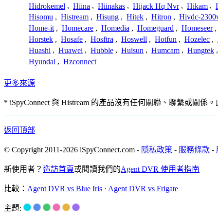
Hidrokemel
,
Hiina
,
Hiinakas
,
Hijack Hq Nvr
,
Hikam
,
Hisomu
,
Histream
,
Hisung
,
Hitek
,
Hitron
,
Hivdc-2300
Home-it
,
Homecare
,
Homedia
,
Homeguard
,
Homeseer
Horstek
,
Hosafe
,
Hosftra
,
Hoswell
,
Hotfun
,
Hozelec
,
Huashi
,
Huawei
,
Hubble
,
Huisun
,
Humcam
,
Hungtek
Hyundai
,
Hzconnect
更多來源
* iSpyConnect 與 Histream 的產品沒有任何
返回頂部
© Copyright 2011-2026 iSpyConnect.com -
隱私政策
-
服務條款
-
新使用者？
造訪首頁
或閱讀我們的
Agent DVR 使用者指南
比較：
Agent DVR vs Blue Iris
·
Agent DVR vs Frigate
主題: