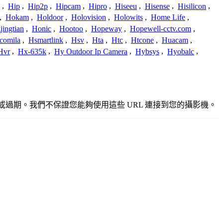
,
Hip
,
Hip2p
,
Hipcam
,
Hipro
,
Hiseeu
,
Hisense
,
Hisilicon
,
,
Hokam
,
Holdoor
,
Holovision
,
Holowits
,
Home Life
,
ingtian
,
Honic
,
Hootoo
,
Hopeway
,
Hopewell-cctv.com
,
comila
,
Hsmartlink
,
Hsv
,
Hta
,
Htc
,
Htcone
,
Huacam
,
Hvr
,
Hx-635k
,
Hy Outdoor Ip Camera
,
Hybsys
,
Hyobalc
,
不準確或過期。我們不保證您能夠使用這些 URL 連接到您的攝影機。