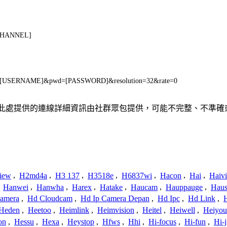
[CHANNEL]
ser=[USERNAME]&pwd=[PASSWORD]&resolution=32&rate=0
關聯、聯繫或關係。此處提供的連線詳細資訊由社群眾包提供，可能不完整、
iew
,
H2md4a
,
H3 137
,
H3518e
,
H6837wi
,
Hacon
,
Hai
,
Haiv
,
Hanwei
,
Hanwha
,
Harex
,
Hatake
,
Haucam
,
Hauppauge
,
Haus
amera
,
Hd Cloudcam
,
Hd Ip Camera Depan
,
Hd Ipc
,
Hd Link
,
Heden
,
Heetoo
,
Heimlink
,
Heimvision
,
Heitel
,
Heiwell
,
Heiyo
on
,
Hessu
,
Hexa
,
Heystop
,
Hfws
,
Hhi
,
Hi-focus
,
Hi-fun
,
Hi-j