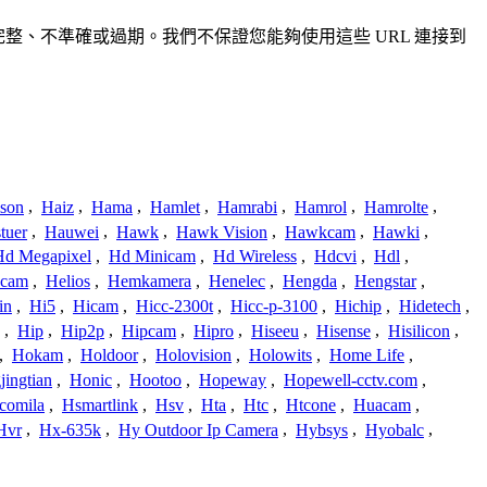
供，可能不完整、不準確或過期。我們不保證您能夠使用這些 URL 連接到
ison
,
Haiz
,
Hama
,
Hamlet
,
Hamrabi
,
Hamrol
,
Hamrolte
,
tuer
,
Hauwei
,
Hawk
,
Hawk Vision
,
Hawkcam
,
Hawki
,
Hd Megapixel
,
Hd Minicam
,
Hd Wireless
,
Hdcvi
,
Hdl
,
ucam
,
Helios
,
Hemkamera
,
Henelec
,
Hengda
,
Hengstar
,
in
,
Hi5
,
Hicam
,
Hicc-2300t
,
Hicc-p-3100
,
Hichip
,
Hidetech
,
,
Hip
,
Hip2p
,
Hipcam
,
Hipro
,
Hiseeu
,
Hisense
,
Hisilicon
,
,
Hokam
,
Holdoor
,
Holovision
,
Holowits
,
Home Life
,
ingtian
,
Honic
,
Hootoo
,
Hopeway
,
Hopewell-cctv.com
,
comila
,
Hsmartlink
,
Hsv
,
Hta
,
Htc
,
Htcone
,
Huacam
,
Hvr
,
Hx-635k
,
Hy Outdoor Ip Camera
,
Hybsys
,
Hyobalc
,