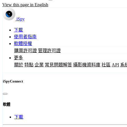
View this page in English
iSpy
下載
使用者指南
軟體授權
購買許可證
管理許可證
更多
關於
特點
企業
常見問題解答
攝影機資料庫
社區
API
系
iSpyConnect
軟體
下載