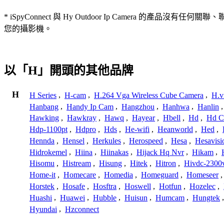
* iSpyConnect 與 Hy Outdoor Ip Camer
您的攝影機。
以「H」開頭的其他品牌
H
H Series
,
H-cam
,
H.264 Vga Wireless Cube Camera
,
H.v
Hanbang
,
Handy Ip Cam
,
Hangzhou
,
Hanhwa
,
Hanlin
Hawking
,
Hawkray
,
Hawq
,
Hayear
,
Hbell
,
Hd
,
Hd C
Hdp-1100pt
,
Hdpro
,
Hds
,
He-wifi
,
Heanworld
,
Hed
,
Hennda
,
Hensel
,
Herkules
,
Herospeed
,
Hesa
,
Hesavisi
Hidrokemel
,
Hiina
,
Hiinakas
,
Hijack Hq Nvr
,
Hikam
,
Hisomu
,
Histream
,
Hisung
,
Hitek
,
Hitron
,
Hivdc-2300
Home-it
,
Homecare
,
Homedia
,
Homeguard
,
Homeseer
Horstek
,
Hosafe
,
Hosftra
,
Hoswell
,
Hotfun
,
Hozelec
,
Huashi
,
Huawei
,
Hubble
,
Huisun
,
Humcam
,
Hungtek
Hyundai
,
Hzconnect