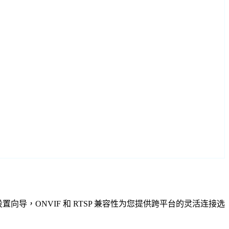
型号量身定制的设置向导，ONVIF 和 RTSP 兼容性为您提供跨平台的灵活连接选