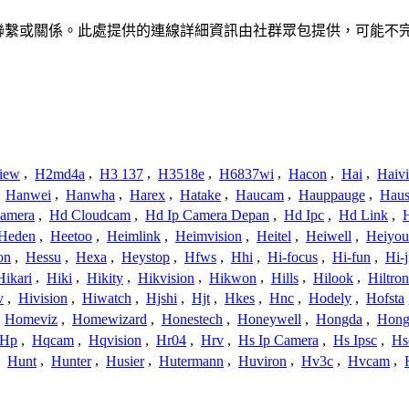
a 的產品沒有任何關聯、聯繫或關係。此處提供的連線詳細資訊由社群眾包提
iew
,
H2md4a
,
H3 137
,
H3518e
,
H6837wi
,
Hacon
,
Hai
,
Haiv
,
Hanwei
,
Hanwha
,
Harex
,
Hatake
,
Haucam
,
Hauppauge
,
Haus
amera
,
Hd Cloudcam
,
Hd Ip Camera Depan
,
Hd Ipc
,
Hd Link
,
Heden
,
Heetoo
,
Heimlink
,
Heimvision
,
Heitel
,
Heiwell
,
Heiyo
on
,
Hessu
,
Hexa
,
Heystop
,
Hfws
,
Hhi
,
Hi-focus
,
Hi-fun
,
Hi-j
Hikari
,
Hiki
,
Hikity
,
Hikvision
,
Hikwon
,
Hills
,
Hilook
,
Hiltron
v
,
Hivision
,
Hiwatch
,
Hjshi
,
Hjt
,
Hkes
,
Hnc
,
Hodely
,
Hofsta
,
Homeviz
,
Homewizard
,
Honestech
,
Honeywell
,
Hongda
,
Hongj
Hp
,
Hqcam
,
Hqvision
,
Hr04
,
Hrv
,
Hs Ip Camera
,
Hs Ipsc
,
Hs
,
Hunt
,
Hunter
,
Husier
,
Hutermann
,
Huviron
,
Hv3c
,
Hvcam
,