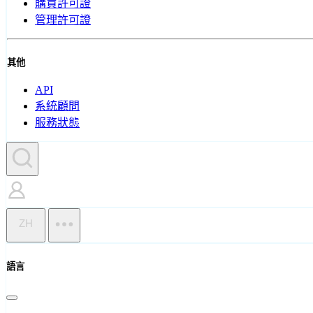
購買許可證
管理許可證
其他
API
系統顧問
服務狀態
ZH
語言