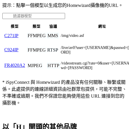
提示：點擊一個模型以生成您的Homewizard攝像機的URL。
模型
類型
協議
網址
FFMPEG
MMS
C271IP
/img/video.asf
/live/av0?user=[USERNAME]&passwd
C924IP
FFMPEG
RTSP
ORD]
/videostream.cgi?rate=0&user=[USER
FR4020A2
MJPEG
HTTP
wd=[PASSWORD]
* iSpyConnect 與 Homewizard 的產品沒有任何關聯、聯繫或關
係。此處提供的連線詳細資訊由社群眾包提供，可能不完整、
不準確或過期。我們不保證您能夠使用這些 URL 連接到您的
攝影機。
以「H」開頭的其他品牌