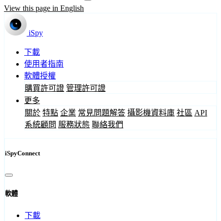
View this page in English
iSpy
下載
使用者指南
軟體授權
購買許可證
管理許可證
更多
關於
特點
企業
常見問題解答
攝影機資料庫
社區
API
系統顧問
服務狀態
聯絡我們
iSpyConnect
軟體
下載