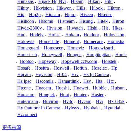
Hiinakas
,
Hijack Hq Nvr
,
Hikam
,
Hikari
,
Hiki
,
Hikity
,
Hikvision
,
Hikwon
,
Hills
,
Hilook
,
Hiltron
,
Hip
,
Hip2p
,
Hipcam
,
Hipro
,
Hiseeu
,
Hisense
,
Hisilicon
,
Hisomu
,
Histream
,
Hisung
,
Hitek
,
Hitron
,
Hivdc-2300v
,
Hivision
,
Hiwatch
,
Hjshi
,
Hjt
,
Hkes
,
Hnc
,
Hodely
,
Hofsta
,
Hokam
,
Holdoor
,
Holovision
,
Holowits
,
Home Life
,
Home-it
,
Homecare
,
Homedia
,
Homeguard
,
Homeseer
,
Homeviz
,
Homewizard
,
Honestech
,
Honeywell
,
Hongda
,
Hongjingtian
,
Honic
,
Hootoo
,
Hopeway
,
Hopewell-cctv.com
,
Horstek
,
Hosafe
,
Hosftra
,
Hoswell
,
Hotfun
,
Hozelec
,
Hp
,
Hqcam
,
Hqvision
,
Hr04
,
Hrv
,
Hs Ip Camera
,
Hs Ipsc
,
Hscomila
,
Hsmartlink
,
Hsv
,
Hta
,
Htc
,
Htcone
,
Huacam
,
Huashi
,
Huawei
,
Hubble
,
Huisun
,
Humcam
,
Hungtek
,
Hunt
,
Hunter
,
Husier
,
Hutermann
,
Huviron
,
Hv3c
,
Hvcam
,
Hvr
,
Hx-635k
,
Hy Outdoor Ip Camera
,
Hybsys
,
Hyobalc
,
Hyundai
,
Hzconnect
更多來源