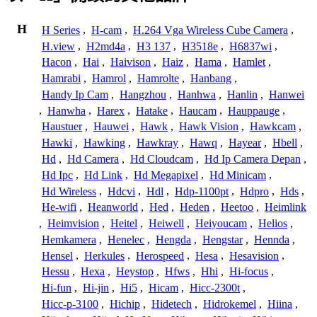
H
H Series
,
H-cam
,
H.264 Vga Wireless Cube Camera
,
H.view
,
H2md4a
,
H3 137
,
H3518e
,
H6837wi
,
Hacon
,
Hai
,
Haivison
,
Haiz
,
Hama
,
Hamlet
,
Hamrabi
,
Hamrol
,
Hamrolte
,
Hanbang
,
Handy Ip Cam
,
Hangzhou
,
Hanhwa
,
Hanlin
,
Hanwei
,
Hanwha
,
Harex
,
Hatake
,
Haucam
,
Hauppauge
,
Haustuer
,
Hauwei
,
Hawk
,
Hawk Vision
,
Hawkcam
,
Hawki
,
Hawking
,
Hawkray
,
Hawq
,
Hayear
,
Hbell
,
Hd
,
Hd Camera
,
Hd Cloudcam
,
Hd Ip Camera Depan
,
Hd Ipc
,
Hd Link
,
Hd Megapixel
,
Hd Minicam
,
Hd Wireless
,
Hdcvi
,
Hdl
,
Hdp-1100pt
,
Hdpro
,
Hds
,
He-wifi
,
Heanworld
,
Hed
,
Heden
,
Heetoo
,
Heimlink
,
Heimvision
,
Heitel
,
Heiwell
,
Heiyoucam
,
Helios
,
Hemkamera
,
Henelec
,
Hengda
,
Hengstar
,
Hennda
,
Hensel
,
Herkules
,
Herospeed
,
Hesa
,
Hesavision
,
Hessu
,
Hexa
,
Heystop
,
Hfws
,
Hhi
,
Hi-focus
,
Hi-fun
,
Hi-jin
,
Hi5
,
Hicam
,
Hicc-2300t
,
Hicc-p-3100
,
Hichip
,
Hidetech
,
Hidrokemel
,
Hiina
,