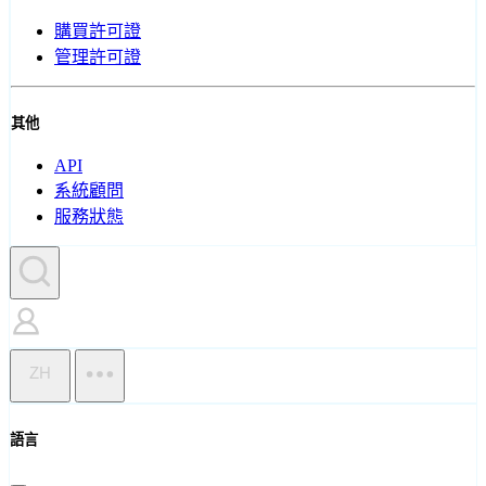
購買許可證
管理許可證
其他
API
系統顧問
服務狀態
ZH
語言