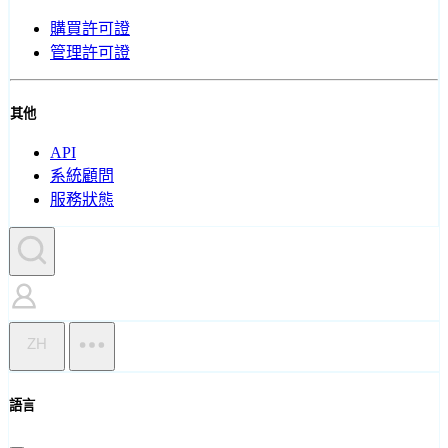
購買許可證
管理許可證
其他
API
系統顧問
服務狀態
ZH
語言