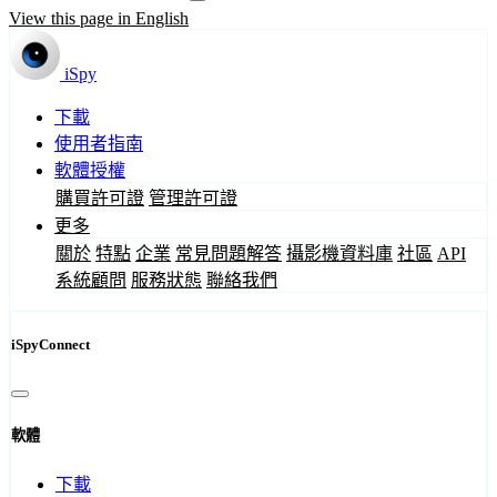
View this page in English
iSpy
下載
使用者指南
軟體授權
購買許可證
管理許可證
更多
關於
特點
企業
常見問題解答
攝影機資料庫
社區
API
系統顧問
服務狀態
聯絡我們
iSpyConnect
軟體
下載