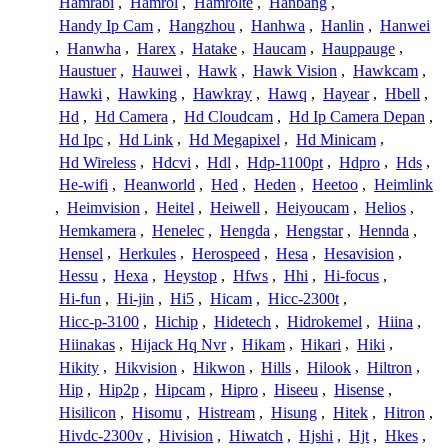
Hamrabi
,
Hamrol
,
Hamrolte
,
Hanbang
,
Handy Ip Cam
,
Hangzhou
,
Hanhwa
,
Hanlin
,
Hanwei
,
Hanwha
,
Harex
,
Hatake
,
Haucam
,
Hauppauge
,
Haustuer
,
Hauwei
,
Hawk
,
Hawk Vision
,
Hawkcam
,
Hawki
,
Hawking
,
Hawkray
,
Hawq
,
Hayear
,
Hbell
,
Hd
,
Hd Camera
,
Hd Cloudcam
,
Hd Ip Camera Depan
,
Hd Ipc
,
Hd Link
,
Hd Megapixel
,
Hd Minicam
,
Hd Wireless
,
Hdcvi
,
Hdl
,
Hdp-1100pt
,
Hdpro
,
Hds
,
He-wifi
,
Heanworld
,
Hed
,
Heden
,
Heetoo
,
Heimlink
,
Heimvision
,
Heitel
,
Heiwell
,
Heiyoucam
,
Helios
,
Hemkamera
,
Henelec
,
Hengda
,
Hengstar
,
Hennda
,
Hensel
,
Herkules
,
Herospeed
,
Hesa
,
Hesavision
,
Hessu
,
Hexa
,
Heystop
,
Hfws
,
Hhi
,
Hi-focus
,
Hi-fun
,
Hi-jin
,
Hi5
,
Hicam
,
Hicc-2300t
,
Hicc-p-3100
,
Hichip
,
Hidetech
,
Hidrokemel
,
Hiina
,
Hiinakas
,
Hijack Hq Nvr
,
Hikam
,
Hikari
,
Hiki
,
Hikity
,
Hikvision
,
Hikwon
,
Hills
,
Hilook
,
Hiltron
,
Hip
,
Hip2p
,
Hipcam
,
Hipro
,
Hiseeu
,
Hisense
,
Hisilicon
,
Hisomu
,
Histream
,
Hisung
,
Hitek
,
Hitron
,
Hivdc-2300v
,
Hivision
,
Hiwatch
,
Hjshi
,
Hjt
,
Hkes
,