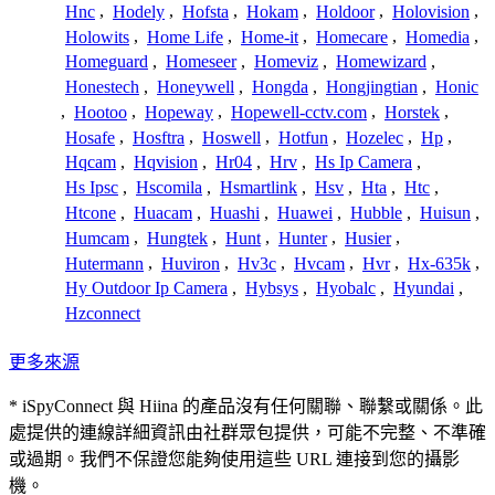
Hnc
,
Hodely
,
Hofsta
,
Hokam
,
Holdoor
,
Holovision
,
Holowits
,
Home Life
,
Home-it
,
Homecare
,
Homedia
,
Homeguard
,
Homeseer
,
Homeviz
,
Homewizard
,
Honestech
,
Honeywell
,
Hongda
,
Hongjingtian
,
Honic
,
Hootoo
,
Hopeway
,
Hopewell-cctv.com
,
Horstek
,
Hosafe
,
Hosftra
,
Hoswell
,
Hotfun
,
Hozelec
,
Hp
,
Hqcam
,
Hqvision
,
Hr04
,
Hrv
,
Hs Ip Camera
,
Hs Ipsc
,
Hscomila
,
Hsmartlink
,
Hsv
,
Hta
,
Htc
,
Htcone
,
Huacam
,
Huashi
,
Huawei
,
Hubble
,
Huisun
,
Humcam
,
Hungtek
,
Hunt
,
Hunter
,
Husier
,
Hutermann
,
Huviron
,
Hv3c
,
Hvcam
,
Hvr
,
Hx-635k
,
Hy Outdoor Ip Camera
,
Hybsys
,
Hyobalc
,
Hyundai
,
Hzconnect
更多來源
* iSpyConnect 與 Hiina 的產品沒有任何關聯、聯繫或關係。此
處提供的連線詳細資訊由社群眾包提供，可能不完整、不準確
或過期。我們不保證您能夠使用這些 URL 連接到您的攝影
機。