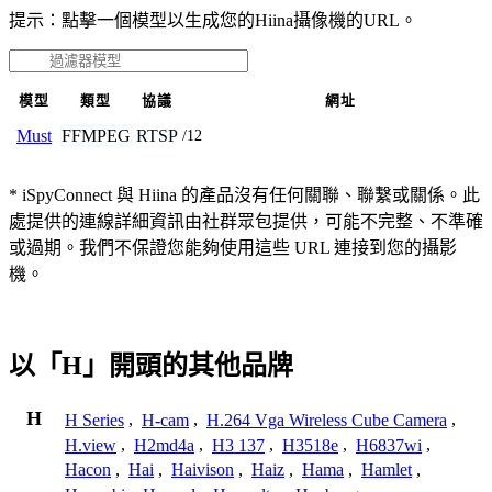
提示：點擊一個模型以生成您的Hiina攝像機的URL。
模型
類型
協議
網址
FFMPEG
RTSP
Must
/12
* iSpyConnect 與 Hiina 的產品沒有任何關聯、聯繫或關係。此
處提供的連線詳細資訊由社群眾包提供，可能不完整、不準確
或過期。我們不保證您能夠使用這些 URL 連接到您的攝影
機。
以「H」開頭的其他品牌
H
H Series
,
H-cam
,
H.264 Vga Wireless Cube Camera
,
H.view
,
H2md4a
,
H3 137
,
H3518e
,
H6837wi
,
Hacon
,
Hai
,
Haivison
,
Haiz
,
Hama
,
Hamlet
,