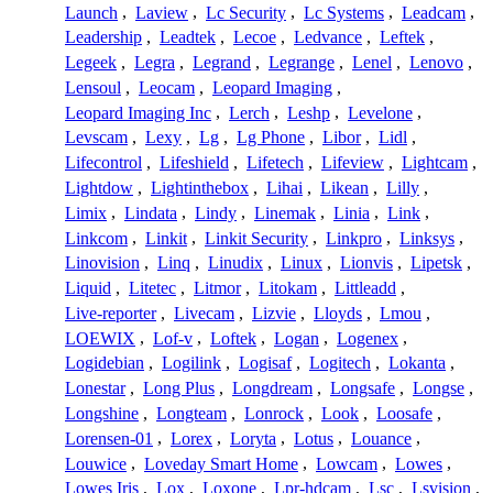
Launch
,
Laview
,
Lc Security
,
Lc Systems
,
Leadcam
,
Leadership
,
Leadtek
,
Lecoe
,
Ledvance
,
Leftek
,
Legeek
,
Legra
,
Legrand
,
Legrange
,
Lenel
,
Lenovo
,
Lensoul
,
Leocam
,
Leopard Imaging
,
Leopard Imaging Inc
,
Lerch
,
Leshp
,
Levelone
,
Levscam
,
Lexy
,
Lg
,
Lg Phone
,
Libor
,
Lidl
,
Lifecontrol
,
Lifeshield
,
Lifetech
,
Lifeview
,
Lightcam
,
Lightdow
,
Lightinthebox
,
Lihai
,
Likean
,
Lilly
,
Limix
,
Lindata
,
Lindy
,
Linemak
,
Linia
,
Link
,
Linkcom
,
Linkit
,
Linkit Security
,
Linkpro
,
Linksys
,
Linovision
,
Linq
,
Linudix
,
Linux
,
Lionvis
,
Lipetsk
,
Liquid
,
Litetec
,
Litmor
,
Litokam
,
Littleadd
,
Live-reporter
,
Livecam
,
Lizvie
,
Lloyds
,
Lmou
,
LOEWIX
,
Lof-v
,
Loftek
,
Logan
,
Logenex
,
Logidebian
,
Logilink
,
Logisaf
,
Logitech
,
Lokanta
,
Lonestar
,
Long Plus
,
Longdream
,
Longsafe
,
Longse
,
Longshine
,
Longteam
,
Lonrock
,
Look
,
Loosafe
,
Lorensen-01
,
Lorex
,
Loryta
,
Lotus
,
Louance
,
Louwice
,
Loveday Smart Home
,
Lowcam
,
Lowes
,
Lowes Iris
,
Lox
,
Loxone
,
Lpr-hdcam
,
Lsc
,
Lsvision
,