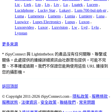
Ltc
,
Ltek
,
Ltp
,
Lts
,
Ltv
,
Lu
,
Luatek
,
Lucem
,
Lucidphone
,
Lucky Star
,
Lukavi
,
Lum-700-bul-iph-gr
,
Luma
,
Lumenera
,
Lumens
,
Lumia
,
Lumiere
,
Luna
,
Luowice
,
Lupes Electronics
,
Lupus
,
Luxon
,
Luxonvideo
,
Luxor
,
Luxvision
,
Lw
,
Lyd
,
Lylu
,
Lynstan
更多來源
* iSpyConnect 與 Lightinthebox 的產品沒有任何關聯、聯繫或
關係。此處提供的連線詳細資訊由社群眾包提供，可能不完
整、不準確或過期。我們不保證您能夠使用這些 URL 連接到
您的攝影機。
返回頂部
© Copyright 2011-2026 iSpyConnect.com -
隱私政策
-
服務條款
-
服務狀態
-
法律資訊
-
安全政策
-
聯絡我們
-
常見問題