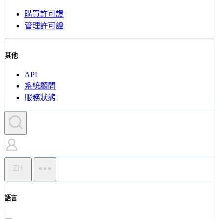
購買許可證
管理許可證
其他
API
系統顧問
服務狀態
ZH
語言