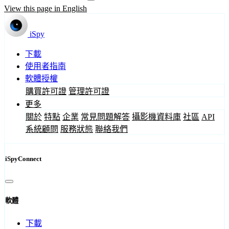
View this page in English
iSpy
下載
使用者指南
軟體授權
購買許可證
管理許可證
更多
關於
特點
企業
常見問題解答
攝影機資料庫
社區
API
系統顧問
服務狀態
聯絡我們
iSpyConnect
軟體
下載