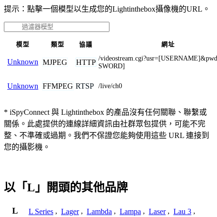
提示：點擊一個模型以生成您的Lightinthebox攝像機的URL。
模型
類型
協議
網址
/videostream.cgi?usr=[USERNAME]&pw
Unknown
MJPEG
HTTP
SWORD]
FFMPEG
RTSP
Unknown
/live/ch0
* iSpyConnect 與 Lightinthebox 的產品沒有任何關聯、聯繫或
關係。此處提供的連線詳細資訊由社群眾包提供，可能不完
整、不準確或過期。我們不保證您能夠使用這些 URL 連接到
您的攝影機。
以「L」開頭的其他品牌
L
L Series
,
Lager
,
Lambda
,
Lampa
,
Laser
,
Lau 3
,