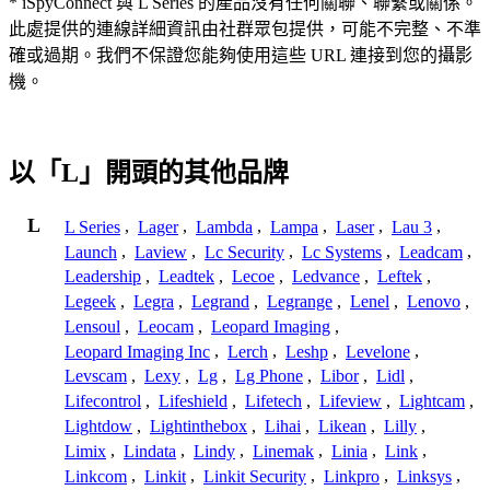
* iSpyConnect 與 L Series 的產品沒有任何關聯、聯繫或關係。
此處提供的連線詳細資訊由社群眾包提供，可能不完整、不準
確或過期。我們不保證您能夠使用這些 URL 連接到您的攝影
機。
以「L」開頭的其他品牌
L
L Series
,
Lager
,
Lambda
,
Lampa
,
Laser
,
Lau 3
,
Launch
,
Laview
,
Lc Security
,
Lc Systems
,
Leadcam
,
Leadership
,
Leadtek
,
Lecoe
,
Ledvance
,
Leftek
,
Legeek
,
Legra
,
Legrand
,
Legrange
,
Lenel
,
Lenovo
,
Lensoul
,
Leocam
,
Leopard Imaging
,
Leopard Imaging Inc
,
Lerch
,
Leshp
,
Levelone
,
Levscam
,
Lexy
,
Lg
,
Lg Phone
,
Libor
,
Lidl
,
Lifecontrol
,
Lifeshield
,
Lifetech
,
Lifeview
,
Lightcam
,
Lightdow
,
Lightinthebox
,
Lihai
,
Likean
,
Lilly
,
Limix
,
Lindata
,
Lindy
,
Linemak
,
Linia
,
Link
,
Linkcom
,
Linkit
,
Linkit Security
,
Linkpro
,
Linksys
,