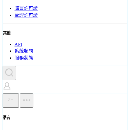
購買許可證
管理許可證
其他
API
系統顧問
服務狀態
ZH
語言