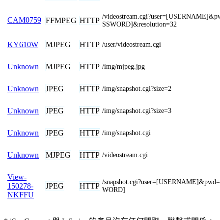
/videostream.cgi?user=[USERNAME]&p
CAM0759
FFMPEG
HTTP
SSWORD]&resolution=32
MJPEG
HTTP
KY610W
/user/videostream.cgi
MJPEG
HTTP
Unknown
/img/mjpeg.jpg
JPEG
HTTP
Unknown
/img/snapshot.cgi?size=2
JPEG
HTTP
Unknown
/img/snapshot.cgi?size=3
JPEG
HTTP
Unknown
/img/snapshot.cgi
MJPEG
HTTP
Unknown
/videostream.cgi
View-
/snapshot.cgi?user=[USERNAME]&pwd
JPEG
HTTP
150278-
WORD]
NKFFU