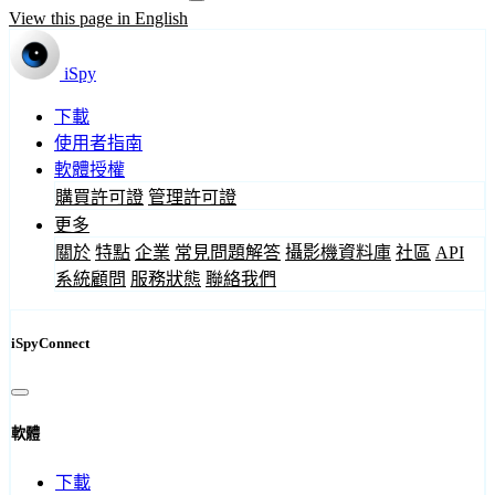
View this page in English
iSpy
下載
使用者指南
軟體授權
購買許可證
管理許可證
更多
關於
特點
企業
常見問題解答
攝影機資料庫
社區
API
系統顧問
服務狀態
聯絡我們
iSpyConnect
軟體
下載