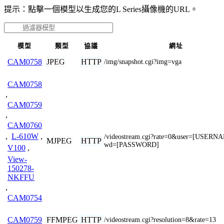
提示：點擊一個模型以生成您的L Series攝像機的URL。
模型
類型
協議
網址
JPEG
HTTP
CAM0758
/img/snapshot.cgi?img=vga
CAM0758
,
CAM0759
,
CAM0760
,
L-610W
,
/videostream.cgi?rate=0&user=[USER
MJPEG
HTTP
wd=[PASSWORD]
V100
,
View-
150278-
NKFFU
,
CAM0754
FFMPEG
HTTP
CAM0759
/videostream.cgi?resolution=8&rate=13