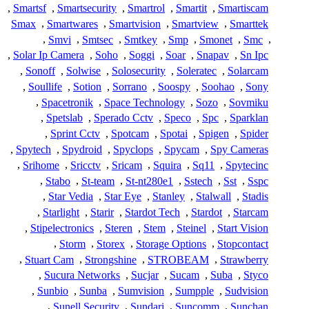
,
Smartsf
,
Smartsecurity
,
Smartrol
,
Smartit
,
Smartiscam
Smax
,
Smartwares
,
Smartvision
,
Smartview
,
Smarttek
,
Smvi
,
Smtsec
,
Smtkey
,
Smp
,
Smonet
,
Smc
,
,
Solar Ip Camera
,
Soho
,
Soggi
,
Soar
,
Snapav
,
Sn Ipc
,
Sonoff
,
Solwise
,
Solosecurity
,
Soleratec
,
Solarcam
,
Soullife
,
Sotion
,
Sorrano
,
Soospy
,
Soohao
,
Sony
,
Spacetronik
,
Space Technology
,
Sozo
,
Sovmiku
,
Spetslab
,
Sperado Cctv
,
Speco
,
Spc
,
Sparklan
,
Sprint Cctv
,
Spotcam
,
Spotai
,
Spigen
,
Spider
,
Spytech
,
Spydroid
,
Spyclops
,
Spycam
,
Spy Cameras
,
Srihome
,
Sricctv
,
Sricam
,
Squira
,
Sq11
,
Spytecinc
,
Stabo
,
St-team
,
St-nt280e1
,
Sstech
,
Sst
,
Sspc
,
Star Vedia
,
Star Eye
,
Stanley
,
Stalwall
,
Stadis
,
Starlight
,
Starir
,
Stardot Tech
,
Stardot
,
Starcam
,
Stipelectronics
,
Steren
,
Stem
,
Steinel
,
Start Vision
,
Storm
,
Storex
,
Storage Options
,
Stopcontact
,
Stuart Cam
,
Strongshine
,
STROBEAM
,
Strawberry
,
Sucura Networks
,
Sucjar
,
Sucam
,
Suba
,
Styco
,
Sunbio
,
Sunba
,
Sumvision
,
Sumpple
,
Sudvision
,
Sunell Security
,
Sundari
,
Suncomm
,
Sunchan