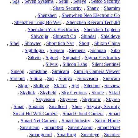
,
Sgs
,
Seven Systems
,
Setik
,
Seteye
,
Sesco Security
,
Sharx Security
,
Shany
,
Shamim
,
Shenzhen
,
Shenwhen Neo Electronic Co
,
Shenzhen Tong Bo Wei
,
Shenzhen Reecam Tech.ltd.
,
Shenzhen Ycx Electronics
,
Shenzhen Toptech
,
Shiwojia
,
Shinsoft Co
,
Shindai
,
Shieldeye
,
Sibel
,
Showtec
,
Short 8ch Nvr
,
Short
,
Shixin China
,
Sightlogix
,
Siepem
,
Siemens
,
Sichuan
,
Sibo
,
Sikvio
,
Signet
,
Sigmatel
,
Sigma Electronics
,
Silvus
,
Silicon Labs
,
Silent Sentinel
,
Sineoji
,
Simshine
,
Simicam
,
Simi Ip Camera Viewer
,
Siricom
,
Siqura
,
Sip
,
Sionyx
,
Sinovision
,
Sinocam
,
Skjm
,
Skilleye
,
Sk Tel
,
Sjet
,
Sitecom
,
Sisview
,
Skylink
,
Skyfield
,
Sky Genious
,
Skone
,
Sklad
,
Skyvision
,
Skyview
,
Skytronic
,
Skyreo
,
Smar
,
Smanos
,
Smallcell
,
Sline
,
Skyway Security
,
Smart Hd Wifi Camera
,
Smart Cloud Camera
,
Smart
,
Smart Net Camera
,
Smart Industry
,
Smart Home
,
Smartcam
,
Smart380
,
Smart Zoom
,
Smart Pixel
,
Smartguard
,
Smartfrog
,
Smarteye
,
Smartec