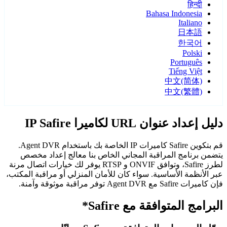
हिन्दी
Bahasa Indonesia
Italiano
日本語
한국어
Polski
Português
Tiếng Việt
中文(简体)
中文(繁體)
دليل إعداد عنوان URL لكاميرا IP Safire
قم بتكوين Safire كاميرات IP الخاصة بك باستخدام Agent DVR.
يتضمن برنامج المراقبة المجاني الخاص بنا معالج إعداد مخصص
لطرز Safire، وتوافق ONVIF و RTSP يوفر لك خيارات اتصال مرنة
عبر الأنظمة الأساسية. سواء كان للأمان المنزلي أو مراقبة المكتب،
فإن كاميرات Safire مع Agent DVR توفر مراقبة موثوقة وآمنة.
البرامج المتوافقة مع Safire*