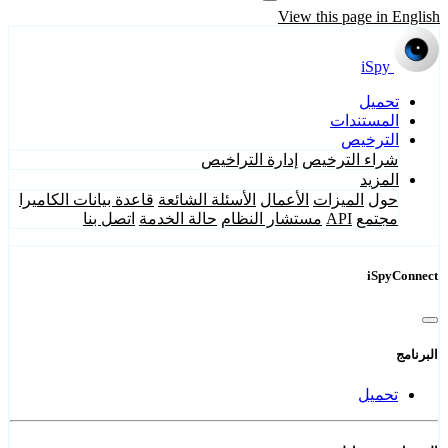
View this page in English
iSpy
تحميل
المستندات
الترخيص
شراء الترخيص
إدارة التراخيص
المزيد
حول
الميزات
الأعمال
الأسئلة الشائعة
قاعدة بيانات الكاميرا
مجتمع
API
مستشار النظام
حالة الخدمة
اتصل بنا
iSpyConnect
البرنامج
تحميل