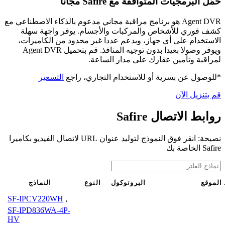
حمّل البرمجيات المتوافقة مع Safire مجانًا
Agent DVR هو برنامج مراقبة مجاني مدعوم بالذكاء الاصطناعي مع
كشف فوري للأشخاص والمركبات والأجسام. يوفر واجهة سهلة
الاستخدام على أي جهاز، ويدعم عددا غير محدود من الكاميرات،
ويوفر وصولا بعيدا بدون توجيه المنافذ. قم بتحميل Agent DVR
لمراقبة وتأمين عقارك على مدار الساعة.
*للوصول عن بسرية أو للاستخدام التجاري، راجع
التسعير
قم بتنزيل الآن
روابط الاتصال Safire
نصيحة: انقر فوق النموذج لتوليد عنوان URL لاتصال الفيديو بكاميرا
Safire الخاصة بك
الموقع
البروتوكول
النوع
النماذج
SF-IPCV220WH
,
SF-IPD836WA-4P-
HV