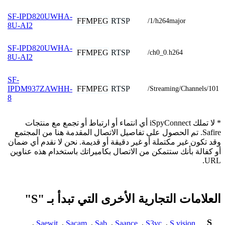
SF-IPD820UWHA-
FFMPEG
RTSP
/1/h264major
8U-AI2
SF-IPD820UWHA-
FFMPEG
RTSP
/ch0_0.h264
8U-AI2
SF-
FFMPEG
RTSP
IPDM937ZAWHH-
/Streaming/Channels/101
8
* لا تملك iSpyConnect أي انتماء أو ارتباط أو تجمع مع منتجات
Safire. تم الحصول على تفاصيل الاتصال المقدمة هنا من المجتمع
وقد تكون غير مكتملة أو غير دقيقة أو قديمة. نحن لا نقدم أي ضمان
أو كفالة بأنك ستتمكن من الاتصال بكاميراتك باستخدام هذه عناوين
URL.
العلامات التجارية الأخرى التي تبدأ بـ "S"
S
,
Saewit
,
Sacam
,
Sab
,
Saance
,
S3vc
,
S.vision