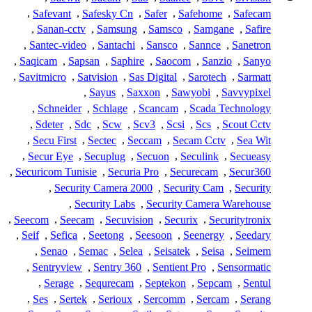
,
Safevant
,
Safesky Cn
,
Safer
,
Safehome
,
Safecam
,
Sanan-cctv
,
Samsung
,
Samsco
,
Samgane
,
Safire
,
Santec-video
,
Santachi
,
Sansco
,
Sannce
,
Sanetron
,
Saqicam
,
Sapsan
,
Saphire
,
Saocom
,
Sanzio
,
Sanyo
,
Savitmicro
,
Satvision
,
Sas Digital
,
Sarotech
,
Sarmatt
,
Sayus
,
Saxxon
,
Sawyobi
,
Savvypixel
,
Schneider
,
Schlage
,
Scancam
,
Scada Technology
,
Sdeter
,
Sdc
,
Scw
,
Scv3
,
Scsi
,
Scs
,
Scout Cctv
,
Secu First
,
Sectec
,
Seccam
,
Secam Cctv
,
Sea Wit
,
Secur Eye
,
Secuplug
,
Secuon
,
Seculink
,
Secueasy
,
Securicom Tunisie
,
Securia Pro
,
Securecam
,
Secur360
,
Security Camera 2000
,
Security Cam
,
Security
,
Security Labs
,
Security Camera Warehouse
,
Seecom
,
Seecam
,
Secuvision
,
Securix
,
Securitytronix
,
Seif
,
Sefica
,
Seetong
,
Seesoon
,
Seenergy
,
Seedary
,
Senao
,
Semac
,
Selea
,
Seisatek
,
Seisa
,
Seimem
,
Sentryview
,
Sentry 360
,
Sentient Pro
,
Sensormatic
,
Serage
,
Sequrecam
,
Septekon
,
Sepcam
,
Sentul
,
Ses
,
Sertek
,
Serioux
,
Sercomm
,
Sercam
,
Serang