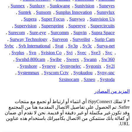
,
Sunnex
,
Sunluxy
,
Sunkwang
,
Sunivision
,
Suneyes
,
Suntek
,
Sunsom
,
Sunplus Innovation
,
Sunnylux
,
Supera
,
Super Focus
,
Sunywo
,
Sunvision Us
,
Supervision
,
Superspring
,
Supereye
,
Supercircuits
,
Surecom
,
Sure-eye
,
Surcomm
,
Supvin
,
Supra Space
,
Surway Technology
,
Surveon
,
Surveilist
,
Surip Cam
Svbc
,
Svb International
,
Svat
,
Sv3p
,
Sv3c
,
Surya-net
,
Svplus
,
Svn
,
Svision Co
,
Svi
,
Svec
,
Sve3
,
Svc
,
,
Swnhd-800cam
,
Swibe
,
Sweex
,
Swann
,
Sw360
,
Synshore
,
Syneye
,
Symynelec
,
Sygonix
,
Sy2l
,
Systemmax
,
Syscom Cctv
,
Syokudou
,
Syny-snc
Szsinocam
,
Szneo
,
Systoda
المزيد من المصادر
* لا تملك iSpyConnect أي انتماء أو ارتباط أو تجمع مع منتجات
Safire. تم الحصول على تفاصيل الاتصال المقدمة هنا من المجتمع
وقد تكون غير مكتملة أو غير دقيقة أو قديمة. نحن لا نقدم أي ضمان
أو كفالة بأنك ستتمكن من الاتصال بكاميراتك باستخدام هذه عناوين
URL.