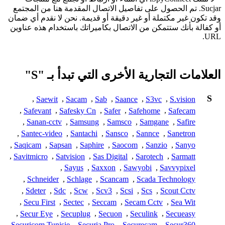
Sucjar. تم الحصول على تفاصيل الاتصال المقدمة هنا من المجتمع
وقد تكون غير مكتملة أو غير دقيقة أو قديمة. نحن لا نقدم أي ضمان
أو كفالة بأنك ستتمكن من الاتصال بكاميراتك باستخدام هذه عناوين
URL.
العلامات التجارية الأخرى التي تبدأ بـ "S"
S
,
Saewit
,
Sacam
,
Sab
,
Saance
,
S3vc
,
S.vision
,
Safevant
,
Safesky Cn
,
Safer
,
Safehome
,
Safecam
,
Sanan-cctv
,
Samsung
,
Samsco
,
Samgane
,
Safire
,
Santec-video
,
Santachi
,
Sansco
,
Sannce
,
Sanetron
,
Saqicam
,
Sapsan
,
Saphire
,
Saocom
,
Sanzio
,
Sanyo
,
Savitmicro
,
Satvision
,
Sas Digital
,
Sarotech
,
Sarmatt
,
Sayus
,
Saxxon
,
Sawyobi
,
Savvypixel
,
Schneider
,
Schlage
,
Scancam
,
Scada Technology
,
Sdeter
,
Sdc
,
Scw
,
Scv3
,
Scsi
,
Scs
,
Scout Cctv
,
Secu First
,
Sectec
,
Seccam
,
Secam Cctv
,
Sea Wit
,
Secur Eye
,
Secuplug
,
Secuon
,
Seculink
,
Secueasy
,
Securicom Tunisie
,
Securia Pro
,
Securecam
,
Secur360