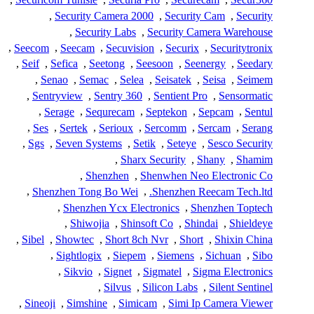
,
Security Camera 2000
,
Security Cam
,
Security
,
Security Labs
,
Security Camera Warehouse
,
Seecom
,
Seecam
,
Secuvision
,
Securix
,
Securitytronix
,
Seif
,
Sefica
,
Seetong
,
Seesoon
,
Seenergy
,
Seedary
,
Senao
,
Semac
,
Selea
,
Seisatek
,
Seisa
,
Seimem
,
Sentryview
,
Sentry 360
,
Sentient Pro
,
Sensormatic
,
Serage
,
Sequrecam
,
Septekon
,
Sepcam
,
Sentul
,
Ses
,
Sertek
,
Serioux
,
Sercomm
,
Sercam
,
Serang
,
Sgs
,
Seven Systems
,
Setik
,
Seteye
,
Sesco Security
,
Sharx Security
,
Shany
,
Shamim
,
Shenzhen
,
Shenwhen Neo Electronic Co
,
Shenzhen Tong Bo Wei
,
Shenzhen Reecam Tech.ltd.
,
Shenzhen Ycx Electronics
,
Shenzhen Toptech
,
Shiwojia
,
Shinsoft Co
,
Shindai
,
Shieldeye
,
Sibel
,
Showtec
,
Short 8ch Nvr
,
Short
,
Shixin China
,
Sightlogix
,
Siepem
,
Siemens
,
Sichuan
,
Sibo
,
Sikvio
,
Signet
,
Sigmatel
,
Sigma Electronics
,
Silvus
,
Silicon Labs
,
Silent Sentinel
,
Sineoji
,
Simshine
,
Simicam
,
Simi Ip Camera Viewer