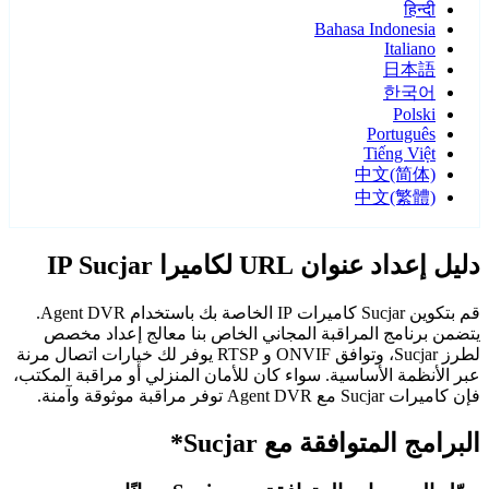
हिन्दी
Bahasa Indonesia
Italiano
日本語
한국어
Polski
Português
Tiếng Việt
中文(简体)
中文(繁體)
دليل إعداد عنوان URL لكاميرا IP Sucjar
قم بتكوين Sucjar كاميرات IP الخاصة بك باستخدام Agent DVR.
يتضمن برنامج المراقبة المجاني الخاص بنا معالج إعداد مخصص
لطرز Sucjar، وتوافق ONVIF و RTSP يوفر لك خيارات اتصال مرنة
عبر الأنظمة الأساسية. سواء كان للأمان المنزلي أو مراقبة المكتب،
فإن كاميرات Sucjar مع Agent DVR توفر مراقبة موثوقة وآمنة.
البرامج المتوافقة مع Sucjar*