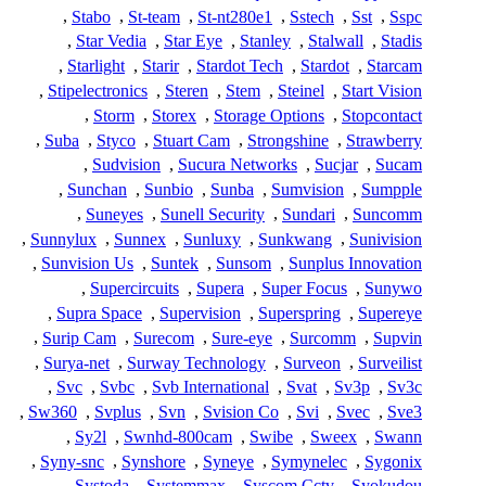
,
Stabo
,
St-team
,
St-nt280e1
,
Sstech
,
Sst
,
Sspc
,
Star Vedia
,
Star Eye
,
Stanley
,
Stalwall
,
Stadis
,
Starlight
,
Starir
,
Stardot Tech
,
Stardot
,
Starcam
,
Stipelectronics
,
Steren
,
Stem
,
Steinel
,
Start Vision
,
Storm
,
Storex
,
Storage Options
,
Stopcontact
,
Suba
,
Styco
,
Stuart Cam
,
Strongshine
,
Strawberry
,
Sudvision
,
Sucura Networks
,
Sucjar
,
Sucam
,
Sunchan
,
Sunbio
,
Sunba
,
Sumvision
,
Sumpple
,
Suneyes
,
Sunell Security
,
Sundari
,
Suncomm
,
Sunnylux
,
Sunnex
,
Sunluxy
,
Sunkwang
,
Sunivision
,
Sunvision Us
,
Suntek
,
Sunsom
,
Sunplus Innovation
,
Supercircuits
,
Supera
,
Super Focus
,
Sunywo
,
Supra Space
,
Supervision
,
Superspring
,
Supereye
,
Surip Cam
,
Surecom
,
Sure-eye
,
Surcomm
,
Supvin
,
Surya-net
,
Surway Technology
,
Surveon
,
Surveilist
,
Svc
,
Svbc
,
Svb International
,
Svat
,
Sv3p
,
Sv3c
,
Sw360
,
Svplus
,
Svn
,
Svision Co
,
Svi
,
Svec
,
Sve3
,
Sy2l
,
Swnhd-800cam
,
Swibe
,
Sweex
,
Swann
,
Syny-snc
,
Synshore
,
Syneye
,
Symynelec
,
Sygonix
,
Systoda
,
Systemmax
,
Syscom Cctv
,
Syokudou