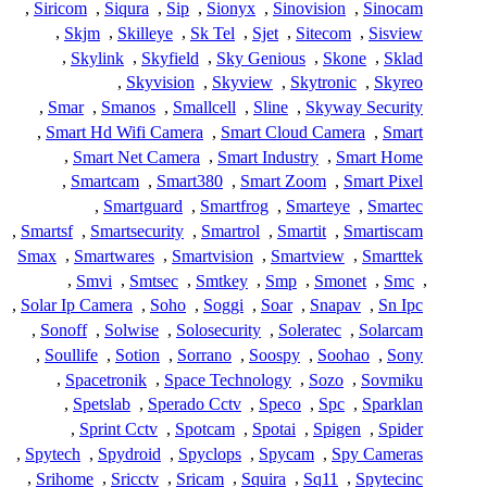
,
Siricom
,
Siqura
,
Sip
,
Sionyx
,
Sinovision
,
Sinocam
,
Skjm
,
Skilleye
,
Sk Tel
,
Sjet
,
Sitecom
,
Sisview
,
Skylink
,
Skyfield
,
Sky Genious
,
Skone
,
Sklad
,
Skyvision
,
Skyview
,
Skytronic
,
Skyreo
,
Smar
,
Smanos
,
Smallcell
,
Sline
,
Skyway Security
,
Smart Hd Wifi Camera
,
Smart Cloud Camera
,
Smart
,
Smart Net Camera
,
Smart Industry
,
Smart Home
,
Smartcam
,
Smart380
,
Smart Zoom
,
Smart Pixel
,
Smartguard
,
Smartfrog
,
Smarteye
,
Smartec
,
Smartsf
,
Smartsecurity
,
Smartrol
,
Smartit
,
Smartiscam
Smax
,
Smartwares
,
Smartvision
,
Smartview
,
Smarttek
,
Smvi
,
Smtsec
,
Smtkey
,
Smp
,
Smonet
,
Smc
,
,
Solar Ip Camera
,
Soho
,
Soggi
,
Soar
,
Snapav
,
Sn Ipc
,
Sonoff
,
Solwise
,
Solosecurity
,
Soleratec
,
Solarcam
,
Soullife
,
Sotion
,
Sorrano
,
Soospy
,
Soohao
,
Sony
,
Spacetronik
,
Space Technology
,
Sozo
,
Sovmiku
,
Spetslab
,
Sperado Cctv
,
Speco
,
Spc
,
Sparklan
,
Sprint Cctv
,
Spotcam
,
Spotai
,
Spigen
,
Spider
,
Spytech
,
Spydroid
,
Spyclops
,
Spycam
,
Spy Cameras
,
Srihome
,
Sricctv
,
Sricam
,
Squira
,
Sq11
,
Spytecinc