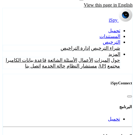
View this page in English
iSpy
تحميل
المستندات
الترخيص
شراء الترخيص
إدارة التراخيص
المزيد
حول
الميزات
الأعمال
الأسئلة الشائعة
قاعدة بيانات الكاميرا
مجتمع
API
مستشار النظام
حالة الخدمة
اتصل بنا
iSpyConnect
البرنامج
تحميل