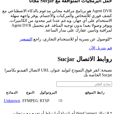
حمّل البرمجيات المتوافقة مع Sucjar مجانًا
Agent DVR هو برنامج مراقبة مجاني مدعوم بالذكاء الاصطناعي مع
كشف فوري للأشخاص والمركبات والأجسام. يوفر واجهة سهلة
الاستخدام على أي جهاز، ويدعم عددا غير محدود من الكاميرات،
ويوفر وصولا بعيدا بدون توجيه المنافذ. قم بتحميل Agent DVR
لمراقبة وتأمين عقارك على مدار الساعة.
*للوصول عن بسرية أو للاستخدام التجاري، راجع
التسعير
قم بتنزيل الآن
روابط الاتصال Sucjar
نصيحة: انقر فوق النموذج لتوليد عنوان URL لاتصال الفيديو بكاميرا
Sucjar الخاصة بك
رابط الموقع
البروتوكول
النوع
النماذج
FFMPEG
RTSP
Unknown
/11
* لا تملك iSpyConnect أي انتماء أو ارتباط أو تجمع مع منتجات