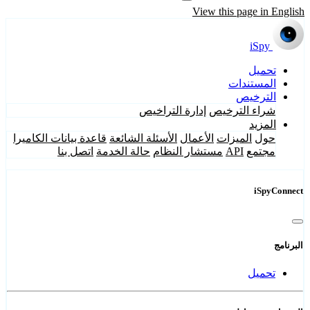
View this page in English
iSpy
تحميل
المستندات
الترخيص
شراء الترخيص
إدارة التراخيص
المزيد
حول
الميزات
الأعمال
الأسئلة الشائعة
قاعدة بيانات الكاميرا
مجتمع
API
مستشار النظام
حالة الخدمة
اتصل بنا
iSpyConnect
البرنامج
تحميل