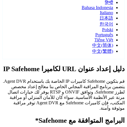
हिन्दी
Bahasa Indonesia
Italiano
日本語
한국어
Polski
Português
Tiếng Việt
中文(简体)
中文(繁體)
دليل إعداد عنوان URL لكاميرا IP Safehome
قم بتكوين Safehome كاميرات IP الخاصة بك باستخدام Agent DVR.
يتضمن برنامج المراقبة المجاني الخاص بنا معالج إعداد مخصص
لطرز Safehome، وتوافق ONVIF و RTSP يوفر لك خيارات اتصال
مرنة عبر الأنظمة الأساسية. سواء كان للأمان المنزلي أو مراقبة
المكتب، فإن كاميرات Safehome مع Agent DVR توفر مراقبة
موثوقة وآمنة.
البرامج المتوافقة مع Safehome*