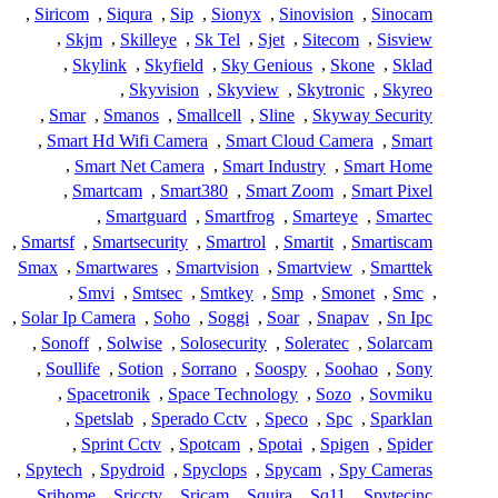
,
Siricom
,
Siqura
,
Sip
,
Sionyx
,
Sinovision
,
Sinocam
,
Skjm
,
Skilleye
,
Sk Tel
,
Sjet
,
Sitecom
,
Sisview
,
Skylink
,
Skyfield
,
Sky Genious
,
Skone
,
Sklad
,
Skyvision
,
Skyview
,
Skytronic
,
Skyreo
,
Smar
,
Smanos
,
Smallcell
,
Sline
,
Skyway Security
,
Smart Hd Wifi Camera
,
Smart Cloud Camera
,
Smart
,
Smart Net Camera
,
Smart Industry
,
Smart Home
,
Smartcam
,
Smart380
,
Smart Zoom
,
Smart Pixel
,
Smartguard
,
Smartfrog
,
Smarteye
,
Smartec
,
Smartsf
,
Smartsecurity
,
Smartrol
,
Smartit
,
Smartiscam
Smax
,
Smartwares
,
Smartvision
,
Smartview
,
Smarttek
,
Smvi
,
Smtsec
,
Smtkey
,
Smp
,
Smonet
,
Smc
,
,
Solar Ip Camera
,
Soho
,
Soggi
,
Soar
,
Snapav
,
Sn Ipc
,
Sonoff
,
Solwise
,
Solosecurity
,
Soleratec
,
Solarcam
,
Soullife
,
Sotion
,
Sorrano
,
Soospy
,
Soohao
,
Sony
,
Spacetronik
,
Space Technology
,
Sozo
,
Sovmiku
,
Spetslab
,
Sperado Cctv
,
Speco
,
Spc
,
Sparklan
,
Sprint Cctv
,
Spotcam
,
Spotai
,
Spigen
,
Spider
,
Spytech
,
Spydroid
,
Spyclops
,
Spycam
,
Spy Cameras
,
Srihome
,
Sricctv
,
Sricam
,
Squira
,
Sq11
,
Spytecinc