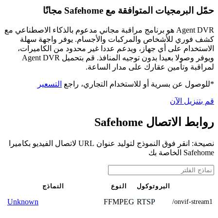
حمّل البرمجيات المتوافقة مع Safehome مجانًا
Agent DVR هو برنامج مراقبة مجاني مدعوم بالذكاء الاصطناعي مع
كشف فوري للأشخاص والمركبات والأجسام. يوفر واجهة سهلة
الاستخدام على أي جهاز، ويدعم عددا غير محدود من الكاميرات،
ويوفر وصولا بعيدا بدون توجيه المنافذ. قم بتحميل Agent DVR
لمراقبة وتأمين عقارك على مدار الساعة.
*للوصول عن بسرية أو للاستخدام التجاري، راجع
التسعير
قم بتنزيل الآن
روابط الاتصال Safehome
نصيحة: انقر فوق النموذج لتوليد عنوان URL لاتصال الفيديو بكاميرا
Safehome الخاصة بك
البروتوكول
النوع
النماذج
FFMPEG
RTSP
Unknown
/onvif-stream1