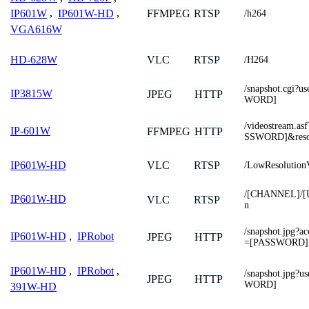
FFMPEG
RTSP
IP601W
,
IP601W-HD
,
/h264
VGA616W
VLC
RTSP
HD-628W
/H264
/snapshot.cgi
IP3815W
JPEG
HTTP
WORD]
/videostream.
IP-601W
FFMPEG
HTTP
SSWORD]&reso
VLC
RTSP
IP601W-HD
/LowResolution
/[CHANNEL]/
IP601W-HD
VLC
RTSP
n
/snapshot.jpg
IP601W-HD
,
IPRobot
JPEG
HTTP
=[PASSWORD]
IP601W-HD
,
IPRobot
,
/snapshot.jpg
JPEG
HTTP
WORD]
391W-HD