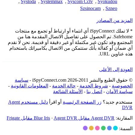
,
Systoda
,
Systemmax
,
Syscom Cctv
,
Syokudou
Szsinocam
,
Szneo
المزيد من المصادر
* لا تملك iSpyConnect أي انتماء أو ارتباط أو تجمع مع منتجات
Safehome. تم الحصول على تفاصيل الاتصال المقدمة هنا من
المجتمع وقد تكون غير مكتملة أو غير دقيقة أو قديمة. نحن لا نقدم
أي ضمان أو كفالة بأنك ستتمكن من الاتصال بكاميراتك باستخدام
هذه عناوين URL.
العودة إلى الأعلى
© حقوق الطبع والنشر 2011-2026 iSpyConnect.com -
سياسة
الخصوصية
-
شروط الخدمة
-
حالة الخدمة
-
المعلومات القانونية
-
سياسة الأمان
-
اتصل بنا
-
الأسئلة الشائعة
مستخدم جديد؟
زر الصفحة الرئيسية
أو اقرأ
دليل مستخدم Agent
DVR
المقارنة:
Agent DVR مقابل Blue Iris
Agent DVR مقابل Frigate
·
السمة: