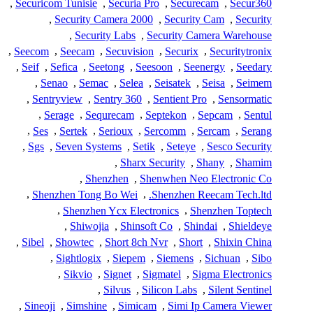
,
Securicom Tunisie
,
Securia Pro
,
Securecam
,
Secur360
,
Security Camera 2000
,
Security Cam
,
Security
,
Security Labs
,
Security Camera Warehouse
,
Seecom
,
Seecam
,
Secuvision
,
Securix
,
Securitytronix
,
Seif
,
Sefica
,
Seetong
,
Seesoon
,
Seenergy
,
Seedary
,
Senao
,
Semac
,
Selea
,
Seisatek
,
Seisa
,
Seimem
,
Sentryview
,
Sentry 360
,
Sentient Pro
,
Sensormatic
,
Serage
,
Sequrecam
,
Septekon
,
Sepcam
,
Sentul
,
Ses
,
Sertek
,
Serioux
,
Sercomm
,
Sercam
,
Serang
,
Sgs
,
Seven Systems
,
Setik
,
Seteye
,
Sesco Security
,
Sharx Security
,
Shany
,
Shamim
,
Shenzhen
,
Shenwhen Neo Electronic Co
,
Shenzhen Tong Bo Wei
,
Shenzhen Reecam Tech.ltd.
,
Shenzhen Ycx Electronics
,
Shenzhen Toptech
,
Shiwojia
,
Shinsoft Co
,
Shindai
,
Shieldeye
,
Sibel
,
Showtec
,
Short 8ch Nvr
,
Short
,
Shixin China
,
Sightlogix
,
Siepem
,
Siemens
,
Sichuan
,
Sibo
,
Sikvio
,
Signet
,
Sigmatel
,
Sigma Electronics
,
Silvus
,
Silicon Labs
,
Silent Sentinel
,
Sineoji
,
Simshine
,
Simicam
,
Simi Ip Camera Viewer