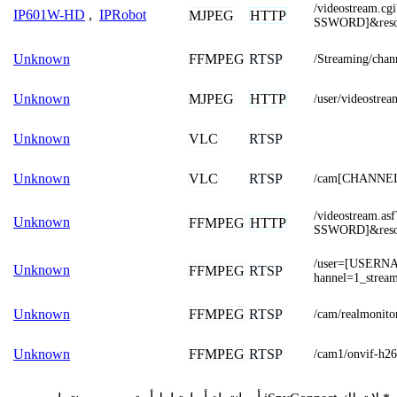
/videostream.
IP601W-HD
,
IPRobot
MJPEG
HTTP
SSWORD]&resol
FFMPEG
RTSP
Unknown
/Streaming/chan
MJPEG
HTTP
Unknown
/user/videostrea
VLC
RTSP
Unknown
VLC
RTSP
Unknown
/cam[CHANNEL
/videostream.
Unknown
FFMPEG
HTTP
SSWORD]&resol
/user=[USERN
Unknown
FFMPEG
RTSP
hannel=1_strea
FFMPEG
RTSP
Unknown
/cam/realmonito
FFMPEG
RTSP
Unknown
/cam1/onvif-h2