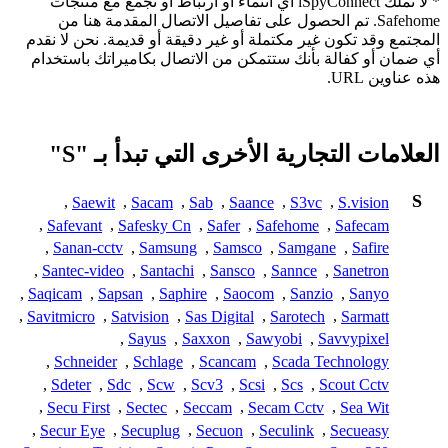
* لا تملك iSpyConnect أي انتماء أو ارتباط أو تجمع مع منتجات
Safehome. تم الحصول على تفاصيل الاتصال المقدمة هنا من
المجتمع وقد تكون غير مكتملة أو غير دقيقة أو قديمة. نحن لا نقدم
أي ضمان أو كفالة بأنك ستتمكن من الاتصال بكاميراتك باستخدام
هذه عناوين URL.
العلامات التجارية الأخرى التي تبدأ بـ "S"
S
,
Saewit
,
Sacam
,
Sab
,
Saance
,
S3vc
,
S.vision
,
Safevant
,
Safesky Cn
,
Safer
,
Safehome
,
Safecam
,
Sanan-cctv
,
Samsung
,
Samsco
,
Samgane
,
Safire
,
Santec-video
,
Santachi
,
Sansco
,
Sannce
,
Sanetron
,
Saqicam
,
Sapsan
,
Saphire
,
Saocom
,
Sanzio
,
Sanyo
,
Savitmicro
,
Satvision
,
Sas Digital
,
Sarotech
,
Sarmatt
,
Sayus
,
Saxxon
,
Sawyobi
,
Savvypixel
,
Schneider
,
Schlage
,
Scancam
,
Scada Technology
,
Sdeter
,
Sdc
,
Scw
,
Scv3
,
Scsi
,
Scs
,
Scout Cctv
,
Secu First
,
Sectec
,
Seccam
,
Secam Cctv
,
Sea Wit
,
Secur Eye
,
Secuplug
,
Secuon
,
Seculink
,
Secueasy