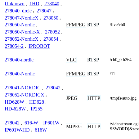
Unknown
,
1HD
,
278040
,
278040_dreje
,
278047
,
278047-NordicX
,
278050
,
FFMPEG
RTSP
278050-Nordic
,
/live/ch0
278050-Nordic-X
,
278052
,
278052-NordicX
,
278054
,
278054-2
,
IPROBOT
VLC
RTSP
278040-nordic
/ch0_0.h264
FFMPEG
RTSP
278040-Nordic
/11
278041-NORDIC
,
278042
,
278052-NORDICX
,
JPEG
HTTP
/tmpfs/auto.jpg
HD628W
,
HD628
,
HD-628W
,
IP255
278042
,
616-W
,
IP601W
,
/videostream.
MJPEG
HTTP
SSWORD]&reso
IP601W-HD
,
616W