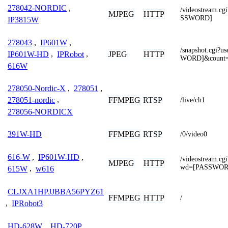
278042-NORDIC
,
/videostream.
MJPEG
HTTP
SSWORD]
IP3815W
278043
,
IP601W
,
/snapshot.cgi
JPEG
HTTP
IP601W-HD
,
IPRobot
,
WORD]&count
616W
278050-Nordic-X
,
278051
,
FFMPEG
RTSP
278051-nordic
,
/live/ch1
278056-NORDICX
FFMPEG
RTSP
391W-HD
/0/video0
616-W
,
IP601W-HD
,
/videostream.
MJPEG
HTTP
wd=[PASSWOR
615W
,
w616
CLJXA1HPJJBBA56PYZ61
FFMPEG
HTTP
/
,
IPRobot3
HD-628W
,
HD-720P
,