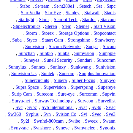
,
Stabo
,
St-team
,
St-nt280e1
,
Sstech
,
Sst
,
Sspc
,
Star Vedia
,
Star Eye
,
Stanley
,
Stalwall
,
Stadis
,
Starlight
,
Starir
,
Stardot Tech
,
Stardot
,
Starcam
,
Stipelectronics
,
Steren
,
Stem
,
Steinel
,
Start Vision
,
Storm
,
Storex
,
Storage Options
,
Stopcontact
,
Suba
,
Styco
,
Stuart Cam
,
Strongshine
,
Strawberry
,
Sudvision
,
Sucura Networks
,
Sucjar
,
Sucam
,
Sunchan
,
Sunbio
,
Sunba
,
Sumvision
,
Sumpple
,
Suneyes
,
Sunell Security
,
Sundari
,
Suncomm
,
Sunnylux
,
Sunnex
,
Sunluxy
,
Sunkwang
,
Sunivision
,
Sunvision Us
,
Suntek
,
Sunsom
,
Sunplus Innovation
,
Supercircuits
,
Supera
,
Super Focus
,
Sunywo
,
Supra Space
,
Supervision
,
Superspring
,
Supereye
,
Surip Cam
,
Surecom
,
Sure-eye
,
Surcomm
,
Supvin
,
Surya-net
,
Surway Technology
,
Surveon
,
Surveilist
,
Svc
,
Svbc
,
Svb International
,
Svat
,
Sv3p
,
Sv3c
,
Sw360
,
Svplus
,
Svn
,
Svision Co
,
Svi
,
Svec
,
Sve3
,
Sy2l
,
Swnhd-800cam
,
Swibe
,
Sweex
,
Swann
,
Syny-snc
,
Synshore
,
Syneye
,
Symynelec
,
Sygonix