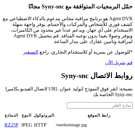
حمّل البرمجيات المتوافقة مع Syny-snc مجانًا
Agent DVR هو برنامج مراقبة مجاني مدعوم بالذكاء الاصطناعي مع
كشف فوري للأشخاص والمركبات والأجسام. يوفر واجهة سهلة
الاستخدام على أي جهاز، ويدعم عددا غير محدود من الكاميرات،
ويوفر وصولا بعيدا بدون توجيه المنافذ. قم بتحميل Agent DVR
لمراقبة وتأمين عقارك على مدار الساعة.
*للوصول عن بسرية أو للاستخدام التجاري، راجع
التسعير
قم بتنزيل الآن
روابط الاتصال Syny-snc
نصيحة: انقر فوق النموذج لتوليد عنوان URL لاتصال الفيديو بكاميرا
Syny-snc الخاصة بك
رابط الموقع
البروتوكول
النوع
النماذج
JPEG
HTTP
RZ25P
/oneshotimage.jpg