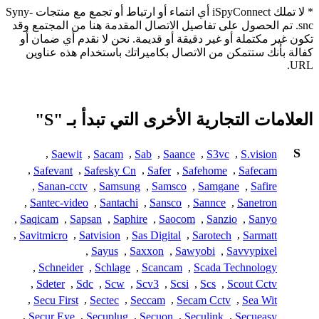
* لا تملك iSpyConnect أي انتماء أو ارتباط أو تجمع مع منتجات Syny-
snc. تم الحصول على تفاصيل الاتصال المقدمة هنا من المجتمع وقد
تكون غير مكتملة أو غير دقيقة أو قديمة. نحن لا نقدم أي ضمان أو
كفالة بأنك ستتمكن من الاتصال بكاميراتك باستخدام هذه عناوين
URL.
العلامات التجارية الأخرى التي تبدأ بـ "S"
S
,
Saewit
,
Sacam
,
Sab
,
Saance
,
S3vc
,
S.vision
,
Safevant
,
Safesky Cn
,
Safer
,
Safehome
,
Safecam
,
Sanan-cctv
,
Samsung
,
Samsco
,
Samgane
,
Safire
,
Santec-video
,
Santachi
,
Sansco
,
Sannce
,
Sanetron
,
Saqicam
,
Sapsan
,
Saphire
,
Saocom
,
Sanzio
,
Sanyo
,
Savitmicro
,
Satvision
,
Sas Digital
,
Sarotech
,
Sarmatt
,
Sayus
,
Saxxon
,
Sawyobi
,
Savvypixel
,
Schneider
,
Schlage
,
Scancam
,
Scada Technology
,
Sdeter
,
Sdc
,
Scw
,
Scv3
,
Scsi
,
Scs
,
Scout Cctv
,
Secu First
,
Sectec
,
Seccam
,
Secam Cctv
,
Sea Wit
,
Secur Eye
,
Secuplug
,
Secuon
,
Seculink
,
Secueasy