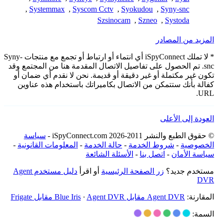
,
Systemmax
,
Syscom Cctv
,
Syokudou
,
Syny-snc
Szsinocam
,
Szneo
,
Systoda
المزيد من المصادر
* لا تملك iSpyConnect أي انتماء أو ارتباط أو تجمع مع منتجات Syny-
snc. تم الحصول على تفاصيل الاتصال المقدمة هنا من المجتمع وقد
تكون غير مكتملة أو غير دقيقة أو قديمة. نحن لا نقدم أي ضمان أو
كفالة بأنك ستتمكن من الاتصال بكاميراتك باستخدام هذه عناوين
URL.
العودة إلى الأعلى
© حقوق الطبع والنشر 2011-2026 iSpyConnect.com -
سياسة
الخصوصية
-
شروط الخدمة
-
حالة الخدمة
-
المعلومات القانونية
-
سياسة الأمان
-
اتصل بنا
-
الأسئلة الشائعة
مستخدم جديد؟
زر الصفحة الرئيسية
أو اقرأ
دليل مستخدم Agent
DVR
المقارنة:
Agent DVR مقابل Blue Iris
Agent DVR مقابل Frigate
·
السمة: