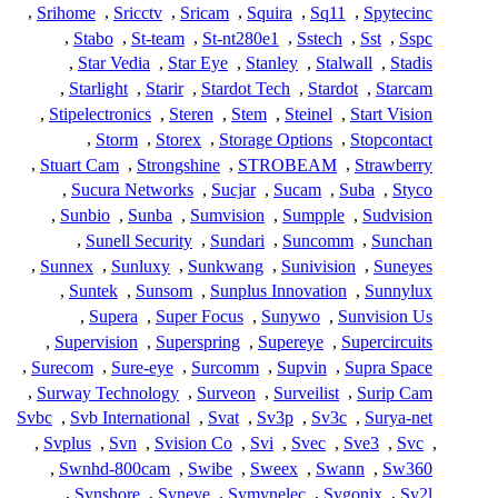
,
Srihome
,
Sricctv
,
Sricam
,
Squira
,
Sq11
,
Spytecinc
,
Stabo
,
St-team
,
St-nt280e1
,
Sstech
,
Sst
,
Sspc
,
Star Vedia
,
Star Eye
,
Stanley
,
Stalwall
,
Stadis
,
Starlight
,
Starir
,
Stardot Tech
,
Stardot
,
Starcam
,
Stipelectronics
,
Steren
,
Stem
,
Steinel
,
Start Vision
,
Storm
,
Storex
,
Storage Options
,
Stopcontact
,
Stuart Cam
,
Strongshine
,
STROBEAM
,
Strawberry
,
Sucura Networks
,
Sucjar
,
Sucam
,
Suba
,
Styco
,
Sunbio
,
Sunba
,
Sumvision
,
Sumpple
,
Sudvision
,
Sunell Security
,
Sundari
,
Suncomm
,
Sunchan
,
Sunnex
,
Sunluxy
,
Sunkwang
,
Sunivision
,
Suneyes
,
Suntek
,
Sunsom
,
Sunplus Innovation
,
Sunnylux
,
Supera
,
Super Focus
,
Sunywo
,
Sunvision Us
,
Supervision
,
Superspring
,
Supereye
,
Supercircuits
,
Surecom
,
Sure-eye
,
Surcomm
,
Supvin
,
Supra Space
,
Surway Technology
,
Surveon
,
Surveilist
,
Surip Cam
Svbc
,
Svb International
,
Svat
,
Sv3p
,
Sv3c
,
Surya-net
,
Svplus
,
Svn
,
Svision Co
,
Svi
,
Svec
,
Sve3
,
Svc
,
,
Swnhd-800cam
,
Swibe
,
Sweex
,
Swann
,
Sw360
,
Synshore
,
Syneye
,
Symynelec
,
Sygonix
,
Sy2l