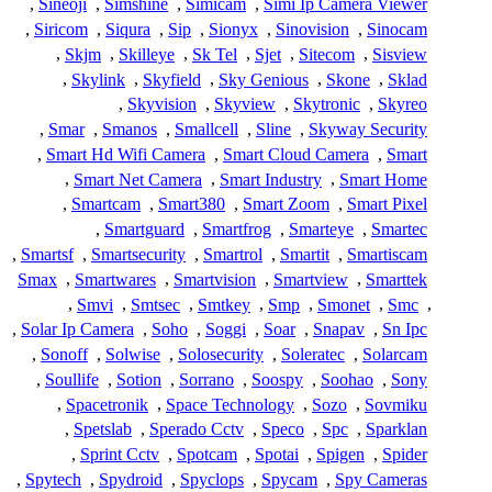
,
Sineoji
,
Simshine
,
Simicam
,
Simi Ip Camera Viewer
,
Siricom
,
Siqura
,
Sip
,
Sionyx
,
Sinovision
,
Sinocam
,
Skjm
,
Skilleye
,
Sk Tel
,
Sjet
,
Sitecom
,
Sisview
,
Skylink
,
Skyfield
,
Sky Genious
,
Skone
,
Sklad
,
Skyvision
,
Skyview
,
Skytronic
,
Skyreo
,
Smar
,
Smanos
,
Smallcell
,
Sline
,
Skyway Security
,
Smart Hd Wifi Camera
,
Smart Cloud Camera
,
Smart
,
Smart Net Camera
,
Smart Industry
,
Smart Home
,
Smartcam
,
Smart380
,
Smart Zoom
,
Smart Pixel
,
Smartguard
,
Smartfrog
,
Smarteye
,
Smartec
,
Smartsf
,
Smartsecurity
,
Smartrol
,
Smartit
,
Smartiscam
Smax
,
Smartwares
,
Smartvision
,
Smartview
,
Smarttek
,
Smvi
,
Smtsec
,
Smtkey
,
Smp
,
Smonet
,
Smc
,
,
Solar Ip Camera
,
Soho
,
Soggi
,
Soar
,
Snapav
,
Sn Ipc
,
Sonoff
,
Solwise
,
Solosecurity
,
Soleratec
,
Solarcam
,
Soullife
,
Sotion
,
Sorrano
,
Soospy
,
Soohao
,
Sony
,
Spacetronik
,
Space Technology
,
Sozo
,
Sovmiku
,
Spetslab
,
Sperado Cctv
,
Speco
,
Spc
,
Sparklan
,
Sprint Cctv
,
Spotcam
,
Spotai
,
Spigen
,
Spider
,
Spytech
,
Spydroid
,
Spyclops
,
Spycam
,
Spy Cameras