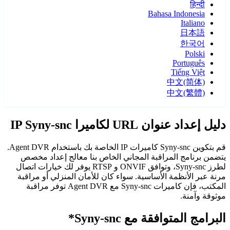
हिन्दी
Bahasa Indonesia
Italiano
日本語
한국어
Polski
Português
Tiếng Việt
中文(简体)
中文(繁體)
دليل إعداد عنوان URL لكاميرا IP Syny-snc
قم بتكوين Syny-snc كاميرات IP الخاصة بك باستخدام Agent DVR.
يتضمن برنامج المراقبة المجاني الخاص بنا معالج إعداد مخصص
لطرز Syny-snc، وتوافق ONVIF و RTSP يوفر لك خيارات اتصال
مرنة عبر الأنظمة الأساسية. سواء كان للأمان المنزلي أو مراقبة
المكتب، فإن كاميرات Syny-snc مع Agent DVR توفر مراقبة
موثوقة وآمنة.
البرامج المتوافقة مع Syny-snc*