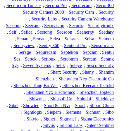
,
Securicom Tunisie
,
Securia Pro
,
Securecam
,
Secur360
,
Security Camera 2000
,
Security Cam
,
Security
,
Security Labs
,
Security Camera Warehouse
,
Seecom
,
Seecam
,
Secuvision
,
Securix
,
Securitytronix
,
Seif
,
Sefica
,
Seetong
,
Seesoon
,
Seenergy
,
Seedary
,
Senao
,
Semac
,
Selea
,
Seisatek
,
Seisa
,
Seimem
,
Sentryview
,
Sentry 360
,
Sentient Pro
,
Sensormatic
,
Serage
,
Sequrecam
,
Septekon
,
Sepcam
,
Sentul
,
Ses
,
Sertek
,
Serioux
,
Sercomm
,
Sercam
,
Serang
,
Sgs
,
Seven Systems
,
Setik
,
Seteye
,
Sesco Security
,
Sharx Security
,
Shany
,
Shamim
,
Shenzhen
,
Shenwhen Neo Electronic Co
,
Shenzhen Tong Bo Wei
,
Shenzhen Reecam Tech.ltd.
,
Shenzhen Ycx Electronics
,
Shenzhen Toptech
,
Shiwojia
,
Shinsoft Co
,
Shindai
,
Shieldeye
,
Sibel
,
Showtec
,
Short 8ch Nvr
,
Short
,
Shixin China
,
Sightlogix
,
Siepem
,
Siemens
,
Sichuan
,
Sibo
,
Sikvio
,
Signet
,
Sigmatel
,
Sigma Electronics
,
Silvus
,
Silicon Labs
,
Silent Sentinel