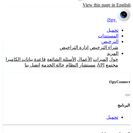
View this page in English
iSpy
تحميل
المستندات
الترخيص
شراء الترخيص
إدارة التراخيص
المزيد
حول
الميزات
الأعمال
الأسئلة الشائعة
قاعدة بيانات الكاميرا
مجتمع
API
مستشار النظام
حالة الخدمة
اتصل بنا
iSpyConnect
البرنامج
تحميل