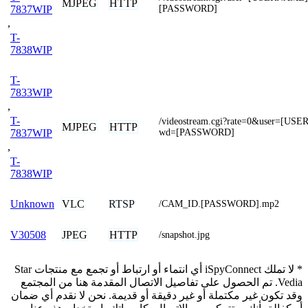
MJPEG
HTTP
[PASSWORD]
7837WIP
,
T-
7838WIP
T-
7833WIP
,
T-
/videostream.cgi?rate=0&user=[U
MJPEG
HTTP
wd=[PASSWORD]
7837WIP
,
T-
7838WIP
VLC
RTSP
Unknown
/CAM_ID.[PASSWORD].mp2
JPEG
HTTP
V30508
/snapshot.jpg
* لا تملك iSpyConnect أي انتماء أو ارتباط أو تجمع مع منتجات Star
Vedia. تم الحصول على تفاصيل الاتصال المقدمة هنا من المجتمع
وقد تكون غير مكتملة أو غير دقيقة أو قديمة. نحن لا نقدم أي ضمان