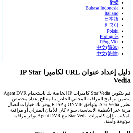
हिन्दी
Bahasa Indonesia
Italiano
日本語
한국어
Polski
Português
Tiếng Việt
中文(简体)
中文(繁體)
دليل إعداد عنوان URL لكاميرا IP Star
Vedia
قم بتكوين Star Vedia كاميرات IP الخاصة بك باستخدام Agent DVR.
يتضمن برنامج المراقبة المجاني الخاص بنا معالج إعداد مخصص
لطرز Star Vedia، وتوافق ONVIF و RTSP يوفر لك خيارات اتصال
مرنة عبر الأنظمة الأساسية. سواء كان للأمان المنزلي أو مراقبة
المكتب، فإن كاميرات Star Vedia مع Agent DVR توفر مراقبة
موثوقة وآمنة.