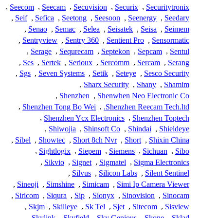
,
Seecom
,
Seecam
,
Secuvision
,
Securix
,
Securitytronix
,
Seif
,
Sefica
,
Seetong
,
Seesoon
,
Seenergy
,
Seedary
,
Senao
,
Semac
,
Selea
,
Seisatek
,
Seisa
,
Seimem
,
Sentryview
,
Sentry 360
,
Sentient Pro
,
Sensormatic
,
Serage
,
Sequrecam
,
Septekon
,
Sepcam
,
Sentul
,
Ses
,
Sertek
,
Serioux
,
Sercomm
,
Sercam
,
Serang
,
Sgs
,
Seven Systems
,
Setik
,
Seteye
,
Sesco Security
,
Sharx Security
,
Shany
,
Shamim
,
Shenzhen
,
Shenwhen Neo Electronic Co
,
Shenzhen Tong Bo Wei
,
Shenzhen Reecam Tech.ltd.
,
Shenzhen Ycx Electronics
,
Shenzhen Toptech
,
Shiwojia
,
Shinsoft Co
,
Shindai
,
Shieldeye
,
Sibel
,
Showtec
,
Short 8ch Nvr
,
Short
,
Shixin China
,
Sightlogix
,
Siepem
,
Siemens
,
Sichuan
,
Sibo
,
Sikvio
,
Signet
,
Sigmatel
,
Sigma Electronics
,
Silvus
,
Silicon Labs
,
Silent Sentinel
,
Sineoji
,
Simshine
,
Simicam
,
Simi Ip Camera Viewer
,
Siricom
,
Siqura
,
Sip
,
Sionyx
,
Sinovision
,
Sinocam
,
Skjm
,
Skilleye
,
Sk Tel
,
Sjet
,
Sitecom
,
Sisview
,
Skylink
,
Skyfield
,
Sky Genious
,
Skone
,
Sklad