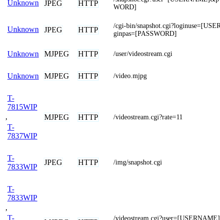
Unknown
JPEG
HTTP
WORD]
/cgi-bin/snapshot.cgi?loginuse=[U
Unknown
JPEG
HTTP
ginpas=[PASSWORD]
MJPEG
HTTP
Unknown
/user/videostream.cgi
MJPEG
HTTP
Unknown
/video.mjpg
T-
7815WIP
,
MJPEG
HTTP
/videostream.cgi?rate=11
T-
7837WIP
T-
JPEG
HTTP
/img/snapshot.cgi
7833WIP
T-
7833WIP
,
T-
/videostream.cgi?user=[USERNAME