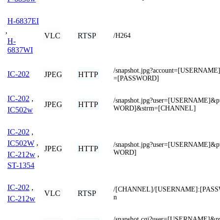
H-6837EI
,
VLC
RTSP
/H264
H-
6837WI
/snapshot.jpg?account=[USERNAME
IC-202
JPEG
HTTP
=[PASSWORD]
IC-202
,
/snapshot.jpg?user=[USERNAME]&
JPEG
HTTP
WORD]&strm=[CHANNEL]
IC502w
IC-202
,
IC502W
,
/snapshot.jpg?user=[USERNAME]&
JPEG
HTTP
WORD]
IC-212w
,
ST-1354
IC-202
,
/[CHANNEL]/[USERNAME]:[PASS
VLC
RTSP
n
IC-212w
/snapshot.cgi?user=[USERNAME]&