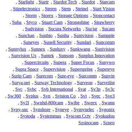
,
Starlight
,
Starir
,
Stardot Tech
,
Stardot
,
Starcam
,
Stipelectronics
,
Steren
,
Stem
,
Steinel
,
Start Vision
,
Storm
,
Storex
,
Storage Options
,
Stopcontact
,
Suba
,
Styco
,
Stuart Cam
,
Strongshine
,
Strawberry
,
Sudvision
,
Sucura Networks
,
Sucjar
,
Sucam
,
Sunchan
,
Sunbio
,
Sunba
,
Sumvision
,
Sumpple
,
Suneyes
,
Sunell Security
,
Sundari
,
Suncomm
,
Sunnylux
,
Sunnex
,
Sunluxy
,
Sunkwang
,
Sunivision
,
Sunvision Us
,
Suntek
,
Sunsom
,
Sunplus Innovation
,
Supercircuits
,
Supera
,
Super Focus
,
Sunywo
,
Supra Space
,
Supervision
,
Superspring
,
Supereye
,
Surip Cam
,
Surecom
,
Sure-eye
,
Surcomm
,
Supvin
,
Surya-net
,
Surway Technology
,
Surveon
,
Surveilist
,
Svc
,
Svbc
,
Svb International
,
Svat
,
Sv3p
,
Sv3c
,
Sw360
,
Svplus
,
Svn
,
Svision Co
,
Svi
,
Svec
,
Sve3
,
Sy2l
,
Swnhd-800cam
,
Swibe
,
Sweex
,
Swann
,
Syny-snc
,
Synshore
,
Syneye
,
Symynelec
,
Sygonix
,
Systoda
,
Systemmax
,
Syscom Cctv
,
Syokudou
Szsinocam
,
Szneo