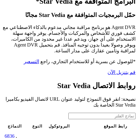
البرامج المتوافقة مع Star Vedia*
حمّل البرمجيات المتوافقة مع Star Vedia مجانًا
Agent DVR هو برنامج مراقبة مجاني مدعوم بالذكاء الاصطناعي مع
كشف فوري للأشخاص والمركبات والأجسام. يوفر واجهة سهلة
الاستخدام على أي جهاز، ويدعم عددا غير محدود من الكاميرات،
ويوفر وصولا بعيدا بدون توجيه المنافذ. قم بتحميل Agent DVR
لمراقبة وتأمين عقارك على مدار الساعة.
*للوصول عن بسرية أو للاستخدام التجاري، راجع
التسعير
قم بتنزيل الآن
روابط الاتصال Star Vedia
نصيحة: انقر فوق النموذج لتوليد عنوان URL لاتصال الفيديو بكاميرا
Star Vedia الخاصة بك
رابط الموقع
البروتوكول
النوع
النماذج
6836
,