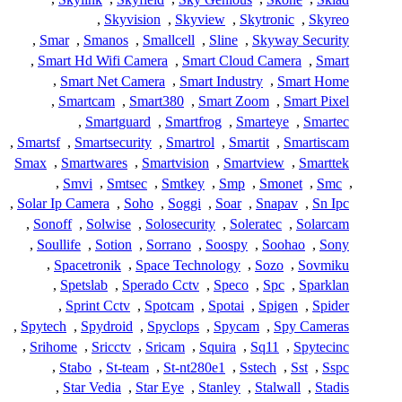
,
Skyvision
,
Skyview
,
Skytronic
,
Skyreo
,
Smar
,
Smanos
,
Smallcell
,
Sline
,
Skyway Security
,
Smart Hd Wifi Camera
,
Smart Cloud Camera
,
Smart
,
Smart Net Camera
,
Smart Industry
,
Smart Home
,
Smartcam
,
Smart380
,
Smart Zoom
,
Smart Pixel
,
Smartguard
,
Smartfrog
,
Smarteye
,
Smartec
,
Smartsf
,
Smartsecurity
,
Smartrol
,
Smartit
,
Smartiscam
Smax
,
Smartwares
,
Smartvision
,
Smartview
,
Smarttek
,
Smvi
,
Smtsec
,
Smtkey
,
Smp
,
Smonet
,
Smc
,
,
Solar Ip Camera
,
Soho
,
Soggi
,
Soar
,
Snapav
,
Sn Ipc
,
Sonoff
,
Solwise
,
Solosecurity
,
Soleratec
,
Solarcam
,
Soullife
,
Sotion
,
Sorrano
,
Soospy
,
Soohao
,
Sony
,
Spacetronik
,
Space Technology
,
Sozo
,
Sovmiku
,
Spetslab
,
Sperado Cctv
,
Speco
,
Spc
,
Sparklan
,
Sprint Cctv
,
Spotcam
,
Spotai
,
Spigen
,
Spider
,
Spytech
,
Spydroid
,
Spyclops
,
Spycam
,
Spy Cameras
,
Srihome
,
Sricctv
,
Sricam
,
Squira
,
Sq11
,
Spytecinc
,
Stabo
,
St-team
,
St-nt280e1
,
Sstech
,
Sst
,
Sspc
,
Star Vedia
,
Star Eye
,
Stanley
,
Stalwall
,
Stadis