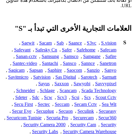
أو كفالة بأنك ستتمكن من الاتصال بكاميراتك باستخدام هذه عناوين
URL.
العلامات التجارية الأخرى التي تبدأ بـ "S"
S
,
Saewit
,
Sacam
,
Sab
,
Saance
,
S3vc
,
S.vision
,
Safevant
,
Safesky Cn
,
Safer
,
Safehome
,
Safecam
,
Sanan-cctv
,
Samsung
,
Samsco
,
Samgane
,
Safire
,
Santec-video
,
Santachi
,
Sansco
,
Sannce
,
Sanetron
,
Saqicam
,
Sapsan
,
Saphire
,
Saocom
,
Sanzio
,
Sanyo
,
Savitmicro
,
Satvision
,
Sas Digital
,
Sarotech
,
Sarmatt
,
Sayus
,
Saxxon
,
Sawyobi
,
Savvypixel
,
Schneider
,
Schlage
,
Scancam
,
Scada Technology
,
Sdeter
,
Sdc
,
Scw
,
Scv3
,
Scsi
,
Scs
,
Scout Cctv
,
Secu First
,
Sectec
,
Seccam
,
Secam Cctv
,
Sea Wit
,
Secur Eye
,
Secuplug
,
Secuon
,
Seculink
,
Secueasy
,
Securicom Tunisie
,
Securia Pro
,
Securecam
,
Secur360
,
Security Camera 2000
,
Security Cam
,
Security
,
Security Labs
,
Security Camera Warehouse