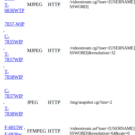
/videostream.cgi?user=[USERNAM
MJPEG
HTTP
T-
SSWORD]
6836WTP
7837-WIP
,
C-
7835WIP
,
/videostream.cgi?user=[USERNAM
MJPEG
HTTP
SSWORD]&resolution=32
T-
7837WIP
,
T-
7838WIP
C-
7837WIP
,
JPEG
HTTP
/img/snapshot.cgi?size=2
T-
7838WIP
F-6815W
,
/videostream.asf?user=[USERNAM
FFMPEG
HTTP
SSWORD]&resolution=64&rate=0
F-6836w