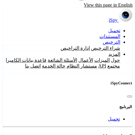
View this page in English
iSpy
تحميل
المستندات
الترخيص
شراء الترخيص
إدارة التراخيص
المزيد
حول
الميزات
الأعمال
الأسئلة الشائعة
قاعدة بيانات الكاميرا
مجتمع
API
مستشار النظام
حالة الخدمة
اتصل بنا
iSpyConnect
البرنامج
تحميل