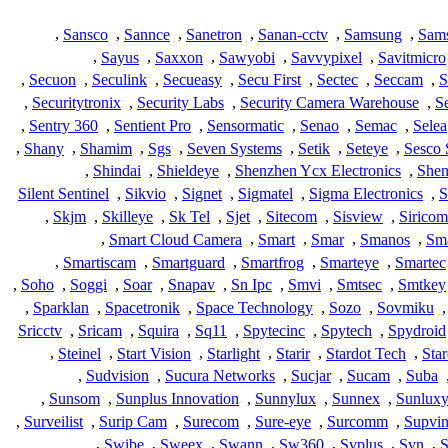
,
Sansco
,
Sannce
,
Sanetron
,
Sanan-cctv
,
Samsung
,
Sam
,
Sayus
,
Saxxon
,
Sawyobi
,
Savvypixel
,
Savitmicro
,
Secuon
,
Seculink
,
Secueasy
,
Secu First
,
Sectec
,
Seccam
,
S
,
Securitytronix
,
Security Labs
,
Security Camera Warehouse
,
S
,
Sentry 360
,
Sentient Pro
,
Sensormatic
,
Senao
,
Semac
,
Selea
,
Shany
,
Shamim
,
Sgs
,
Seven Systems
,
Setik
,
Seteye
,
Sesco 
,
Shindai
,
Shieldeye
,
Shenzhen Ycx Electronics
,
Shen
Silent Sentinel
,
Sikvio
,
Signet
,
Sigmatel
,
Sigma Electronics
,
S
,
Skjm
,
Skilleye
,
Sk Tel
,
Sjet
,
Sitecom
,
Sisview
,
Siricom
,
Smart Cloud Camera
,
Smart
,
Smar
,
Smanos
,
Sma
,
Smartiscam
,
Smartguard
,
Smartfrog
,
Smarteye
,
Smartec
,
Soho
,
Soggi
,
Soar
,
Snapav
,
Sn Ipc
,
Smvi
,
Smtsec
,
Smtkey
,
Sparklan
,
Spacetronik
,
Space Technology
,
Sozo
,
Sovmiku
,
Sricctv
,
Sricam
,
Squira
,
Sq11
,
Spytecinc
,
Spytech
,
Spydroid
,
Steinel
,
Start Vision
,
Starlight
,
Starir
,
Stardot Tech
,
Star
,
Sudvision
,
Sucura Networks
,
Sucjar
,
Sucam
,
Suba
,
Sunsom
,
Sunplus Innovation
,
Sunnylux
,
Sunnex
,
Sunlux
,
Surveilist
,
Surip Cam
,
Surecom
,
Sure-eye
,
Surcomm
,
Supvi
,
Swibe
,
Sweex
,
Swann
,
Sw360
,
Svplus
,
Svn
,
S