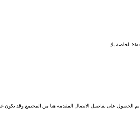
لا تملك iSpyConnect أي انتماء أو ارتباط أو تجمع مع منتجات Skone. تم الحصول على تفاصيل الاتصال المق