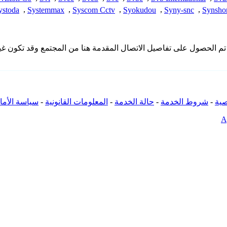
ystoda
,
Systemmax
,
Syscom Cctv
,
Syokudou
,
Syny-snc
,
Synsho
لا تملك iSpyConnect أي انتماء أو ارتباط أو تجمع مع منتجات Skone. تم الحصول على تفاصيل الاتصال المق
ية
-
شروط الخدمة
-
حالة الخدمة
-
المعلومات القانونية
-
سياسة الأما