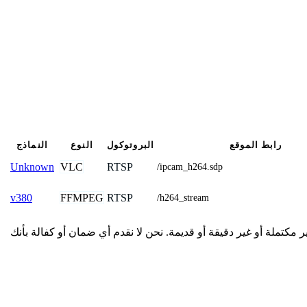
رابط الموقع
البروتوكول
النوع
النماذج
VLC
RTSP
Unknown
/ipcam_h264.sdp
FFMPEG
RTSP
v380
/h264_stream
دمة هنا من المجتمع وقد تكون غير مكتملة أو غير دقيقة أو قديمة. نحن لا نقدم أي ضمان أو كفالة بأنك