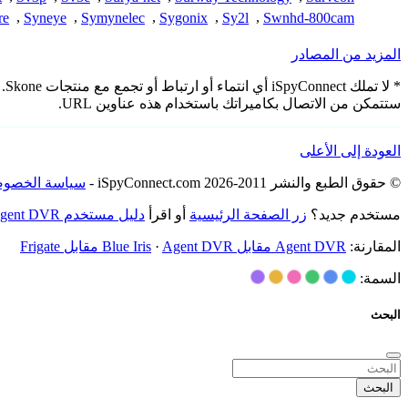
re
,
Syneye
,
Symynelec
,
Sygonix
,
Sy2l
,
Swnhd-800cam
المزيد من المصادر
* 
ستتمكن من الاتصال بكاميراتك باستخدام هذه عناوين URL.
العودة إلى الأعلى
© حقوق الطبع والنشر 2011-2026 iSpyConnect.com -
سياسة الخصوص
مستخدم جديد؟
زر الصفحة الرئيسية
أو اقرأ
دليل مستخدم Agent DVR
المقارنة:
Agent DVR مقابل Blue Iris
Agent DVR مقابل Frigate
·
السمة:
البحث
البحث