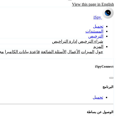
View this page in English
iSpy
تحميل
المستندات
الترخيص
شراء الترخيص
إدارة التراخيص
المزيد
حول
الميزات
الأعمال
الأسئلة الشائعة
قاعدة بيانات الكاميرا
مج
iSpyConnect
البرنامج
تحميل
الوصول عن بساطة