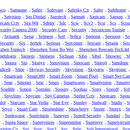
sco
,
Samgane
,
Safire
,
Safevant
,
Safesky Cn
,
Safer
,
Safehome
,
,
Satvision
,
Sas Digital
,
Sarotech
,
Sarmatt
,
Saqicam
,
Sapsan
,
S
ecam Cctv
,
Sea Wit
,
Sdeter
,
Sdc
,
Scw
,
Scv3
,
Scsi
,
Scs
,
Scou
ecurity Camera 2000
,
Security Cam
,
Security
,
Securicom Tunisie
,
,
Seisatek
,
Seisa
,
Seimem
,
Seif
,
Sefica
,
Seetong
,
Seesoon
,
Se
Security
,
Ses
,
Sertek
,
Serioux
,
Sercomm
,
Sercam
,
Serang
,
Ser
zhen Toptech
,
Shenzhen Tong Bo Wei
,
Shenzhen Reecam Tech.ltd.
ightlogix
,
Siepem
,
Siemens
,
Sichuan
,
Sibo
,
Sibel
,
Showtec
,
S
,
Siqura
,
Sip
,
Sionyx
,
Sinovision
,
Sinocam
,
Sineoji
,
Simshine
llcell
,
Sline
,
Skyway Security
,
Skyvision
,
Skyview
,
Skytronic
,
,
Smartcam
,
Smart380
,
Smart Zoom
,
Smart Pixel
,
Smart Net Ca
,
Smp
,
Smonet
,
Smc
,
Smax
,
Smartwares
,
Smartvision
,
Smartv
Soullife
,
Sotion
,
Sorrano
,
Soospy
,
Soohao
,
Sony
,
Sonoff
,
Sol
,
Spyclops
,
Spycam
,
Spy Cameras
,
Sprint Cctv
,
Spotcam
,
Spota
dot
,
Starcam
,
Star Vedia
,
Star Eye
,
Stanley
,
Stalwall
,
Stadis
,
S
,
Styco
,
Stuart Cam
,
Strongshine
,
Strawberry
,
Storm
,
Storex
,
St
y
,
Sunkwang
,
Sunivision
,
Suneyes
,
Sunell Security
,
Sundari
,
S
n
,
Supra Space
,
Supervision
,
Superspring
,
Supereye
,
Supercircuit
vision Co
,
Svi
,
Svec
,
Sve3
,
Svc
,
Svbc
,
Svb International
,
Sva