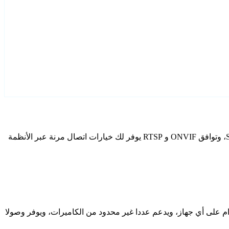
قم بتكوين Skone كاميرات IP الخاصة بك باستخدام Agent DVR. يتضمن برنامج المراقبة المجاني الخاص بنا معالج إعداد مخصص لطرز Skone، وتوافق ONVIF و RTSP يوفر لك خيارات اتصال مرنة عبر الأنظمة
دام على أي جهاز، ويدعم عددا غير محدود من الكاميرات، ويوفر وصولا