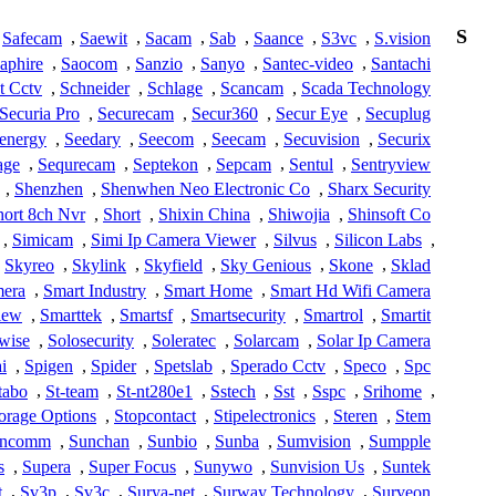
S
Safecam
,
Saewit
,
Sacam
,
Sab
,
Saance
,
S3vc
,
S.vision
aphire
,
Saocom
,
Sanzio
,
Sanyo
,
Santec-video
,
Santachi
t Cctv
,
Schneider
,
Schlage
,
Scancam
,
Scada Technology
Securia Pro
,
Securecam
,
Secur360
,
Secur Eye
,
Secuplug
energy
,
Seedary
,
Seecom
,
Seecam
,
Secuvision
,
Securix
age
,
Sequrecam
,
Septekon
,
Sepcam
,
Sentul
,
Sentryview
,
Shenzhen
,
Shenwhen Neo Electronic Co
,
Sharx Security
hort 8ch Nvr
,
Short
,
Shixin China
,
Shiwojia
,
Shinsoft Co
,
Simicam
,
Simi Ip Camera Viewer
,
Silvus
,
Silicon Labs
,
Skyreo
,
Skylink
,
Skyfield
,
Sky Genious
,
Skone
,
Sklad
mera
,
Smart Industry
,
Smart Home
,
Smart Hd Wifi Camera
iew
,
Smarttek
,
Smartsf
,
Smartsecurity
,
Smartrol
,
Smartit
wise
,
Solosecurity
,
Soleratec
,
Solarcam
,
Solar Ip Camera
i
,
Spigen
,
Spider
,
Spetslab
,
Sperado Cctv
,
Speco
,
Spc
tabo
,
St-team
,
St-nt280e1
,
Sstech
,
Sst
,
Sspc
,
Srihome
,
orage Options
,
Stopcontact
,
Stipelectronics
,
Steren
,
Stem
uncomm
,
Sunchan
,
Sunbio
,
Sunba
,
Sumvision
,
Sumpple
s
,
Supera
,
Super Focus
,
Sunywo
,
Sunvision Us
,
Suntek
t
,
Sv3p
,
Sv3c
,
Surya-net
,
Surway Technology
,
Surveon