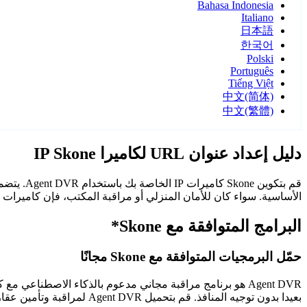
Bahasa Indonesia
Italiano
日本語
한국어
Polski
Português
Tiếng Việt
中文(简体)
中文(繁體)
دليل إعداد عنوان URL لكاميرا IP Skone
الأساسية. سواء كان للأمان المنزلي أو مراقبة المكتب، فإن كاميرات Skone مع Agent DVR توفر مراقبة موثوقة وآمنة.
البرامج المتوافقة مع Skone*
حمّل البرمجيات المتوافقة مع Skone مجانًا
Agent DVR هو برنامج مراقبة مجاني مدعوم بالذكاء الاصطن
بعيدا بدون توجيه المنافذ. قم بتحميل Agent DVR لمراقبة وتأمين عقارك على مدار الساعة.