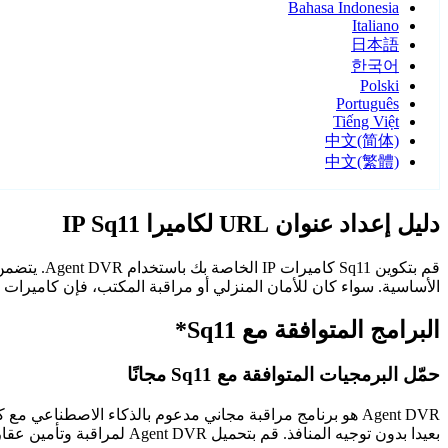
Bahasa Indonesia
Italiano
日本語
한국어
Polski
Português
Tiếng Việt
中文(简体)
中文(繁體)
دليل إعداد عنوان URL لكاميرا IP Sq11
الأساسية. سواء كان للأمان المنزلي أو مراقبة المكتب، فإن كاميرات Sq11 مع Agent DVR توفر مراقبة موثوقة وآمنة.
البرامج المتوافقة مع Sq11*
حمّل البرمجيات المتوافقة مع Sq11 مجانًا
Agent DVR هو برنامج مراقبة مجاني مدعوم بالذكاء الاصطن
بعيدا بدون توجيه المنافذ. قم بتحميل Agent DVR لمراقبة وتأمين عقارك على مدار الساعة.