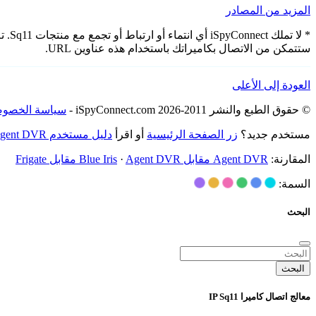
المزيد من المصادر
* لا
ستتمكن من الاتصال بكاميراتك باستخدام هذه عناوين URL.
العودة إلى الأعلى
© حقوق الطبع والنشر 2011-2026 iSpyConnect.com -
سياسة الخصوص
مستخدم جديد؟
زر الصفحة الرئيسية
أو اقرأ
دليل مستخدم Agent DVR
المقارنة:
Agent DVR مقابل Blue Iris
Agent DVR مقابل Frigate
·
السمة:
البحث
البحث
معالج اتصال كاميرا IP Sq11