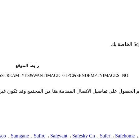
رابط الموقع
&STREAM=YES&WANTIMAGE=0.JPG&SENDEMPTYIMAGES=NO
 تملك iSpyConnect أي انتماء أو ارتباط أو تجمع مع منتجات Sq11. تم الحصول على تفاصيل الاتصال المقدمة
sco
,
Samgane
,
Safire
,
Safevant
,
Safesky Cn
,
Safer
,
Safehome
,