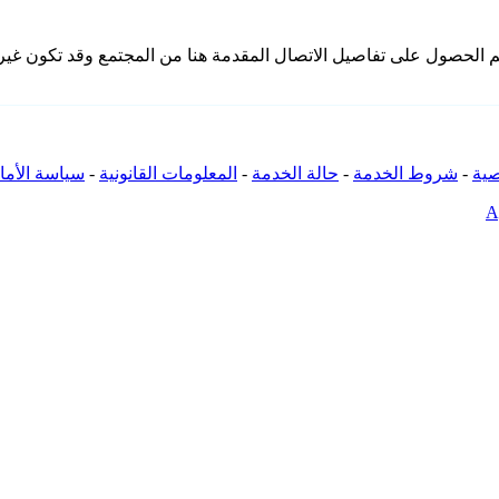
 تملك iSpyConnect أي انتماء أو ارتباط أو تجمع مع منتجات Sq11. تم الحصول على تفاصيل الاتصال المقدمة
ية
-
شروط الخدمة
-
حالة الخدمة
-
المعلومات القانونية
-
سياسة الأما