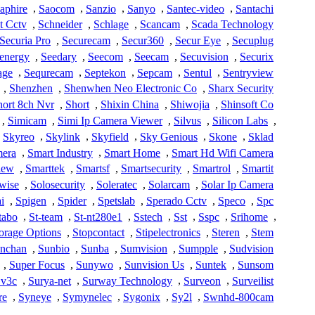
aphire
,
Saocom
,
Sanzio
,
Sanyo
,
Santec-video
,
Santachi
t Cctv
,
Schneider
,
Schlage
,
Scancam
,
Scada Technology
Securia Pro
,
Securecam
,
Secur360
,
Secur Eye
,
Secuplug
energy
,
Seedary
,
Seecom
,
Seecam
,
Secuvision
,
Securix
age
,
Sequrecam
,
Septekon
,
Sepcam
,
Sentul
,
Sentryview
,
Shenzhen
,
Shenwhen Neo Electronic Co
,
Sharx Security
hort 8ch Nvr
,
Short
,
Shixin China
,
Shiwojia
,
Shinsoft Co
,
Simicam
,
Simi Ip Camera Viewer
,
Silvus
,
Silicon Labs
,
Skyreo
,
Skylink
,
Skyfield
,
Sky Genious
,
Skone
,
Sklad
mera
,
Smart Industry
,
Smart Home
,
Smart Hd Wifi Camera
iew
,
Smarttek
,
Smartsf
,
Smartsecurity
,
Smartrol
,
Smartit
wise
,
Solosecurity
,
Soleratec
,
Solarcam
,
Solar Ip Camera
i
,
Spigen
,
Spider
,
Spetslab
,
Sperado Cctv
,
Speco
,
Spc
tabo
,
St-team
,
St-nt280e1
,
Sstech
,
Sst
,
Sspc
,
Srihome
,
orage Options
,
Stopcontact
,
Stipelectronics
,
Steren
,
Stem
nchan
,
Sunbio
,
Sunba
,
Sumvision
,
Sumpple
,
Sudvision
,
Super Focus
,
Sunywo
,
Sunvision Us
,
Suntek
,
Sunsom
v3c
,
Surya-net
,
Surway Technology
,
Surveon
,
Surveilist
re
,
Syneye
,
Symynelec
,
Sygonix
,
Sy2l
,
Swnhd-800cam