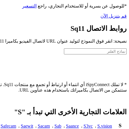
*للوصول عن بسرية أو للاستخدام التجاري، راجع
التسعير
قم بتنزيل الآن
روابط الاتصال Sq11
نصيحة: انقر فوق النموذج لتوليد عنوان URL لاتصال الفيديو بكاميرا Sq11 الخاصة بك
* لا
ستتمكن من الاتصال بكاميراتك باستخدام هذه عناوين URL.
العلامات التجارية الأخرى التي تبدأ بـ "S"
S
Safecam
,
Saewit
,
Sacam
,
Sab
,
Saance
,
S3vc
,
S.vision