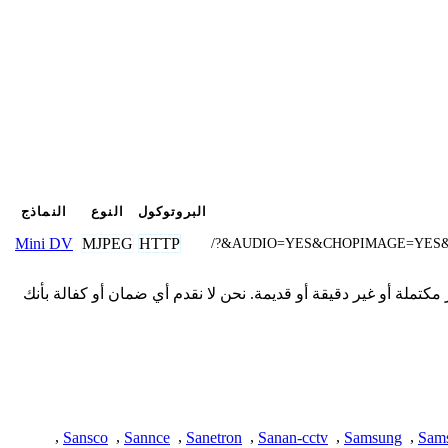
البروتوكول
النوع
النماذج
MJPEG
HTTP
Mini DV
/?&AUDIO=YES&CHOPIMAGE=YES
 هنا من المجتمع وقد تكون غير مكتملة أو غير دقيقة أو قديمة. نحن لا نقدم أي ضمان أو كفالة بأنك
,
Sansco
,
Sannce
,
Sanetron
,
Sanan-cctv
,
Samsung
,
Sam