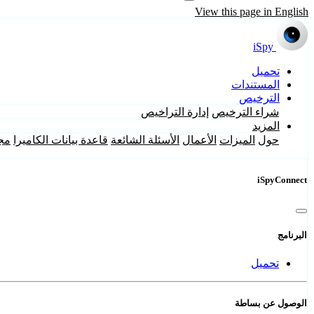
View this page in English
iSpy
تحميل
المستندات
الترخيص
شراء الترخيص
إدارة التراخيص
المزيد
حول
الميزات
الأعمال
الأسئلة الشائعة
قاعدة بيانات الكاميرا
مج
iSpyConnect
البرنامج
تحميل
الوصول عن بساطة