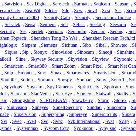
,
Satvision
,
Sas Digital
,
Sarotech
,
Sarmatt
,
Saqicam
,
Sapsan
,
S
ecam Cctv
,
Sea Wit
,
Sdeter
,
Sdc
,
Scw
,
Scv3
,
Scsi
,
Scs
,
Scou
ecurity Camera 2000
,
Security Cam
,
Security
,
Securicom Tunisie
,
,
Seisatek
,
Seisa
,
Seimem
,
Seif
,
Sefica
,
Seetong
,
Seesoon
,
Se
Security
,
Ses
,
Sertek
,
Serioux
,
Sercomm
,
Sercam
,
Serang
,
Ser
zhen Toptech
,
Shenzhen Tong Bo Wei
,
Shenzhen Reecam Tech.ltd.
ightlogix
,
Siepem
,
Siemens
,
Sichuan
,
Sibo
,
Sibel
,
Showtec
,
S
,
Siqura
,
Sip
,
Sionyx
,
Sinovision
,
Sinocam
,
Sineoji
,
Simshine
llcell
,
Sline
,
Skyway Security
,
Skyvision
,
Skyview
,
Skytronic
,
,
Smartcam
,
Smart380
,
Smart Zoom
,
Smart Pixel
,
Smart Net Ca
,
Smp
,
Smonet
,
Smc
,
Smax
,
Smartwares
,
Smartvision
,
Smartv
Soullife
,
Sotion
,
Sorrano
,
Soospy
,
Soohao
,
Sony
,
Sonoff
,
Sol
,
Spyclops
,
Spycam
,
Spy Cameras
,
Sprint Cctv
,
Spotcam
,
Spota
dot
,
Starcam
,
Star Vedia
,
Star Eye
,
Stanley
,
Stalwall
,
Stadis
,
S
 Cam
,
Strongshine
,
STROBEAM
,
Strawberry
,
Storm
,
Storex
,
St
g
,
Sunivision
,
Suneyes
,
Sunell Security
,
Sundari
,
Suncomm
,
Su
Space
,
Supervision
,
Superspring
,
Supereye
,
Supercircuits
,
Supera
Svi
,
Svec
,
Sve3
,
Svc
,
Svbc
,
Svb International
,
Svat
,
Sv3p
,
S
ystoda
,
Systemmax
,
Syscom Cctv
,
Syokudou
,
Syny-snc
,
Synsho