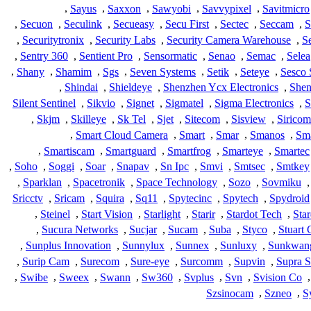
,
Sayus
,
Saxxon
,
Sawyobi
,
Savvypixel
,
Savitmicro
,
Secuon
,
Seculink
,
Secueasy
,
Secu First
,
Sectec
,
Seccam
,
S
,
Securitytronix
,
Security Labs
,
Security Camera Warehouse
,
S
,
Sentry 360
,
Sentient Pro
,
Sensormatic
,
Senao
,
Semac
,
Selea
,
Shany
,
Shamim
,
Sgs
,
Seven Systems
,
Setik
,
Seteye
,
Sesco 
,
Shindai
,
Shieldeye
,
Shenzhen Ycx Electronics
,
Shen
Silent Sentinel
,
Sikvio
,
Signet
,
Sigmatel
,
Sigma Electronics
,
S
,
Skjm
,
Skilleye
,
Sk Tel
,
Sjet
,
Sitecom
,
Sisview
,
Siricom
,
Smart Cloud Camera
,
Smart
,
Smar
,
Smanos
,
Sma
,
Smartiscam
,
Smartguard
,
Smartfrog
,
Smarteye
,
Smartec
,
Soho
,
Soggi
,
Soar
,
Snapav
,
Sn Ipc
,
Smvi
,
Smtsec
,
Smtkey
,
Sparklan
,
Spacetronik
,
Space Technology
,
Sozo
,
Sovmiku
,
Sricctv
,
Sricam
,
Squira
,
Sq11
,
Spytecinc
,
Spytech
,
Spydroid
,
Steinel
,
Start Vision
,
Starlight
,
Starir
,
Stardot Tech
,
Star
,
Sucura Networks
,
Sucjar
,
Sucam
,
Suba
,
Styco
,
Stuart
,
Sunplus Innovation
,
Sunnylux
,
Sunnex
,
Sunluxy
,
Sunkwan
,
Surip Cam
,
Surecom
,
Sure-eye
,
Surcomm
,
Supvin
,
Supra 
,
Swibe
,
Sweex
,
Swann
,
Sw360
,
Svplus
,
Svn
,
Svision Co
,
Szsinocam
,
Szneo
,
S