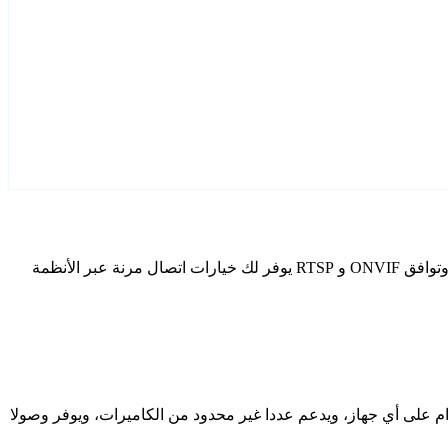
قم بتكوين Sq11 كاميرات IP الخاصة بك باستخدام Agent DVR. يتضمن برنامج المراقبة المجاني الخاص بنا معالج إعداد مخصص لطرز Sq11، وتوافق ONVIF و RTSP يوفر لك خيارات اتصال مرنة عبر الأنظمة
دام على أي جهاز، ويدعم عددا غير محدود من الكاميرات، ويوفر وصولا