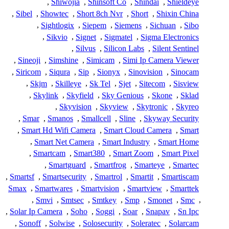
,
Shiwojia
,
Shinsoft Co
,
Shindai
,
Shieldeye
,
Sibel
,
Showtec
,
Short 8ch Nvr
,
Short
,
Shixin China
,
Sightlogix
,
Siepem
,
Siemens
,
Sichuan
,
Sibo
,
Sikvio
,
Signet
,
Sigmatel
,
Sigma Electronics
,
Silvus
,
Silicon Labs
,
Silent Sentinel
,
Sineoji
,
Simshine
,
Simicam
,
Simi Ip Camera Viewer
,
Siricom
,
Siqura
,
Sip
,
Sionyx
,
Sinovision
,
Sinocam
,
Skjm
,
Skilleye
,
Sk Tel
,
Sjet
,
Sitecom
,
Sisview
,
Skylink
,
Skyfield
,
Sky Genious
,
Skone
,
Sklad
,
Skyvision
,
Skyview
,
Skytronic
,
Skyreo
,
Smar
,
Smanos
,
Smallcell
,
Sline
,
Skyway Security
,
Smart Hd Wifi Camera
,
Smart Cloud Camera
,
Smart
,
Smart Net Camera
,
Smart Industry
,
Smart Home
,
Smartcam
,
Smart380
,
Smart Zoom
,
Smart Pixel
,
Smartguard
,
Smartfrog
,
Smarteye
,
Smartec
,
Smartsf
,
Smartsecurity
,
Smartrol
,
Smartit
,
Smartiscam
Smax
,
Smartwares
,
Smartvision
,
Smartview
,
Smarttek
,
Smvi
,
Smtsec
,
Smtkey
,
Smp
,
Smonet
,
Smc
,
,
Solar Ip Camera
,
Soho
,
Soggi
,
Soar
,
Snapav
,
Sn Ipc
,
Sonoff
,
Solwise
,
Solosecurity
,
Soleratec
,
Solarcam