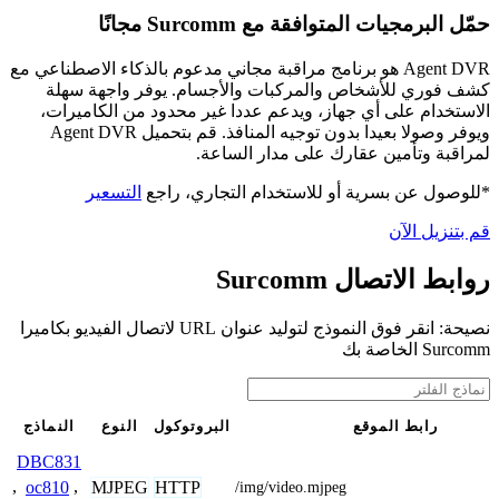
حمّل البرمجيات المتوافقة مع Surcomm مجانًا
Agent DVR هو برنامج مراقبة مجاني مدعوم بالذكاء الاصطناعي مع
كشف فوري للأشخاص والمركبات والأجسام. يوفر واجهة سهلة
الاستخدام على أي جهاز، ويدعم عددا غير محدود من الكاميرات،
ويوفر وصولا بعيدا بدون توجيه المنافذ. قم بتحميل Agent DVR
لمراقبة وتأمين عقارك على مدار الساعة.
*للوصول عن بسرية أو للاستخدام التجاري، راجع
التسعير
قم بتنزيل الآن
روابط الاتصال Surcomm
نصيحة: انقر فوق النموذج لتوليد عنوان URL لاتصال الفيديو بكاميرا
Surcomm الخاصة بك
رابط الموقع
البروتوكول
النوع
النماذج
DBC831
MJPEG
HTTP
,
oc810
,
/img/video.mjpeg