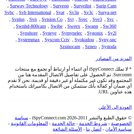
,
Surway Technology
,
Surveon
,
Surveilist
,
Surip Cam
Svbc
,
Svb International
,
Svat
,
Sv3p
,
Sv3c
,
Surya-net
,
Svplus
,
Svn
,
Svision Co
,
Svi
,
Svec
,
Sve3
,
Svc
,
,
Swnhd-800cam
,
Swibe
,
Sweex
,
Swann
,
Sw360
,
Synshore
,
Syneye
,
Symynelec
,
Sygonix
,
Sy2l
,
Systemmax
,
Syscom Cctv
,
Syokudou
,
Syny-snc
Szsinocam
,
Szneo
,
Systoda
المزيد من المصادر
* لا تملك iSpyConnect أي انتماء أو ارتباط أو تجمع مع منتجات
Surcomm. تم الحصول على تفاصيل الاتصال المقدمة هنا من
المجتمع وقد تكون غير مكتملة أو غير دقيقة أو قديمة. نحن لا نقدم
أي ضمان أو كفالة بأنك ستتمكن من الاتصال بكاميراتك باستخدام
هذه عناوين URL.
العودة إلى الأعلى
© حقوق الطبع والنشر 2011-2026 iSpyConnect.com -
سياسة
الخصوصية
-
شروط الخدمة
-
حالة الخدمة
-
المعلومات القانونية
-
سياسة الأمان
-
اتصل بنا
-
الأسئلة الشائعة