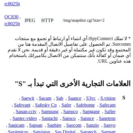
rc8025b
OC830
,
JPEG
HTTP
/img/snapshot.cgi?size=2
rc8025b
* لا تملك iSpyConnect أي انتماء أو ارتباط أو تجمع مع منتجات
Surcomm. تم الحصول على تفاصيل الاتصال المقدمة هنا من
المجتمع وقد تكون غير مكتملة أو غير دقيقة أو قديمة. نحن لا نقدم
أي ضمان أو كفالة بأنك ستتمكن من الاتصال بكاميراتك باستخدام
هذه عناوين URL.
العلامات التجارية الأخرى التي تبدأ بـ "S"
S
,
Saewit
,
Sacam
,
Sab
,
Saance
,
S3vc
,
S.vision
,
Safevant
,
Safesky Cn
,
Safer
,
Safehome
,
Safecam
,
Sanan-cctv
,
Samsung
,
Samsco
,
Samgane
,
Safire
,
Santec-video
,
Santachi
,
Sansco
,
Sannce
,
Sanetron
,
Saqicam
,
Sapsan
,
Saphire
,
Saocom
,
Sanzio
,
Sanyo
,
Savitmicro
,
Satvision
,
Sas Digital
,
Sarotech
,
Sarmatt