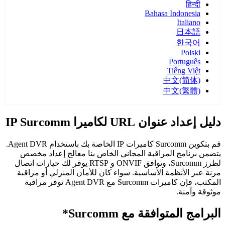
हिन्दी
Bahasa Indonesia
Italiano
日本語
한국어
Polski
Português
Tiếng Việt
中文(简体)
中文(繁體)
دليل إعداد عنوان URL لكاميرا IP Surcomm
قم بتكوين Surcomm كاميرات IP الخاصة بك باستخدام Agent DVR.
يتضمن برنامج المراقبة المجاني الخاص بنا معالج إعداد مخصص
لطرز Surcomm، وتوافق ONVIF و RTSP يوفر لك خيارات اتصال
مرنة عبر الأنظمة الأساسية. سواء كان للأمان المنزلي أو مراقبة
المكتب، فإن كاميرات Surcomm مع Agent DVR توفر مراقبة
موثوقة وآمنة.
البرامج المتوافقة مع Surcomm*