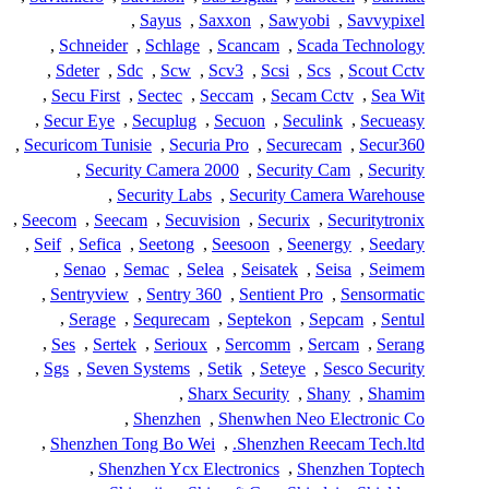
,
Sayus
,
Saxxon
,
Sawyobi
,
Savvypixel
,
Schneider
,
Schlage
,
Scancam
,
Scada Technology
,
Sdeter
,
Sdc
,
Scw
,
Scv3
,
Scsi
,
Scs
,
Scout Cctv
,
Secu First
,
Sectec
,
Seccam
,
Secam Cctv
,
Sea Wit
,
Secur Eye
,
Secuplug
,
Secuon
,
Seculink
,
Secueasy
,
Securicom Tunisie
,
Securia Pro
,
Securecam
,
Secur360
,
Security Camera 2000
,
Security Cam
,
Security
,
Security Labs
,
Security Camera Warehouse
,
Seecom
,
Seecam
,
Secuvision
,
Securix
,
Securitytronix
,
Seif
,
Sefica
,
Seetong
,
Seesoon
,
Seenergy
,
Seedary
,
Senao
,
Semac
,
Selea
,
Seisatek
,
Seisa
,
Seimem
,
Sentryview
,
Sentry 360
,
Sentient Pro
,
Sensormatic
,
Serage
,
Sequrecam
,
Septekon
,
Sepcam
,
Sentul
,
Ses
,
Sertek
,
Serioux
,
Sercomm
,
Sercam
,
Serang
,
Sgs
,
Seven Systems
,
Setik
,
Seteye
,
Sesco Security
,
Sharx Security
,
Shany
,
Shamim
,
Shenzhen
,
Shenwhen Neo Electronic Co
,
Shenzhen Tong Bo Wei
,
Shenzhen Reecam Tech.ltd.
,
Shenzhen Ycx Electronics
,
Shenzhen Toptech