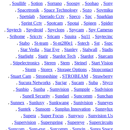
,
Soullife
,
Sotion
,
Sorrano
,
Soospy
,
Soohao
,
Sony
,
Spacetronik
,
Space Technology
,
Sozo
,
Sovmiku
,
Spetslab
,
Sperado Cctv
,
Speco
,
Spc
,
Sparklan
,
Sprint Cctv
,
Spotcam
,
Spotai
,
Spigen
,
Spider
,
Spytech
,
Spydroid
,
Spyclops
,
Spycam
,
Spy Cameras
,
Srihome
,
Sricctv
,
Sricam
,
Squira
,
Sq11
,
Spytecinc
,
Stabo
,
St-team
,
St-nt280e1
,
Sstech
,
Sst
,
Sspc
,
Star Vedia
,
Star Eye
,
Stanley
,
Stalwall
,
Stadis
,
Starlight
,
Starir
,
Stardot Tech
,
Stardot
,
Starcam
,
Stipelectronics
,
Steren
,
Stem
,
Steinel
,
Start Vision
,
Storm
,
Storex
,
Storage Options
,
Stopcontact
,
Stuart Cam
,
Strongshine
,
STROBEAM
,
Strawberry
,
Sucura Networks
,
Sucjar
,
Sucam
,
Suba
,
Styco
,
Sunbio
,
Sunba
,
Sumvision
,
Sumpple
,
Sudvision
,
Sunell Security
,
Sundari
,
Suncomm
,
Sunchan
,
Sunnex
,
Sunluxy
,
Sunkwang
,
Sunivision
,
Suneyes
,
Suntek
,
Sunsom
,
Sunplus Innovation
,
Sunnylux
,
Supera
,
Super Focus
,
Sunywo
,
Sunvision Us
,
Supervision
,
Superspring
,
Supereye
,
Supercircuits
,
Surecom
,
Sure-eye
,
Surcomm
,
Supvin
,
Supra Space