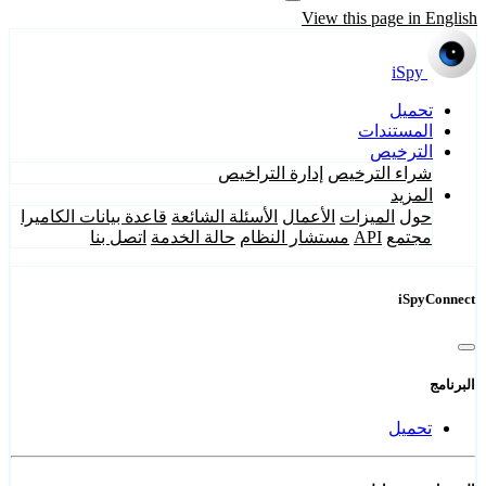
View this page in English
iSpy
تحميل
المستندات
الترخيص
شراء الترخيص
إدارة التراخيص
المزيد
حول
الميزات
الأعمال
الأسئلة الشائعة
قاعدة بيانات الكاميرا
مجتمع
API
مستشار النظام
حالة الخدمة
اتصل بنا
iSpyConnect
البرنامج
تحميل