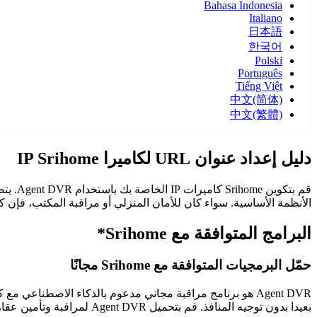
Bahasa Indonesia
Italiano
日本語
한국어
Polski
Português
Tiếng Việt
中文(简体)
中文(繁體)
دليل إعداد عنوان URL لكاميرا IP Srihome
الأنظمة الأساسية. سواء كان للأمان المنزلي أو مراقبة المكتب، فإن كاميرات Srihome مع Agent DVR توفر مراقبة م
البرامج المتوافقة مع Srihome*
حمّل البرمجيات المتوافقة مع Srihome مجانًا
Agent DVR هو برنامج مراقبة مجاني مدعوم بالذكاء الاصطن
بعيدا بدون توجيه المنافذ. قم بتحميل Agent DVR لمراقبة وتأمين عقارك على مدار الساعة.