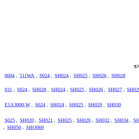
ذج
0004
,
511WA
,
S024
,
SH024
,
SH025
,
SH026
,
SH028
031
,
S024
,
SH028
,
SH024
,
SH025
,
SH026
,
SH027
,
SH02
E1A3000-W
,
S024
,
SH024
,
SH025
,
SH029
,
SH030
S025
,
SH020
,
SH021
,
SH025
,
SH029
,
SH032
,
SH034
,
SH
,
SH050
,
SHO069