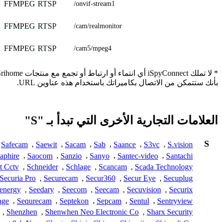
FFMPEG
RTSP
/onvif-stream1
FFMPEG
RTSP
/cam/realmonitor
FFMPEG
RTSP
/cam5/mpeg4
بأنك ستتمكن من الاتصال بكاميراتك باستخدام هذه عناوين URL.
العلامات التجارية الأخرى التي تبدأ بـ "S"
S
Safecam
,
Saewit
,
Sacam
,
Sab
,
Saance
,
S3vc
,
S.vision
aphire
,
Saocom
,
Sanzio
,
Sanyo
,
Santec-video
,
Santachi
t Cctv
,
Schneider
,
Schlage
,
Scancam
,
Scada Technology
Securia Pro
,
Securecam
,
Secur360
,
Secur Eye
,
Secuplug
energy
,
Seedary
,
Seecom
,
Seecam
,
Secuvision
,
Securix
age
,
Sequrecam
,
Septekon
,
Sepcam
,
Sentul
,
Sentryview
,
Shenzhen
,
Shenwhen Neo Electronic Co
,
Sharx Security