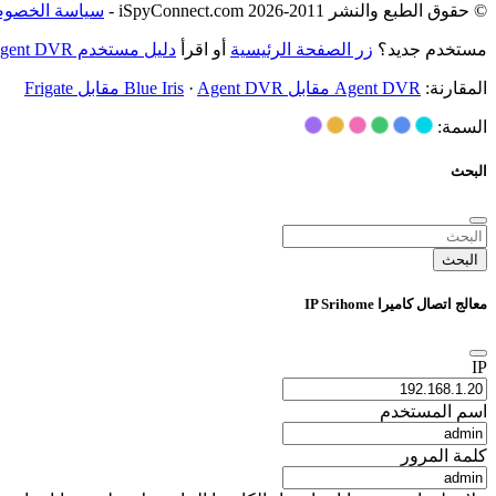
© حقوق الطبع والنشر 2011-2026 iSpyConnect.com -
سياسة الخصوص
مستخدم جديد؟
زر الصفحة الرئيسية
أو اقرأ
دليل مستخدم Agent DVR
المقارنة:
Agent DVR مقابل Blue Iris
Agent DVR مقابل Frigate
·
السمة:
البحث
البحث
معالج اتصال كاميرا IP Srihome
IP
اسم المستخدم
كلمة المرور