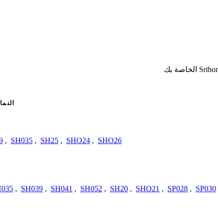
النما
9
,
SH035
,
SH25
,
SHO24
,
SHO26
035
,
SH039
,
SH041
,
SH052
,
SH20
,
SHO21
,
SP028
,
SP030