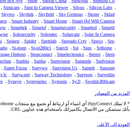
hort 8ch Nvr
,
Short
,
Shixin China
,
Shiwojia
,
Shinsoft Co
,
Simicam
,
Simi Ip Camera Viewer
,
Silvus
,
Silicon Labs
,
Skyreo
,
Skylink
,
Skyfield
,
Sky Genious
,
Skone
,
Sklad
mera
,
Smart Industry
,
Smart Home
,
Smart Hd Wifi Camera
iew
,
Smarttek
,
Smartsf
,
Smartsecurity
,
Smartrol
,
Smartit
wise
,
Solosecurity
,
Soleratec
,
Solarcam
,
Solar Ip Camera
i
,
Spigen
,
Spider
,
Spetslab
,
Sperado Cctv
,
Speco
,
Spc
tabo
,
St-team
,
St-nt280e1
,
Sstech
,
Sst
,
Sspc
,
Srihome
,
orage Options
,
Stopcontact
,
Stipelectronics
,
Steren
,
Stem
nchan
,
Sunbio
,
Sunba
,
Sumvision
,
Sumpple
,
Sudvision
,
Super Focus
,
Sunywo
,
Sunvision Us
,
Suntek
,
Sunsom
v3c
,
Surya-net
,
Surway Technology
,
Surveon
,
Surveilist
re
,
Syneye
,
Symynelec
,
Sygonix
,
Sy2l
,
Swnhd-800cam
المزيد من المصادر
بأنك ستتمكن من الاتصال بكاميراتك باستخدام هذه عناوين URL.
العودة إلى الأعلى