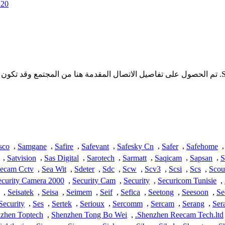
20
* لا تملك iSpyConnect أي انتماء أو ارتباط أو تجمع مع منتجات Srihome. تم الحصول على تفاصيل الاتصال ا
sco
,
Samgane
,
Safire
,
Safevant
,
Safesky Cn
,
Safer
,
Safehome
,
,
Satvision
,
Sas Digital
,
Sarotech
,
Sarmatt
,
Saqicam
,
Sapsan
,
S
ecam Cctv
,
Sea Wit
,
Sdeter
,
Sdc
,
Scw
,
Scv3
,
Scsi
,
Scs
,
Scou
ecurity Camera 2000
,
Security Cam
,
Security
,
Securicom Tunisie
,
,
Seisatek
,
Seisa
,
Seimem
,
Seif
,
Sefica
,
Seetong
,
Seesoon
,
Se
Security
,
Ses
,
Sertek
,
Serioux
,
Sercomm
,
Sercam
,
Serang
,
Ser
zhen Toptech
,
Shenzhen Tong Bo Wei
,
Shenzhen Reecam Tech.ltd.