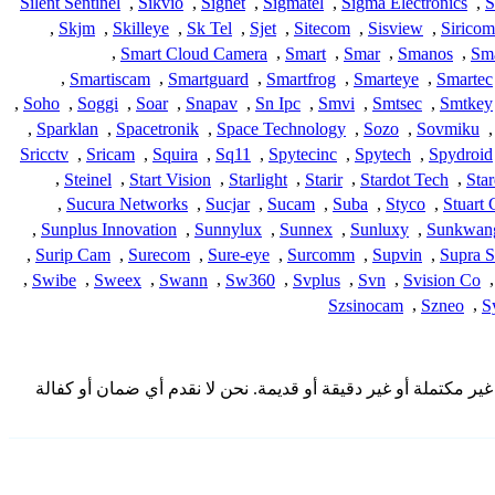
Silent Sentinel
,
Sikvio
,
Signet
,
Sigmatel
,
Sigma Electronics
,
S
,
Skjm
,
Skilleye
,
Sk Tel
,
Sjet
,
Sitecom
,
Sisview
,
Siricom
,
Smart Cloud Camera
,
Smart
,
Smar
,
Smanos
,
Sma
,
Smartiscam
,
Smartguard
,
Smartfrog
,
Smarteye
,
Smartec
,
Soho
,
Soggi
,
Soar
,
Snapav
,
Sn Ipc
,
Smvi
,
Smtsec
,
Smtkey
,
Sparklan
,
Spacetronik
,
Space Technology
,
Sozo
,
Sovmiku
,
Sricctv
,
Sricam
,
Squira
,
Sq11
,
Spytecinc
,
Spytech
,
Spydroid
,
Steinel
,
Start Vision
,
Starlight
,
Starir
,
Stardot Tech
,
Star
,
Sucura Networks
,
Sucjar
,
Sucam
,
Suba
,
Styco
,
Stuart
,
Sunplus Innovation
,
Sunnylux
,
Sunnex
,
Sunluxy
,
Sunkwan
,
Surip Cam
,
Surecom
,
Sure-eye
,
Surcomm
,
Supvin
,
Supra 
,
Swibe
,
Sweex
,
Swann
,
Sw360
,
Svplus
,
Svn
,
Svision Co
,
Szsinocam
,
Szneo
,
S
لمقدمة هنا من المجتمع وقد تكون غير مكتملة أو غير دقيقة أو قديمة. نحن لا نقدم أي ضمان أو كفالة