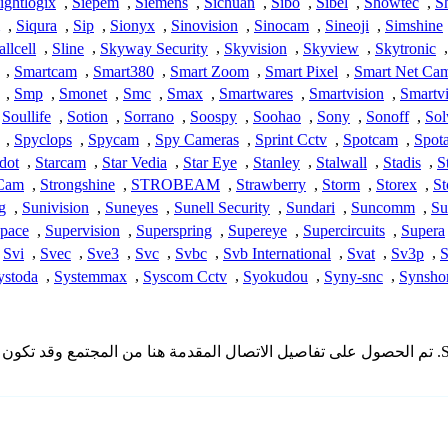
ightlogix
,
Siepem
,
Siemens
,
Sichuan
,
Sibo
,
Sibel
,
Showtec
,
S
,
Siqura
,
Sip
,
Sionyx
,
Sinovision
,
Sinocam
,
Sineoji
,
Simshine
llcell
,
Sline
,
Skyway Security
,
Skyvision
,
Skyview
,
Skytronic
,
,
Smartcam
,
Smart380
,
Smart Zoom
,
Smart Pixel
,
Smart Net Ca
,
Smp
,
Smonet
,
Smc
,
Smax
,
Smartwares
,
Smartvision
,
Smartv
Soullife
,
Sotion
,
Sorrano
,
Soospy
,
Soohao
,
Sony
,
Sonoff
,
Sol
,
Spyclops
,
Spycam
,
Spy Cameras
,
Sprint Cctv
,
Spotcam
,
Spota
dot
,
Starcam
,
Star Vedia
,
Star Eye
,
Stanley
,
Stalwall
,
Stadis
,
S
 Cam
,
Strongshine
,
STROBEAM
,
Strawberry
,
Storm
,
Storex
,
St
g
,
Sunivision
,
Suneyes
,
Sunell Security
,
Sundari
,
Suncomm
,
Su
Space
,
Supervision
,
Superspring
,
Supereye
,
Supercircuits
,
Supera
Svi
,
Svec
,
Sve3
,
Svc
,
Svbc
,
Svb International
,
Svat
,
Sv3p
,
S
ystoda
,
Systemmax
,
Syscom Cctv
,
Syokudou
,
Syny-snc
,
Synsho
* لا تملك iSpyConnect أي انتماء أو ارتباط أو تجمع مع منتجات Srihome. تم الحصول على تفاصيل الاتصال ا