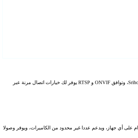
قم بتكوين Srihome كاميرات IP الخاصة بك باستخدام Agent DVR. يتضمن برنامج المراقبة المجاني الخاص بنا معالج إعداد مخصص لطرز Srihome، وتوافق ONVIF و RTSP يوفر لك خيارات اتصال مرنة عبر
دام على أي جهاز، ويدعم عددا غير محدود من الكاميرات، ويوفر وصولا