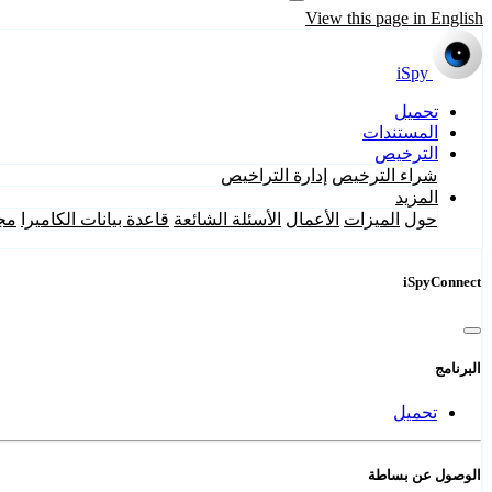
View this page in English
iSpy
تحميل
المستندات
الترخيص
شراء الترخيص
إدارة التراخيص
المزيد
حول
الميزات
الأعمال
الأسئلة الشائعة
قاعدة بيانات الكاميرا
مج
iSpyConnect
البرنامج
تحميل
الوصول عن بساطة