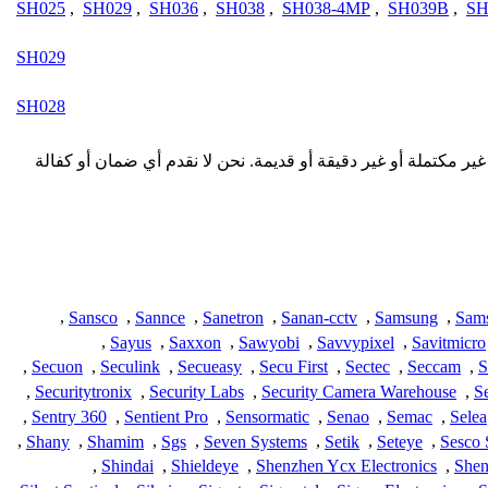
SH025
,
SH029
,
SH036
,
SH038
,
SH038-4MP
,
SH039B
,
SH
SH029
SH028
لمقدمة هنا من المجتمع وقد تكون غير مكتملة أو غير دقيقة أو قديمة. نحن لا نقدم أي ضمان أو كفالة
,
Sansco
,
Sannce
,
Sanetron
,
Sanan-cctv
,
Samsung
,
Sam
,
Sayus
,
Saxxon
,
Sawyobi
,
Savvypixel
,
Savitmicro
,
Secuon
,
Seculink
,
Secueasy
,
Secu First
,
Sectec
,
Seccam
,
S
,
Securitytronix
,
Security Labs
,
Security Camera Warehouse
,
S
,
Sentry 360
,
Sentient Pro
,
Sensormatic
,
Senao
,
Semac
,
Selea
,
Shany
,
Shamim
,
Sgs
,
Seven Systems
,
Setik
,
Seteye
,
Sesco 
,
Shindai
,
Shieldeye
,
Shenzhen Ycx Electronics
,
Shen