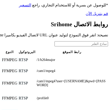
*للوصول عن بسرية أو للاستخدام التجاري، راجع
التسعير
قم بتنزيل الآن
روابط الاتصال Srihome
نصيحة: انقر فوق النموذج لتوليد عنوان URL لاتصال الفيديو بكاميرا Srihome الخاصة بك
رابط الموقع
البروتوكول
النوع
FFMPEG
RTSP
/1/h264major
FFMPEG
RTSP
/cam1/mpeg4
/cam1/mpeg4?user=[USERNAME]&pwd=[PASS
FFMPEG
RTSP
WORD]
FFMPEG
RTSP
/profile0