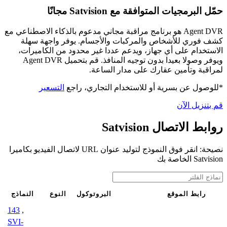
حمّل البرمجيات المتوافقة مع Satvision مجانًا
Agent DVR هو برنامج مراقبة مجاني مدعوم بالذكاء الاصطناعي مع
كشف فوري للأشخاص والمركبات والأجسام. يوفر واجهة سهلة
الاستخدام على أي جهاز، ويدعم عددا غير محدود من الكاميرات،
ويوفر وصولا بعيدا بدون توجيه المنافذ. قم بتحميل Agent DVR
لمراقبة وتأمين عقارك على مدار الساعة.
*للوصول عن بسرية أو للاستخدام التجاري، راجع
التسعير
قم بتنزيل الآن
روابط الاتصال Satvision
نصيحة: انقر فوق النموذج لتوليد عنوان URL لاتصال الفيديو بكاميرا
Satvision الخاصة بك
رابط الموقع
البروتوكول
النوع
النماذج
143
,
SVI-