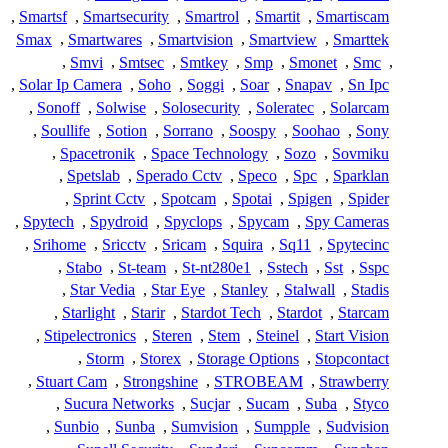
,
Smartsf
,
Smartsecurity
,
Smartrol
,
Smartit
,
Smartiscam
Smax
,
Smartwares
,
Smartvision
,
Smartview
,
Smarttek
,
Smvi
,
Smtsec
,
Smtkey
,
Smp
,
Smonet
,
Smc
,
,
Solar Ip Camera
,
Soho
,
Soggi
,
Soar
,
Snapav
,
Sn Ipc
,
Sonoff
,
Solwise
,
Solosecurity
,
Soleratec
,
Solarcam
,
Soullife
,
Sotion
,
Sorrano
,
Soospy
,
Soohao
,
Sony
,
Spacetronik
,
Space Technology
,
Sozo
,
Sovmiku
,
Spetslab
,
Sperado Cctv
,
Speco
,
Spc
,
Sparklan
,
Sprint Cctv
,
Spotcam
,
Spotai
,
Spigen
,
Spider
,
Spytech
,
Spydroid
,
Spyclops
,
Spycam
,
Spy Cameras
,
Srihome
,
Sricctv
,
Sricam
,
Squira
,
Sq11
,
Spytecinc
,
Stabo
,
St-team
,
St-nt280e1
,
Sstech
,
Sst
,
Sspc
,
Star Vedia
,
Star Eye
,
Stanley
,
Stalwall
,
Stadis
,
Starlight
,
Starir
,
Stardot Tech
,
Stardot
,
Starcam
,
Stipelectronics
,
Steren
,
Stem
,
Steinel
,
Start Vision
,
Storm
,
Storex
,
Storage Options
,
Stopcontact
,
Stuart Cam
,
Strongshine
,
STROBEAM
,
Strawberry
,
Sucura Networks
,
Sucjar
,
Sucam
,
Suba
,
Styco
,
Sunbio
,
Sunba
,
Sumvision
,
Sumpple
,
Sudvision