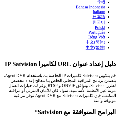
हिन्दी
Bahasa Indonesia
Italiano
日本語
한국어
Polski
Português
Tiếng Việt
中文(简体)
中文(繁體)
دليل إعداد عنوان URL لكاميرا IP Satvision
قم بتكوين Satvision كاميرات IP الخاصة بك باستخدام Agent DVR.
يتضمن برنامج المراقبة المجاني الخاص بنا معالج إعداد مخصص
لطرز Satvision، وتوافق ONVIF و RTSP يوفر لك خيارات اتصال
مرنة عبر الأنظمة الأساسية. سواء كان للأمان المنزلي أو مراقبة
المكتب، فإن كاميرات Satvision مع Agent DVR توفر مراقبة
موثوقة وآمنة.
البرامج المتوافقة مع Satvision*