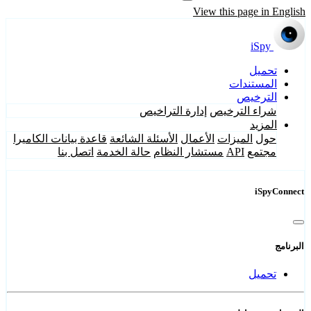
View this page in English
iSpy
تحميل
المستندات
الترخيص
شراء الترخيص
إدارة التراخيص
المزيد
حول
الميزات
الأعمال
الأسئلة الشائعة
قاعدة بيانات الكاميرا
مجتمع
API
مستشار النظام
حالة الخدمة
اتصل بنا
iSpyConnect
البرنامج
تحميل