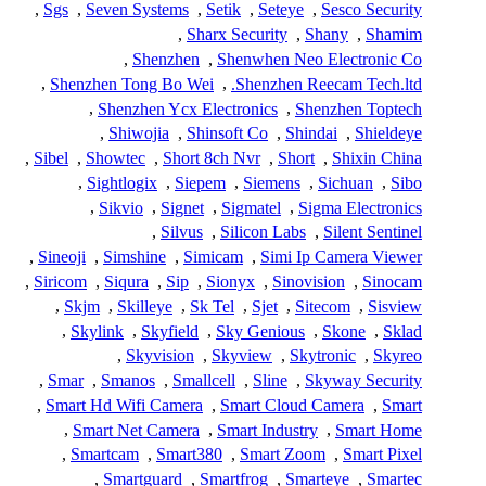
,
Sgs
,
Seven Systems
,
Setik
,
Seteye
,
Sesco Security
,
Sharx Security
,
Shany
,
Shamim
,
Shenzhen
,
Shenwhen Neo Electronic Co
,
Shenzhen Tong Bo Wei
,
Shenzhen Reecam Tech.ltd.
,
Shenzhen Ycx Electronics
,
Shenzhen Toptech
,
Shiwojia
,
Shinsoft Co
,
Shindai
,
Shieldeye
,
Sibel
,
Showtec
,
Short 8ch Nvr
,
Short
,
Shixin China
,
Sightlogix
,
Siepem
,
Siemens
,
Sichuan
,
Sibo
,
Sikvio
,
Signet
,
Sigmatel
,
Sigma Electronics
,
Silvus
,
Silicon Labs
,
Silent Sentinel
,
Sineoji
,
Simshine
,
Simicam
,
Simi Ip Camera Viewer
,
Siricom
,
Siqura
,
Sip
,
Sionyx
,
Sinovision
,
Sinocam
,
Skjm
,
Skilleye
,
Sk Tel
,
Sjet
,
Sitecom
,
Sisview
,
Skylink
,
Skyfield
,
Sky Genious
,
Skone
,
Sklad
,
Skyvision
,
Skyview
,
Skytronic
,
Skyreo
,
Smar
,
Smanos
,
Smallcell
,
Sline
,
Skyway Security
,
Smart Hd Wifi Camera
,
Smart Cloud Camera
,
Smart
,
Smart Net Camera
,
Smart Industry
,
Smart Home
,
Smartcam
,
Smart380
,
Smart Zoom
,
Smart Pixel
,
Smartguard
,
Smartfrog
,
Smarteye
,
Smartec