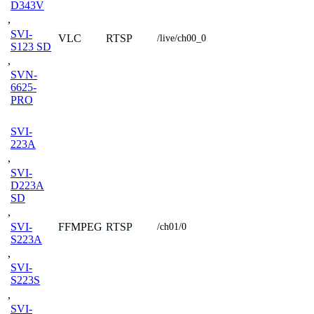
D343V
,
SVI-
VLC
RTSP
/live/ch00_0
S123 SD
,
SVN-
6625-
PRO
SVI-
223A
,
SVI-
D223A
SD
,
SVI-
FFMPEG
RTSP
/ch01/0
S223A
,
SVI-
S223S
,
SVI-