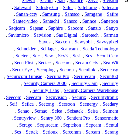
S
,
Saewit
,
Sacam
,
Sab
,
Saance
,
S3vc
,
S.vision
,
Safevant
,
Safesky Cn
,
Safer
,
Safehome
,
Safecam
,
Sanan-cctv
,
Samsung
,
Samsco
,
Samgane
,
Safire
,
Santec-video
,
Santachi
,
Sansco
,
Sannce
,
Sanetron
,
Saqicam
,
Sapsan
,
Saphire
,
Saocom
,
Sanzio
,
Sanyo
,
Savitmicro
,
Satvision
,
Sas Digital
,
Sarotech
,
Sarmatt
,
Sayus
,
Saxxon
,
Sawyobi
,
Savvypixel
,
Schneider
,
Schlage
,
Scancam
,
Scada Technology
,
Sdeter
,
Sdc
,
Scw
,
Scv3
,
Scsi
,
Scs
,
Scout Cctv
,
Secu First
,
Sectec
,
Seccam
,
Secam Cctv
,
Sea Wit
,
Secur Eye
,
Secuplug
,
Secuon
,
Seculink
,
Secueasy
,
Securicom Tunisie
,
Securia Pro
,
Securecam
,
Secur360
,
Security Camera 2000
,
Security Cam
,
Security
,
Security Labs
,
Security Camera Warehouse
,
Seecom
,
Seecam
,
Secuvision
,
Securix
,
Securitytronix
,
Seif
,
Sefica
,
Seetong
,
Seesoon
,
Seenergy
,
Seedary
,
Senao
,
Semac
,
Selea
,
Seisatek
,
Seisa
,
Seimem
,
Sentryview
,
Sentry 360
,
Sentient Pro
,
Sensormatic
,
Serage
,
Sequrecam
,
Septekon
,
Sepcam
,
Sentul
,
Ses
,
Sertek
,
Serioux
,
Sercomm
,
Sercam
,
Serang