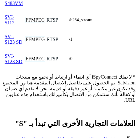
S483VM
SVI-
FFMPEG
RTSP
/h264_stream
S112
SVI-
FFMPEG
RTSP
/1
S123 SD
SVI-
FFMPEG
RTSP
/0
S123 SD
* لا تملك iSpyConnect أي انتماء أو ارتباط أو تجمع مع منتجات
Satvision. تم الحصول على تفاصيل الاتصال المقدمة هنا من المجتمع
وقد تكون غير مكتملة أو غير دقيقة أو قديمة. نحن لا نقدم أي ضمان
أو كفالة بأنك ستتمكن من الاتصال بكاميراتك باستخدام هذه عناوين
URL.
العلامات التجارية الأخرى التي تبدأ بـ "S"