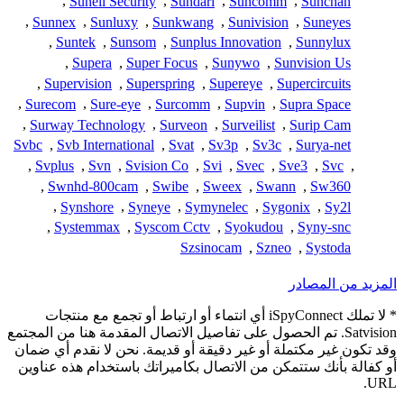
,
Sunell Security
,
Sundari
,
Suncomm
,
Sunchan
,
Sunnex
,
Sunluxy
,
Sunkwang
,
Sunivision
,
Suneyes
,
Suntek
,
Sunsom
,
Sunplus Innovation
,
Sunnylux
,
Supera
,
Super Focus
,
Sunywo
,
Sunvision Us
,
Supervision
,
Superspring
,
Supereye
,
Supercircuits
,
Surecom
,
Sure-eye
,
Surcomm
,
Supvin
,
Supra Space
,
Surway Technology
,
Surveon
,
Surveilist
,
Surip Cam
Svbc
,
Svb International
,
Svat
,
Sv3p
,
Sv3c
,
Surya-net
,
Svplus
,
Svn
,
Svision Co
,
Svi
,
Svec
,
Sve3
,
Svc
,
,
Swnhd-800cam
,
Swibe
,
Sweex
,
Swann
,
Sw360
,
Synshore
,
Syneye
,
Symynelec
,
Sygonix
,
Sy2l
,
Systemmax
,
Syscom Cctv
,
Syokudou
,
Syny-snc
Szsinocam
,
Szneo
,
Systoda
المزيد من المصادر
* لا تملك iSpyConnect أي انتماء أو ارتباط أو تجمع مع منتجات
Satvision. تم الحصول على تفاصيل الاتصال المقدمة هنا من المجتمع
وقد تكون غير مكتملة أو غير دقيقة أو قديمة. نحن لا نقدم أي ضمان
أو كفالة بأنك ستتمكن من الاتصال بكاميراتك باستخدام هذه عناوين
URL.