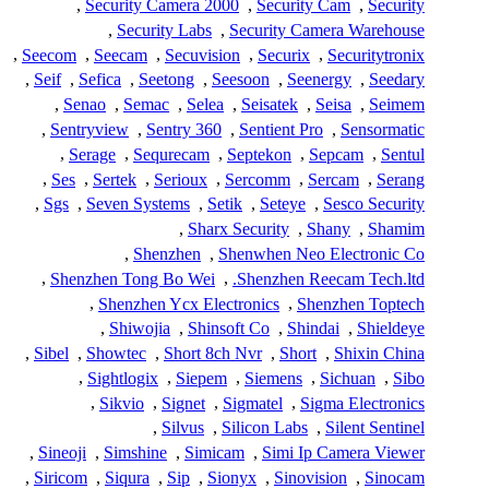
,
Security Camera 2000
,
Security Cam
,
Security
,
Security Labs
,
Security Camera Warehouse
,
Seecom
,
Seecam
,
Secuvision
,
Securix
,
Securitytronix
,
Seif
,
Sefica
,
Seetong
,
Seesoon
,
Seenergy
,
Seedary
,
Senao
,
Semac
,
Selea
,
Seisatek
,
Seisa
,
Seimem
,
Sentryview
,
Sentry 360
,
Sentient Pro
,
Sensormatic
,
Serage
,
Sequrecam
,
Septekon
,
Sepcam
,
Sentul
,
Ses
,
Sertek
,
Serioux
,
Sercomm
,
Sercam
,
Serang
,
Sgs
,
Seven Systems
,
Setik
,
Seteye
,
Sesco Security
,
Sharx Security
,
Shany
,
Shamim
,
Shenzhen
,
Shenwhen Neo Electronic Co
,
Shenzhen Tong Bo Wei
,
Shenzhen Reecam Tech.ltd.
,
Shenzhen Ycx Electronics
,
Shenzhen Toptech
,
Shiwojia
,
Shinsoft Co
,
Shindai
,
Shieldeye
,
Sibel
,
Showtec
,
Short 8ch Nvr
,
Short
,
Shixin China
,
Sightlogix
,
Siepem
,
Siemens
,
Sichuan
,
Sibo
,
Sikvio
,
Signet
,
Sigmatel
,
Sigma Electronics
,
Silvus
,
Silicon Labs
,
Silent Sentinel
,
Sineoji
,
Simshine
,
Simicam
,
Simi Ip Camera Viewer
,
Siricom
,
Siqura
,
Sip
,
Sionyx
,
Sinovision
,
Sinocam