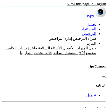
View this page in English
iSpy
تحميل
المستندات
الترخيص
شراء الترخيص
إدارة التراخيص
المزيد
حول
الميزات
الأعمال
الأسئلة الشائعة
قاعدة بيانات الكاميرا
مجتمع
API
مستشار النظام
حالة الخدمة
اتصل بنا
iSpyConnect
البرنامج
تحميل