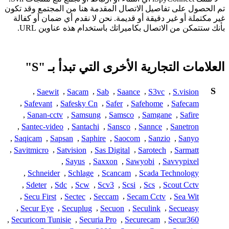
تم الحصول على تفاصيل الاتصال المقدمة هنا من المجتمع وقد تكون
غير مكتملة أو غير دقيقة أو قديمة. نحن لا نقدم أي ضمان أو كفالة
بأنك ستتمكن من الاتصال بكاميراتك باستخدام هذه عناوين URL.
العلامات التجارية الأخرى التي تبدأ بـ "S"
S
,
Saewit
,
Sacam
,
Sab
,
Saance
,
S3vc
,
S.vision
,
Safevant
,
Safesky Cn
,
Safer
,
Safehome
,
Safecam
,
Sanan-cctv
,
Samsung
,
Samsco
,
Samgane
,
Safire
,
Santec-video
,
Santachi
,
Sansco
,
Sannce
,
Sanetron
,
Saqicam
,
Sapsan
,
Saphire
,
Saocom
,
Sanzio
,
Sanyo
,
Savitmicro
,
Satvision
,
Sas Digital
,
Sarotech
,
Sarmatt
,
Sayus
,
Saxxon
,
Sawyobi
,
Savvypixel
,
Schneider
,
Schlage
,
Scancam
,
Scada Technology
,
Sdeter
,
Sdc
,
Scw
,
Scv3
,
Scsi
,
Scs
,
Scout Cctv
,
Secu First
,
Sectec
,
Seccam
,
Secam Cctv
,
Sea Wit
,
Secur Eye
,
Secuplug
,
Secuon
,
Seculink
,
Secueasy
,
Securicom Tunisie
,
Securia Pro
,
Securecam
,
Secur360