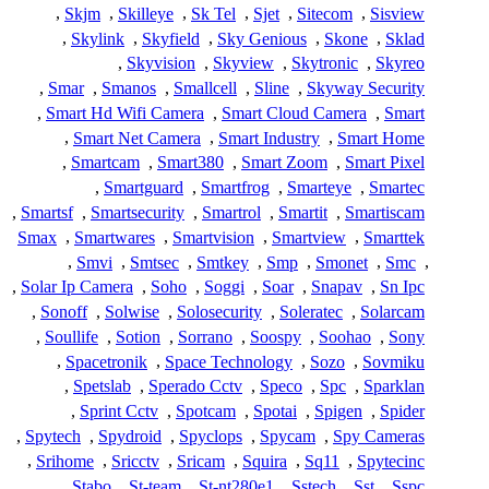
,
Skjm
,
Skilleye
,
Sk Tel
,
Sjet
,
Sitecom
,
Sisview
,
Skylink
,
Skyfield
,
Sky Genious
,
Skone
,
Sklad
,
Skyvision
,
Skyview
,
Skytronic
,
Skyreo
,
Smar
,
Smanos
,
Smallcell
,
Sline
,
Skyway Security
,
Smart Hd Wifi Camera
,
Smart Cloud Camera
,
Smart
,
Smart Net Camera
,
Smart Industry
,
Smart Home
,
Smartcam
,
Smart380
,
Smart Zoom
,
Smart Pixel
,
Smartguard
,
Smartfrog
,
Smarteye
,
Smartec
,
Smartsf
,
Smartsecurity
,
Smartrol
,
Smartit
,
Smartiscam
Smax
,
Smartwares
,
Smartvision
,
Smartview
,
Smarttek
,
Smvi
,
Smtsec
,
Smtkey
,
Smp
,
Smonet
,
Smc
,
,
Solar Ip Camera
,
Soho
,
Soggi
,
Soar
,
Snapav
,
Sn Ipc
,
Sonoff
,
Solwise
,
Solosecurity
,
Soleratec
,
Solarcam
,
Soullife
,
Sotion
,
Sorrano
,
Soospy
,
Soohao
,
Sony
,
Spacetronik
,
Space Technology
,
Sozo
,
Sovmiku
,
Spetslab
,
Sperado Cctv
,
Speco
,
Spc
,
Sparklan
,
Sprint Cctv
,
Spotcam
,
Spotai
,
Spigen
,
Spider
,
Spytech
,
Spydroid
,
Spyclops
,
Spycam
,
Spy Cameras
,
Srihome
,
Sricctv
,
Sricam
,
Squira
,
Sq11
,
Spytecinc
,
Stabo
,
St-team
,
St-nt280e1
,
Sstech
,
Sst
,
Sspc