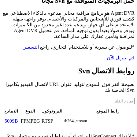
حمّل البرمجيات المتوافقة مع Svn مجانًا
Agent DVR هو برنامج مراقبة مجاني مدعوم بالذكاء الاصطناعي مع
كشف فوري للأشخاص والمركبات والأجسام. يوفر واجهة سهلة
الاستخدام على أي جهاز، ويدعم عددا غير محدود من الكاميرات،
ويوفر وصولا بعيدا بدون توجيه المنافذ. قم بتحميل Agent DVR
لمراقبة وتأمين عقارك على مدار الساعة.
*للوصول عن بسرية أو للاستخدام التجاري، راجع
التسعير
قم بتنزيل الآن
روابط الاتصال Svn
نصيحة: انقر فوق النموذج لتوليد عنوان URL لاتصال الفيديو بكاميرا
Svn الخاصة بك
رابط الموقع
البروتوكول
النوع
النماذج
FFMPEG
RTSP
500SB
/h264_stream
* لا تملك iSpyConnect أي انتماء أو ارتباط أو تجمع مع منتجات Svn.