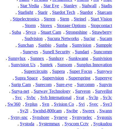
,
Star Vedia
,
Star Eye
,
Stanley
,
Stalwall
,
Stadis
,
Starlight
,
Starir
,
Stardot Tech
,
Stardot
,
Starcam
,
Stipelectronics
,
Steren
,
Stem
,
Steinel
,
Start Vision
,
Storm
,
Storex
,
Storage Options
,
Stopcontact
,
Suba
,
Styco
,
Stuart Cam
,
Strongshine
,
Strawberry
,
Sudvision
,
Sucura Networks
,
Sucjar
,
Sucam
,
Sunchan
,
Sunbio
,
Sunba
,
Sumvision
,
Sumpple
,
Suneyes
,
Sunell Security
,
Sundari
,
Suncomm
,
Sunnylux
,
Sunnex
,
Sunluxy
,
Sunkwang
,
Sunivision
,
Sunvision Us
,
Suntek
,
Sunsom
,
Sunplus Innovation
,
Supercircuits
,
Supera
,
Super Focus
,
Sunywo
,
Supra Space
,
Supervision
,
Superspring
,
Supereye
,
Surip Cam
,
Surecom
,
Sure-eye
,
Surcomm
,
Supvin
,
Surya-net
,
Surway Technology
,
Surveon
,
Surveilist
,
Svc
,
Svbc
,
Svb International
,
Svat
,
Sv3p
,
Sv3c
,
Sw360
,
Svplus
,
Svn
,
Svision Co
,
Svi
,
Svec
,
Sve3
,
Sy2l
,
Swnhd-800cam
,
Swibe
,
Sweex
,
Swann
,
Syny-snc
,
Synshore
,
Syneye
,
Symynelec
,
Sygonix
,
Systoda
,
Systemmax
,
Syscom Cctv
,
Syokudou