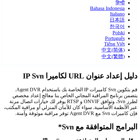
हिन्दी
Bahasa Indonesia
Italiano
日本語
한국어
Polski
Português
Tiếng Việt
中文(简体)
中文(繁體)
دليل إعداد عنوان URL لكاميرا IP Svn
قم بتكوين Svn كاميرات IP الخاصة بك باستخدام Agent DVR.
يتضمن برنامج المراقبة المجاني الخاص بنا معالج إعداد مخصص
لطرز Svn، وتوافق ONVIF و RTSP يوفر لك خيارات اتصال مرنة
عبر الأنظمة الأساسية. سواء كان للأمان المنزلي أو مراقبة المكتب،
فإن كاميرات Svn مع Agent DVR توفر مراقبة موثوقة وآمنة.
البرامج المتوافقة مع Svn*