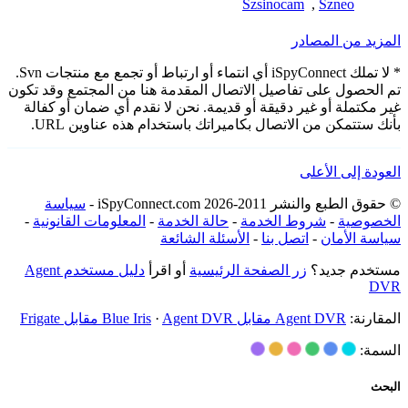
Szsinocam
,
Szneo
المزيد من المصادر
* لا تملك iSpyConnect أي انتماء أو ارتباط أو تجمع مع منتجات Svn.
تم الحصول على تفاصيل الاتصال المقدمة هنا من المجتمع وقد تكون
غير مكتملة أو غير دقيقة أو قديمة. نحن لا نقدم أي ضمان أو كفالة
بأنك ستتمكن من الاتصال بكاميراتك باستخدام هذه عناوين URL.
العودة إلى الأعلى
© حقوق الطبع والنشر 2011-2026 iSpyConnect.com -
سياسة
الخصوصية
-
شروط الخدمة
-
حالة الخدمة
-
المعلومات القانونية
-
سياسة الأمان
-
اتصل بنا
-
الأسئلة الشائعة
مستخدم جديد؟
زر الصفحة الرئيسية
أو اقرأ
دليل مستخدم Agent
DVR
المقارنة:
Agent DVR مقابل Blue Iris
Agent DVR مقابل Frigate
·
السمة:
البحث