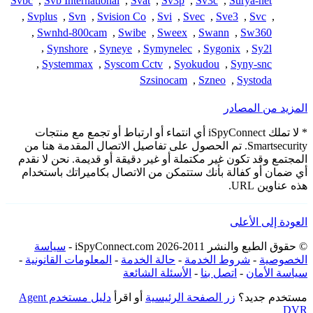
Svbc
,
Svb International
,
Svat
,
Sv3p
,
Sv3c
,
Surya-net
,
Svplus
,
Svn
,
Svision Co
,
Svi
,
Svec
,
Sve3
,
Svc
,
,
Swnhd-800cam
,
Swibe
,
Sweex
,
Swann
,
Sw360
,
Synshore
,
Syneye
,
Symynelec
,
Sygonix
,
Sy2l
,
Systemmax
,
Syscom Cctv
,
Syokudou
,
Syny-snc
Szsinocam
,
Szneo
,
Systoda
المزيد من المصادر
* لا تملك iSpyConnect أي انتماء أو ارتباط أو تجمع مع منتجات
Smartsecurity. تم الحصول على تفاصيل الاتصال المقدمة هنا من
المجتمع وقد تكون غير مكتملة أو غير دقيقة أو قديمة. نحن لا نقدم
أي ضمان أو كفالة بأنك ستتمكن من الاتصال بكاميراتك باستخدام
هذه عناوين URL.
العودة إلى الأعلى
© حقوق الطبع والنشر 2011-2026 iSpyConnect.com -
سياسة
الخصوصية
-
شروط الخدمة
-
حالة الخدمة
-
المعلومات القانونية
-
سياسة الأمان
-
اتصل بنا
-
الأسئلة الشائعة
مستخدم جديد؟
زر الصفحة الرئيسية
أو اقرأ
دليل مستخدم Agent
DVR