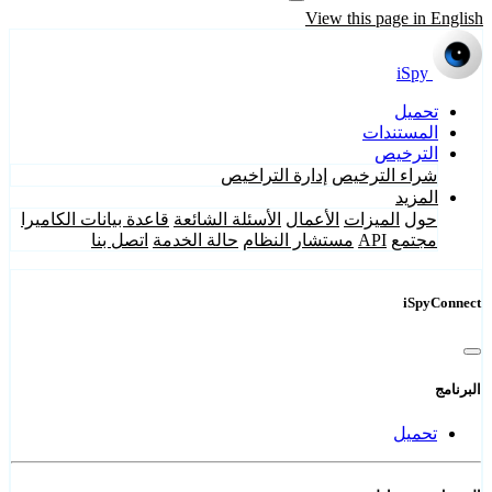
View this page in English
iSpy
تحميل
المستندات
الترخيص
شراء الترخيص
إدارة التراخيص
المزيد
حول
الميزات
الأعمال
الأسئلة الشائعة
قاعدة بيانات الكاميرا
مجتمع
API
مستشار النظام
حالة الخدمة
اتصل بنا
iSpyConnect
البرنامج
تحميل