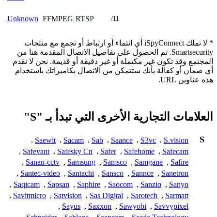
FFMPEG
RTSP
Unknown
/11
* لا تملك iSpyConnect أي انتماء أو ارتباط أو تجمع مع منتجات
Smartsecurity. تم الحصول على تفاصيل الاتصال المقدمة هنا من
المجتمع وقد تكون غير مكتملة أو غير دقيقة أو قديمة. نحن لا نقدم
أي ضمان أو كفالة بأنك ستتمكن من الاتصال بكاميراتك باستخدام
هذه عناوين URL.
العلامات التجارية الأخرى التي تبدأ بـ "S"
S
,
Saewit
,
Sacam
,
Sab
,
Saance
,
S3vc
,
S.vision
,
Safevant
,
Safesky Cn
,
Safer
,
Safehome
,
Safecam
,
Sanan-cctv
,
Samsung
,
Samsco
,
Samgane
,
Safire
,
Santec-video
,
Santachi
,
Sansco
,
Sannce
,
Sanetron
,
Saqicam
,
Sapsan
,
Saphire
,
Saocom
,
Sanzio
,
Sanyo
,
Savitmicro
,
Satvision
,
Sas Digital
,
Sarotech
,
Sarmatt
,
Sayus
,
Saxxon
,
Sawyobi
,
Savvypixel