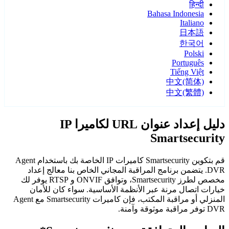
हिन्दी
Bahasa Indonesia
Italiano
日本語
한국어
Polski
Português
Tiếng Việt
中文(简体)
中文(繁體)
دليل إعداد عنوان URL لكاميرا IP
Smartsecurity
قم بتكوين Smartsecurity كاميرات IP الخاصة بك باستخدام Agent
DVR. يتضمن برنامج المراقبة المجاني الخاص بنا معالج إعداد
مخصص لطرز Smartsecurity، وتوافق ONVIF و RTSP يوفر لك
خيارات اتصال مرنة عبر الأنظمة الأساسية. سواء كان للأمان
المنزلي أو مراقبة المكتب، فإن كاميرات Smartsecurity مع Agent
DVR توفر مراقبة موثوقة وآمنة.