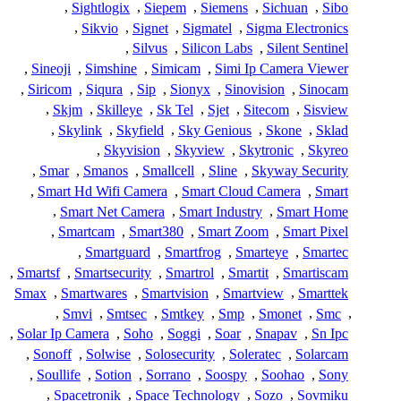
,
Sightlogix
,
Siepem
,
Siemens
,
Sichuan
,
Sibo
,
Sikvio
,
Signet
,
Sigmatel
,
Sigma Electronics
,
Silvus
,
Silicon Labs
,
Silent Sentinel
,
Sineoji
,
Simshine
,
Simicam
,
Simi Ip Camera Viewer
,
Siricom
,
Siqura
,
Sip
,
Sionyx
,
Sinovision
,
Sinocam
,
Skjm
,
Skilleye
,
Sk Tel
,
Sjet
,
Sitecom
,
Sisview
,
Skylink
,
Skyfield
,
Sky Genious
,
Skone
,
Sklad
,
Skyvision
,
Skyview
,
Skytronic
,
Skyreo
,
Smar
,
Smanos
,
Smallcell
,
Sline
,
Skyway Security
,
Smart Hd Wifi Camera
,
Smart Cloud Camera
,
Smart
,
Smart Net Camera
,
Smart Industry
,
Smart Home
,
Smartcam
,
Smart380
,
Smart Zoom
,
Smart Pixel
,
Smartguard
,
Smartfrog
,
Smarteye
,
Smartec
,
Smartsf
,
Smartsecurity
,
Smartrol
,
Smartit
,
Smartiscam
Smax
,
Smartwares
,
Smartvision
,
Smartview
,
Smarttek
,
Smvi
,
Smtsec
,
Smtkey
,
Smp
,
Smonet
,
Smc
,
,
Solar Ip Camera
,
Soho
,
Soggi
,
Soar
,
Snapav
,
Sn Ipc
,
Sonoff
,
Solwise
,
Solosecurity
,
Soleratec
,
Solarcam
,
Soullife
,
Sotion
,
Sorrano
,
Soospy
,
Soohao
,
Sony
,
Spacetronik
,
Space Technology
,
Sozo
,
Sovmiku