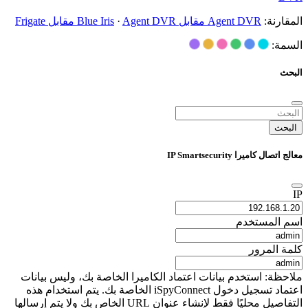
المقارنة:
Agent DVR مقابل Blue Iris
Agent DVR مقابل Frigate
·
السمة:
البحث
البحث
معالج اتصال كاميرا IP Smartsecurity
IP
اسم المستخدم
كلمة المرور
ملاحظة: استخدم بيانات اعتماد الكاميرا الخاصة بك، وليس بيانات
اعتماد تسجيل دخول iSpyConnect الخاصة بك. يتم استخدام هذه
التفاصيل محليًا فقط لإنشاء عنوان URL الخاص بك ولا يتم إرسالها