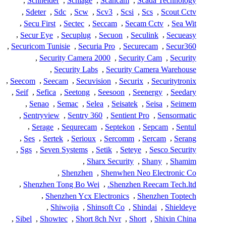
,
Schneider
,
Schlage
,
Scancam
,
Scada Technology
,
Sdeter
,
Sdc
,
Scw
,
Scv3
,
Scsi
,
Scs
,
Scout Cctv
,
Secu First
,
Sectec
,
Seccam
,
Secam Cctv
,
Sea Wit
,
Secur Eye
,
Secuplug
,
Secuon
,
Seculink
,
Secueasy
,
Securicom Tunisie
,
Securia Pro
,
Securecam
,
Secur360
,
Security Camera 2000
,
Security Cam
,
Security
,
Security Labs
,
Security Camera Warehouse
,
Seecom
,
Seecam
,
Secuvision
,
Securix
,
Securitytronix
,
Seif
,
Sefica
,
Seetong
,
Seesoon
,
Seenergy
,
Seedary
,
Senao
,
Semac
,
Selea
,
Seisatek
,
Seisa
,
Seimem
,
Sentryview
,
Sentry 360
,
Sentient Pro
,
Sensormatic
,
Serage
,
Sequrecam
,
Septekon
,
Sepcam
,
Sentul
,
Ses
,
Sertek
,
Serioux
,
Sercomm
,
Sercam
,
Serang
,
Sgs
,
Seven Systems
,
Setik
,
Seteye
,
Sesco Security
,
Sharx Security
,
Shany
,
Shamim
,
Shenzhen
,
Shenwhen Neo Electronic Co
,
Shenzhen Tong Bo Wei
,
Shenzhen Reecam Tech.ltd.
,
Shenzhen Ycx Electronics
,
Shenzhen Toptech
,
Shiwojia
,
Shinsoft Co
,
Shindai
,
Shieldeye
,
Sibel
,
Showtec
,
Short 8ch Nvr
,
Short
,
Shixin China