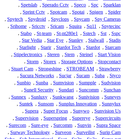
,
Spetslab
,
Sperado Cctv
,
Speco
,
Spc
,
Sparklan
,
Sprint Cctv
,
Spotcam
,
Spotai
,
Spigen
,
Spider
,
Spytech
,
Spydroid
,
Spyclops
,
Spycam
,
Spy Cameras
,
Srihome
,
Sricctv
,
Sricam
,
Squira
,
Sq11
,
Spytecinc
,
Stabo
,
St-team
,
St-nt280e1
,
Sstech
,
Sst
,
Sspc
,
Star Vedia
,
Star Eye
,
Stanley
,
Stalwall
,
Stadis
,
Starlight
,
Starir
,
Stardot Tech
,
Stardot
,
Starcam
,
Stipelectronics
,
Steren
,
Stem
,
Steinel
,
Start Vision
,
Storm
,
Storex
,
Storage Options
,
Stopcontact
,
Stuart Cam
,
Strongshine
,
STROBEAM
,
Strawberry
,
Sucura Networks
,
Sucjar
,
Sucam
,
Suba
,
Styco
,
Sunbio
,
Sunba
,
Sumvision
,
Sumpple
,
Sudvision
,
Sunell Security
,
Sundari
,
Suncomm
,
Sunchan
,
Sunnex
,
Sunluxy
,
Sunkwang
,
Sunivision
,
Suneyes
,
Suntek
,
Sunsom
,
Sunplus Innovation
,
Sunnylux
,
Supera
,
Super Focus
,
Sunywo
,
Sunvision Us
,
Supervision
,
Superspring
,
Supereye
,
Supercircuits
,
Surecom
,
Sure-eye
,
Surcomm
,
Supvin
,
Supra Space
,
Surway Technology
,
Surveon
,
Surveilist
,
Surip Cam