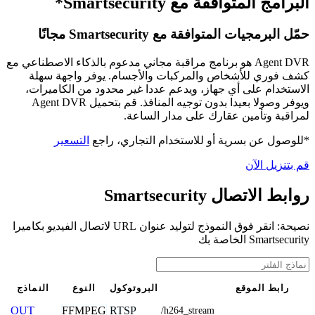
البرامج المتوافقة مع Smartsecurity*
حمّل البرمجيات المتوافقة مع Smartsecurity مجانًا
Agent DVR هو برنامج مراقبة مجاني مدعوم بالذكاء الاصطناعي مع
كشف فوري للأشخاص والمركبات والأجسام. يوفر واجهة سهلة
الاستخدام على أي جهاز، ويدعم عددا غير محدود من الكاميرات،
ويوفر وصولا بعيدا بدون توجيه المنافذ. قم بتحميل Agent DVR
لمراقبة وتأمين عقارك على مدار الساعة.
*للوصول عن بسرية أو للاستخدام التجاري، راجع
التسعير
قم بتنزيل الآن
روابط الاتصال Smartsecurity
نصيحة: انقر فوق النموذج لتوليد عنوان URL لاتصال الفيديو بكاميرا
Smartsecurity الخاصة بك
رابط الموقع
البروتوكول
النوع
النماذج
FFMPEG
RTSP
OUT
/h264_stream