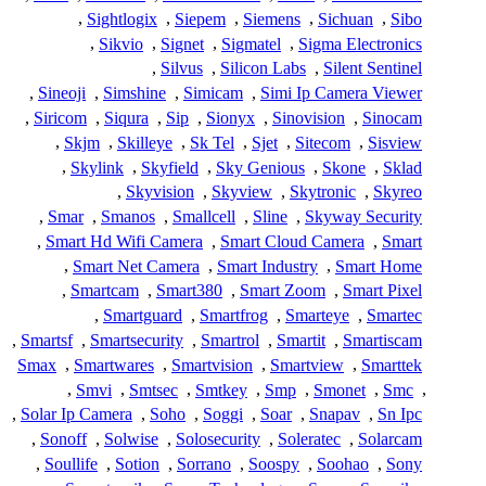
,
Sightlogix
,
Siepem
,
Siemens
,
Sichuan
,
Sibo
,
Sikvio
,
Signet
,
Sigmatel
,
Sigma Electronics
,
Silvus
,
Silicon Labs
,
Silent Sentinel
,
Sineoji
,
Simshine
,
Simicam
,
Simi Ip Camera Viewer
,
Siricom
,
Siqura
,
Sip
,
Sionyx
,
Sinovision
,
Sinocam
,
Skjm
,
Skilleye
,
Sk Tel
,
Sjet
,
Sitecom
,
Sisview
,
Skylink
,
Skyfield
,
Sky Genious
,
Skone
,
Sklad
,
Skyvision
,
Skyview
,
Skytronic
,
Skyreo
,
Smar
,
Smanos
,
Smallcell
,
Sline
,
Skyway Security
,
Smart Hd Wifi Camera
,
Smart Cloud Camera
,
Smart
,
Smart Net Camera
,
Smart Industry
,
Smart Home
,
Smartcam
,
Smart380
,
Smart Zoom
,
Smart Pixel
,
Smartguard
,
Smartfrog
,
Smarteye
,
Smartec
,
Smartsf
,
Smartsecurity
,
Smartrol
,
Smartit
,
Smartiscam
Smax
,
Smartwares
,
Smartvision
,
Smartview
,
Smarttek
,
Smvi
,
Smtsec
,
Smtkey
,
Smp
,
Smonet
,
Smc
,
,
Solar Ip Camera
,
Soho
,
Soggi
,
Soar
,
Snapav
,
Sn Ipc
,
Sonoff
,
Solwise
,
Solosecurity
,
Soleratec
,
Solarcam
,
Soullife
,
Sotion
,
Sorrano
,
Soospy
,
Soohao
,
Sony