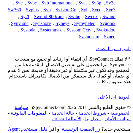
,
Svc
,
Svbc
,
Svb International
,
Svat
,
Sv3p
,
Sv3c
,
Sw360
,
Svplus
,
Svn
,
Svision Co
,
Svi
,
Svec
,
Sve3
,
Sy2l
,
Swnhd-800cam
,
Swibe
,
Sweex
,
Swann
,
Syny-snc
,
Synshore
,
Syneye
,
Symynelec
,
Sygonix
,
Systoda
,
Systemmax
,
Syscom Cctv
,
Syokudou
Szsinocam
,
Szneo
المزيد من المصادر
* لا تملك iSpyConnect أي انتماء أو ارتباط أو تجمع مع منتجات
Symynelec. تم الحصول على تفاصيل الاتصال المقدمة هنا من
المجتمع وقد تكون غير مكتملة أو غير دقيقة أو قديمة. نحن لا نقدم
أي ضمان أو كفالة بأنك ستتمكن من الاتصال بكاميراتك باستخدام
هذه عناوين URL.
العودة إلى الأعلى
© حقوق الطبع والنشر 2011-2026 iSpyConnect.com -
سياسة
الخصوصية
-
شروط الخدمة
-
حالة الخدمة
-
المعلومات القانونية
-
سياسة الأمان
-
اتصل بنا
-
الأسئلة الشائعة
مستخدم جديد؟
زر الصفحة الرئيسية
أو اقرأ
دليل مستخدم Agent