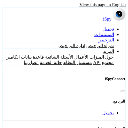
View this page in English
iSpy
تحميل
المستندات
الترخيص
شراء الترخيص
إدارة التراخيص
المزيد
حول
الميزات
الأعمال
الأسئلة الشائعة
قاعدة بيانات الكاميرا
مجتمع
API
مستشار النظام
حالة الخدمة
اتصل بنا
iSpyConnect
البرنامج
تحميل