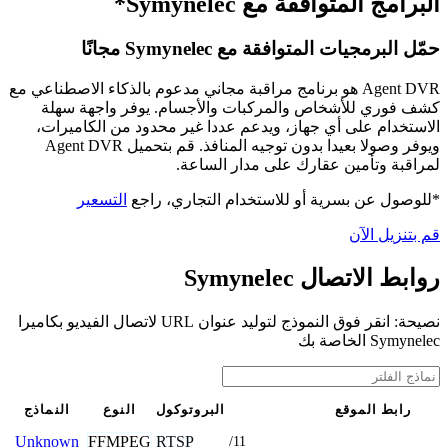
البرامج المتوافقة مع Symynelec*
حمّل البرمجيات المتوافقة مع Symynelec مجانًا
Agent DVR هو برنامج مراقبة مجاني مدعوم بالذكاء الاصطناعي مع
كشف فوري للأشخاص والمركبات والأجسام. يوفر واجهة سهلة
الاستخدام على أي جهاز، ويدعم عددا غير محدود من الكاميرات،
ويوفر وصولا بعيدا بدون توجيه المنافذ. قم بتحميل Agent DVR
لمراقبة وتأمين عقارك على مدار الساعة.
*للوصول عن بسرية أو للاستخدام التجاري، راجع
التسعير
قم بتنزيل الآن
روابط الاتصال Symynelec
نصيحة: انقر فوق النموذج لتوليد عنوان URL لاتصال الفيديو بكاميرا
Symynelec الخاصة بك
رابط الموقع
البروتوكول
النوع
النماذج
FFMPEG
RTSP
Unknown
/11