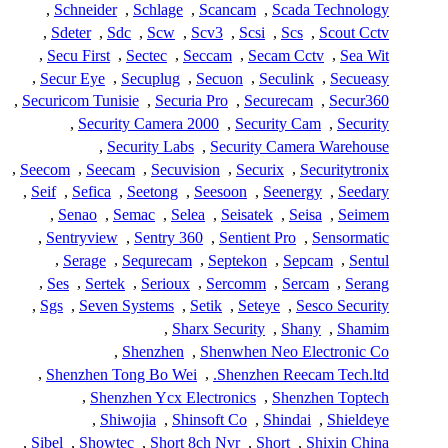
,
Schneider
,
Schlage
,
Scancam
,
Scada Technology
,
Sdeter
,
Sdc
,
Scw
,
Scv3
,
Scsi
,
Scs
,
Scout Cctv
,
Secu First
,
Sectec
,
Seccam
,
Secam Cctv
,
Sea Wit
,
Secur Eye
,
Secuplug
,
Secuon
,
Seculink
,
Secueasy
,
Securicom Tunisie
,
Securia Pro
,
Securecam
,
Secur360
,
Security Camera 2000
,
Security Cam
,
Security
,
Security Labs
,
Security Camera Warehouse
,
Seecom
,
Seecam
,
Secuvision
,
Securix
,
Securitytronix
,
Seif
,
Sefica
,
Seetong
,
Seesoon
,
Seenergy
,
Seedary
,
Senao
,
Semac
,
Selea
,
Seisatek
,
Seisa
,
Seimem
,
Sentryview
,
Sentry 360
,
Sentient Pro
,
Sensormatic
,
Serage
,
Sequrecam
,
Septekon
,
Sepcam
,
Sentul
,
Ses
,
Sertek
,
Serioux
,
Sercomm
,
Sercam
,
Serang
,
Sgs
,
Seven Systems
,
Setik
,
Seteye
,
Sesco Security
,
Sharx Security
,
Shany
,
Shamim
,
Shenzhen
,
Shenwhen Neo Electronic Co
,
Shenzhen Tong Bo Wei
,
Shenzhen Reecam Tech.ltd.
,
Shenzhen Ycx Electronics
,
Shenzhen Toptech
,
Shiwojia
,
Shinsoft Co
,
Shindai
,
Shieldeye
,
Sibel
,
Showtec
,
Short 8ch Nvr
,
Short
,
Shixin China