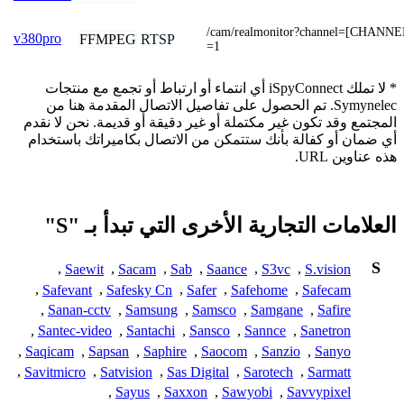
/cam/realmonitor?channel=[CHANNE
v380pro
FFMPEG
RTSP
=1
* لا تملك iSpyConnect أي انتماء أو ارتباط أو تجمع مع منتجات
Symynelec. تم الحصول على تفاصيل الاتصال المقدمة هنا من
المجتمع وقد تكون غير مكتملة أو غير دقيقة أو قديمة. نحن لا نقدم
أي ضمان أو كفالة بأنك ستتمكن من الاتصال بكاميراتك باستخدام
هذه عناوين URL.
العلامات التجارية الأخرى التي تبدأ بـ "S"
S
,
Saewit
,
Sacam
,
Sab
,
Saance
,
S3vc
,
S.vision
,
Safevant
,
Safesky Cn
,
Safer
,
Safehome
,
Safecam
,
Sanan-cctv
,
Samsung
,
Samsco
,
Samgane
,
Safire
,
Santec-video
,
Santachi
,
Sansco
,
Sannce
,
Sanetron
,
Saqicam
,
Sapsan
,
Saphire
,
Saocom
,
Sanzio
,
Sanyo
,
Savitmicro
,
Satvision
,
Sas Digital
,
Sarotech
,
Sarmatt
,
Sayus
,
Saxxon
,
Sawyobi
,
Savvypixel