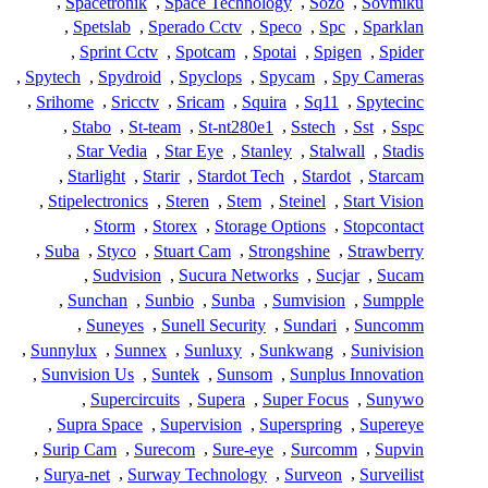
,
Spacetronik
,
Space Technology
,
Sozo
,
Sovmiku
,
Spetslab
,
Sperado Cctv
,
Speco
,
Spc
,
Sparklan
,
Sprint Cctv
,
Spotcam
,
Spotai
,
Spigen
,
Spider
,
Spytech
,
Spydroid
,
Spyclops
,
Spycam
,
Spy Cameras
,
Srihome
,
Sricctv
,
Sricam
,
Squira
,
Sq11
,
Spytecinc
,
Stabo
,
St-team
,
St-nt280e1
,
Sstech
,
Sst
,
Sspc
,
Star Vedia
,
Star Eye
,
Stanley
,
Stalwall
,
Stadis
,
Starlight
,
Starir
,
Stardot Tech
,
Stardot
,
Starcam
,
Stipelectronics
,
Steren
,
Stem
,
Steinel
,
Start Vision
,
Storm
,
Storex
,
Storage Options
,
Stopcontact
,
Suba
,
Styco
,
Stuart Cam
,
Strongshine
,
Strawberry
,
Sudvision
,
Sucura Networks
,
Sucjar
,
Sucam
,
Sunchan
,
Sunbio
,
Sunba
,
Sumvision
,
Sumpple
,
Suneyes
,
Sunell Security
,
Sundari
,
Suncomm
,
Sunnylux
,
Sunnex
,
Sunluxy
,
Sunkwang
,
Sunivision
,
Sunvision Us
,
Suntek
,
Sunsom
,
Sunplus Innovation
,
Supercircuits
,
Supera
,
Super Focus
,
Sunywo
,
Supra Space
,
Supervision
,
Superspring
,
Supereye
,
Surip Cam
,
Surecom
,
Sure-eye
,
Surcomm
,
Supvin
,
Surya-net
,
Surway Technology
,
Surveon
,
Surveilist