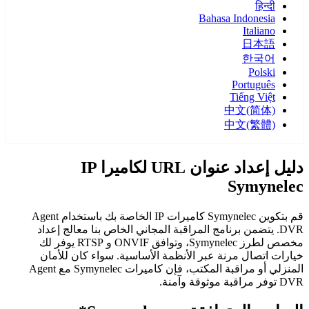
हिन्दी
Bahasa Indonesia
Italiano
日本語
한국어
Polski
Português
Tiếng Việt
中文(简体)
中文(繁體)
دليل إعداد عنوان URL لكاميرا IP
Symynelec
قم بتكوين Symynelec كاميرات IP الخاصة بك باستخدام Agent
DVR. يتضمن برنامج المراقبة المجاني الخاص بنا معالج إعداد
مخصص لطرز Symynelec، وتوافق ONVIF و RTSP يوفر لك
خيارات اتصال مرنة عبر الأنظمة الأساسية. سواء كان للأمان
المنزلي أو مراقبة المكتب، فإن كاميرات Symynelec مع Agent
DVR توفر مراقبة موثوقة وآمنة.