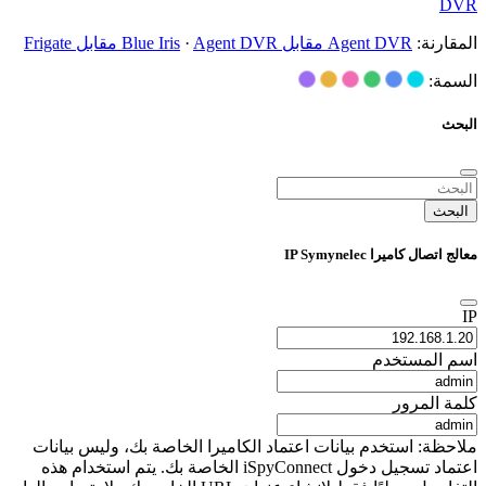
DVR
المقارنة:
Agent DVR مقابل Blue Iris
Agent DVR مقابل Frigate
·
السمة:
البحث
البحث
معالج اتصال كاميرا IP Symynelec
IP
اسم المستخدم
كلمة المرور
ملاحظة: استخدم بيانات اعتماد الكاميرا الخاصة بك، وليس بيانات
اعتماد تسجيل دخول iSpyConnect الخاصة بك. يتم استخدام هذه