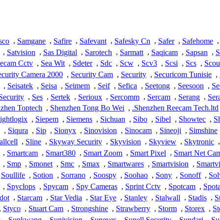
sco
,
Samgane
,
Safire
,
Safevant
,
Safesky Cn
,
Safer
,
Safehome
,
,
Satvision
,
Sas Digital
,
Sarotech
,
Sarmatt
,
Saqicam
,
Sapsan
,
S
ecam Cctv
,
Sea Wit
,
Sdeter
,
Sdc
,
Scw
,
Scv3
,
Scsi
,
Scs
,
Scou
ecurity Camera 2000
,
Security Cam
,
Security
,
Securicom Tunisie
,
,
Seisatek
,
Seisa
,
Seimem
,
Seif
,
Sefica
,
Seetong
,
Seesoon
,
Se
Security
,
Ses
,
Sertek
,
Serioux
,
Sercomm
,
Sercam
,
Serang
,
Ser
zhen Toptech
,
Shenzhen Tong Bo Wei
,
Shenzhen Reecam Tech.ltd.
ightlogix
,
Siepem
,
Siemens
,
Sichuan
,
Sibo
,
Sibel
,
Showtec
,
S
,
Siqura
,
Sip
,
Sionyx
,
Sinovision
,
Sinocam
,
Sineoji
,
Simshine
llcell
,
Sline
,
Skyway Security
,
Skyvision
,
Skyview
,
Skytronic
,
,
Smartcam
,
Smart380
,
Smart Zoom
,
Smart Pixel
,
Smart Net Ca
,
Smp
,
Smonet
,
Smc
,
Smax
,
Smartwares
,
Smartvision
,
Smartv
Soullife
,
Sotion
,
Sorrano
,
Soospy
,
Soohao
,
Sony
,
Sonoff
,
Sol
,
Spyclops
,
Spycam
,
Spy Cameras
,
Sprint Cctv
,
Spotcam
,
Spota
dot
,
Starcam
,
Star Vedia
,
Star Eye
,
Stanley
,
Stalwall
,
Stadis
,
S
,
Styco
,
Stuart Cam
,
Strongshine
,
Strawberry
,
Storm
,
Storex
,
St
y
,
Sunkwang
,
Sunivision
,
Suneyes
,
Sunell Security
,
Sundari
,
S