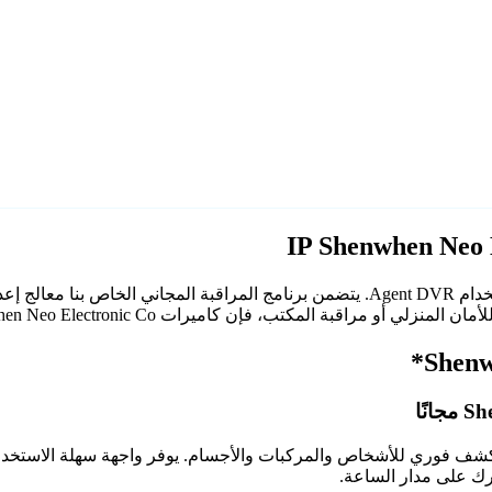
اعي مع كشف فوري للأشخاص والمركبات والأجسام. يوفر واجهة سهلة الاستخ