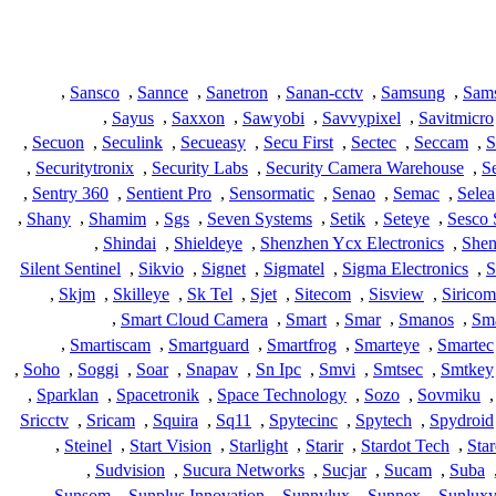
,
Sansco
,
Sannce
,
Sanetron
,
Sanan-cctv
,
Samsung
,
Sam
,
Sayus
,
Saxxon
,
Sawyobi
,
Savvypixel
,
Savitmicro
,
Secuon
,
Seculink
,
Secueasy
,
Secu First
,
Sectec
,
Seccam
,
S
,
Securitytronix
,
Security Labs
,
Security Camera Warehouse
,
S
,
Sentry 360
,
Sentient Pro
,
Sensormatic
,
Senao
,
Semac
,
Selea
,
Shany
,
Shamim
,
Sgs
,
Seven Systems
,
Setik
,
Seteye
,
Sesco 
,
Shindai
,
Shieldeye
,
Shenzhen Ycx Electronics
,
Shen
Silent Sentinel
,
Sikvio
,
Signet
,
Sigmatel
,
Sigma Electronics
,
S
,
Skjm
,
Skilleye
,
Sk Tel
,
Sjet
,
Sitecom
,
Sisview
,
Siricom
,
Smart Cloud Camera
,
Smart
,
Smar
,
Smanos
,
Sma
,
Smartiscam
,
Smartguard
,
Smartfrog
,
Smarteye
,
Smartec
,
Soho
,
Soggi
,
Soar
,
Snapav
,
Sn Ipc
,
Smvi
,
Smtsec
,
Smtkey
,
Sparklan
,
Spacetronik
,
Space Technology
,
Sozo
,
Sovmiku
,
Sricctv
,
Sricam
,
Squira
,
Sq11
,
Spytecinc
,
Spytech
,
Spydroid
,
Steinel
,
Start Vision
,
Starlight
,
Starir
,
Stardot Tech
,
Star
,
Sudvision
,
Sucura Networks
,
Sucjar
,
Sucam
,
Suba
,
Sunsom
,
Sunplus Innovation
,
Sunnylux
,
Sunnex
,
Sunlux