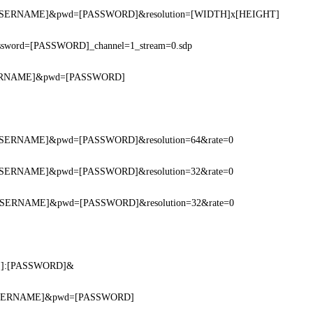
r=[USERNAME]&pwd=[PASSWORD]&resolution=[WIDTH]x[HEIGHT]
sword=[PASSWORD]_channel=1_stream=0.sdp
[USERNAME]&pwd=[PASSWORD]
r=[USERNAME]&pwd=[PASSWORD]&resolution=64&rate=0
r=[USERNAME]&pwd=[PASSWORD]&resolution=32&rate=0
r=[USERNAME]&pwd=[PASSWORD]&resolution=32&rate=0
E]:[PASSWORD]&
r=[USERNAME]&pwd=[PASSWORD]