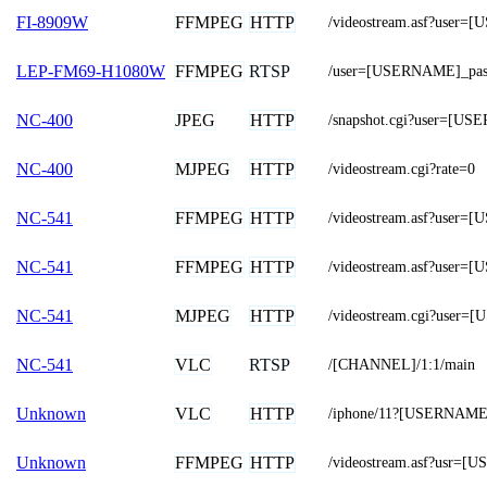
FFMPEG
HTTP
FI-8909W
/videostream.asf?use
FFMPEG
RTSP
LEP-FM69-H1080W
/user=[USERNAME]_pas
JPEG
HTTP
NC-400
/snapshot.cgi?user=
MJPEG
HTTP
NC-400
/videostream.cgi?rate=0
FFMPEG
HTTP
NC-541
/videostream.asf?use
FFMPEG
HTTP
NC-541
/videostream.asf?use
MJPEG
HTTP
NC-541
/videostream.cgi?use
VLC
RTSP
NC-541
/[CHANNEL]/1:1/main
VLC
HTTP
Unknown
/iphone/11?[USERNAM
FFMPEG
HTTP
Unknown
/videostream.asf?us