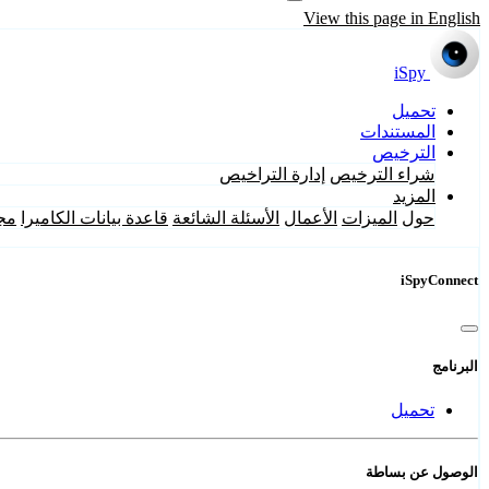
View this page in English
iSpy
تحميل
المستندات
الترخيص
شراء الترخيص
إدارة التراخيص
المزيد
حول
الميزات
الأعمال
الأسئلة الشائعة
قاعدة بيانات الكاميرا
مج
iSpyConnect
البرنامج
تحميل
الوصول عن بساطة