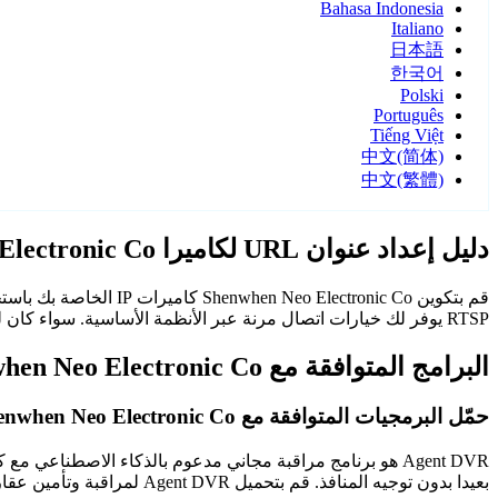
Bahasa Indonesia
Italiano
日本語
한국어
Polski
Português
Tiếng Việt
中文(简体)
中文(繁體)
دليل إعداد عنوان URL لكاميرا IP Shenwhen Neo Electronic Co
RTSP يوفر لك خيارات اتصال مرنة عبر الأنظمة الأساسية. سواء كان للأمان المنزلي أو مراقبة المكتب، فإن كاميرات Shenwhen Neo Electronic Co مع Agent DVR توفر مراقبة موثوقة وآمنة.
البرامج المتوافقة مع Shenwhen Neo Electronic Co*
حمّل البرمجيات المتوافقة مع Shenwhen Neo Electronic Co مجانًا
Agent DVR هو برنامج مراقبة مجاني مدعوم بالذكاء الاصطن
بعيدا بدون توجيه المنافذ. قم بتحميل Agent DVR لمراقبة وتأمين عقارك على مدار الساعة.