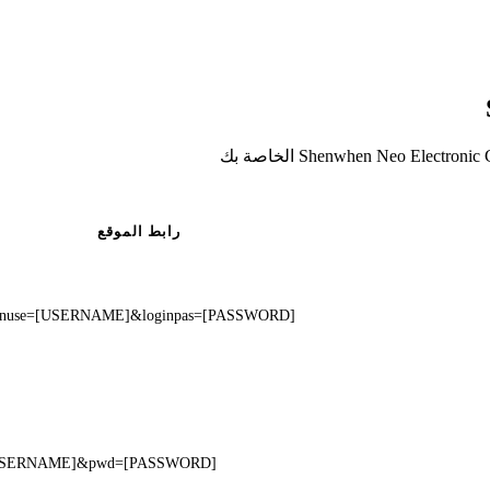
رابط الموقع
?loginuse=[USERNAME]&loginpas=[PASSWORD]
er=[USERNAME]&pwd=[PASSWORD]