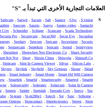
العلامات التجارية الأخرى التي تبدأ بـ "S"
S
Safecam
,
Saewit
,
Sacam
,
Sab
,
Saance
,
S3vc
,
S.vision
aphire
,
Saocom
,
Sanzio
,
Sanyo
,
Santec-video
,
Santachi
t Cctv
,
Schneider
,
Schlage
,
Scancam
,
Scada Technology
Securia Pro
,
Securecam
,
Secur360
,
Secur Eye
,
Secuplug
energy
,
Seedary
,
Seecom
,
Seecam
,
Secuvision
,
Securix
age
,
Sequrecam
,
Septekon
,
Sepcam
,
Sentul
,
Sentryview
,
Shenzhen
,
Shenwhen Neo Electronic Co
,
Sharx Security
hort 8ch Nvr
,
Short
,
Shixin China
,
Shiwojia
,
Shinsoft Co
,
Simicam
,
Simi Ip Camera Viewer
,
Silvus
,
Silicon Labs
,
Skyreo
,
Skylink
,
Skyfield
,
Sky Genious
,
Skone
,
Sklad
mera
,
Smart Industry
,
Smart Home
,
Smart Hd Wifi Camera
iew
,
Smarttek
,
Smartsf
,
Smartsecurity
,
Smartrol
,
Smartit
wise
,
Solosecurity
,
Soleratec
,
Solarcam
,
Solar Ip Camera
i
,
Spigen
,
Spider
,
Spetslab
,
Sperado Cctv
,
Speco
,
Spc
tabo
,
St-team
,
St-nt280e1
,
Sstech
,
Sst
,
Sspc
,
Srihome
,
orage Options
,
Stopcontact
,
Stipelectronics
,
Steren
,
Stem
uncomm
,
Sunchan
,
Sunbio
,
Sunba
,
Sumvision
,
Sumpple