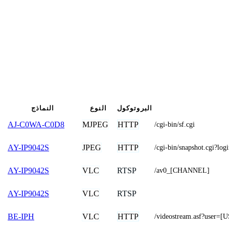
البروتوكول
النوع
النماذج
MJPEG
HTTP
AJ-C0WA-C0D8
/cgi-bin/sf.cgi
JPEG
HTTP
AY-IP9042S
/cgi-bin/snapshot.cgi
VLC
RTSP
AY-IP9042S
/av0_[CHANNEL]
VLC
RTSP
AY-IP9042S
VLC
HTTP
BE-IPH
/videostream.asf?us