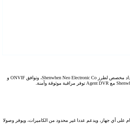
قم بتكوين Shenwhen Neo Electronic Co كاميرات IP الخاصة بك باستخدام Agent DVR. يتضمن برنامج المراقبة المجاني الخاص بنا معالج إعداد مخصص لطرز Shenwhen Neo Electronic Co، وتوافق ONVIF و
دام على أي جهاز، ويدعم عددا غير محدود من الكاميرات، ويوفر وصولا