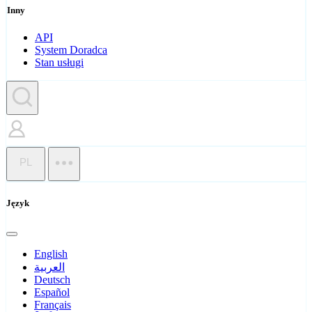
Inny
API
System Doradca
Stan usługi
PL
Język
English
العربية
Deutsch
Español
Français