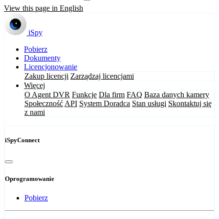
View this page in English
iSpy
Pobierz
Dokumenty
Licencjonowanie
Zakup licencji
Zarządzaj licencjami
Więcej
O Agent DVR
Funkcje
Dla firm
FAQ
Baza danych kamery
Społeczność
API
System Doradca
Stan usługi
Skontaktuj się
z nami
iSpyConnect
Oprogramowanie
Pobierz