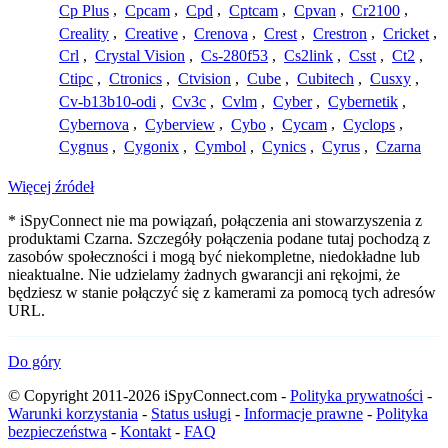
Cp Plus
,
Cpcam
,
Cpd
,
Cptcam
,
Cpvan
,
Cr2100
,
Creality
,
Creative
,
Crenova
,
Crest
,
Crestron
,
Cricket
,
Crl
,
Crystal Vision
,
Cs-280f53
,
Cs2link
,
Csst
,
Ct2
,
Ctipc
,
Ctronics
,
Ctvision
,
Cube
,
Cubitech
,
Cusxy
,
Cv-b13b10-odi
,
Cv3c
,
Cvlm
,
Cyber
,
Cybernetik
,
Cybernova
,
Cyberview
,
Cybo
,
Cycam
,
Cyclops
,
Cygnus
,
Cygonix
,
Cymbol
,
Cynics
,
Cyrus
,
Czarna
Więcej źródeł
* iSpyConnect nie ma powiązań, połączenia ani stowarzyszenia z
produktami Czarna. Szczegóły połączenia podane tutaj pochodzą z
zasobów społeczności i mogą być niekompletne, niedokładne lub
nieaktualne. Nie udzielamy żadnych gwarancji ani rękojmi, że
będziesz w stanie połączyć się z kamerami za pomocą tych adresów
URL.
Do góry
© Copyright 2011-2026 iSpyConnect.com -
Polityka prywatności
-
Warunki korzystania
-
Status usługi
-
Informacje prawne
-
Polityka
bezpieczeństwa
-
Kontakt
-
FAQ