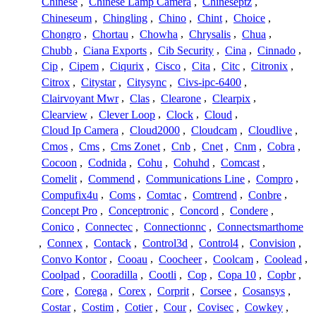
Chinese
,
Chinese Lamp Camera
,
Chineseptz
,
Chineseum
,
Chingling
,
Chino
,
Chint
,
Choice
,
Chongro
,
Chortau
,
Chowha
,
Chrysalis
,
Chua
,
Chubb
,
Ciana Exports
,
Cib Security
,
Cina
,
Cinnado
,
Cip
,
Cipem
,
Ciqurix
,
Cisco
,
Cita
,
Citc
,
Citronix
,
Citrox
,
Citystar
,
Citysync
,
Civs-ipc-6400
,
Clairvoyant Mwr
,
Clas
,
Clearone
,
Clearpix
,
Clearview
,
Clever Loop
,
Clock
,
Cloud
,
Cloud Ip Camera
,
Cloud2000
,
Cloudcam
,
Cloudlive
,
Cmos
,
Cms
,
Cms Zonet
,
Cnb
,
Cnet
,
Cnm
,
Cobra
,
Cocoon
,
Codnida
,
Cohu
,
Cohuhd
,
Comcast
,
Comelit
,
Commend
,
Communications Line
,
Compro
,
Compufix4u
,
Coms
,
Comtac
,
Comtrend
,
Conbre
,
Concept Pro
,
Conceptronic
,
Concord
,
Condere
,
Conico
,
Connectec
,
Connectionnc
,
Connectsmarthome
,
Connex
,
Contack
,
Control3d
,
Control4
,
Convision
,
Convo Kontor
,
Cooau
,
Coocheer
,
Coolcam
,
Coolead
,
Coolpad
,
Cooradilla
,
Cootli
,
Cop
,
Copa 10
,
Copbr
,
Core
,
Corega
,
Corex
,
Corprit
,
Corsee
,
Cosansys
,
Costar
,
Costim
,
Cotier
,
Cour
,
Covisec
,
Cowkey
,