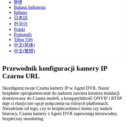
हिन्दी
Bahasa Indonesia
Italiano
日本語
한국어
Polski
Português
Tiếng Việt
中文(简体)
中文(繁體)
Przewodnik konfiguracji kamery IP
Czarna URL
Skonfiguruj swoje Czarna kamery IP w Agent DVR. Nasze
bezpłatne oprogramowanie do nadzoru zawiera kreatora instalacji
dostosowany do Czarna modeli, a kompatybilność ONVIF i RTSP
daje ci elastyczne opcje połączenia na różnych platformach.
Niezależnie od tego, czy to bezpieczeństwo domu czy nadzór
biurowy, Czarna kamery z Agent DVR zapewniają niezawodny,
bezpieczny monitoring.