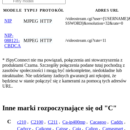
MODELE
TYPUJ
PROTOKÓŁ
ADRES URL
/videostream.cgi?user=[USERNAME
NIP
MJPEG
HTTP
SSWORD]&resolution=32&rate=0
NIP-
MJPEG
HTTP
088121-
/videostream.cgi?rate=11
CBDCA
* iSpyConnect nie ma powiązań, połączenia ani stowarzyszenia z
produktami Czarna. Szczegóły połączenia podane tutaj pochodzą z
zasobów społeczności i mogą być niekompletne, niedokładne lub
nieaktualne. Nie udzielamy żadnych gwarancji ani rękojmi, że
będziesz w stanie połączyć się z kamerami za pomocą tych adresów
URL.
Inne marki rozpoczynające się od "C"
C
c210
,
C2100
,
C211
,
Ca-ip400mp
,
Cacagoo
,
Caddx
,
Cadyce
,
Caikong
,
Caisse
,
Caja
,
Calion
,
Camasmart
,