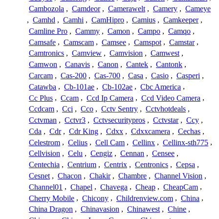
Cambozola
,
Camdeor
,
Camerawelt
,
Camery
,
Cameye
,
Camhd
,
Camhi
,
CamHipro
,
Camius
,
Camkeeper
,
Camline Pro
,
Cammy
,
Camon
,
Campo
,
Camqo
,
Camsafe
,
Camscam
,
Camsee
,
Camspot
,
Camstar
,
Camtronics
,
Camview
,
Camvision
,
Camwest
,
Camwon
,
Canavis
,
Canon
,
Cantek
,
Cantonk
,
Carcam
,
Cas-200
,
Cas-700
,
Casa
,
Casio
,
Casperi
,
Catawba
,
Cb-101ae
,
Cb-102ae
,
Cbc America
,
Cc Plus
,
Ccam
,
Ccd Ip Camera
,
Ccd Video Camera
,
Ccdcam
,
Cci
,
Cco
,
Cctv Sentry
,
Cctvhotdeals
,
Cctvman
,
Cctvr3
,
Cctvsecuritypros
,
Cctvstar
,
Ccy
,
Cda
,
Cdr
,
Cdr King
,
Cdxx
,
Cdxxcamera
,
Cechas
,
Celestrom
,
Celius
,
Cell Cam
,
Cellinx
,
Cellinx-sth775
,
Cellvision
,
Celu
,
Cengiz
,
Cennan
,
Censee
,
Centechia
,
Centrium
,
Centrix
,
Centronics
,
Cepsa
,
Cesnet
,
Chacon
,
Chakir
,
Chambre
,
Channel Vision
,
Channel01
,
Chapel
,
Chavega
,
Cheap
,
CheapCam
,
Cherry Mobile
,
Chicony
,
Childrenview.com
,
China
,
China Dragon
,
Chinavasion
,
Chinawest
,
Chine
,